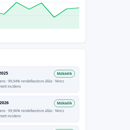
2025
Működik
dens · 99,94% rendelkezésre állás · Nincs
ntett incidens
 2026
Működik
dens · 99,96% rendelkezésre állás · Nincs
ntett incidens