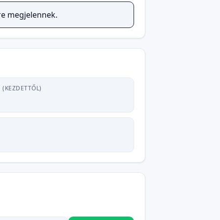
őre megjelennek.
 (KEZDETTŐL)