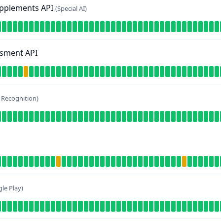
Supplements API
(Special AI)
ssment API
r Recognition)
le Play)