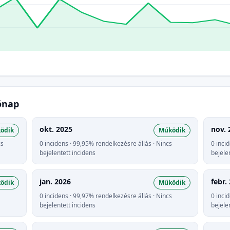
hónap
okt. 2025
nov. 
ödik
Működik
cs
0 incidens · 99,95% rendelkezésre állás · Nincs
0 inci
bejelentett incidens
bejele
jan. 2026
febr.
ödik
Működik
0 incidens · 99,97% rendelkezésre állás · Nincs
0 inci
bejelentett incidens
bejele