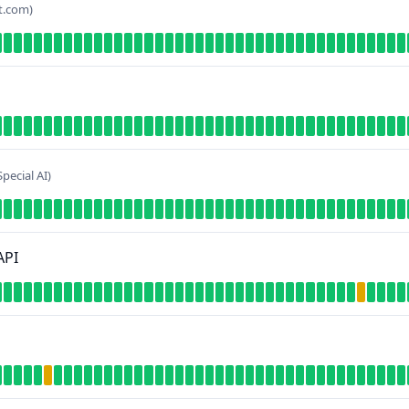
t.com)
Special AI)
API