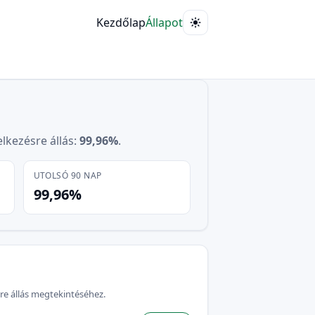
Kezdőlap
Állapot
elkezésre állás:
99,96%
.
UTOLSÓ 90 NAP
99,96%
re állás megtekintéséhez.