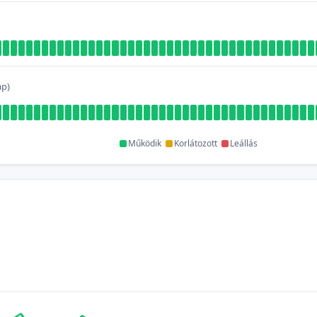
ap)
Működik
Korlátozott
Leállás