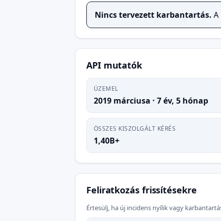
Nincs tervezett karbantartás.
A 
API mutatók
ÜZEMEL
2019 márciusa
·
7 év, 5 hónap
ÖSSZES KISZOLGÁLT KÉRÉS
1,40B+
Feliratkozás frissítésekre
Értesülj, ha új incidens nyílik vagy karbantart