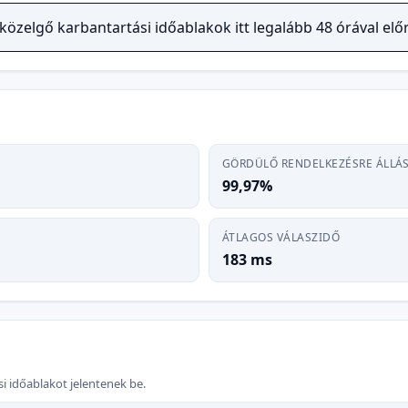
közelgő karbantartási időablakok itt legalább 48 órával el
GÖRDÜLŐ RENDELKEZÉSRE ÁLLÁS
99,97%
ÁTLAGOS VÁLASZIDŐ
183 ms
ási időablakot jelentenek be.