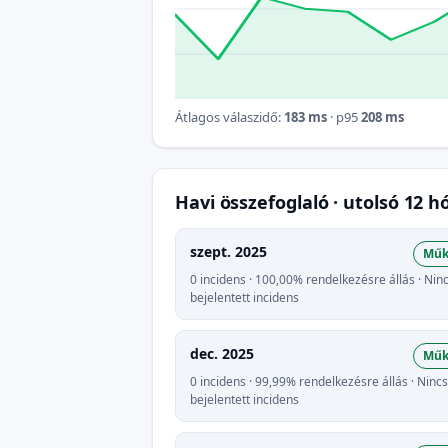
Átlagos válaszidő:
183 ms
· p95
208 ms
Havi összefoglaló · utolsó 12 
szept. 2025
Műk
0 incidens · 100,00% rendelkezésre állás · Nin
bejelentett incidens
dec. 2025
Műk
0 incidens · 99,99% rendelkezésre állás · Nincs
bejelentett incidens