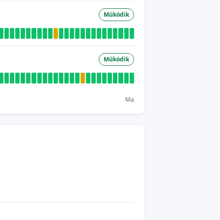
Működik
Működik
Ma