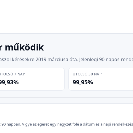
r működik
laszol kérésekre
2019 márciusa
óta. Jelenlegi 90 napos rend
UTOLSÓ 7 NAP
UTOLSÓ 30 NAP
99,93%
99,95%
 90 napban. Vigye az egeret egy négyzet fölé a dátum és a napi rendelkezés