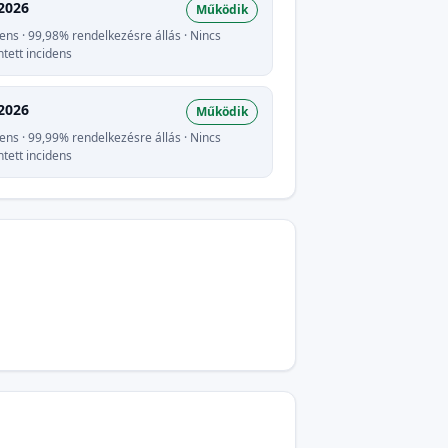
2026
Működik
dens · 99,98% rendelkezésre állás · Nincs
ntett incidens
2026
Működik
dens · 99,99% rendelkezésre állás · Nincs
ntett incidens