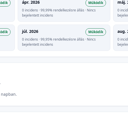
ápr. 2026
máj. 
ödik
Működik
0 incidens · 99,99% rendelkezésre állás · Nincs
0 inci
bejelentett incidens
bejele
júl. 2026
aug. 
ödik
Működik
0 incidens · 99,95% rendelkezésre állás · Nincs
0 inci
bejelentett incidens
bejele
.
0 napban.