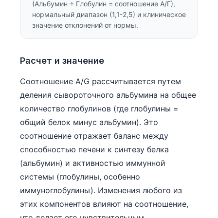
(Альбумин ÷ Глобулин = соотношение А/Г),
日本語
нормальный диапазон (1,1-2,5) и клиническое
Eesti
значение отклонений от нормы.
Azərbaycan dili
Bosanski
Расчет и значение
Svenska
Соотношение A/G рассчитывается путем
Српски језик
деления сывороточного альбумина на общее
Íslenska
количество глобулинов (где глобулины =
Հայերեն
общий белок минус альбумин). Это
Bahasa Indonesia
соотношение отражает баланс между
способностью печени к синтезу белка
हिन्दी
(альбумин) и активностью иммунной
Nederlands
системы (глобулины, особенно
Dansk
иммуноглобулины). Изменения любого из
Български
этих компонентов влияют на соотношение,
فارسی
что делает его чувствительным