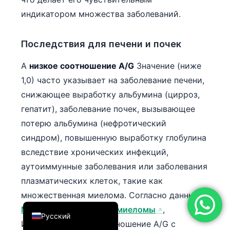
简体中文
индикатором множества заболеваний.
Română
Последствия для печени и почек
Türkçe
Ελληνικά
A
низкое соотношение A/G
Значение (ниже
1,0) часто указывает на заболевание печени,
Português
снижающее выработку альбумина (цирроз,
Español
гепатит), заболевание почек, вызывающее
Italiano
потерю альбумина (нефротический
עִבְרִית
синдром), повышенную выработку глобулина
Français
вследствие хронических инфекций,
العربية
аутоиммунные заболевания или заболевания
плазматических клеток, такие как
Deutsch
множественная миелома. Согласно данным...
English
Международный фонд миеломы
,
Русский
Инвертированное соотношение A/G с