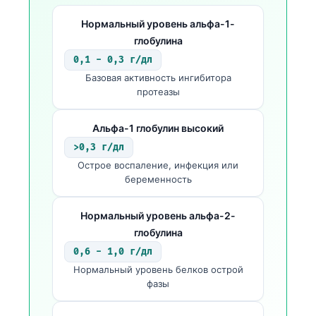
Frysk
Нормальный уровень альфа-1-
Esperanto
глобулина
0,1 - 0,3 г/дл
Беларуская мова
Базовая активность ингибитора
Татар теле
протеазы
Кыргызча
Альфа-1 глобулин высокий
ئۇيغۇرچە
>0,3 г/дл
Cebuano
Острое воспаление, инфекция или
Basa Jawa
беременность
ພາສາລາວ
Нормальный уровень альфа-2-
Монгол
глобулина
Afrikaans
0,6 - 1,0 г/дл
Нормальный уровень белков острой
العربية المغربية
фазы
Occitan