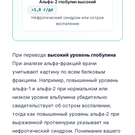
Gàidhlig
Альфа-2 глобулин высокий
>1,0 г/дл
Euskara
Нефротический синдром или острое
Македонски јазик
воспаление
Latviešu valoda
Galego
অসমীয়া
При переводе
высокий уровень глобулина
සිංහල
При анализе альфа-фракций врачи
سنڌي
учитывают картину по всем белковым
фракциям. Например, повышенный уровень
پښتو
альфа-1 и альфа-2 при нормальном или
низком уровне альбумина убедительно
Slovenčina
свидетельствует об остром воспалении,
Hrvatski
тогда как повышенный уровень альфа-2 при
Suomi
выраженной протеинурии указывает на
Қазақ тілі
нефротический синдром. Понимание вашего