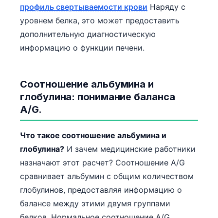
профиль свертываемости крови
Наряду с
Català
уровнем белка, это может предоставить
O‘zbekcha
дополнительную диагностическую
Українська
информацию о функции печени.
አማርኛ
Kiswahili
Соотношение альбумина и
ភាសាខ្មែរ
глобулина: понимание баланса
ဗမာစာ
A/G.
ไทย
Что такое соотношение альбумина и
Tagalog
глобулина?
И зачем медицинские работники
Tiếng Việt
назначают этот расчет? Соотношение A/G
Bahasa Melayu
сравнивает альбумин с общим количеством
മലയാളം
глобулинов, предоставляя информацию о
ಕನ್ನಡ
балансе между этими двумя группами
ગુજરાતી
белков. Нормальное соотношение A/G