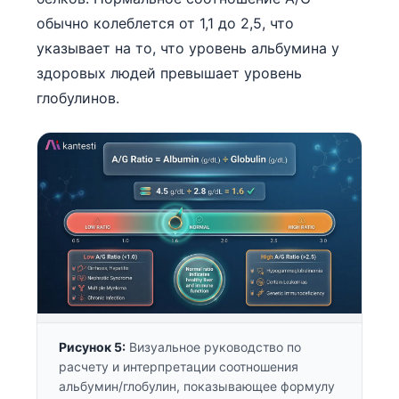
обычно колеблется от 1,1 до 2,5, что
தமிழ்
указывает на то, что уровень альбумина у
తెలుగు
здоровых людей превышает уровень
मराठी
глобулинов.
اردو
বাংলা
Shqip
Magyar
Slovenščina
한국어
Polski
Lietuvių kalba
Рисунок 5:
Визуальное руководство по
ქართული
расчету и интерпретации соотношения
Čeština
альбумин/глобулин, показывающее формулу