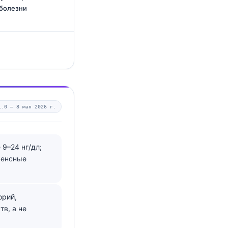
 болезни
1.0 —
8 мая 2026 г.
9–24 нг/дл;
ренсные
орий,
в, а не