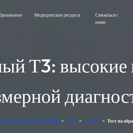
бразование
Медицинские ресурсы
Связаться с
нами
ный Т3: высокие 
змерной диагнос
етация, сделано в Германии
>
Блог
>
Статьи
>
Тест на обр