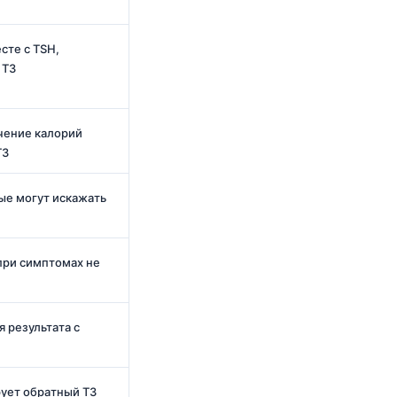
сте с TSH,
 T3
чение калорий
T3
рые могут искажать
ри симптомах не
 результата с
рует обратный T3