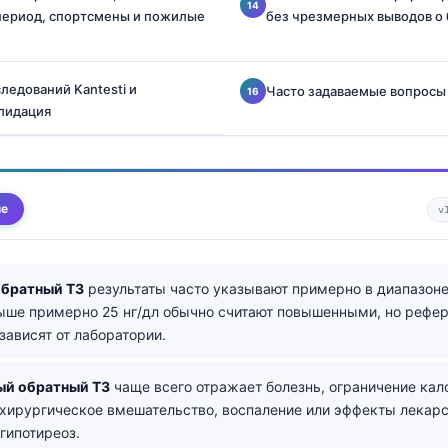
период, спортсмены и пожилые
без чрезмерных выводов о
ледований Kantesti и
Часто задаваемые вопросы
лидация
ме
v
обратный T3
результаты часто указывают примерно в диапазоне 
ыше примерно 25 нг/дл обычно считают повышенными, но рефе
зависят от лаборатории.
й обратный T3
чаще всего отражает болезнь, ограничение кал
 хирургическое вмешательство, воспаление или эффекты лекарст
гипотиреоз.