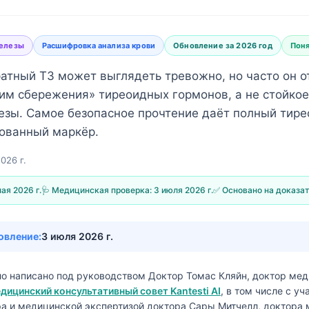
елезы
Расшифровка анализа крови
Обновление за 2026 год
Поня
тный T3 может выглядеть тревожно, но часто он 
м сбережения» тиреоидных гормонов, а не стойкое
зы. Самое безопасное прочтение даёт полный тире
рованный маркёр.
026 г.
ая 2026 г.
🩺 Медицинская проверка:
3 июля 2026 г.
✅ Основано на доказа
овление:
3 июля 2026 г.
ло написано под руководством
Доктор Томас Кляйн, доктор ме
дицинский консультативный совет Kantesti AI
, в том числе с у
а и медицинской экспертизой доктора Сары Митчелл, доктора 