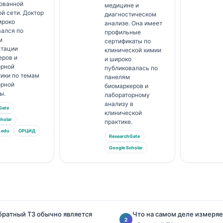
тованной
медицине и
й сети. Доктор
диагностическом
ироко
анализе. Она имеет
вался по
профильные
м
сертификаты по
етации
клинической химии
еров и
и широко
орной
публиковалась по
ики по темам
панелям
орной
биомаркеров и
ы.
лабораторному
анализу в
Gate
клинической
holar
практике.
.edu
ОРЦИД
ResearchGate
Google Scholar
ратный T3 обычно является
Что на самом деле измеряе