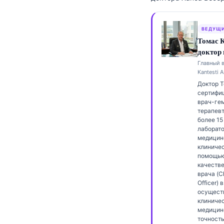
Frysk
Esperanto
ВЕДУЩИ
Томас 
Беларуская мова
доктор
Татар теле
Главный 
Kantesti A
Кыргызча
Доктор 
ئۇيغۇرچە
сертифи
врач-гем
Cebuano
терапев
более 15
Basa Jawa
лаборат
медицин
ພາສາລາວ
клиничес
помощью
Монгол
качестве
врача (C
Afrikaans
Officer) в
العربية المغربية
осущест
клиничес
Occitan
медицин
точност