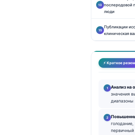
послеродовой 
தமிழ்
люди
తెలుగు
Публикации исс
मराठी
клиническая ва
اردو
বাংলা
Shqip
⚡ Краткое резю
Magyar
Slovenščina
Анализ на 
한국어
значения в
Polski
диапазоны 
Lietuvių kalba
Повышенны
ქართული
голодание,
Čeština
первичный 