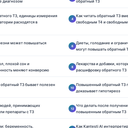
не диагнозом
обратный T3
атного T3, единицы измерения
Как читать обратный T3 вме
атории расходятся в
свободным T4 и свободным
лезни может повышаться
Диеты, голодание и ограни
могут повышать обратный 
л, плохой сон и
Лекарства и добавки, кото
нность меняют конверсию
расшифровку обратного T3
а обратный T3 бывает полезен
Повышенный обратный T3 п
доказывает гипотиреоз
 людей, принимающих
Что делать после получения
ли препараты с T3
повышенным обратным T3
и: беременность,
Как Kantesti AI интерпрети