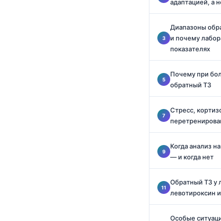
адаптацией, а 
Català
O‘zbekcha
Диапазоны обр
и почему лабор
Українська
показателях
አማርኛ
Kiswahili
Почему при бо
обратный T3
ភាសាខ្មែរ
ဗမာစာ
Стресс, кортизо
перетренирова
ไทย
Tagalog
Когда анализ н
Tiếng Việt
— и когда нет
Bahasa Melayu
Обратный T3 у
മലയാളം
левотироксин и
ಕನ್ನಡ
Особые ситуаци
ગુજરાતી