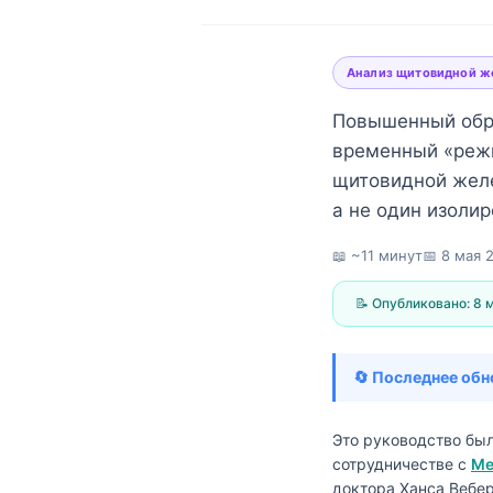
Анализ щитовидной ж
Повышенный обра
временный «режи
щитовидной желе
а не один изоли
📖 ~11 минут
📅
8 мая 2
📝 Опубликовано:
8 м
🔄 Последнее обн
Это руководство бы
Norsk bokmål
сотрудничестве с
Ме
Ślōnskŏ gŏdka
доктора Ханса Вебер