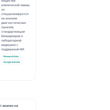
общества
клинической химии,
он
специализируется
на анализе
диагностических
панелей,
стандартизации
биомаркеров и
лабораторной
медицине с
поддержкой ИИ.
ResearchGate
Google Scholar
т анализ на