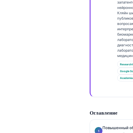
Gàidhlig
запатен
нейронно
Euskara
Кляйн ш
публико
Македонски јазик
вопроса
интерпр
Latviešu valoda
биомарк
Galego
лаборат
диагност
অসমীয়া
лаборат
медицин
සිංහල
Research
سنڌي
Google Sc
پښتو
Academia
Slovenčina
Hrvatski
Оглавление
Suomi
Қазақ тілі
Повышенный об