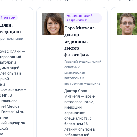
МЕДИЦИНСКИЙ
Й АВТОР
РЕЦЕНЗЕНТ
Кляйн,
Сара Митчелл,
 медицины
доктор
врач компании
медицины,
I
доктор
Томас Кляйн —
философии.
цированный
Главный медицинский
атолог и
советник —
т, имеющий
клиническая
 лет опыта в
патология и
орной
внутренняя медицина
е и
ком анализе с
Доктор Сара
 ИИ. В
Митчелл — врач-
 главного
патологоанатом,
hief Medical
имеющий
 Kantesti AI он
сертификат
вляет
специалиста, с
кий надзор за
более чем 18-
ской
летним опытом в
ью
лабораторной