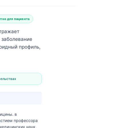
тно для пациента
отражает
 заболевание
оидный профиль,
тельствах
дицины.
в
частием профессора
медицинских наук.