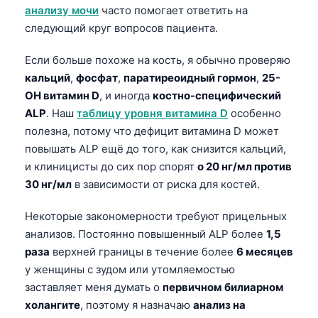
анализу мочи
часто помогает ответить на
தமிழ்
следующий круг вопросов пациента.
తెలుగు
Если больше похоже на кость, я обычно проверяю
मराठी
кальций
,
фосфат
,
паратиреоидный гормон
,
25-
اردو
OH витамин D
, и иногда
костно-специфический
ALP
. Наш
таблицу уровня витамина D
особенно
বাংলা
полезна, потому что дефицит витамина D может
Shqip
повышать ALP ещё до того, как снизится кальций,
Magyar
и клиницисты до сих пор спорят
о 20 нг/мл против
30 нг/мл
в зависимости от риска для костей.
Slovenščina
한국어
Некоторые закономерности требуют прицельных
Polski
анализов. Постоянно повышенный ALP более
1,5
раза
верхней границы в течение более
6 месяцев
Lietuvių kalba
у женщины с зудом или утомляемостью
ქართული
заставляет меня думать о
первичном билиарном
Čeština
холангите
, поэтому я назначаю
анализ на