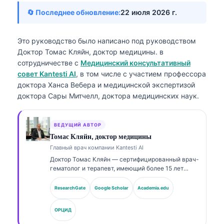
🔄 Последнее обновление:
22 июля 2026 г.
Это руководство было написано под руководством
Доктор Томас Кляйн, доктор медицины.
в
сотрудничестве с
Медицинский консультативный
совет Kantesti AI
, в том числе с участием профессора
доктора Ханса Вебера и медицинской экспертизой
доктора Сары Митчелл, доктора медицинских наук.
ВЕДУЩИЙ АВТОР
Томас Кляйн, доктор медицины
Главный врач компании Kantesti AI
Доктор Томас Кляйн — сертифицированный врач-
гематолог и терапевт, имеющий более 15 лет
опыта в лабораторной медицине и клиническом
анализе с помощью ИИ. В качестве главного
ResearchGate
Google Scholar
Academia.edu
врача (Chief Medical Officer) в Kantesti AI он
осуществляет клинический надзор за
ОРЦИД
медицинской точностью запатентованной
нейронной сети. Доктор Кляйн широко