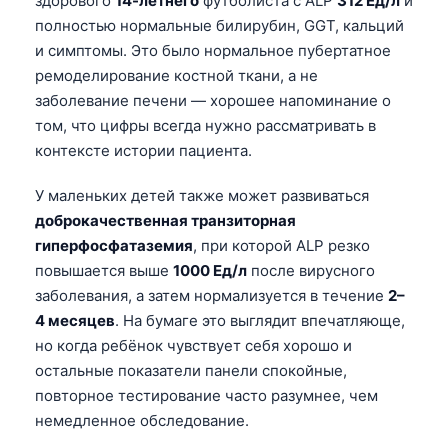
здорового
14-летнего
футболиста с ALP
312 Ед/л
и
полностью нормальные билирубин, GGT, кальций
и симптомы. Это было нормальное пубертатное
ремоделирование костной ткани, а не
заболевание печени — хорошее напоминание о
том, что цифры всегда нужно рассматривать в
контексте истории пациента.
У маленьких детей также может развиваться
доброкачественная транзиторная
гиперфосфатаземия
, при которой ALP резко
повышается выше
1000 Ед/л
после вирусного
заболевания, а затем нормализуется в течение
2–
4 месяцев
. На бумаге это выглядит впечатляюще,
но когда ребёнок чувствует себя хорошо и
остальные показатели панели спокойные,
повторное тестирование часто разумнее, чем
немедленное обследование.