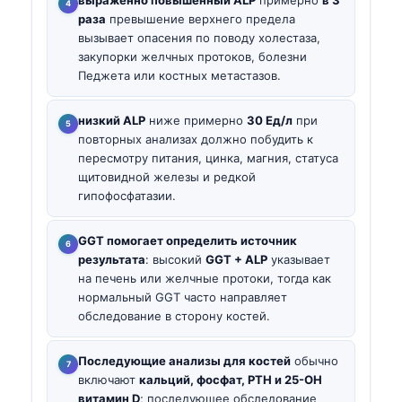
раза
превышение верхнего предела
вызывает опасения по поводу холестаза,
закупорки желчных протоков, болезни
Педжета или костных метастазов.
низкий ALP
ниже примерно
30 Ед/л
при
повторных анализах должно побудить к
пересмотру питания, цинка, магния, статуса
щитовидной железы и редкой
гипофосфатазии.
GGT помогает определить источник
результата
: высокий
GGT + ALP
указывает
на печень или желчные протоки, тогда как
нормальный GGT часто направляет
обследование в сторону костей.
Последующие анализы для костей
обычно
включают
кальций, фосфат, PTH и 25-OH
витамин D
; последующее обследование