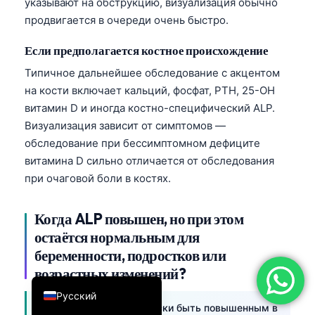
указывают на обструкцию, визуализация обычно
简体中文
продвигается в очереди очень быстро.
Română
Если предполагается костное происхождение
Türkçe
Типичное дальнейшее обследование с акцентом
Ελληνικά
на кости включает кальций, фосфат, PTH, 25-OH
витамин D и иногда костно-специфический ALP.
Português
Визуализация зависит от симптомов —
Español
обследование при бессимптомном дефиците
Italiano
витамина D сильно отличается от обследования
при очаговой боли в костях.
עִבְרִית
Français
Когда ALP повышен, но при этом
العربية
остаётся нормальным для
Deutsch
беременности, подростков или
возрастных изменений?
English
Русский
ALP может физиологически быть повышенным в