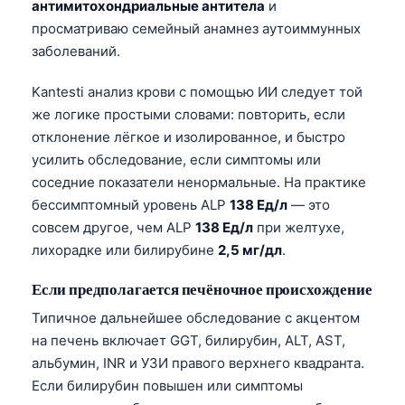
антимитохондриальные антитела
и
日本語
просматриваю семейный анамнез аутоиммунных
Eesti
заболеваний.
Azərbaycan dili
Kantesti анализ крови с помощью ИИ следует той
Bosanski
же логике простыми словами: повторить, если
Svenska
отклонение лёгкое и изолированное, и быстро
Српски језик
усилить обследование, если симптомы или
соседние показатели ненормальные. На практике
Íslenska
бессимптомный уровень ALP
138 Ед/л
— это
Հայերեն
совсем другое, чем ALP
138 Ед/л
при желтухе,
Bahasa Indonesia
лихорадке или билирубине
2,5 мг/дл
.
हिन्दी
Если предполагается печёночное происхождение
Nederlands
Типичное дальнейшее обследование с акцентом
Dansk
на печень включает GGT, билирубин, ALT, AST,
альбумин, INR и УЗИ правого верхнего квадранта.
Български
Если билирубин повышен или симптомы
فارسی