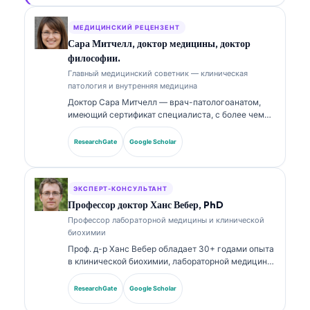
публиковался по вопросам интерпретации
биомаркеров и лабораторной диагностики по
МЕДИЦИНСКИЙ РЕЦЕНЗЕНТ
темам лабораторной медицины.
Сара Митчелл, доктор медицины, доктор
философии.
Главный медицинский советник — клиническая
патология и внутренняя медицина
Доктор Сара Митчелл — врач-патологоанатом,
имеющий сертификат специалиста, с более чем
18-летним опытом в лабораторной медицине и
диагностическом анализе. Она имеет профильные
ResearchGate
Google Scholar
сертификаты по клинической химии и широко
публиковалась по панелям биомаркеров и
лабораторному анализу в клинической практике.
ЭКСПЕРТ-КОНСУЛЬТАНТ
Профессор доктор Ханс Вебер, PhD
Профессор лабораторной медицины и клинической
биохимии
Проф. д-р Ханс Вебер обладает 30+ годами опыта
в клинической биохимии, лабораторной медицине
и исследованиях биомаркеров. Бывший президент
Немецкого общества клинической химии, он
ResearchGate
Google Scholar
специализируется на анализе диагностических