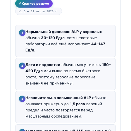
⚡ Краткое резюме
v1.0 —
31 марта 2026 г.
Нормальный диапазон ALP у взрослых
обычно
30–120 Ед/л
, хотя некоторые
лаборатории всё ещё используют
44–147
Ед/л
.
Дети и подростки
обычно могут иметь
150–
420 Ед/л
или выше во время быстрого
роста, поэтому взрослые пороговые
значения не применимы.
Незначительно повышенный ALP
обычно
означает примерно до
1,5 раза
верхний
предел и часто повторяется перед
масштабным обследованием.
выраженно повышенный ALP
примерно
в 3