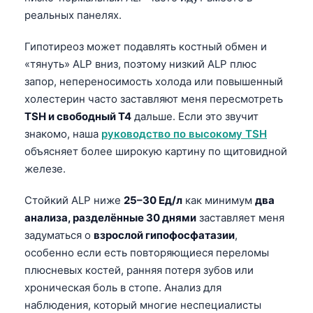
Frysk
реальных панелях.
Esperanto
Гипотиреоз может подавлять костный обмен и
Беларуская мова
«тянуть» ALP вниз, поэтому низкий ALP плюс
запор, непереносимость холода или повышенный
Татар теле
холестерин часто заставляют меня пересмотреть
Кыргызча
TSH и свободный T4
дальше. Если это звучит
ئۇيغۇرچە
знакомо, наша
руководство по высокому TSH
объясняет более широкую картину по щитовидной
Cebuano
железе.
Basa Jawa
ພາສາລາວ
Стойкий ALP ниже
25–30 Ед/л
как минимум
два
анализа, разделённые 30 днями
заставляет меня
Монгол
задуматься о
взрослой гипофосфатазии
,
Afrikaans
особенно если есть повторяющиеся переломы
العربية المغربية
плюсневых костей, ранняя потеря зубов или
хроническая боль в стопе. Анализ для
Occitan
наблюдения, который многие неспециалисты