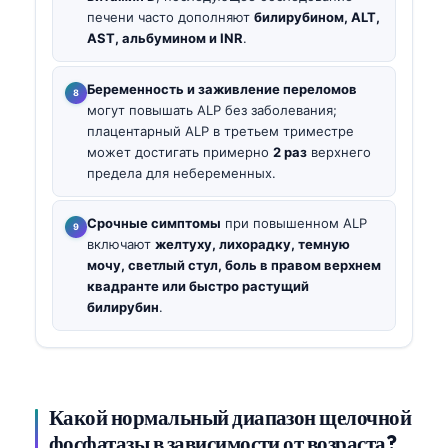
печени часто дополняют
билирубином, ALT,
AST, альбумином и INR
.
Беременность и заживление переломов
могут повышать ALP без заболевания;
плацентарный ALP в третьем триместре
может достигать примерно
2 раз
верхнего
предела для небеременных.
Срочные симптомы
при повышенном ALP
включают
желтуху, лихорадку, темную
мочу, светлый стул, боль в правом верхнем
квадранте или быстро растущий
билирубин
.
Какой нормальный диапазон щелочной
фосфатазы в зависимости от возраста?