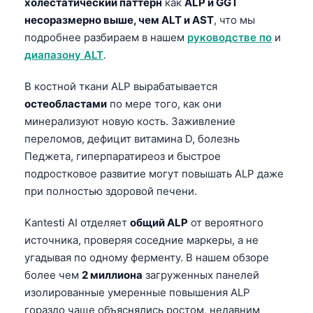
холестатический паттерн
как
ALP и GGT
несоразмерно выше, чем ALT и AST
, что мы
подробнее разбираем в нашем
руководстве по
и
диапазону ALT
.
В костной ткани ALP вырабатывается
остеобластами
по мере того, как они
минерализуют новую кость. Заживление
переломов, дефицит витамина D, болезнь
Педжета, гиперпаратиреоз и быстрое
подростковое развитие могут повышать ALP даже
при полностью здоровой печени.
Kantesti AI отделяет
общий ALP
от вероятного
источника, проверяя соседние маркеры, а не
угадывая по одному ферменту. В нашем обзоре
более чем
2 миллиона
загруженных панелей
изолированные умеренные повышения ALP
гораздо чаще объяснялись ростом, недавним