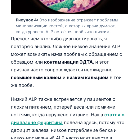
Рисунок 4:
Это изображение отражает проблемы
минерализации костей, о которых врачи думают,
когда уровень ALP остаётся необычно низким.
Прежде чем что-либо диагностировать, я
повторяю анализ. Ложное низкое значение ALP
может возникать из‑за проблем с обращением с
образцом или
контаминации ЭДТА
, и этот
признак часто сопровождается неожиданно
повышенным калием
и
низким кальцием
в той
же пробе.
Низкий ALP также встречается у пациентов с
плохим питанием, потерей веса или ломкими
ногтями, когда нарушено питание. Наша
статья о
диапазоне ферритина
полезна здесь, потому что
Norsk bokmål
дефицит железа, низкое потребление белка и
Ślōnskŏ gŏdka
низко-нормальный ALP часто идут вместе в