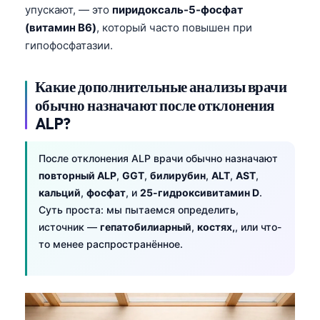
Gàidhlig
упускают, — это
пиридоксаль-5-фосфат
Euskara
(витамин B6)
, который часто повышен при
гипофосфатазии.
Македонски јазик
Latviešu valoda
Какие дополнительные анализы врачи
Galego
обычно назначают после отклонения
অসমীয়া
ALP?
සිංහල
После отклонения ALP врачи обычно назначают
سنڌي
повторный ALP
,
GGT
,
билирубин
,
ALT
,
AST
,
پښتو
кальций
,
фосфат
, и
25-гидроксивитамин D
.
Суть проста: мы пытаемся определить,
источник —
гепатобилиарный
,
костях,
, или что-
Slovenčina
то менее распространённое.
Hrvatski
Suomi
Қазақ тілі