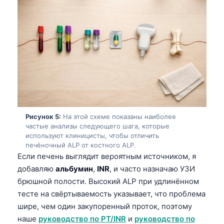
Català
O‘zbekcha
Українська
አማርኛ
Kiswahili
ភាសាខ្មែរ
ဗမာစာ
Рисунок 5:
На этой схеме показаны наиболее
ไทย
частые анализы следующего шага, которые
используют клиницисты, чтобы отличить
Tagalog
печёночный ALP от костного ALP.
Если печень выглядит вероятным источником, я
Tiếng Việt
добавляю
альбумин
,
INR
, и часто назначаю УЗИ
Bahasa Melayu
брюшной полости. Высокий ALP при удлинённом
മലയാളം
тесте на свёртываемость указывает, что проблема
ಕನ್ನಡ
шире, чем один закупоренный проток, поэтому
наше
руководство по PT/INR
и
руководство по
ગુજરાતી