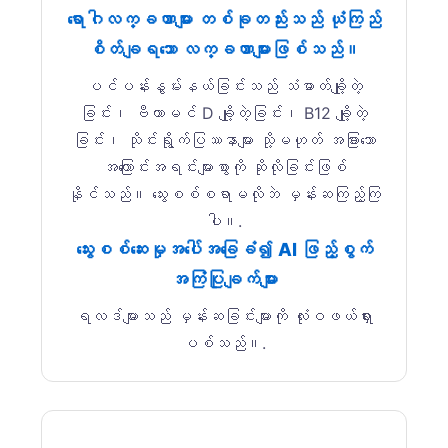
ရောဂါလက္ခဏာများ တစ်ခုတည်းသည် ယုံကြည်
စိတ်ချရသော လက္ခဏာများဖြစ်သည်။
ပင်ပန်းနွမ်းနယ်ခြင်းသည် သံဓာတ်ချို့တဲ့
ခြင်း၊ ဗီတာမင် D ချို့တဲ့ခြင်း၊ B12 ချို့တဲ့
ခြင်း၊ သိုင်းရွိုက်ပြဿနာများ သို့မဟုတ် အခြားသော
အကြောင်းအရင်းများစွာကို ဆိုလိုခြင်းဖြစ်
နိုင်သည်။ သွေးစစ်စရာမလိုဘဲ မှန်းဆကြည့်ကြ
ပါ။.
သွေးစစ်ဆေးမှုအပေါ်အခြေခံ၍ AI ဖြည့်စွက်
အကြံပြုချက်များ
ရလဒ်များသည် မှန်းဆခြင်းများကို လုံးဝဖယ်ရှား
ပစ်သည်။.