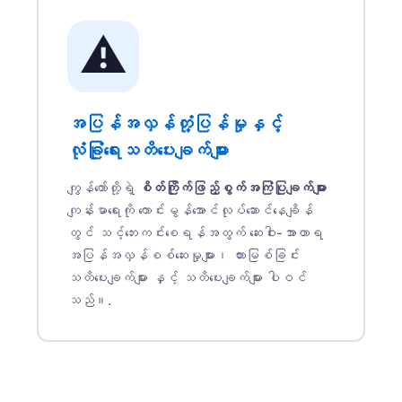
⚠️
အပြန်အလှန်တုံ့ပြန်မှုနှင့်
လုံခြုံရေးသတိပေးချက်များ
ကျွန်တော်တို့ရဲ့
စိတ်ကြိုက်ဖြည့်စွက်အကြံပြုချက်များ
ကျန်းမာရေးကို ကောင်းမွန်အောင်လုပ်ဆောင်နေချိန်
တွင် သင့်ဘေးကင်းစေရန်အတွက် ဆေးဝါး-အာဟာရ
အပြန်အလှန်စစ်ဆေးမှုများ၊ တားမြစ်ခြင်း
သတိပေးချက်များ နှင့် သတိပေးချက်များ ပါဝင်
သည်။.