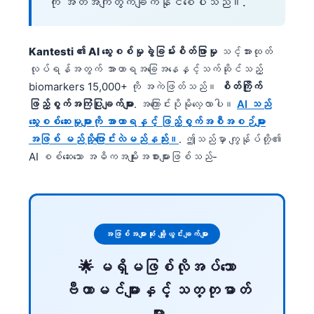
ကို အတိအကျတွက်ချက်နိုင်စေပါသည်။.
తెలుగు
मराठी
Kantesti ၏ AI သွေးစစ်မှုခွဲခြမ်းစိတ်ဖြာမှု
သင့်အားထုတ်
اردو
လုပ်ရန်အတွက် အာဟာရအခြေအနေနှင့်သက်ဆိုင်သည့်
biomarkers 15,000+ ကို အကဲဖြတ်သည်။
စိတ်ကြိုက်
বাংলা
ဖြည့်စွက်အကြံပြုချက်များ
. အကြောင်းပိုမိုလေ့လာပါ။
AI သည်
Shqip
သွေးစစ်ဆေးမှုများကို အာဟာရနှင့် ဖြည့်စွက်အစီအစဉ်များ
Magyar
အဖြစ် မည်သို့ပြောင်းလဲမည်နည်း။
. ဤသည်မှာ ကျွန်ုပ်တို့၏
AI စစ်ဆေးသော အဓိကအမျိုးအစားများဖြစ်သည်-
Slovenščina
한국어
Polski
Lietuvių kalba
အဖြစ်အများဆုံး ချို့ယွင်းချက်များ
Русский
🌟 မရှိမဖြစ်လိုအပ်သော
ქართული
ဗီတာမင်များနှင့် သတ္တုဓာတ်
Čeština
များ