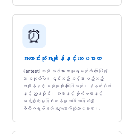
⏰
အကောင်းဆုံးအချိန်နှင့် ဆေးပမာဏ
Kantesti သည် သင့်အား ဘာယူရမည်ကို ပြောပြရုံ
သာ မဟုတ်ပါ။ ၎င်းသည် သင့်အား မည်သည့်
အချိန်နှင့် မည်မျှကို ပြောပြသည်။ နံနက်ပိုင်း
နှင့် ညနေပိုင်း၊ အစာနှင့် ဗိုက်ဗလာနှင့်
သင့်ချို့တဲ့မှုပြင်းထန်မှုအပေါ်အခြေခံ၍
မီလီဂရမ်အတိအကျသောက်သုံးသောပမာဏ။.