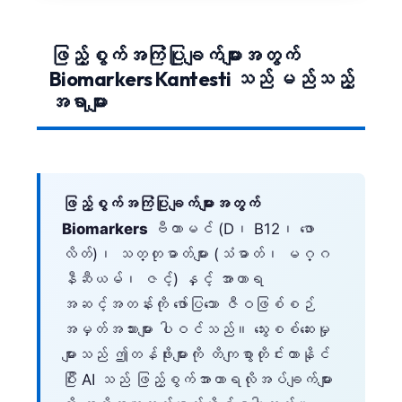
Català
O‘zbekcha
ဖြည့်စွက်အကြံပြုချက်များအတွက်
Українська
Biomarkers Kantesti သည် မည်သည့်
အရာများ
አማርኛ
Kiswahili
ភាសាខ្មែរ
ไทย
ဖြည့်စွက်အကြံပြုချက်များအတွက်
Tagalog
Biomarkers
ဗီတာမင် (D၊ B12၊ ဖော
Tiếng Việt
လိတ်)၊ သတ္တုဓာတ်များ (သံဓာတ်၊ မဂ္ဂ
နီဆီယမ်၊ ဇင့်) နှင့် အာဟာရ
Bahasa Melayu
အဆင့်အတန်းကို ဖော်ပြသော ဇီဝဖြစ်စဉ်
മലയാളം
အမှတ်အသားများ ပါဝင်သည်။ သွေးစစ်ဆေးမှု
ಕನ್ನಡ
များသည် ဤတန်ဖိုးများကို တိကျစွာတိုင်းတာနိုင်
ગુજરાતી
ပြီး AI သည် ဖြည့်စွက်အာဟာရလိုအပ်ချက်များ
தமிழ்