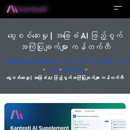
သွေးစစ်ဆေးမှု | အခြေခံ AI ဖြည့်စွက်
အကြံပြုချက်များ ကန်တက်တီ
AI Blood Test Analyzer အခမဲ့ - ဓာတ်ခွဲခန်းစကားပြန်၊ ဂျ
>
ဘလော့
>
ဆောင်းပါးများ
>
သွေးစစ်ဆေးမှု | အခြေခံ AI ဖြည့်စွက်အကြံပြုချက်များ ကန်တက်တီ