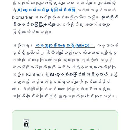
သို့မဟုတ် ယေဘုယျအကြံဉာဏ်များအစား ရလဒ်များ။ ကျွန်တော်တို့
ရဲ့
AI သွေးစမ်းသပ်မှုခွဲခြမ်းစိတ်ဖြာ
သင်၏အမှန်တကယ်
biomarker အဆင့်များကိုစစ်ဆေးပြီးထုတ်ပေးသည်။
ကိုယ်ပိုင်
ဗီတာမင်အကြံပြုချက်များ
ဆေးဘက်ဆိုင်ရာ အထောက်အထားများ
ဖြင့် ထောက်ခံထားသည်။.
အဆိုအရ၊
ကမ္ဘာ့ကျန်းမာရေးအဖွဲ့ (WHO)၊
, ကမ္ဘာတစ်
ဝှမ်းရှိ လူပေါင်း ၂ ဘီလီယံကျော်သည် သေးငယ်သောအာဟာရချို့တဲ့မှု
ဒဏ်ကို ခံစားနေကြရသော်လည်း အများစုမှာ ၎င်းတို့၏ အမှန်
တကယ်လိုအပ်ချက်များကို မသိဘဲ ဖြည့်စွက်စာများ သောက်သုံးကြ
သည်။ Kantesti ရဲ့
AI သွေးစစ်ဆေးခြင်း၏အဓိပ္ပာယ်
နည်း
ပညာသည် သင့်ဓာတ်ခွဲခန်းရလဒ်များကို လုပ်ဆောင်နိုင်
သော၊ စိတ်ကြိုက်ပြင်ဆင်ထားသော ဖြည့်စွက်အစီအစဉ်များ
အဖြစ် ပြောင်းလဲခြင်းဖြင့် ဤကွာဟချက်ကို ပေါင်းကူးပေးသည်။.
🧬