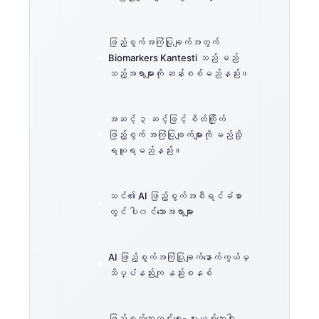
ဖြည့်စွက်အကြံပြုချက်အတွက်
Biomarkers Kantesti သည် မည်
သည့်အရာများကို ဆန်းစစ်မည်နည်း။
အဆင့် ၃ ဆင့်ဖြင့် စိတ်ကြိုက်
ဖြည့်စွက် အကြံပြုချက်များကို မည်သို့
ရယူရမည်နည်း။
သင်၏ AI ဖြည့်စွက်အစီရင်ခံစာ
တွင် ပါ၀င်သောအရာများ
AI ဖြည့်စွက်အကြံပြုချက်နောက်ကွယ်မှ
သိပ္ပံနည်းကျ နည်းစနစ်
ဖြည့်စွက်ဘေးကင်းရေး- မူးယစ်ဆေးဝါး