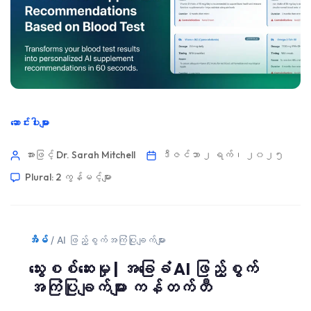
ဆောင်းပါးများ
အားဖြင့် Dr. Sarah Mitchell
ဒီဇင်ဘာ ၂ ရက်၊ ၂၀၂၅
Plural: 2 ကွန်မင့်များ
အိမ်
/
AI ဖြည့်စွက်အကြံပြုချက်များ
သွေးစစ်ဆေးမှု | အခြေခံ AI ဖြည့်စွက်
အကြံပြုချက်များ ကန်တက်တီ