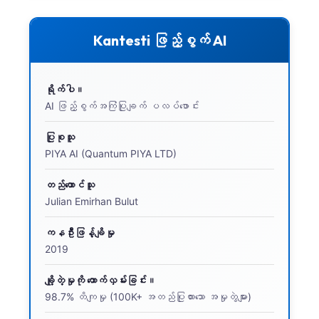
Kantesti ဖြည့်စွက် AI
ရိုက်ပါ။
AI ဖြည့်စွက်အကြံပြုချက် ပလပ်ဖောင်း
ပြုစုသူ
PIYA AI (Quantum PIYA LTD)
တည်ထောင်သူ
Julian Emirhan Bulut
ကနဦးဖြန့်ချိမှု
2019
ချို့တဲ့မှုကို ထောက်လှမ်းခြင်း။
98.7% တိကျမှု (100K+ အတည်ပြုထားသော အမှုတွဲများ)