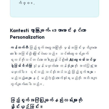
ကိစ္စ။.
Kantesti ကွာခြားချက်- ဒေတာမောင်းနှင်သော
Personalization
ကန်တက်တီ
ဖြည့်စွက်အတွေ့အကြုံကို မှန်းဆခြင်းမှ တိကျသော
ဆေးဝါးအဖြစ်သို့ ပြောင်းလဲပေးသည်။ သင်၏သွေးစစ်ချက်
ရလဒ်ကိုသင်တင်သောအခါကျွန်ုပ်တို့၏
AI သွေးစမ်းသပ်မှု
ခွဲခြမ်းစိတ်ဖြာ
ပုံမှန်မဟုတ်သော တန်ဖိုးများကို အလံပြရုံသာ
မဟုတ်ပါ။ ၎င်းသည် သင်လိုအပ်သည့် ဖြည့်စွက်စာများ၊
မည်သည့်ဆေးများနှင့် မည်ကဲ့သို့ သောက်သုံးရမည်ကို အတိအကျ
တွက်ချက်ပေးပါသည်။.
Norsk bokmål
ဖြည့်စွက်အကြံပြုချက်နည်းလမ်းများကို
နှိုင်းယှဉ်ခြင်း။
Ślōnskŏ gŏdka