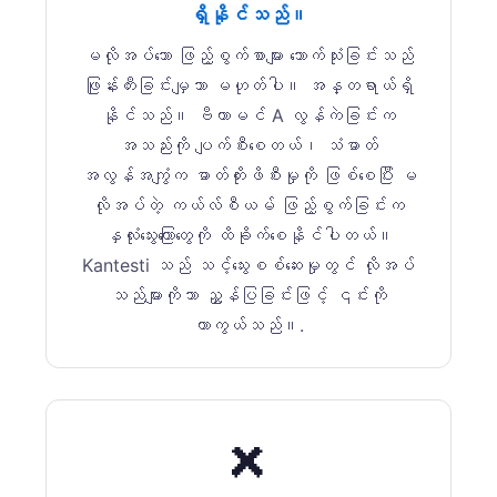
ရှိနိုင်သည်။
မလိုအပ်သော ဖြည့်စွက်စာများ သောက်သုံးခြင်းသည်
ဖြုန်းတီးခြင်းမျှသာ မဟုတ်ပါ။ အန္တရာယ်ရှိ
နိုင်သည်။ ဗီတာမင် A လွန်ကဲခြင်းက
အသည်းကို ပျက်စီးစေတယ်၊ သံဓာတ်
အလွန်အကျွံက ဓာတ်တိုးဖိစီးမှုကို ဖြစ်စေပြီး မ
လိုအပ်တဲ့ ကယ်လ်စီယမ် ဖြည့်စွက်ခြင်းက
နှလုံးသွေးကြောတွေကို ထိခိုက်စေနိုင်ပါတယ်။
Kantesti သည် သင့်သွေးစစ်ဆေးမှုတွင် လိုအပ်
သည်များကိုသာ ညွှန်ပြခြင်းဖြင့် ၎င်းကို
ကာကွယ်သည်။.
❌