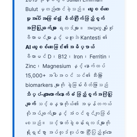
Bulut မှတည်ထောင်ခဲ့သည်။
သွေးစစ်ဆေး
မှုအပေါ်အခြေခံ၍ စိတ်ကြိုက်ဖြည့်စွက်
အကြံပြုချက်များ
ရလဒ်များ။ အထွေထွေ မျိုးစုံ
ဗီတာမင်များနှင့် မတူဘဲ Kantesti ၏
AI သွေးစစ်ဆေးခြင်း၏အဓိပ္ပာယ်
ဗီတာမင် D၊ B12၊ Iron၊ Ferritin၊
Zinc၊ Magnesium နှင့် နောက်ထပ်
15,000+ အပါအဝင် သင်၏ သီးခြား
biomarkers များကို ခွဲခြမ်းစိတ်ဖြာသည်
သိပ္ပံ-ကျောထောက်နောက်ခံ ဖြည့်စွက်အကြံပြု
ချက်
သင့်ခန္ဓာကိုယ်၏ အမှန်တကယ်
လိုအပ်ချက်များနှင့် အံဝင်ခွင်ကျဖြစ်
စေသည်။ သင့်ဓာတ်ခွဲခန်းရလဒ်များကို
ရိုးရှင်းစွာ အပ်လုဒ်လုပ်ကာ ပြီးပြည့်စုံသော