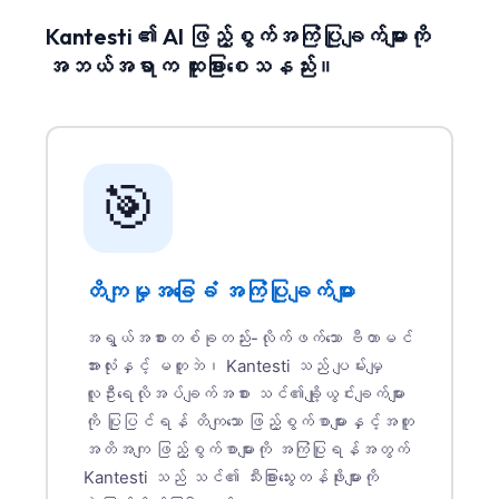
Kantesti ၏ AI ဖြည့်စွက်အကြံပြုချက်များကို
အဘယ်အရာက ထူးခြားစေသနည်း။
🎯
တိကျမှုအခြေခံ အကြံပြုချက်များ
အရွယ်အစားတစ်ခုတည်း-လိုက်ဖက်သော ဗီတာမင်
အားလုံးနှင့် မတူဘဲ၊ Kantesti သည် ပျမ်းမျှ
လူဦးရေလိုအပ်ချက်အစား သင်၏ချို့ယွင်းချက်များ
ကို ပြုပြင်ရန် တိကျသော ဖြည့်စွက်စာများနှင့်အတူ
အတိအကျ ဖြည့်စွက်စာများကို အကြံပြုရန်အတွက်
Kantesti သည် သင်၏ သီးခြားသွေးတန်ဖိုးများကို