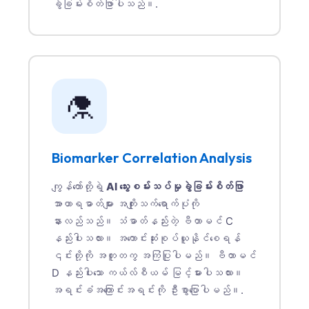
ခွဲခြမ်းစိတ်ဖြာပါသည်။.
⚗️
Biomarker Correlation Analysis
ကျွန်တော်တို့ရဲ့
AI သွေးစမ်းသပ်မှုခွဲခြမ်းစိတ်ဖြာ
အာဟာရဓာတ်များ အကျိုးသက်ရောက်ပုံကို
နားလည်သည်။ သံဓာတ်နည်းတဲ့ ဗီတာမင် C
နည်းပါးသလား။ အကောင်းဆုံးစုပ်ယူနိုင်စေရန်
၎င်းတို့ကို အတူတကွ အကြံပြုပါမည်။ ဗီတာမင်
D နည်းပါးသော ကယ်လ်စီယမ် မြင့်မားပါသလား။
အရင်းခံအကြောင်းအရင်းကို ဦးစွာပြောပါမည်။.