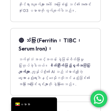
ဆိုင်ရာအချက်များအပေါ် အခြေခံ၍ သင်၏အကောင်း
简体中文
ဆုံး D3 ပမာဏကို တွက်ချက်ပါသည်။.
Română
Türkçe
Ελληνικά
Português
🔴 သံပြား (Ferritin၊ TIBC၊
Español
Serum Iron)၊
Italiano
ဘက်စုံသံ အဆင့်အတန်း ခွဲခြမ်းစိတ်ဖြာမှု
עִבְרִית
ပြုလုပ်ခဲ့ပါတယ်။
စိတ်ကြိုက်ဖြည့်စွက်အကြံပြု
Français
ချက်များ
. ကျွန်ုပ်တို့၏ AI သည် သံဓာတ်ချို့တဲ့
သွေးအားနည်းရောဂါနှင့် ဟေမိုဂလိုဘင်နည်းခြင်း၏
العربية
အခြားအကြောင်းရင်းများကို ခွဲခြားပေးသည်။.
Deutsch
English
ဗမာစာ