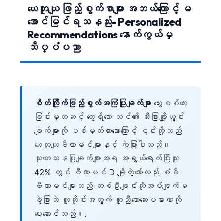
ယေဘူယျ ဖြည့်စွက်စာများ အဘယ်ကြောင့် မ
အောင်မြင်ရသနည်း- Personalized
Recommendations နောက်ကွယ်မှ
သိပ္ပံပညာ
စိတ်ကြိုက်ဖြည့်စွက်အကြံပြုချက်များ
သွေးစစ်ဆေး
ခြင်းမှတဆင့် တွေ့ရှိသော သင်၏ သီးခြားချို့ယွင်း
ချက်များကို ပစ်မှတ်ထားသောကြောင့် ၎င်းတို့သည်
ယေဘုယျဗီတာမင်များနှင့် ကွဲပြားပါသည်။
သုတေသနပြုချက်များအရ အရွယ်ရောက်ပြီးသူ
42% တွင် ဗီတာမင် D ချို့တဲ့သော်လည်း စံမီ
ဗီတာမင်များသည် တစ်ဦးချင်းလိုအပ်ချက်မ
ခွဲခြားဘဲ လူတိုင်းအတွက် တူညီသောဆေးပမာဏကို
ပေးဆောင်သည်။.