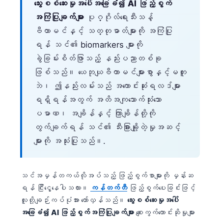
သွေးစစ်ဆေးမှုအပေါ်အခြေခံ၍ AI ဖြည့်စွက်
အကြံပြုချက်များ
ပုဂ္ဂိုလ်ရေးသီးသန့်
ဗီတာမင်နှင့် သတ္တုဓာတ်များကို အကြံပြု
ရန် သင်၏ biomarkers များကို
ခွဲခြမ်းစိတ်ဖြာသည့် နည်းပညာတစ်ခု
ဖြစ်သည်။ ယေဘုယျဗီတာမင်များစွာနှင့်မတူ
ဘဲ၊ ဤနည်းလမ်းသည် အကောင်းဆုံးရလဒ်များ
ရရှိရန်အတွက် အတိအကျသောက်သုံးသော
ပမာဏ၊ အချိန်နှင့် ကြာချိန်တို့ကို
တွက်ချက်ရန် သင်၏ သီးခြားချို့တဲ့မှုအဆင့်
များကို အသုံးပြုသည်။.
သင်အမှန်တကယ်လိုအပ်သည့် ဖြည့်စွက်စာများကို မှန်းဆ
ရန် ငြီးငွေ့နေပါသလား။
ကန်တက်တီ
ဖြည့်စွက်ပေးခြင်းဖြင့်
လူတို့ချဉ်းကပ်ပုံအား တော်လှန်သည်။
သွေးစစ်ဆေးမှုအပေါ်
အခြေခံ၍ AI ဖြည့်စွက်အကြံပြုချက်များ
စျေးကွက်တောင်းဆိုမှုများ