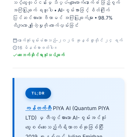
သင့်သွေးလုပ်ငန်းမှ သိပ္ပံ-ကျောထောက်နောက်ခံ ဖြည့်စွက်
အကြံပြုချက် ရယူပါ • AI-စွမ်းအားဖြင့် စိတ်ကြိုက်
ပြင်ဆင်ထားသော ဗီတာမင် အကြံပြုချက်များ • 98.7%
တိကျသော ချို့တဲ့မှုကို ထောက်လှမ်းခြင်း
နောက်ဆုံးမွမ်းမံထားသည်-
၂၀၂၆ ခုနှစ် ဇူလိုင် ၂၄ ရက်
16 မိနစ်စာဖတ်ပါ။
ဆေးဘက်ဆိုင်ရာသုံးသပ်ချက်
TL;DR
ကန်တက်တီ
PIYA AI (Quantum PIYA
LTD) မှ တီထွင်ထားသော AI-စွမ်းအင်သုံး
သွေးစစ်ဆေးသည့်ကိရိယာတစ်ခုဖြစ်ပြီး
2019 ခုနှစ်တွင် Julian Emirhan