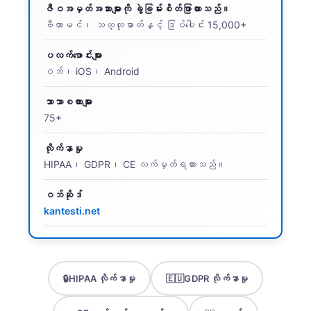
ဇီဝအမှတ်အသားများကို ခွဲခြမ်းစိတ်ဖြာထားသည်။
ဗီတာမင်၊ သတ္တုဓာတ်နှင့် ဒြပ်ပေါင်း 15,000+
ပလက်ဖောင်းများ
ဝဘ်၊ iOS၊ Android
ဘာသာစကားများ
75+
လိုက်နာမှု
HIPAA၊ GDPR၊ CE လက်မှတ်ရထားသည်။
ဝဘ်ဆိုဒ်
kantesti.net
🔒
HIPAA လိုက်နာမှု
🇪🇺
GDPR လိုက်နာမှု