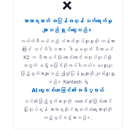
❌
အာဟာရဓာတ် အပြန်အလှန် သက်ရောက်မှု
များသည် ရှုပ်ထွေးသည်။
ကယ်လ်စီယမ်သည် သံဓာတ်စုပ်ယူမှုကို ဟန့်တား
ကြောင်း သင်သိပါသလား။ ဒါမှမဟုတ် ဗီတာမင်
K2 က ဗီတာမင် D ကောင်းကောင်းအလုပ်လုပ်ဖို့
အတွက် မရှိမဖြစ်လိုအပ်ပါတယ်။ ယေဘူယျ
ဖြည့်စွက်စာများသည် ဤတုံ့ပြန်မှုများကို လျစ်လျူရှု
သည်။ Kantesti ရဲ့
AI သွေးစစ်ဆေးခြင်း၏အဓိပ္ပာယ်
သင်၏ဖြည့်စွက်စာစုကို အကောင်းဆုံးဖြစ်အောင်
ပြုလုပ်ရန် အာဟာရဆိုင်ရာဆက်ဆံရေးအားလုံးကို
ထည့်သွင်းစဉ်းစားသည်။.