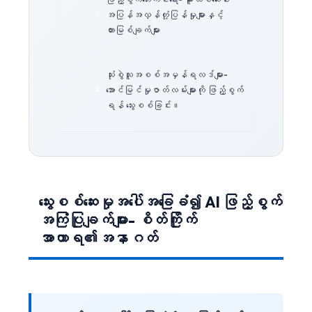
အပြန်အလှန်တုံ့ပြန်မှုများနှင့်
တားမြစ်ချက်များ
သုံးစွဲသူအစစ်အမှန်ရလဒ်များ-
အောင်မြင်မှုဇာတ်လမ်းများကို ဖြည့်စွက်
ရန် သွေးစစ်ခြင်း။
သွေးစစ်ဆေးမှုအပေါ်အခြေခံ၍ AI ဖြည့်စွက်
အကြံပြုချက်များ- စိတ်ကြိုက်
အာဟာရ၏အနာဂတ်