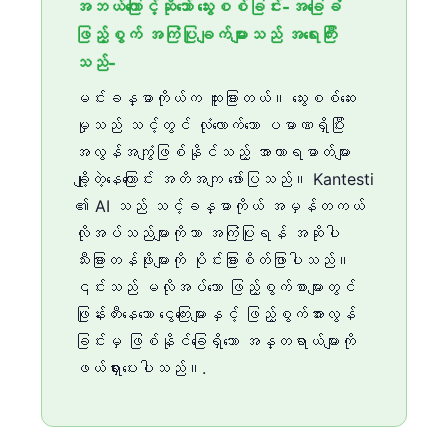
အဘယ်ကြောင့်ဆိုသော် သွေးစစ်ခြင်း-အခြေခံ
ဖြည့်စွက် အကြံပြုချက်များသည် အရေးကြီး
သည်-
မင်းခန္ဓာကိုယ်က ထူးခြားတယ်။ သွေးစစ်ဆေး
မှုသည် သင့်တွင် လုံလောက်သော ပမာဏရှိပြီး
အလွန်အကျွံဖြစ်နိုင်သည့် အာဟာရဓာတ်များ
ချို့တဲ့နေကြောင်း အတိအကျ ဖော်ပြသည်။ Kantesti
၏ AI သည် သင့်ခန္ဓာကိုယ် အမှန်တကယ်
လိုအပ်သည်များကိုသာ အကြံပြုရန် အဆိုပါ
သီးခြားတန်ဖိုးများကို ပိုင်းခြားစိတ်ဖြာပါသည်။
၎င်းသည် မလိုအပ်သော ဖြည့်စွက်စာများတွင်
ဖြုန်းတီးနေသော ငွေကြေးများနှင့် ဖြည့်စွက်အားလွန်
ခြင်းမှ ဖြစ်နိုင်ခြေရှိသော အန္တရာယ်များကို
ဖယ်ရှားပေးပါသည်။.