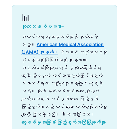
📊
သုတေသန ဝိပဿနာ-
အထင်ကရ လေ့လာမှုတစ်ခုကို ထုတ်ဝေခဲ့
သည်။
American Medical Association
(JAMA) ဂျာနယ်၊
ဗီတာမင် အစုံအလင်ကို
ပုံမှန်အသုံးပြုခြင်းသည် ကျန်းမာသော
အရွယ်ရောက်ပြီးသူများတွင် နှလုံးသွေးကြောဆိုင်ရာ
ရောဂါ သို့မဟုတ် ကင်ဆာကာကွယ်ခြင်းအတွက်
သိသာထင်ရှားသော အကျိုးကျေးဇူးမရှိကြောင်း တွေ့ရှိခဲ့
သည်။ သို့သော် မှတ်တမ်းတင်ထားသော ချို့ယွင်း
ချက်များအတွက် ပစ်မှတ်ထားသော ဖြည့်စွက်
ဖြည့်စွက်စာသည် ထင်ရှားသော လက်တွေ့တိုးတက်မှု
များကို ပြသခဲ့သည်။ ဒါက ဘာကြောင့်လဲ။
သွေးစစ်မှုအခြေခံ ဖြည့်စွက်အကြံပြုချက်များ