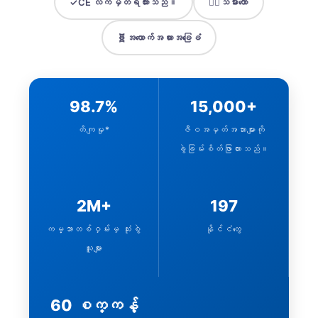
✓
CE လက်မှတ်ရထားသည်။
👨‍⚕️
သမားတော်
🧬
အထောက်အထားအခြေခံ
98.7%
15,000+
တိကျမှု*
ဇီဝအမှတ်အသားများကို
ခွဲခြမ်းစိတ်ဖြာထားသည်။
2M+
197
ကမ္ဘာတစ်ဝှမ်းမှ သုံးစွဲ
နိုင်ငံတွေ
သူများ
60 စက္ကန့်