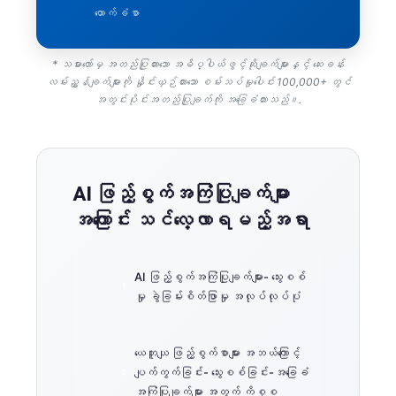
ထောက်ခံစာ
* သမားတော်မှ အတည်ပြုထားသော အဓိပ္ပါယ်ဖွင့်ဆိုချက်များနှင့် ဆေးခန်း
လမ်းညွှန်ချက်များကို နှိုင်းယှဉ်ထားသော စမ်းသပ်မှုပေါင်း 100,000+ တွင်
အတွင်းပိုင်းအတည်ပြုချက်ကို အခြေခံထားသည်။.
AI ဖြည့်စွက်အကြံပြုချက်များ
အကြောင်း သင်လေ့လာရမည့်အရာ
AI ဖြည့်စွက်အကြံပြုချက်များ- သွေးစစ်
မှု ခွဲခြမ်းစိတ်ဖြာမှု အလုပ်လုပ်ပုံ
ယေဘူယျ ဖြည့်စွက်စာများ အဘယ်ကြောင့်
ပျက်ကွက်ခြင်း- သွေးစစ်ခြင်း-အခြေခံ
အကြံပြုချက်များ အတွက် ကိစ္စ