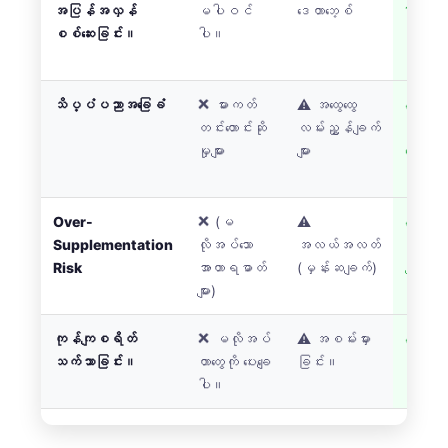
Gàidhlig
အပြန်အလှန်
မပါဝင်
ဒေတာဘေ့စ်
1000+ 
စစ်ဆေးခြင်း။
ပါ။
စစ်ဆေး
Euskara
သည်။
Македонски јазик
Latviešu valoda
သိပ္ပံပညာအခြေခံ
❌ မားကတ်
⚠️ အထွေထွေ
✅ သင
တင်းတောင်းဆို
လမ်းညွှန်ချက်
အမှန
Galego
မှုများ
များ
သွေးစစ်
অসমীয়া
အချက
සිංහල
Over-
❌ (မ
⚠️
✅ နည်း
سنڌي
Supplementation
လိုအပ်သော
အလယ်အလတ်
ခြင်း (ချ
پښتو
Risk
အာဟာရဓာတ်
(မှန်းဆချက်)
ချက်မျာ
များ)
ဦးတည်
Slovenčina
ကုန်ကျစရိတ်
❌ မလိုအပ်
⚠️ အစမ်းမှား
✅ လို
သက်သာခြင်း။
တာတွေကို ပေးချေ
ခြင်း။
ကိုသာ 
Hrvatski
ပါ။
ပါ။
Suomi
Қазақ тілі