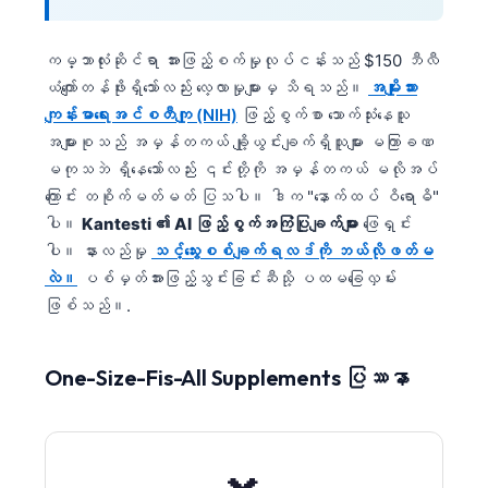
ကမ္ဘာလုံးဆိုင်ရာ အားဖြည့်စက်မှုလုပ်ငန်းသည် $150 ဘီလီ
ယံကျော်တန်ဖိုးရှိသော်လည်း လေ့လာမှုများမှ သိရသည်။
အမျိုးသား
ကျန်းမာရေးအင်စတီကျု (NIH)
ဖြည့်စွက်စာ သောက်သုံးနေသူ
အများစုသည် အမှန်တကယ် ချို့ယွင်းချက်ရှိသူများ မကြာခဏ
မကုသဘဲ ရှိနေသော်လည်း ၎င်းတို့ကို အမှန်တကယ် မလိုအပ်
ကြောင်း တစိုက်မတ်မတ် ပြသပါ။ ဒါက "နောက်ထပ် ဝိရောဓိ"
ပါ။
Kantesti ၏ AI ဖြည့်စွက်အကြံပြုချက်များ
ဖြေရှင်း
ပါ။ နားလည်မှု
သင့်သွေးစစ်ချက်ရလဒ်ကို ဘယ်လိုဖတ်မ
လဲ။
ပစ်မှတ်အားဖြည့်သွင်းခြင်းဆီသို့ ပထမခြေလှမ်း
ဖြစ်သည်။.
One-Size-Fis-All Supplements ပြဿနာ