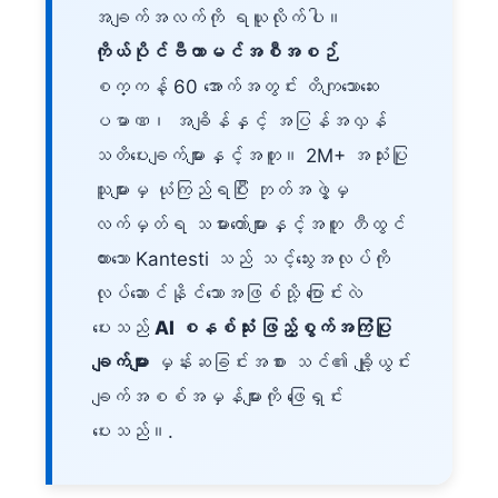
အချက်အလက်ကို ရယူလိုက်ပါ။
ကိုယ်ပိုင်ဗီတာမင်အစီအစဉ်
စက္ကန့် 60 အောက်အတွင်း တိကျသောဆေး
ပမာဏ၊ အချိန်နှင့် အပြန်အလှန်
သတိပေးချက်များနှင့်အတူ။ 2M+ အသုံးပြု
သူများမှ ယုံကြည်ရပြီး ဘုတ်အဖွဲ့မှ
လက်မှတ်ရ သမားတော်များနှင့်အတူ တီထွင်
ထားသော Kantesti သည် သင့်သွေးအလုပ်ကို
လုပ်ဆောင်နိုင်သောအဖြစ်သို့ ပြောင်းလဲ
ပေးသည်
AI စနစ်သုံး ဖြည့်စွက်အကြံပြု
ချက်များ
မှန်းဆခြင်းအစား သင်၏ ချို့ယွင်း
ချက်အစစ်အမှန်များကို ဖြေရှင်း
ပေးသည်။.