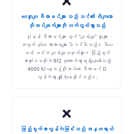
❌
ယေဘူယျ ဗီတာမင်များ သည် သင်၏ တိကျသော
လိုအပ်ချက်များကို လက်လွတ်သွားသည်
ပုံမှန် ဗီတာမင်များ တွင် "ပျမ်းမျှ" လူများ
အတွက် ပုံသေ အာဟာရများ ပါဝင်ပါသည်။ ဒါပေ
မယ့် မင်းက ပျမ်းမျှမဟုတ်ဘူး။ ဖြည့်စွက်
စာလုံးဝမလိုဘဲ B12 လုံလောက်စွာရရှိနေသော်လည်း
4000 IU နေ့စဉ်လိုအပ်သော ဗီတာမင် D
လွန်ကဲစွာ ချို့တဲ့နေနိုင်သည်။.
❌
ဖြည့်စွက်စာလွန်ကဲခြင်းသည် အန္တရာယ်