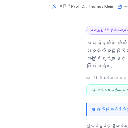
အားဖြင့် Prof. Dr. Thomas Klein
မေ
မရည်ရွယ်ဘဲ ကိုယ်အလေးချိန
မရည်ရွယ်ဘဲ ကိုယ်အ
အစုလိုက်အပြုံလိုက်
အကြောင်းရင်းများနှင
ဖြစ်သည်။.
📖 ~11 မိနစ်
📅
မေ ၁
📝 ထုတ်ဝေထားသည်—
မေ
🔄 နောက်ဆုံး အပ်ဒိတ
Norsk bokmål
Ślōnskŏ gŏdka
ဤလမ်းညွှန်ကို ဦးဆောင်ရေ