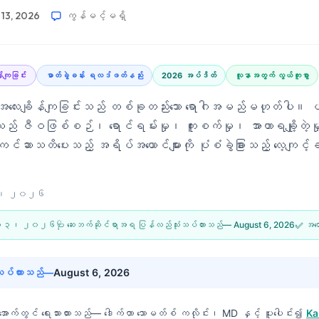
 13, 2026
ကွန်မင့်မရှိ
်ကျခြင်း
ဓာတ်ခွဲခန်း ရလဒ်ဖတ်နည်း
2026 အပ်ဒိတ်
လူနာအတွက် လွယ်ကူစွာ
လေးချိန်ကျခြင်းသည် တစ်ခုတည်းသော ရောဂါအမည်မဟုတ်ပါ။ ပထမ
သည် ဇီဝဖြစ်စဉ်၊ ရောင်ရမ်းမှု၊ ကူးစက်မှု၊ အာဟာရချို့တဲ့မှု၊ 
့် ကင်ဆာသတိပေးသည့် အရိပ်အယောင်များကို ပုံစံခွဲခြားသည့် လေ့ကျင့
၃၊ ၂၀၂၆
 ၁၃၊ ၂၀၂၆
🩺 ဆေးဘက်ဆိုင်ရာအရ ပြန်လည်သုံးသပ်ထားသည်—
August 6, 2026
✅ အထေ
်လုပ်ထားသည်—
August 6, 2026
းအောက်တွင် ရေးသားထားသည်—
ဒေါက်တာ သောမတ်စ် ကလိုင်း၊ MD
နှင့် ပူးပေါင်း၍
Ka