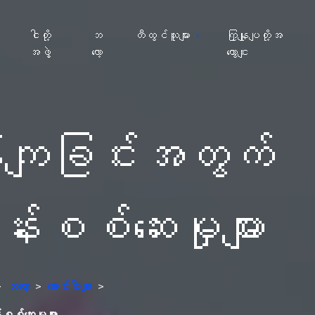
ျ
ငါတို့
ဘ
တီထွင်သူများ
ကြှနျုပျတို့အ
အဖွဲ့
လော့
ကွောငျး
န်ကျခြင်းအတွက်
းစစ်ဆေးမှုများ
>
ဘလော့
>
ဆောင်းပါးများ
>
စ်ဆေးမှုများ