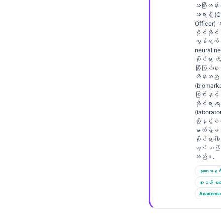
Gàidhlig
အကြီးတန်း
အရာရှိ (C
Euskara
Officer)
ပိုင်ဆိုင်မ
Македонски јазик
ကွန်ရက် (
Latviešu valoda
neural n
ဆိုင်ရာ တိက
Galego
ကြီးကြပ်ပ
လိန်းသည်
অসমীয়া
(biomarke
ခြင်းနှင့်
සිංහල
ဆိုင်ရာ ရော
(laborato
سنڌي
တို့နှင့
ဓာတ်ခွဲခန
پښتو
ဆိုင်ရာ ခေါ
တွင် အကြိ
သည်။.
Slovenčina
သုတေသနဂိ
Hrvatski
ဂူဂယ် စကော
Academia
Suomi
Қазақ тілі