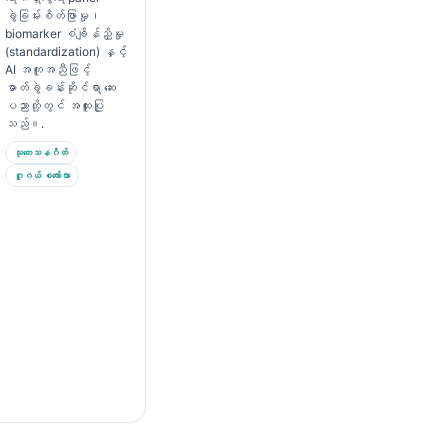
ခွဲခြမ်းစိတ်ဖြာမှု၊
biomarker စံချိန်ညှိမှု
(standardization) နှင့်
AI အကူအညီဖြင့်
ဓာတ်ခွဲခန်းဆိုင်ရာ ဆေး
ပညာတို့တွင် အထူးပြု
သည်။.
သုတေသနဂိတ်
ဂူဂယ် စကော်လာ