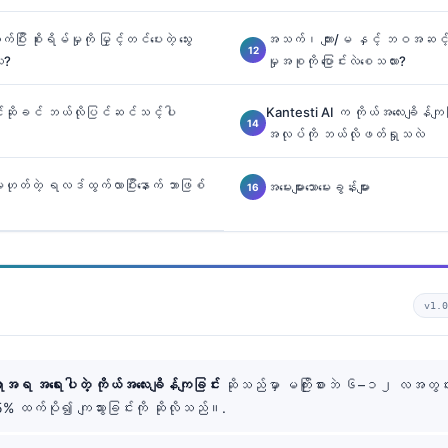
း စိုးရိမ်မှုကို မြှင့်တင်ပေးတဲ့ သွေး
အသက်၊ ကျား/မ နှင့် ဘဝအဆင့် (
ဲ?
မှုအစုကို ပြောင်းလဲစေသလား?
ာင်းဆိုခင် ဘယ်လိုပြင်ဆင်သင့်ပါ
Kantesti AI က ကိုယ်အလေးချိန်ကျခြ
အလုပ်ကို ဘယ်လိုဖတ်ရှုသလဲ
ဟုတ်တဲ့ ရလဒ်ထွက်လာပြီးနောက် ဘာဖြစ်
အမေးများသောမေးခွန်းများ
v1.
ာအရ အရေးပါတဲ့ ကိုယ်အလေးချိန်ကျခြင်း
ဆိုသည်မှာ မကြိုးစားဘဲ ၆–၁၂ လအတွင်
% ထက်ပို၍ ကျသွားခြင်းကို ဆိုလိုသည်။.