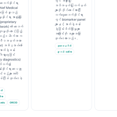
တွင် အထူးပြု
 ဆေးဘက်ဆိုင်ရာ
အသိအမှတ်ပြုလက်မှတ်
hief Medical
များကို ကိုင်ဆောင်ထားပြီး
 အဖြစ် သူသည်
လက်တွေ့ဆေးဘက်ဆိုင်ရာ
ှုဆိုင်ရာ အာရုံကြော
တွင် biomarker panel
proprietary
များနှင့် ဓာတ်ခွဲခန်း
etwork) ၏ ဆေးဘက်
ခွဲခြမ်းစိတ်ဖြာမှုများ
ျမှုကို စောင့်ကြည့်
အကြောင်းကို အများအပြား
ေးသည်။ ဒေါက်တာ က
ထုတ်ဝေထားသည်။.
 ဇီဝအမှတ်အသား
r) အဓိပ္ပာယ်ဖော်
သုတေသနဂိတ်
 ဓာတ်ခွဲခန်း
ဂူဂယ် စကော်လာ
ဂါရှာဖွေခြင်း
ry diagnostics)
်ပတ်သက်၍
်းဆိုင်ရာ ဆေးပညာ
င်းစဉ်များအပေါ်
မ်ကြိမ် ထုတ်ဝေခဲ့
တ်
်လာ
.edu
ORCID