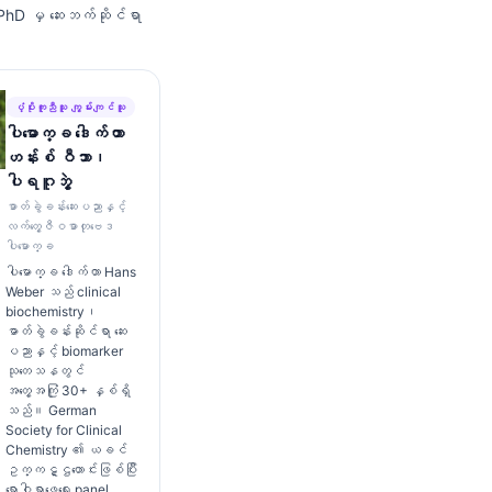
, PhD မှ ဆေးဘက်ဆိုင်ရာ
ပံ့ပိုးကူညီသူ ကျွမ်းကျင်သူ
ပါမောက္ခ ဒေါက်တာ
ဟန်းစ် ဝီဘာ၊
ပါရဂူဘွဲ့
ဓာတ်ခွဲခန်းဆေးပညာနှင့်
လက်တွေ့ဇီဝဓာတုဗေဒ
ပါမောက္ခ
ပါမောက္ခ ဒေါက်တာ Hans
Weber သည် clinical
biochemistry၊
ဓာတ်ခွဲခန်းဆိုင်ရာ ဆေး
ပညာနှင့် biomarker
သုတေသနတွင်
အတွေ့အကြုံ 30+ နှစ်ရှိ
သည်။ German
Society for Clinical
Chemistry ၏ ယခင်
ဥက္ကဋ္ဌဟောင်းဖြစ်ပြီး
ရောဂါရှာဖွေရေး panel