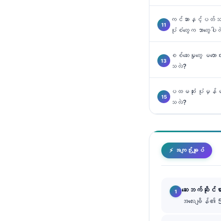
తెలుగు
ကင်ဆာနှင့်ပတ်သက်ပြီ
ပုံစံတွေက ဘာတွေပါလ
मराठी
اردو
စစ်ဆေးမှုတွေ မတေ
বাংলা
သလဲ?
Shqip
ပထမဆုံး ပုံမှန်မ
Magyar
သလဲ?
Slovenščina
한국어
Polski
⚡ အကျဉ်းချုပ်
Lietuvių kalba
Русский
ဆေးဘက်ဆိုင်ရ
ქართული
အလေးချိန်၏ 5
Čeština