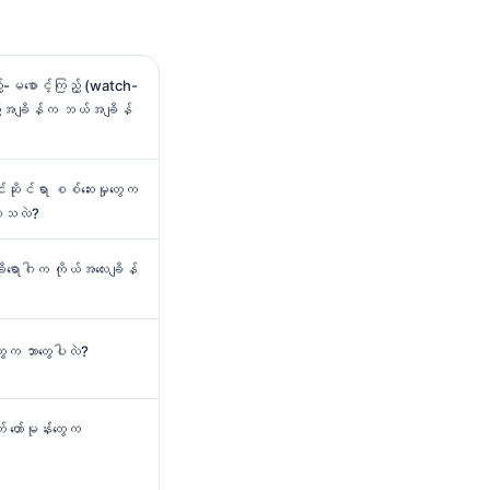
့်-မစောင့်ကြည့် (watch-
့်အချိန်က ဘယ်အချိန်
ဆိုင်ရာ စစ်ဆေးမှုတွေက
းစေသလဲ?
ချိုရောဂါက ကိုယ်အလေးချိန်
တွေက ဘာတွေပါလဲ?
် ဟော်မုန်းတွေက