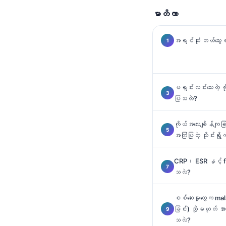
Català
မာတိကာ
O‘zbekcha
အရင်ဆုံး ဘယ်သွေးစစ
Українська
አማርኛ
Kiswahili
မရှင်းလင်းသေးတဲ့ က
ភាសាខ្មែរ
ပြသလဲ?
ไทย
Tagalog
ကိုယ်အလေးချိန်ကျခြင်
အကြံပြုတဲ့ သိုင်းရ
Tiếng Việt
Bahasa Melayu
CRP၊ ESR နှင့် fer
သလဲ?
മലയാളം
ಕನ್ನಡ
စစ်ဆေးမှုတွေက ma
ગુજરાતી
ခြင်း) သို့မဟုတ် အာဟ
သလဲ?
தமிழ்