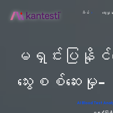
အိမ်
ဈေးနှုန်
မရှင်းပြနိုင်
သွေးစစ်ဆေးမှု
AI Blood Test Anal
မရှင်းပြနို