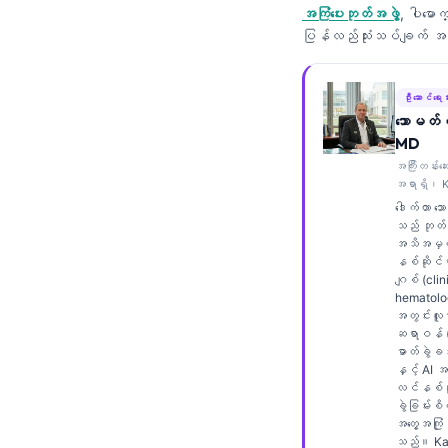
အကြံပေးဘုတ်အဖွဲ့
, ပါမော
Frysk
ပြန်လည်သုံးသပ်ချက်
Esperanto
Беларуская мова
ဦးဆောင်ရေးသ
Татар теле
သောမတ်စ
MD
Кыргызча
အကြီးတန်းဆ
ئۇيغۇرچە
အရာရှိ၊ K
ဒေါက်တာ သ
Cebuano
သည် ဘုတ်အ
အသိအမှတ်
Basa Jawa
နစ်ဆိုင်ရာ
ဂျစ် (clin
ພາສາລາວ
hematolog
အတွင်းလူန
Монгол
ဆရာဝန် (in
Afrikaans
ဓာတ်ခွဲခန
နှင့် AI 
العربية المغربية
လင်နစ်ဆိ
ခွဲခြမ်းစိ
Occitan
အတွေ့အကြုံ
သည်။ Kan