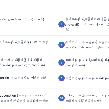
ကိုယ်အလေးချိန်ကျခြင်းက စောင့်ကြည
်ဆေးမှုတွေကို တောင်းဆိုသင့်ပါသလဲ?
and-wait) ထက် အရေးပေါ်ဖြစ်သည
လဲ?
ိုယ်အလေးချိန်ကျခြင်းမှာ CBC က ဘာကို
ကျောက်ကပ်၊ အသည်းနှင့် ပရိုတင်း
အကြောင်းရင်းကို ဘယ်လိုကျဉ်းမြောင်
းက ဟော်မုန်းကြောင့်ဖြစ်နိုင်ကြောင်း
ဆာလောင်မှု ပုံမှန်ရှိနေသော်လည်း ဆီး
ွိုက် စစ်ဆေးမှုရလဒ်တွေက ဘာတွေပါလဲ?
ကျစေနိုင်သလား?
ritin က ရောင်ရမ်းမှုအကြောင်း ဘာပြော
ထည့်သင့်တဲ့ ကူးစက်မှု စစ်ဆေးမှု
labsorption (အစာစုပ်ယူမှုမကောင်း
ဆေးဝါးတွေ၊ ဖြည့်စွက်စာတွေ သို့မဟုတ
ာရဓာတ်ဆုံးရှုံးမှုကို ဘယ်လိုဖော်ထုတ်ပေး
အကြောင်းရင်းဖြစ်နိုင်သလား?