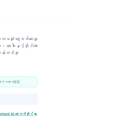
ဆုံး သွေးစစ်ဆေးမှု
ဆေးဝါးနှင့်ဆိုင်သော
်ခန်းတစ်ခု
ာက်အထားအခြေပြု
ntesti AI ဆေးဘက်ဆိုင်ရာ