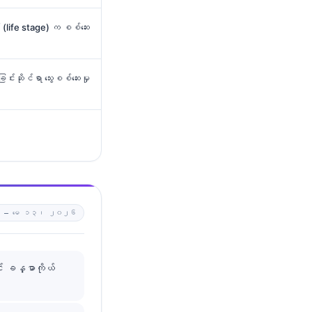
life stage) က စစ်ဆေး
င်းဆိုင်ရာ သွေးစစ်ဆေးမှု
0 —
မေ ၁၃၊ ၂၀၂၆
း ခန္ဓာကိုယ်