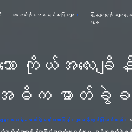
း
ဆေးဘက်ဆိုင်ရာအရင်းအမြစ်များ
ကြှနျုပျတို့ကိုဆကျသှယ
ရနျ
သော ကိုယ်အလေးချိ
- အဓိက ဓာတ်ခွဲခန်
yzer အခမဲ့ - ဓာတ်ခွဲခန်းစကားပြန်၊ ဂျာမနီတွင်ပြုလုပ်သည်။
င်သော ကိုယ်အလေးချိန်ကျခြင်းအတွက် သွေးစစ်ဆေးမှု- အဓိက ဓာတ်ခွဲခန်းစ