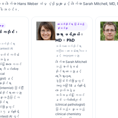
က္ခ ဒေါက်တာ Hans Weber ထံမှ ပံ့ပိုးမှုများနှင့် ဒေါက်တာ Sarah Mitchell, MD
 အပါအဝင်။.
ဆေးဘက်ဆိုင်ရာ ပြန်လည်
ားသူ
သုံးသပ်သူ
် ကလိုင်း၊
ဆာရာ မစ်ချယ်၊
MD၊ PhD
ေးဘက်ဆိုင်ရာ
အဓိကဆေးဘက်ဆိုင်ရာ
antesti AI
အကြံပေး - ဆေးခန်းရောဂါဗေဒ
ောမတ်စ် ကလိန်း
နှင့် အထွေထွေဆေးပညာ
ဖွဲ့မှ
ဒေါက်တာ Sarah Mitchell
ပြုထားသော ကလင်
သည် ဓာတ်ခွဲခန်း
 ဟီမတ်တော်လော့
ဆိုင်ရာ ဆေးပညာနှင့်
ical
ရောဂါရှာဖွေရေး
ist) နှင့်
ခွဲခြမ်းစိတ်ဖြာမှုတွင်
ာဆိုင်ရာ
အတွေ့အကြုံ 18 နှစ်ကျော်ရှိ
ternist) ဖြစ်ပြီး
သော ဘုတ်အဖွဲ့မှ
်းဆိုင်ရာ ဆေးပညာ
အသိအမှတ်ပြု ကလင်
အကူအညီဖြင့် က
နစ် ပက်သော်လော်ဂျစ်
ုင်ရာ
(clinical pathologist)
တ်ဖြာမှုတွင်
ဖြစ်သည်။ သူမသည်
 ၁၅ နှစ်ကျော်ရှိ
clinical chemistry
testi AI တွင်