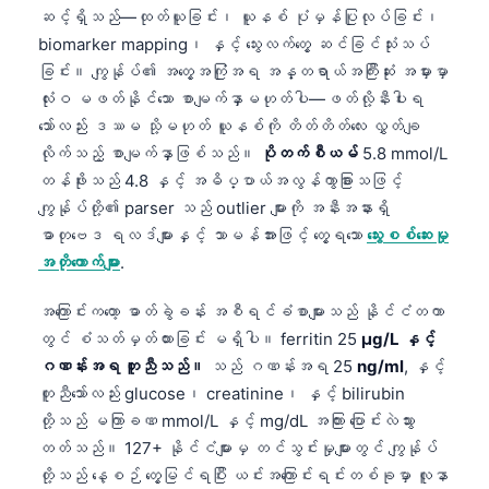
ဆင့်ရှိသည်—ထုတ်ယူခြင်း၊ ယူနစ် ပုံမှန်ပြုလုပ်ခြင်း၊
biomarker mapping၊ နှင့် သွေးလက်တွေ့ ဆင်ခြင်သုံးသပ်
ခြင်း။ ကျွန်ုပ်၏ အတွေ့အကြုံအရ အန္တရာယ်အကြီးဆုံး အမှားမှာ
လုံးဝ မဖတ်နိုင်သော စာမျက်နှာမဟုတ်ပါ—ဖတ်လို့နီးပါးရ
သော်လည်း ဒဿမ သို့မဟုတ် ယူနစ်ကို တိတ်တိတ်လေး လွှတ်ချ
လိုက်သည့် စာမျက်နှာဖြစ်သည်။
ပိုတက်စီယမ်
5.8 mmol/L
တန်ဖိုးသည် 4.8 နှင့် အဓိပ္ပာယ်အလွန်ကွာခြားသဖြင့်
ကျွန်ုပ်တို့၏ parser သည် outlier များကို အနီးအနားရှိ
ဓာတုဗေဒ ရလဒ်များနှင့် သာမန်အားဖြင့် တွေ့ရသော
သွေးစစ်ဆေးမှု
အတိုကောက်များ
.
အကြောင်းကတော့ ဓာတ်ခွဲခန်း အစီရင်ခံစာများသည် နိုင်ငံတကာ
တွင် စံသတ်မှတ်ထားခြင်း မရှိပါ။ ferritin 25
µg/L နှင့်
ဂဏန်းအရ တူညီသည်။
သည် ဂဏန်းအရ 25
ng/ml
, နှင့်
တူညီသော်လည်း glucose၊ creatinine၊ နှင့် bilirubin
တို့သည် မကြာခဏ mmol/L နှင့် mg/dL အကြား ပြောင်းလဲသွား
တတ်သည်။ 127+ နိုင်ငံများမှ တင်သွင်းမှုများတွင် ကျွန်ုပ်
တို့သည် နေ့စဉ် တွေ့မြင်ရပြီး ယင်းအကြောင်းရင်းတစ်ခုမှာ လူနာ