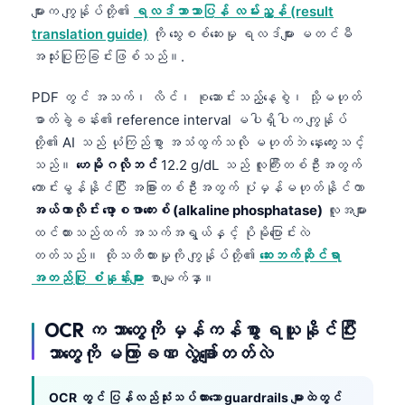
များက ကျွန်ုပ်တို့၏
ရလဒ်ဘာသာပြန် လမ်းညွှန် (result
translation guide)
ကို သွေးစစ်ဆေးမှု ရလဒ်များ မတင်မီ
အသုံးပြုကြခြင်းဖြစ်သည်။.
PDF တွင် အသက်၊ လိင်၊ စုဆောင်းသည့်နေ့စွဲ၊ သို့မဟုတ်
ဓာတ်ခွဲခန်း၏ reference interval မပါရှိပါက ကျွန်ုပ်
တို့၏ AI သည် ယုံကြည်စွာ အသံထွက်သလို မဟုတ်ဘဲ နှေးကွေးသင့်
သည်။
ဟေမိုဂလိုဘင်
12.2 g/dL သည် လူကြီးတစ်ဦးအတွက်
ကောင်းမွန်နိုင်ပြီး အခြားတစ်ဦးအတွက် ပုံမှန်မဟုတ်နိုင်ကာ
အယ်ကာလိုင်း ဖော့စဖာတေးစ် (alkaline phosphatase)
လူအများ
ထင်ထားသည်ထက် အသက်အရွယ်နှင့် ပိုမိုပြောင်းလဲ
တတ်သည်။ ထိုသတိထားမှုကို ကျွန်ုပ်တို့၏
ဆေးဘက်ဆိုင်ရာ
အတည်ပြု စံနှုန်းများ
စာမျက်နှာ။
OCR က ဘာတွေကို မှန်ကန်စွာ ရယူနိုင်ပြီး
ဘာတွေကို မကြာခဏ လွဲချော်တတ်လဲ
OCR တွင် ပြန်လည်သုံးသပ်ထားသော guardrails များထဲတွင်