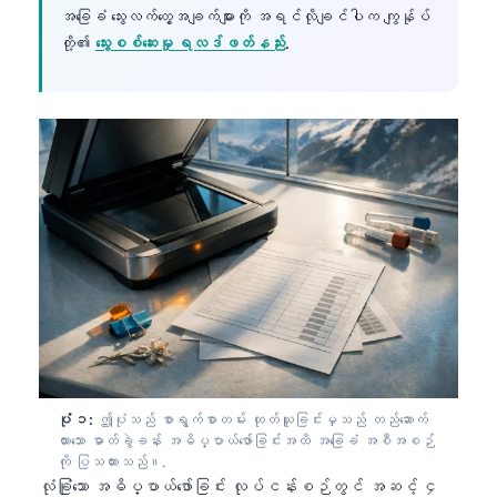
အခြေခံ သွေးလက်တွေ့အချက်များကို အရင်လိုချင်ပါက ကျွန်ုပ်
တို့၏
သွေးစစ်ဆေးမှု ရလဒ်ဖတ်နည်း
.
ပုံ ၁:
ဤပုံသည် စာရွက်စာတမ်း ထုတ်ယူခြင်းမှသည် တည်ဆောက်
ထားသော ဓာတ်ခွဲခန်း အဓိပ္ပာယ်ဖော်ခြင်းအထိ အခြေခံ အစီအစဉ်
ကို ပြသထားသည်။.
လုံခြုံသော အဓိပ္ပာယ်ဖော်ခြင်း လုပ်ငန်းစဉ်တွင် အဆင့် ၄