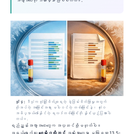
အကွာအဝေးကို သိထားမှသာ ဖြစ်ပါတယ်။.
ပုံ ၄:
ဒီပုံက လုံခြုံစိတ်ချရတဲ့ ခွဲခြမ်းစိတ်ဖြာမှုအတွက်
လိုအပ်တဲ့ အကြောင်းအရာ မပါဝင်တဲ့ တစ်ကြောင်းနဲ့၊ လုံးဝ
အဓိပ္ပာယ်ဖော်နိုင်တဲ့ ရလဒ်တစ်ကြောင်းကို နှိုင်းယှဉ်ပြထားပါ
တယ်။.
ရည်ညွှန်းအကွာအဝေးတွေက အလှဆင်ဖို့မဟုတ်ပါ။
အရွယ်ရောက်သူ
ဟေမိုဂလိုဘင်
အမျိုးသားတွေမှာ မကြာခဏ 13.5-