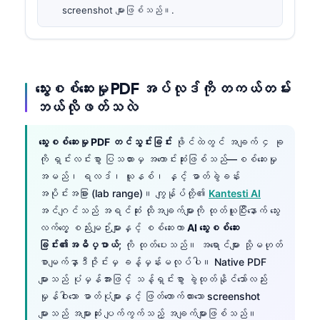
screenshot များဖြစ်သည်။.
သွေးစစ်ဆေးမှု PDF အပ်လုဒ်ကို တကယ်တမ်း
ဘယ်လိုဖတ်သလဲ
သွေးစစ်ဆေးမှု PDF တင်သွင်းခြင်း
ဖိုင်ထဲတွင် အချက် ၄ ခု
ကို ရှင်းလင်းစွာ ပြသထားမှ အကောင်းဆုံးဖြစ်သည်—စစ်ဆေးမှု
အမည်၊ ရလဒ်၊ ယူနစ်၊ နှင့် ဓာတ်ခွဲခန်း
အပိုင်းအခြား (lab range)။ ကျွန်ုပ်တို့၏
Kantesti AI
အင်ဂျင်သည် အရင်ဆုံး ထိုအချက်များကို ထုတ်ယူပြီးနောက် သွေး
လက်တွေ့ စည်းမျဉ်းများနှင့် စစ်ဆေးကာ
AI သွေးစစ်ဆေး
ခြင်း၏အဓိပ္ပာယ်
; ကို ထုတ်ပေးသည်။ အရောင်များ သို့မဟုတ်
စာမျက်နှာဒီဇိုင်းမှ ခန့်မှန်းမလုပ်ပါ။ Native PDF
များသည် ပုံမှန်အားဖြင့် သန့်ရှင်းစွာ ခွဲထုတ်နိုင်သော်လည်း
မှုန်ဝါးသော ဓာတ်ပုံများနှင့် ဖြတ်တောက်ထားသော screenshot
များသည် အများဆုံး ပျက်ကွက်သည့် အချက်များဖြစ်သည်။