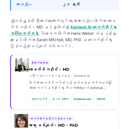
ထားသည်—
၂၁ ရက်
ဤလမ်းညွှန်ကို ဦးဆောင်ရေးအောက်တွင် ရေးသားထားသည်—
ဒေါက်တာ သောမ
တ်စ် ကလိုင်း၊ MD
နှင့် ပူးပေါင်း၍
Kantesti AI ဆေးဘက်ဆိုင်ရာ
အကြံပေးဘုတ်အဖွဲ့
, ပါမောက္ခ ဒေါက်တာ Hans Weber ထံမှ ပံ့ပိုးမှု
များနှင့် ဒေါက်တာ Sarah Mitchell, MD, PhD မှ ဆေးဘက်ဆိုင်ရာ
ပြန်လည်သုံးသပ်ချက် အပါအဝင်။.
ဦးဆောင်ရေးသားသူ
သောမတ်စ် ကလိုင်း၊ MD
အကြီးတန်းဆေးဘက်ဆိုင်ရာအရာရှိ၊ Kantesti AI
ဒေါက်တာ သောမတ်စ် ကလိန်းသည် ဘုတ်အဖွဲ့မှ အသိအမှတ်ပြု
ထားသော ကလင်နစ်ဆိုင်ရာ ဟီမတ်တော်လော့ဂျစ် (clinical
hematologist) နှင့် အတွင်းလူနာဆိုင်ရာ ဆရာဝန်
(internist) ဖြစ်ပြီး ဓာတ်ခွဲခန်းဆိုင်ရာ ဆေးပညာနှင့် AI
သုတေသနဂိတ်
ဂူဂယ် စကော်လာ
Academia.edu
ORCID
အကူအညီဖြင့် ကလင်နစ်ဆိုင်ရာ ခွဲခြမ်းစိတ်ဖြာမှုတွင်
အတွေ့အကြုံ ၁၅ နှစ်ကျော်ရှိသည်။ Kantesti AI တွင် အကြီး
တန်း ဆေးဘက်ဆိုင်ရာ အရာရှိ (Chief Medical Officer)
အဖြစ် သူသည် ပိုင်ဆိုင်မှုဆိုင်ရာ အာရုံကြောကွန်ရက်
ဆေးဘက်ဆိုင်ရာ ပြန်လည်သုံးသပ်သူ
(proprietary neural network) ၏ ဆေးဘက်ဆိုင်ရာ တိကျမှုကို
ဆာရာ မစ်ချယ်၊ MD၊ PhD