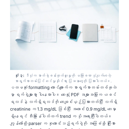
ပုံ ၃:
ဒီပုံက ဓာတ်ခွဲခန်းထုတ်ယူမှုကို မကြာခဏ ပုံပျက်စေတဲ့
စာရွက်စာတမ်းပြင်ဆင်မှုဆိုင်ရာ ပြဿနာတွေကို ပြထားပါတယ်။.
ပထမဆုံး formatting ထောင်ချောက်က စာရွက်စာတမ်းတစ်ခုထဲ
မှာ ရက်စွဲများစွာ ပါနေတာပါ။ ဆေးရုံ PDF အများအပြားက ယခင်
ရလဒ်နဲ့ လက်ရှိရလဒ်ကို ဘေးချင်းယှဉ်ပြထားတတ်ပြီး လက်ရှိ
creatinine က 1.3 mg/dL ဖြစ်ပြီး အဟောင်း 0.9 mg/dL ဘေးမှာ
ရှိနေရင် သီးခြားနံပါတ်ထက် trend က ပိုအရေးကြီးပါတယ်။
ကျွန်တော်တို့ parser က စုဆောင်းသည့်ရက်စွဲကို အခြေခံဖို့ ကြိုးစား