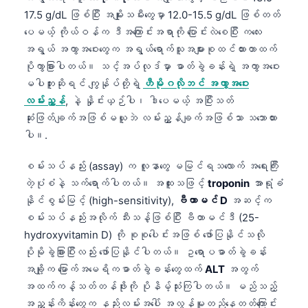
17.5 g/dL ဖြစ်ပြီး အမျိုးသမီးတွေမှာ 12.0-15.5 g/dL ဖြစ်တတ်
ပေမယ့် ကိုယ်ဝန်က ဒီအကြောင်းအရာကို ပြောင်းလဲစေပြီး ကလေး
အရွယ် အကွာအဝေးတွေက အရွယ်ရောက်သူအများစုထင်ထားတာထက်
ပိုကွာခြားပါတယ်။ သင့်အပ်လုဒ်မှာ ဓာတ်ခွဲခန်းရဲ့ အကွာအဝေး
မပါဘူးဆိုရင် ကျွန်ုပ်တို့ရဲ့
ဟီမိုဂလိုဘင် အကွာအဝေး
လမ်းညွှန်
, နဲ့ နှိုင်းယှဉ်ပါ၊ ဒါပေမယ့် အပြီးသတ်
ဆုံးဖြတ်ချက်အဖြစ်မယူဘဲ လမ်းညွှန်ချက်အဖြစ်သာ သဘောထား
ပါ။.
စမ်းသပ်နည်း (assay) က လူနာတွေ မမြင်ရသလောက် အရေးကြီး
တဲ့ပုံစံနဲ့ သက်ရောက်ပါတယ်။ အထူးသဖြင့်
troponin
အာရုံခံ
နိုင်စွမ်းမြင့် (high-sensitivity),
ဗီတာမင် D
အဆင့်က
စမ်းသပ်နည်းအလိုက် သီးသန့်ဖြစ်ပြီး ဗီတာမင်ဒီ (25-
hydroxyvitamin D) ကို စုစုပေါင်းအဖြစ် ဖော်ပြနိုင်သလို
ပိုမိုခွဲခြားပြီးလည်း ဖော်ပြနိုင်ပါတယ်။ ဥရောပဓာတ်ခွဲခန်း
အချို့က မြောက်အမေရိကဓာတ်ခွဲခန်းတွေထက်
ALT
အတွက်
အထက်ကန့်သတ်တန်ဖိုးကို ပိုနိမ့်သုံးကြပါတယ်။ မည်သည့်
အညွှန်းကိန်းတွေက နည်းလမ်းအပေါ် အလွန်မူတည်နေတတ်ကြောင်း