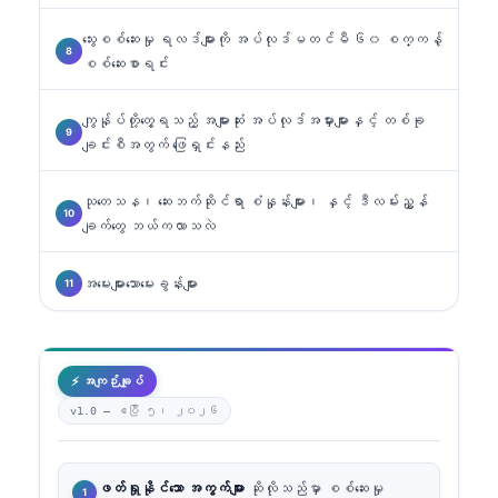
သွေးစစ်ဆေးမှု ရလဒ်များကို အပ်လုဒ်မတင်မီ ၆၀ စက္ကန့်
စစ်ဆေးစာရင်း
ကျွန်ုပ်တို့တွေ့ရသည့် အများဆုံး အပ်လုဒ်အမှားများနှင့် တစ်ခု
ချင်းစီအတွက် ဖြေရှင်းနည်း
သုတေသန၊ ဆေးဘက်ဆိုင်ရာ စံနှုန်းများ၊ နှင့် ဒီလမ်းညွှန်
ချက်တွေ ဘယ်ကလာသလဲ
အမေးများသောမေးခွန်းများ
⚡ အကျဉ်းချုပ်
v1.0 —
ဧပြီ ၅၊ ၂၀၂၆
ဖတ်ရှုနိုင်သော အကွက်များ
ဆိုလိုသည်မှာ စစ်ဆေးမှု