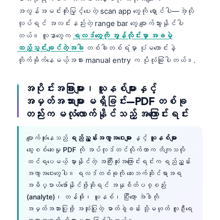
အလွန်အမင်းတိုးမြှင့်ပေးတဲ့ scan app တွေကို ရှောင်ပါ—အဲ့လို
လုပ်ရင် အလင်းနည်းတဲ့ range bar တွေ ပျောက်သွားနိုင်ပါ
တယ်။ လူနာတွေက
ရလဒ်တွေကို အွန်လိုင်းမှာ အခမဲ့
ထည့်သွင်းချင်တဲ့အခါ
တစ်ခါတစ်ရံမှာ ပုံမကောင်းနဲ့
တိုက်ခိုက်နေမယ့်အစား manual entry က ပိုလုံခြုံပါတယ်။.
အပိုင်းအခြားများ၊ ယူနစ်များနှင့်
အမှတ်အသားများ မရှိခြင်း—PDF တစ်ခု
တည်းက မလုံလောက်နိုင်သည့် အကြောင်းရင်း
ပျောက်ဆုံးနေသည်
ရည်ညွှန်းအကွာအဝေးများ
နှင့်
ယူနစ်များ
သွေးစစ်ဆေးမှု PDF ကို အပ်လုဒ်တင်လိုက်တာက တိကျသလို
ထင်ရပေမယ့် မှားနိုင်တဲ့ အကြီးဆုံးအကြောင်းရင်းက ရည်ညွှန်း
အကွာအဝေးတွေပါ။ ရလဒ်တစ်ခုကို ဆေးဘက်ဆိုင်ရာအရ
အဓိပ္ပာယ်ဖော်နိုင်ဖို့ဆိုရင် အနုစိတ်ပစ္စည်း
(analyte)၊ တန်ဖိုး၊ ယူနစ်၊ ပြီးတော့ အဲဒါကို
အမှတ်အသားပြုဖို့ အသုံးပြုတဲ့ ဓာတ်ခွဲခန်း သို့မဟုတ် လူဦးရေ