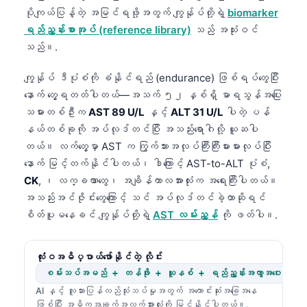
ပိုကျယ်ပြန့်တဲ့ အမြင်ရဖို့အတွက် ကျွန်ုပ်တို့ရဲ့
biomarker
ရည်ညွှန်းစာအုပ် (reference library)
သည် အသုံးဝင်
သည်။.
ကျွန်ုပ် ဒီပုံစံကို ခံနိုင်ရည် (endurance) ဖြစ်ရပ်တွေပြီး
နောက် တွေ့ရတတ်ပါတယ်—အသက် ၅၂ နှစ်ရှိ မာရသွန်အပြေး
သမားတစ်ဦးက
AST 89 U/L
နှင့်
ALT 31 U/L
ပါတဲ့ ပန်
နယ်တစ်ခုကို အပ်လုဒ်တင်ပြီး အသည်းရောဂါလို့ ယူဆပါ
တယ်။ လက်တွေ့မှာ AST က ကြွက်သားအလုပ်ကြီးကြီးမားမားလုပ်ပြီး
နောက် မြင့်တက်နိုင်ပါတယ်၊ ဒါကြောင့် AST-to-ALT ပုံစံ,
CK
, ၊ လက္ခဏာတွေ၊ အချိန်ကာလအားလုံးက အရေးကြီးပါတယ်။
အသည်းအင်ဇိုင်းတွေကြောင့် သင် အပ်လုဒ်တင်ခဲ့တာဆိုရင်
စိတ်ပူမနေခင် ကျွန်ုပ်တို့ရဲ့
AST လမ်းညွှန်
ကို ဖတ်ပါ။.
လုံးဝအဓိပ္ပာယ်ဖော်နိုင်တဲ့ လိုင်း
စမ်းသပ်အမည် + တန်ဖိုး + ယူနစ် + ရည်ညွှန်းအကွာအဝေး ရှိနေခ
AI နှင့် လူသားပြန်လည်သုံးသပ်မှုအတွက် အကောင်းဆုံးအခြေအနေ
ဖြစ်ပြီး အဓိကအချက်အလက်အားလုံးကို မြင်နိုင်ပါတယ်။.