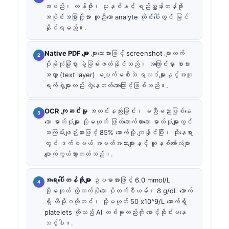
အမည်၊ တန်ဖိုး၊ ယူနစ်နှင့် ရည်ညွှန်းတန်ဖိုး
အပိုင်းအခြားတို့အား တူညီသော analyte လိုင်းပေါ်တွင် မြင်
နိုင်ရမည်။.
Native PDF များ
များသောအားဖြင့် screenshot များထက်
ပိုမိုလုံခြုံစွာ ခွဲခြမ်းဖတ်နိုင်သည်၊ အကြောင်းမှာ စာသား
အလွှာ (text layer) မပျက်မစီးဘဲ ရလဒ်များနှင့်အတူ
ရက်စွဲများလည်း တွဲနေတတ်သောကြောင့်ဖြစ်သည်။.
OCR ကျဆင်းမှု
အလင်းနည်းခြင်း၊ မညီမညာဖြစ်နေ
သော ဓာတ်ပုံများ သို့မဟုတ် ဖြတ်တောက်ထားသော ဓာတ်ပုံများတွင်
အကြမ်းဖျဉ်းအားဖြင့် 85% အောက်သို့ ကျနိုင်ပြီး၊ ထိုနေရာ
တွင် ဒက်စမယ် အမှတ်အသားများနှင့် ယူနစ်ကော်လံများ
ပျောက်ကွယ်သွားတတ်သည်။.
အရေးပေါ်တန်ဖိုးများ
ဥပမာအားဖြင့် 6.0 mmol/L
သို့မဟုတ် ထို့ထက်ပိုသော ပိုတက်စီယမ်၊ 8 g/dL အောက်
ရှိ ဟီမိုဂလိုဘင်၊ သို့မဟုတ် 50 x10^9/L အောက်ရှိ
platelets တို့သည် AI တစ်ခုတည်းကို စောင့်ဆိုင်းမနေ
သင့်ပါ။.