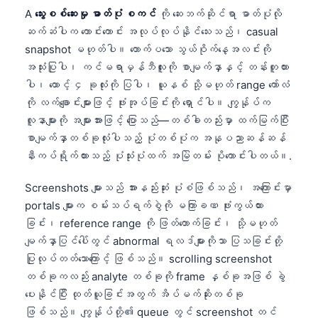
Català
A
သွေးစစ်ဆေးမှု ဓာတ်ပုံ စကင်
ကို ဆေးဘက်ဆိုင်ရာ ဓာတ်ပုံလို
ဆက်ဆံပါက ကောင်းကောင်း အလုပ်လုပ်နိုင်သေးသည်၊ casual
O‘zbekcha
snapshot မဟုတ်ပါ။ တောက်ပသော သွယ်ဝိုက်နေ့အလင်းကို
Українська
အသုံးပြုပါ၊ ကင်မရာမှန်ဘီလူးကို စာမျက်နှာနှင့် တန်းတူထား
አማርኛ
ပါ၊ ထောင့် ၄ ခုလုံးကို ပြပါ၊ ယူနစ် သို့မဟုတ် range ကော်လံ
ကို လက်ချောင်းများဖြင့် ဖုံးအုပ်ခြင်းကို ရှောင်ပါ။ ကျွန်ုပ်က
Kiswahili
လူနာများကို အများအားဖြင့် ပြောသည်—တစ်ခါတည်းမှာ ထက်မြက်ပြီး
ភាសាខ្មែរ
စာမျက်နှာတစ်ခုလုံးပါသည့် ပုံတစ်ပုံက အနုပညာဆန်ဆန်
ไทย
နီးကပ်ရိုက်ထားသည့် ပုံသုံးပုံထက် အမြဲတမ်း ပိုကောင်းပါတယ်။.
Tagalog
Screenshots များသည် အားနည်းဆုံး ပုံစံဖြစ်သည်၊ အကြောင်းမှာ
Tiếng Việt
portals များက စမ်းသပ်ရက်စွဲကို မကြာခဏ ဖုံးကွယ်ထား
Bahasa Melayu
ခြင်း၊ reference range ကို ဖြတ်တောက်ခြင်း၊ သို့မဟုတ်
မျက်နှာပြင်ပေါ်တွင် abnormal ရလဒ်များကိုသာ ပြသခြင်းတို့
മലയാളം
ပြုလုပ်တတ်သောကြောင့် ဖြစ်သည်။ scrolling screenshot
ಕನ್ನಡ
တစ်ခုကလည်း analyte တစ်ခုကို frame နှစ်ခုအဖြစ် ခွဲ
ગુજરાતી
ပေးနိုင်ပြီး ထုတ်ယူခြင်းအတွက် အိပ်မက်ဆိုးတစ်ခု
ဖြစ်သည်။ ကျွန်ုပ်တို့၏ queue တွင် screenshot တင်
தமிழ்