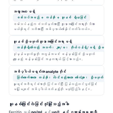
အကွာအဝေး မရှိ
စမ်းသပ်အမည် + တန်ဖိုး + ယူနစ် ရှိနေခြင်း
စမ်းသပ်နည်းက စံသတ်မှတ်ထားပြီး လူနာအကြောင်းအရာကို သိထား
မယ်ဆိုရင် သတိထားပြီး အဓိပ္ပာယ်ဖော်နိုင်တတ်ပါတယ်။.
ယူနစ် သို့မဟုတ် လူနာအကြောင်းအရာ မရှိ
တန်ဖိုးရှိသော်လည်း အသက်၊ ကျား/မ၊ ကိုယ်ဝန်ရှိ/မရှိ သို့မဟုတ
ပုံမှန်မဟုတ်မှုကို အလွန်အမင်း ခန့်မှန်းခြင်း သို့မဟုတ်
လျော့နည်း ခန့်မှန်းခြင်း အန္တရာယ် မြင့်မားသည်။.
အဓိပ္ပါယ်မရှင်းသော analyte လိုင်း
ဖြတ်တောက်ထားသော တန်ဖိုး၊ ပေါင်းစည်းထားသော ကော်လံများ၊ သို့မဟုတ်
မူရင်းအစီရင်ခံစာကို ပြင်ဆင်ပြီး ပြန်လည်တင်သွင်းခြင်း
မပြုမချင်း အဓိပ္ပါယ်ဖတ်နည်းကို မယုံကြည်ပါနှင့်။.
ယူနစ်ပြောင်းလဲခြင်း လုံခြုံသည့်အခါ
Ferritin သည်
ng/ml
နှင့်
µg/L နှင့် ဂဏန်းအရ တူညီ