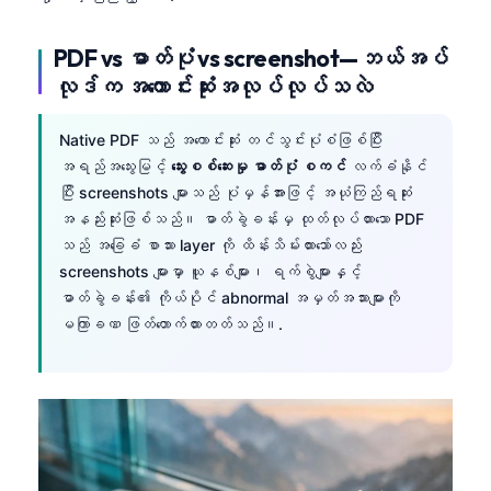
Frysk
PDF vs ဓာတ်ပုံ vs screenshot—ဘယ်အပ်
Esperanto
လုဒ်က အကောင်းဆုံးအလုပ်လုပ်သလဲ
Беларуская мова
Татар теле
Native PDF သည် အကောင်းဆုံး တင်သွင်းပုံစံဖြစ်ပြီး
အရည်အသွေးမြင့်
သွေးစစ်ဆေးမှု ဓာတ်ပုံ စကင်
လက်ခံနိုင်
Кыргызча
ပြီး screenshots များသည် ပုံမှန်အားဖြင့် အယုံကြည်ရဆုံး
ئۇيغۇرچە
အနည်းဆုံးဖြစ်သည်။ ဓာတ်ခွဲခန်းမှ ထုတ်လုပ်ထားသော PDF
Cebuano
သည် အခြေခံ စာသား layer ကို ထိန်းသိမ်းထားသော်လည်း
screenshots များမှာ ယူနစ်များ၊ ရက်စွဲများနှင့်
Basa Jawa
ဓာတ်ခွဲခန်း၏ ကိုယ်ပိုင် abnormal အမှတ်အသားများကို
ພາສາລາວ
မကြာခဏ ဖြတ်တောက်ထားတတ်သည်။.
Монгол
Afrikaans
العربية المغربية
Occitan