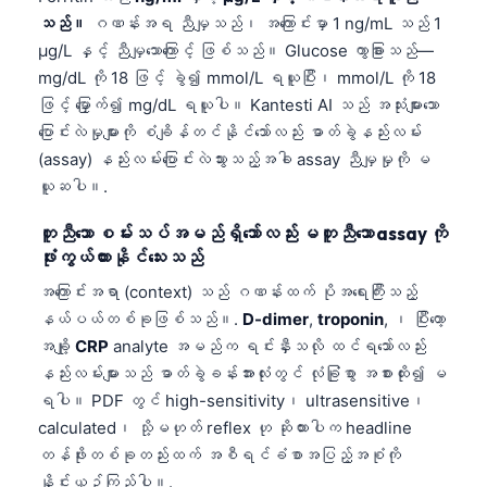
သည်။
ဂဏန်းအရ ညီမျှသည်၊ အကြောင်းမှာ 1 ng/mL သည် 1
µg/L နှင့် ညီမျှသောကြောင့် ဖြစ်သည်။ Glucose ကွာခြားသည်—
mg/dL ကို 18 ဖြင့် ခွဲ၍ mmol/L ရယူပြီး၊ mmol/L ကို 18
ဖြင့် မြှောက်၍ mg/dL ရယူပါ။ Kantesti AI သည် အသုံးများသော
ပြောင်းလဲမှုများကို စံချိန်တင်နိုင်သော်လည်း ဓာတ်ခွဲနည်းလမ်း
(assay) နည်းလမ်းပြောင်းလဲသွားသည့်အခါ assay ညီမျှမှုကို မ
ယူဆပါ။.
တူညီသော စမ်းသပ်အမည်ရှိသော်လည်း မတူညီသော assay ကို
ဖုံးကွယ်ထားနိုင်သေးသည်
အကြောင်းအရာ (context) သည် ဂဏန်းထက် ပိုအရေးကြီးသည့်
နယ်ပယ်တစ်ခုဖြစ်သည်။.
D-dimer
,
troponin
, ၊ ပြီးတော့
အချို့
CRP
analyte အမည်က ရင်းနှီးသလို ထင်ရသော်လည်း
နည်းလမ်းများသည် ဓာတ်ခွဲခန်းအားလုံးတွင် လုံခြုံစွာ အစားထိုး၍ မ
ရပါ။ PDF တွင် high-sensitivity၊ ultrasensitive၊
calculated၊ သို့မဟုတ် reflex ဟု ဆိုထားပါက headline
Norsk bokmål
တန်ဖိုးတစ်ခုတည်းထက် အစီရင်ခံစာအပြည့်အစုံကို
Ślōnskŏ gŏdka
နှိုင်းယှဉ်ကြည့်ပါ။.