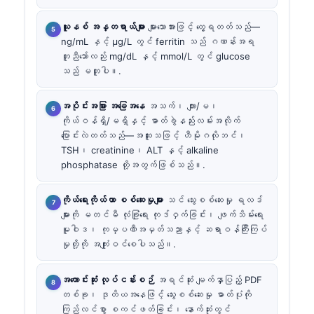
ယူနစ် အန္တရာယ်များ
များသောအားဖြင့် တွေ့ရတတ်သည်—
ng/mL နှင့် µg/L တွင် ferritin သည် ဂဏန်းအရ
တူညီသော်လည်း mg/dL နှင့် mmol/L တွင် glucose
သည် မတူပါ။.
အပိုင်းအခြား အခြေအနေ
အသက်၊ ကျား/မ၊
ကိုယ်ဝန်ရှိ/မရှိနှင့် ဓာတ်ခွဲနည်းလမ်းအလိုက်
ပြောင်းလဲတတ်သည်—အထူးသဖြင့် ဟီမိုဂလိုဘင်၊
TSH၊ creatinine၊ ALT နှင့် alkaline
phosphatase တို့အတွက်ဖြစ်သည်။.
ကိုယ်ရေးကိုယ်တာ စစ်ဆေးမှုများ
သင် သွေးစစ်ဆေးမှု ရလဒ်
များကို မတင်မီ လုံခြုံရေး ကုဒ်ဝှက်ခြင်း၊ ဖျက်သိမ်းရေး
မူဝါဒ၊ ကုမ္ပဏီအမှတ်သညာနှင့် ဆရာဝန်ကြီးကြပ်
မှုတို့ကို အကျုံးဝင်စေပါသည်။.
အကောင်းဆုံး လုပ်ငန်းစဉ်
အရင်ဆုံး မျက်နှာပြည့် PDF
တစ်ခု၊ ဒုတိယအနေဖြင့် သွေးစစ်ဆေးမှု ဓာတ်ပုံကို
ကြည်လင်စွာ စကင်ဖတ်ခြင်း၊ နောက်ဆုံးတွင်