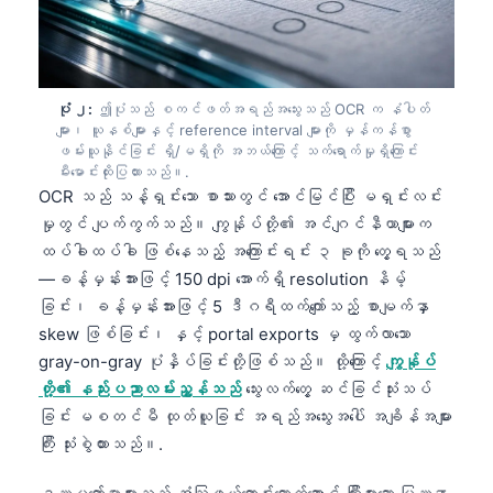
ပုံ ၂:
ဤပုံသည် စကင်ဖတ်အရည်အသွေးသည် OCR က နံပါတ်
များ၊ ယူနစ်များနှင့် reference interval များကို မှန်ကန်စွာ
ဖမ်းယူနိုင်ခြင်း ရှိ/မရှိကို အဘယ်ကြောင့် သက်ရောက်မှုရှိကြောင်း
မီးမောင်းထိုးပြထားသည်။.
OCR သည် သန့်ရှင်းသော စာသားတွင် အောင်မြင်ပြီး မရှင်းလင်း
မှုတွင် ပျက်ကွက်သည်။ ကျွန်ုပ်တို့၏ အင်ဂျင်နီယာများက
ထပ်ခါထပ်ခါ ဖြစ်နေသည့် အကြောင်းရင်း ၃ ခုကို တွေ့ရသည်
—ခန့်မှန်းအားဖြင့် 150 dpi အောက်ရှိ resolution နိမ့်
ခြင်း၊ ခန့်မှန်းအားဖြင့် 5 ဒီဂရီထက်ကျော်သည့် စာမျက်နှာ
skew ဖြစ်ခြင်း၊ နှင့် portal exports မှ ထွက်လာသော
gray-on-gray ပုံနှိပ်ခြင်းတို့ဖြစ်သည်။ ထို့ကြောင့်
ကျွန်ုပ်
တို့၏ နည်းပညာလမ်းညွှန်သည်
သွေးလက်တွေ့ ဆင်ခြင်သုံးသပ်
ခြင်း မစတင်မီ ထုတ်ယူခြင်း အရည်အသွေးအပေါ် အချိန်အများ
ကြီး သုံးစွဲထားသည်။.