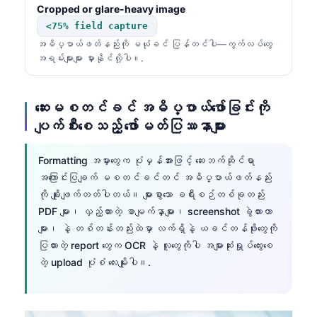
Cropped or glare-heavy image
<75% field capture
အဓိပ္ပာယ်ဖတ်နည်းကို မယုံခင် ပြန်တင်ပါ—ကွက်လပ်တွေ
အရမ်းများများ မှားနိုင်လို့ပါ။.
ဆေးမစတင်ခင် အဓိပ္ပာယ်ဖော်ခြင်းကို
ပျက်စီးစေသည့် ဖော်မတ်ပြဿနာများ
Formatting အမှားတွေက ပုံမှန်အားဖြင့် ဆေးဘက်ဆိုင်ရာ
အကြောင်းပြချက် မစတင်ခင်တင် အဓိပ္ပာယ်ဖတ်နည်း
ကို ချိုးဖျက်တတ်ပါတယ်။ များစွာသော ခရီးစဉ်တစ်ခုတည်း
PDF များ၊ လှည့်ထားတဲ့ စာမျက်နှာများ၊ screenshot ခွဲထားတာ
များ၊ နဲ့ တစ်တန်းတည်းထဲမှာ လက်ရှိနဲ့ ယခင်တန်ဖိုးတွေကို
ပြထားတဲ့ report တွေက OCR နဲ့ လူတွေကိုပါ အများဆုံးရှုပ်ထွေးစေ
တဲ့ upload ပုံစံ လေးမျိုးပါ။.