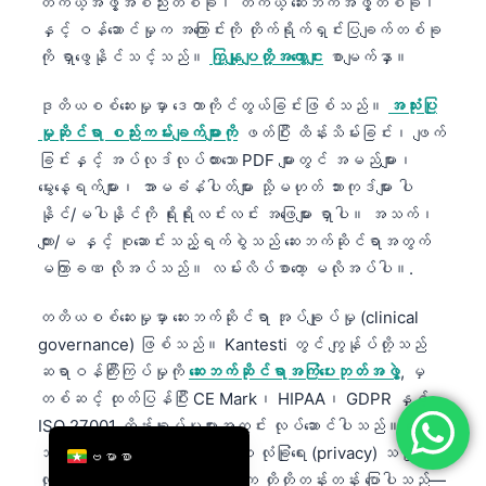
တကယ့်အဖွဲ့အစည်းတစ်ခု၊ တကယ့် ဆေးဘက်အဖွဲ့တစ်ခု၊
简体中文
နှင့် ဝန်ဆောင်မှုက အကြောင်းကို တိုက်ရိုက်ရှင်းပြချက်တစ်ခု
ကို ရှာဖွေနိုင်သင့်သည်။
ကြှနျုပျတို့အကွောငျး
စာမျက်နှာ။
Română
Türkçe
ဒုတိယစစ်ဆေးမှုမှာ ဒေတာကိုင်တွယ်ခြင်းဖြစ်သည်။
အသုံးပြု
မှုဆိုင်ရာ စည်းကမ်းချက်များကို
ဖတ်ပြီး ထိန်းသိမ်းခြင်း၊ ဖျက်
Ελληνικά
ခြင်းနှင့် အပ်လုဒ်လုပ်ထားသော PDF များတွင် အမည်များ၊
Português
မွေးနေ့ရက်များ၊ အာမခံနံပါတ်များ သို့မဟုတ် ဘားကုဒ်များ ပါ
Español
နိုင်/မပါနိုင်ကို ရိုးရိုးလင်းလင်း အဖြေများ ရှာပါ။ အသက်၊
ကျား/မ နှင့် စုဆောင်းသည့်ရက်စွဲသည် ဆေးဘက်ဆိုင်ရာအတွက်
Italiano
မကြာခဏ လိုအပ်သည်။ လမ်းလိပ်စာတော့ မလိုအပ်ပါ။.
עִבְרִית
Français
တတိယစစ်ဆေးမှုမှာ ဆေးဘက်ဆိုင်ရာ အုပ်ချုပ်မှု (clinical
governance) ဖြစ်သည်။ Kantesti တွင် ကျွန်ုပ်တို့သည်
العربية
ဆရာဝန်ကြီးကြပ်မှုကို
ဆေးဘက်ဆိုင်ရာအကြံပေးဘုတ်အဖွဲ့
, မှ
Deutsch
တစ်ဆင့် ထုတ်ပြန်ပြီး CE Mark၊ HIPAA၊ GDPR နှင့်
English
ISO 27001 ထိန်းချုပ်မှုများအတွင်း လုပ်ဆောင်ပါသည်။ ဆေး
ဘက်ဆိုင်ရာ ထိန်းချုပ်မှုမရှိဘဲ လုံခြုံရေး (privacy) သည် မ
ဗမာစာ
လုံလောက်ပါ။ လူနာများကို ကျွန်ုပ်က တိုတိုတန်းတန်း ပြောပါသည်—