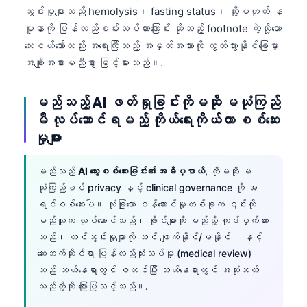
သွင်းမှုများသည် hemolysis၊ fasting status၊ သို့မဟုတ် န
తెలుగు
မူနာကို ပြန်လည်စမ်းသပ်ထားကြောင်း ဆိုသည့် footnote ကဲ့သို့သော
मराठी
သေးငယ်သော်လည်း အရေးကြီးသည့် အမှတ်အသားကို လွတ်သွားနိုင်ခြေမှာ
အချိုးအစားမညီစွာ မြင့်မားသည်။.
اردو
বাংলা
မည်သည့် AI ဖတ်ရှုခြင်းကိုမဆို မယုံကြည်
Shqip
မီ လုပ်ဆောင်ရမည့် ကိုယ်ရေးကိုယ်တာ စစ်ဆေး
Magyar
မှုများ
Slovenščina
မည်သည့်
AI သွေးစစ်ဆေးခြင်း၏အဓိပ္ပာယ်
, ကိုမဆို မ
한국어
ယုံကြည်ခင် privacy နှင့် clinical governance ကို အ
Polski
ရင်စစ်ဆေးပါ။ လုံခြုံသော ဝန်ဆောင်မှုတစ်ခုက ၎င်းကို
မည်သူက လုပ်ဆောင်သည်၊ ဖိုင်များကို မည်သို့ ကုဒ်ဝှက်ထား
Lietuvių kalba
သည်၊ တင်သွင်းမှုများကို သင် ဖျက်နိုင်/မနိုင်၊ နှင့်
Русский
ဆေးဘက်ဆိုင်ရာ ပြန်လည်သုံးသပ်မှု (medical review)
ქართული
သည် ဘယ်နေရာတွင် စတင်ပြီး ဘယ်နေရာတွင် အဆုံးသတ်
သည်တို့ကို ပြောပြသင့်သည်။.
Čeština