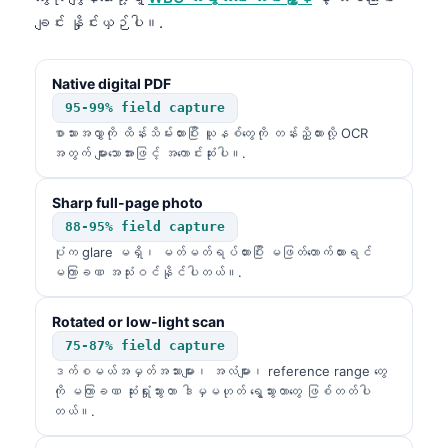
ချင်း နှိုင်းယှဉ်ပါ။.
Native digital PDF
95-99% field capture
စာသားအလွှာကို ထိန်းသိမ်းထားပြီး ယူနစ်တွေကို တန်းညှိထားလို့ OCR
အတွက် များသောအားဖြင့် အကောင်းဆုံးပါ။.
Sharp full-page photo
88-95% field capture
ပုံက glare မရှိ၊ မတ်မတ်ရပ်ထားပြီး မဖြတ်တောက်ထားရင်
မကြာခဏ အသုံးဝင်နိုင်ပါတယ်။.
Rotated or low-light scan
75-87% field capture
ဒက်စမယ်အမှတ်အသားများ၊ အလံများ၊ reference range တွေ
ကို မကြာခဏ ဆုံးရှုံးသွားတာ ဒါမှမဟုတ် ရွေ့သွားတာတွေ ဖြစ်တတ်ပါ
တယ်။.