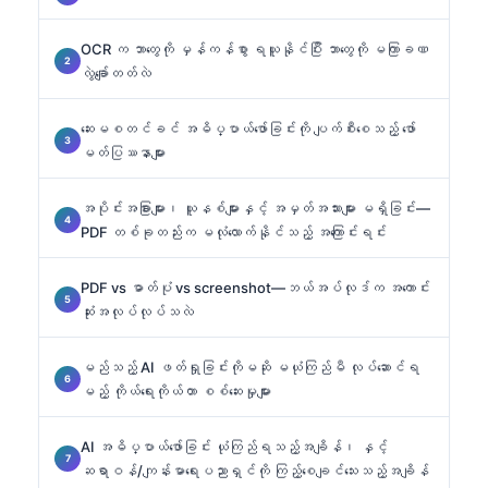
OCR က ဘာတွေကို မှန်ကန်စွာ ရယူနိုင်ပြီး ဘာတွေကို မကြာခဏ
လွဲချော်တတ်လဲ
ဆေးမစတင်ခင် အဓိပ္ပာယ်ဖော်ခြင်းကို ပျက်စီးစေသည့် ဖော်
မတ်ပြဿနာများ
အပိုင်းအခြားများ၊ ယူနစ်များနှင့် အမှတ်အသားများ မရှိခြင်း—
PDF တစ်ခုတည်းက မလုံလောက်နိုင်သည့် အကြောင်းရင်း
PDF vs ဓာတ်ပုံ vs screenshot—ဘယ်အပ်လုဒ်က အကောင်း
ဆုံးအလုပ်လုပ်သလဲ
မည်သည့် AI ဖတ်ရှုခြင်းကိုမဆို မယုံကြည်မီ လုပ်ဆောင်ရ
မည့် ကိုယ်ရေးကိုယ်တာ စစ်ဆေးမှုများ
AI အဓိပ္ပာယ်ဖော်ခြင်း ယုံကြည်ရသည့်အချိန်၊ နှင့်
ဆရာဝန်/ကျန်းမာရေးပညာရှင်ကို ကြည့်စေချင်သေးသည့်အချိန်