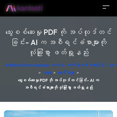
သွေးစစ်ဆေးမှု PDF ကို အပ်လုဒ်တင်
ခြင်း- AI က အစီရင်ခံစာများကို
လုံခြုံစွာ ဖတ်ရှုနည်း
AI Blood Test Analyzer အခမဲ့ - ဓာတ်ခွဲခန်းစကားပြန်၊ ဂျ
>
ဘလော့
>
ဆောင်းပါးများ
>
သွေးစစ်ဆေးမှု PDF ကို အပ်လုဒ်တင်ခြင်း- AI က
အစီရင်ခံစာများကို လုံခြုံစွာ ဖတ်ရှုနည်း