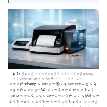
日本語
Eesti
Azərbaycan dili
Bosanski
Svenska
Српски језик
Íslenska
Հայերեն
Bahasa Indonesia
हिन्दी
ပုံ ၆:
ဤပုံသည် တင်သွင်းမလုပ်မီ စစ်ဆေးသင့်သည့် privacy
နှင့် governance မေးခွန်းများကို မီးမောင်းထိုးပြထားသည်။.
Nederlands
ပထမဆုံး privacy စစ်ဆေးမှုက ငြီးငွေ့ဖွယ်ကောင်းသော်လည်း မရှိ
Dansk
မဖြစ်လိုအပ်သည်—30 စက္ကန့်အတွင်း ကုမ္ပဏီနှင့်
tool နောက်ကွယ်ရှိ ဆရာဝန်/ဆေးဘက်အဖွဲ့ကို သင် ခွဲခြားဖော်ထုတ်
Български
နိုင်ပါသလား။ မနိုင်ပါက မတင်သွင်းပါနှင့်။ သင်သည်
فارسی