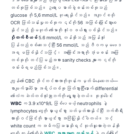
ဒဿမကော်မာများသည် အံ့သြဖွယ်ကောင်းလောက်အောင် ကြီးမားသော ပြဿနာ
တစ်ခုဖြစ်သည်။ ဥရောပ ဓာတ်ခွဲခန်းတစ်ခုသည်
glucose ကို 5,6 mmol/L ဟု ရေးနိုင်သည်။ အလျင်စလို
OCR ဖြတ်သန်းမှုတစ်ခုက ၎င်းကို 56 အဖြစ် ပြောင်းသွားစေ
နိုင်သည် သို့မဟုတ် ကော်မာကို လုံးဝ ဖယ်ရှားပစ်နိုင်သည်။
ပိုတက်စီယမ်
5.6 mmol/L တန်ဖိုးသည် အမြန်ဆုံး
ပြန်လည်စစ်ဆေးသင့်ပြီး 56 mmol/L သည် ဇီဝကမ္မဗေဒ
အရ မဖြစ်နိုင်သဖြင့်၊ အကြောင်းအရာကို အံ့မခန်း အဖြေ
တစ်ခုလို တင်ပြမည့်အစား sanity checks များက ၎င်းကို
ဖမ်းမိရမည်ဖြစ်သည်။.
ကျွန်တော် CBC ဖိုင်တင်ထားတာကိုတုန်းက မှတ်မိနေသေးတယ်—
စာမျက်နှာပေါ်မှာ အရိပ်တစ်ခု ဖြတ်သွားပြီးနောက် differential
ကော်လံက ဆဲလ်တစ်လုံးညာဘက်ကို ရွေ့သွားခဲ့တယ်။ စုစုပေါင်း
WBC
က 3.9 x10^9/L ဖြစ်ပေမယ့် neutrophils နဲ့
lymphocytes တွေကို မှားယွင်းစွာ သတ်မှတ်ထားနိုင်ပြီး ဘက်တီးရီး
ယားပိုးဝင်ခြင်းကို မှားယွင်းစွာ အကြံပြုနိုင်ပါတယ်။ သင့်
white count က အဓိကပြဿနာဆိုရင် ထုတ်ယူထားတဲ့တန်ဖိုး
တွေကို ကျွန်တော်တို့ရဲ့
WBC အကွာအဝေး လမ်းညွှန်
နဲ့ တစ်ကြောင်း