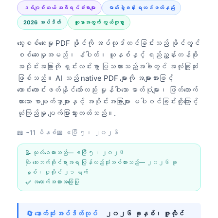
ဒစ်ဂျစ်တယ် အစီရင်ခံစာများ
ဓာတ်ခွဲခန်း ရလဒ်ဖတ်နည်း
2026 အပ်ဒိတ်
လူနာအတွက် လွယ်ကူစွာ
သွေးစစ်ဆေးမှု PDF ဖိုင်ကို အပ်လုဒ်တင်ခြင်းသည် ဖိုင်တွင်
စစ်ဆေးမှုအမည်၊ နံပါတ်၊ ယူနစ်နှင့် ရည်ညွှန်းတန်ဖိုး
အပိုင်းအခြားကို ရှင်းလင်းစွာ ပြသထားသည့်အခါတွင် အလုံခြုံဆုံး
ဖြစ်သည်။ AI သည် native PDF များကို အများအားဖြင့်
ကောင်းကောင်းဖတ်နိုင်သော်လည်း မှုန်ဝါးသော ဓာတ်ပုံများ၊ ဖြတ်တောက်
ထားသော စာမျက်နှာများနှင့် အပိုင်းအခြားများ မပါဝင်ခြင်းတို့ကြောင့်
ယုံကြည်မှု ပျက်ပြားသွားတတ်သည်။.
📖 ~11 မိနစ်
📅
ဧပြီ ၅၊ ၂၀၂၆
📝 ထုတ်ဝေထားသည်—
ဧပြီ ၅၊ ၂၀၂၆
🩺 ဆေးဘက်ဆိုင်ရာအရ ပြန်လည်သုံးသပ်ထားသည်—
၂၀၂၆ ခု
နှစ်၊ ဇူလိုင် ၂၁ ရက်
✅ အထောက်အထားအခြေပြု
🔄 နောက်ဆုံး အပ်ဒိတ်လုပ်
၂၀၂၆ ခုနှစ်၊ ဇူလိုင်