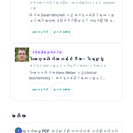
စောင့်ကြည့်ကြီးကြပ်ပေးသည်။ ဒေါက်တာ ကလိန်းသည် ဇီဝ
အဓိကဆေးဘက်ဆိုင်ရာအကြံပေး - ဆေးခန်းရောဂါဗေဒနှင့် အထွေထွေဆေး
အမှတ်အသား (biomarker) အဓိပ္ပာယ်ဖော်ခြင်းနှင့်
ပညာ
ဓာတ်ခွဲခန်းဆိုင်ရာ ရောဂါရှာဖွေခြင်း (laboratory
ဒေါက်တာ Sarah Mitchell သည် ဓာတ်ခွဲခန်းဆိုင်ရာ ဆေးပညာ
diagnostics) တို့နှင့်ပတ်သက်၍ ဓာတ်ခွဲခန်းဆိုင်ရာ ဆေး
နှင့် ရောဂါရှာဖွေရေး ခွဲခြမ်းစိတ်ဖြာမှုတွင် အတွေ့အကြုံ 18 နှစ်
ပညာဆိုင်ရာ ခေါင်းစဉ်များအပေါ်တွင် အကြိမ်ကြိမ် ထုတ်ဝေခဲ့
ကျော်ရှိသော ဘုတ်အဖွဲ့မှ အသိအမှတ်ပြု ကလင်နစ် ပက်သော်လော်
သည်။.
ဂျစ် (clinical pathologist) ဖြစ်သည်။ သူမသည် clinical
သုတေသနဂိတ်
ဂူဂယ် စကော်လာ
chemistry တွင် အထူးပြု အသိအမှတ်ပြုလက်မှတ်များကို ကိုင်
ဆောင်ထားပြီး လက်တွေ့ဆေးဘက်ဆိုင်ရာတွင် biomarker panel များ
နှင့် ဓာတ်ခွဲခန်းခွဲခြမ်းစိတ်ဖြာမှုများအကြောင်းကို အများအပြား
ထုတ်ဝေထားသည်။.
ပံ့ပိုးကူညီသူ ကျွမ်းကျင်သူ
ပါမောက္ခ ဒေါက်တာ ဟန်းစ် ဝီဘာ၊ ပါရဂူဘွဲ့
ဓာတ်ခွဲခန်းဆေးပညာနှင့် လက်တွေ့ဇီဝဓာတုဗေဒ ပါမောက္ခ
ပါမောက္ခ ဒေါက်တာ Hans Weber သည် clinical
biochemistry၊ ဓာတ်ခွဲခန်းဆိုင်ရာ ဆေးပညာနှင့်
biomarker သုတေသနတွင် အတွေ့အကြုံ 30+ နှစ်ရှိသည်။
German Society for Clinical Chemistry ၏ ယခင်
သုတေသနဂိတ်
ဂူဂယ် စကော်လာ
ဥက္ကဋ္ဌဟောင်းဖြစ်ပြီး ရောဂါရှာဖွေရေး panel ခွဲခြမ်းစိတ်ဖြာ
မှု၊ biomarker စံချိန်ညှိမှု (standardization) နှင့် AI
အကူအညီဖြင့် ဓာတ်ခွဲခန်းဆိုင်ရာ ဆေးပညာတို့တွင် အထူးပြု
သည်။.
မာတိကာ
သွေးစစ်ဆေးမှု PDF အပ်လုဒ်ကို တကယ်တမ်း ဘယ်လိုဖတ်သလဲ