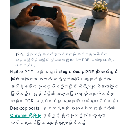
Gàidhlig
Euskara
Македонски јазик
Latviešu valoda
Galego
অসমীয়া
ပုံ ၅:
ဤပုံသည် စာမျက်နှာတစ်ခုလုံးကို ဓာတ်ပုံရိုက်ခြင်းက
සිංහල
အလုပ်ဖြစ်နိုင်ကြောင်း ပြသသော်လည်း native PDF ထက်တော့ နောက်ကျ
နေသေးသည်။.
سنڌي
Native PDF သည် အရှင်းဆုံး
သွေးစစ်ဆေးမှု PDF ကို တင်သွင်း
پښتو
ခြင်း
အကြောင်းမှာ စာသားကို ထည့်သွင်းထားပြီး၊ ရွေးချယ်နိုင်ကာ၊
ဓာတ်ခွဲခန်းက ထုတ်လုပ်သည့်အတိုင်း တိတိကျကျ စီထားသောကြောင့်
ဖြစ်သည်။ ကျွန်ုပ်တို့၏ အတွေ့အကြုံအရ ထိုအချက်တစ်ခု
Slovenčina
တည်းက OCR မရှင်းလင်းမှု အများစုကို ဖယ်ရှားပေးနိုင်သည်။
Hrvatski
Desktop portal မှ ရလဒ်များကို ဆွဲယူနေပါက ကျွန်ုပ်တို့၏
Chrome တိုးချဲ့မှု
ဖုန်းဖြင့် ရိုက်ကူးသည့်အခါ တွေ့ရသော
Suomi
ကင်မရာထောင့်ပြဿနာများကို လျော့ချနိုင်သည်။.
Қазақ тілі