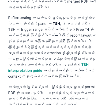
ပေမယ့် ခရီးစဉ်နှစ်ခုကနေ ပေါင်းထားတဲ့ merged PDF ကတော့
အန္တရာယ်ရှိနေတုန်းပါပဲ။.
Reflex testing က နောက်ထပ် ရှုပ်ထွေးမှုတစ်ခု ထပ်ဖြစ်စေ
ပါတယ်။ သိုင်းရွိုက် panel က
TSH
, နဲ့ စတင်နိုင်ပြီး၊
TSH က trigger range အပြင်ဘက်ရောက်မှသာ Free T4 ကို
ထပ်ထည့်တာမျိုး ဖြစ်နိုင်ပါတယ်—ဒါကြောင့် report layout က
ပုံမှန်မဟုတ်ဘဲ အခြေအနေပေါ်မူတည်ပြီး ဖြစ်လာတာပါ။ ဒါ
ကြောင့် မျက်စိနဲ့ကြည့်ရင် သပ်သပ်ရပ်ရပ်လိုထင်ရတဲ့
စာမျက်နှာတစ်ခုကတောင် extraction ကို ချိုးဖျက်နိုင်ပါတယ်
—အထူးသဖြင့် ကော်လံတစ်ခုမှာ မှတ်ချက်တွေရှိပြီး နောက်တစ်ခု
မှာ ဂဏန်းဒေတာတွေရှိတဲ့အခါမျိုးမှာပါ။ ကျွန်တော်တို့ရဲ့
TSH
interpretation guide
က ဟော်မုန်းတစ်မျိုးက ဘယ်လောက်အထိ
context ကို ဖုံးကွယ်နိုင်တယ်ဆိုတာ ပြထားပါတယ်။.
လက်တွေ့ကျတဲ့ ပြင်ဆင်ချက်—ဖြစ်နိုင်သမျှ မူရင်း portal
PDF ကို export လုပ်ပါ၊ မလုပ်နိုင်ရင် စာမျက်နှာတစ်
ခုချင်းစီကို ပြားပြားလေး၊ မတ်မတ်ရပ်ပြီး မဖြတ်တောက်ဘဲ
ဓာတ်ပုံရိုက်ပါ။ အလင်းအမှောင်ကို အလိုအလျောက်