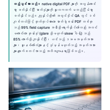
ထည့်သွင်းထားသည်။
native digital PDF များကို အလွန်ကောင်း
စွာ ဖတ်နိုင်ပြီး ဓာတ်ပုံများကို မူလကထက် မတည်ငြိမ်စွာ
ဖတ်နိုင်သည်။ ကျွန်ုပ်တို့၏ အတွင်းပိုင်း QA တွင် ဒစ်
ဂျစ်တယ်ဖြင့် ထုတ်လုပ်ထားသော ဓာတ်ခွဲခန်း PDF တစ်ခု
သည် 99% field capture အနီးသို့ ရောက်နိုင်သော်လည်း အလင်း
မကောင်းသော ဖုန်းပုံ (glare သို့မဟုတ် skew ပါရှိ) သည်
85% အောက်သို့ ကျနိုင်ပြီး၊ ယင်းသည် ဒဿမအမှတ်အသား
များ၊ ယူနစ်ကော်လံများနှင့် ပုံမှန်မဟုတ်သည့် အမှတ်အသား
များ ပျောက်စတင်လာသည့် အတိအကျနေရာဖြစ်သည်။.