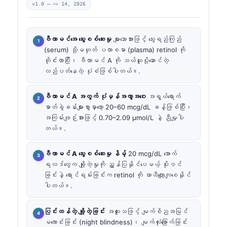
v1.0 —
မေ 14, 2026
ဗီတာမင်အေ သွေးစစ်ဆေးမှု
များသောအားဖြင့် သွေးရည်ကြည်
(serum) သို့မဟုတ် ပလာစမာ (plasma) retinol ကို
တိုင်းတာပြီး၊ ဗီတာမင် A ကို သယ်ယူပို့ဆောင်တဲ့
လည်ပတ်နေတဲ့ ပုံစံဖြစ်ပါတယ်။.
ဗီတာမင် A အတွက် ပုံမှန်အကွာအဝေး
အရွယ်ရောက်
ဓာတ်ခွဲခန်းများစွာမှာတော့ 20–60 mcg/dL ခန့်ဖြစ်ပြီး၊
အကြမ်းဖျဉ်းအားဖြင့် 0.70–2.09 µmol/L နဲ့ ညီမျှပါ
တယ်။.
ဗီတာမင် A သွေးစစ်ဆေးမှု နိမ့်
20 mcg/dL အောက်
ရလဒ်တွေက ချို့တဲ့မှုကို ညွှန်ပြနိုင်ပေမယ့် ပိုးဝင်
ခြင်းနဲ့ ရောင်ရမ်းခြင်းက retinol ကို ယာယီလျော့ကျစေနိုင်
ပါတယ်။.
ပြင်းထန်တဲ့ ချို့တဲ့ခြင်း
အထူးသဖြင့် မျက်စိညအမြင်
မကောင်းခြင်း (night blindness)၊ မျက်လုံးခြောက်ခြင်း