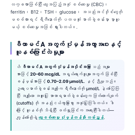
လက္ခဏာဖြစ်ပြီး သွေးအပြည့်အစုံ စစ်ဆေးမှု (CBC)၊
ferritin၊ B12၊ TSH၊ glucose၊ အသည်းအင်ဇိုင်းတွေကို
မစစ်ထားရင် ရီတီနောလ်ကို ပထမဆုံး ဓာတ်ခွဲခန်းမှာ မှာယူ
မယ့် စစ်ဆေးမှုအဖြစ် ရှားပါတယ်။.
ဗီတာမင် A အတွက် ပုံမှန်အကွာအဝေးနှင့်
ယူနစ်ပြောင်းလဲမှုများ
ဟိ
ဗီတာမင် A အတွက် ပုံမှန်အပိုင်းအခြား
သည် အများ
အားဖြင့်
20–60 mcg/dL
အရွယ်ရောက်သူများအတွက် ဖြစ်ပြီး
ခန့်မှန်းအားဖြင့်
0.70–2.09 µmol/L
. နှင့် ညီမျှသည်။
ဥရောပဓာတ်ခွဲခန်းအချို့က ရီတီနောလ်ကို µmol/L နဲ့ ဖော်ပြကြ
ပြီး အချို့သော အထူးပြု အာဟာရဓာတ်ခွဲခန်းတွေက ဖြတ်တောက်ချက်
(cutoffs) ကို အနည်းငယ်ကွာခြားစွာ အသုံးပြုကြပါတယ်။ ဒါ
ကြောင့် ယူနစ်ကို သိရှိပြီး ဖတ်ရှုခြင်းက အရေးကြီးပါတယ်—
ကျွန်တော်တို့ရဲ့
သွေးစစ်ဆေးမှု ပုံမှန်တန်ဖိုး လမ်းညွှန်
.