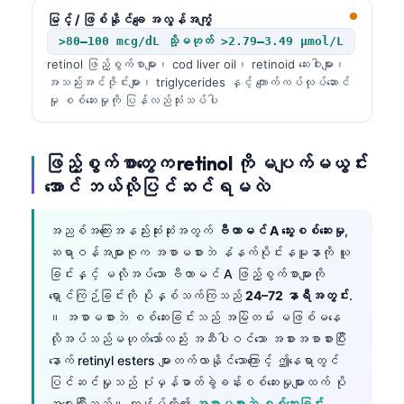
မြင့် / ဖြစ်နိုင်ချေ အလွန်အကျွံ
>80–100 mcg/dL သို့မဟုတ် >2.79–3.49 µmol/L
retinol ဖြည့်စွက်စာများ၊ cod liver oil၊ retinoid ဆေးဝါးများ၊
အသည်းအင်ဇိုင်းများ၊ triglycerides နှင့် ကျောက်ကပ်လုပ်ဆောင်
မှု စစ်ဆေးမှုကို ပြန်လည်သုံးသပ်ပါ
ဖြည့်စွက်စာတွေက retinol ကို မပျက်မယွင်း
အောင် ဘယ်လိုပြင်ဆင်ရမလဲ
အညစ်အကြေးအနည်းဆုံးဆုံးအတွက်
ဗီတာမင် A သွေးစစ်ဆေးမှု
,
ဆရာဝန်အများစုက အစာမစားဘဲ နံနက်ပိုင်းနမူနာကို ယူ
ခြင်းနှင့် မလိုအပ်သော ဗီတာမင် A ဖြည့်စွက်စာများကို
ရှောင်ကြဉ်ခြင်းကို ပိုနှစ်သက်ကြသည်
24–72 နာရီအတွင်း
.
။ အစာမစားဘဲ စစ်ဆေးခြင်းသည် အမြဲတမ်း မဖြစ်မနေ
လိုအပ်သည်မဟုတ်သော်လည်း အဆီပါဝင်သော အစားအစာစားပြီး
နောက် retinyl esters များတက်လာနိုင်သောကြောင့် ဤနေရာတွင်
ပြင်ဆင်မှုသည် ပုံမှန်ဓာတ်ခွဲခန်းစစ်ဆေးမှုများထက် ပို
အရေးကြီးသည်။ ကျွန်ုပ်တို့၏
အစာမစားဘဲ စစ်ဆေးခြင်း