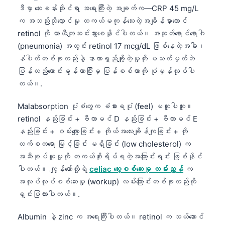
ဒီမှာ ဆေးခန်းဆိုင်ရာ အရေးကြီးတဲ့ အချက်က—CRP 45 mg/L
က အသည်းသိုလှောင်မှု တကယ်မကုန်သေးတဲ့အချိန်မှာတောင်
retinol ကို ယာယီကျဆင်းသွားစေနိုင်ပါတယ်။ အဆုတ်ရောင်ရောဂါ
(pneumonia) အတွင်း retinol 17 mcg/dL ဖြစ်နေတဲ့အခါ၊
နံပါတ်တစ်ခုတည်းနဲ့ နာတာရှည်ချို့တဲ့မှုကို မသတ်မှတ်ဘဲ
ပြန်လည်ကောင်းမွန်လာပြီးမှ ပြန်စစ်တာကို ပုံမှန်လုပ်ပါ
တယ်။.
Malabsorption ပုံစံတွေက ခံစားရပုံ (feel) မတူပါဘူး။
retinol နည်းခြင်း + ဗီတာမင် D နည်းခြင်း + ဗီတာမင် E
နည်းခြင်း + ဝမ်းလျော့ခြင်း + ကိုယ်အလေးချိန်ကျခြင်း + ကို
လက်စတရော မြင့်ခြင်း မရှိခြင်း (low cholesterol) က
အဆီစုပ်ယူမှုကို တကယ်စိုးရိမ်ရတဲ့အကြောင်းရင်း ဖြစ်နိုင်
ပါတယ်။ ကျွန်တော်တို့ရဲ့
celiac သွေးစစ်ဆေးမှု လမ်းညွှန်
က
အလုပ်လုပ်စစ်ဆေးမှု (workup) လမ်းကြောင်းတစ်ခုတည်းကို
ရှင်းပြထားပါတယ်။.
Albumin နဲ့ zinc က အရေးကြီးပါတယ်။ retinol က သယ်ဆောင်