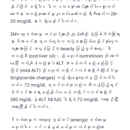
နိုင်ခြင်း မရှိပါ။ ဒါက ပထမဆုံး ထောင်ချောက်ပါ—လူတစ်
ယောက်မှာ အသည်းစုဆောင်းမှု ကျဆင်းနေသော်လည်း ရီတီနောလ်က 28–
35 mcg/dL မှာပဲ ရှိနေနိုင်ပါတယ်။.
2M+ သွေးစစ်ဆေးမှု အပ်လုဒ်များကို ကျွန်တော်တို့ ခွဲခြမ်းစိတ်ဖြာရာ
မှာ ဗီတာမင် A ရလဒ်တွေထဲက အလွဲအမှားဖြစ်စေနိုင်ဆုံးတွေက
အများအားဖြင့် အလွန်မြင့်တဲ့ beauty ဖြည့်စွက်စာတွေ၊ ငါး
အသည်းဆီ (cod liver oil)၊ သို့မဟုတ် isotretinoin ကို သောက်
နေပြီး တစ်ချိန်တည်းမှာပဲ ALT သာမန်ထက်နည်းနည်းမြင့်
ခြင်း (mild ALT) သို့မဟုတ် ထရိုင်ဂလစ်ဆာရိုက် ပြောင်းလဲမှု
(triglyceride changes) လည်း ရှိနေသူတွေထံမှ ဖြစ်တတ်ပါ
တယ်။ 72 mcg/dL ရလဒ်တစ်ခုတည်းက သီးသန့်ကြည့်ရင်
စိတ်ဝင်စားစရာနည်းနိုင်ပေမယ့် ထရိုင်ဂလစ်ဆာရိုက်
260 mg/dL နဲ့ ALT 58 IU/L ပါရှိတဲ့ 72 mcg/dL ကတော့ ပိုပြီး
အရေးကြီးနိုင်ပါတယ်။.
ဒီစစ်ဆေးမှုက အထွေထွေ စွမ်းအင် (energy) စစ်ဆေးမှု
မဟုတ်ပါ။ ပင်ပန်းနွမ်းနယ်မှုက တစ်ခုတည်းသော