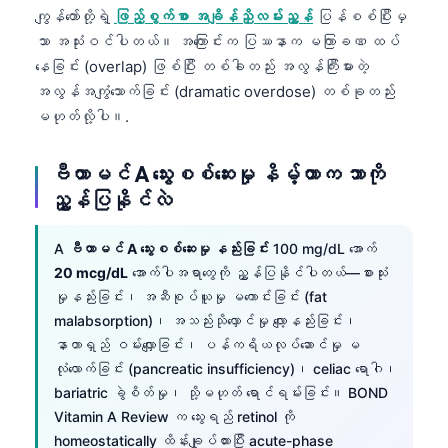
ကျွန်တော်တို့ရဲ့
ဖြည့်စွက်စာ အချိန်ညှိလမ်းညွှန်
ပြန်စစ်ပြီးမှ
သာ အသုံးဝင်ပါတယ်။ အကြောင်းက ပြဿနာက မကြာခဏ ထပ်
နေခြင်း (overlap) ဖြစ်ပြီး တစ်ခါတည်း အလွန်ကြီးမားတဲ့
အလွန်အကျွံသောက်ခြင်း (dramatic overdose) တစ်ခုတည်း
မဟုတ်လို့ပါ။.
ဗီတာမင် A သွေးစစ်ဆေးမှု နိမ့်တာက ဘာကို
ညွှန်ပြနိုင်လဲ
A
ဗီတာမင် A သွေးစစ်ဆေးမှု နည်းခြင်း
100 mg/dL အောက်
20 mcg/dL
အောက်ပါအရာတွေကို ညွှန်ပြနိုင်ပါတယ်—စားသုံး
မှုနည်းခြင်း၊ အဆီစုပ်ယူမှု မကောင်းခြင်း (fat
malabsorption)၊ အသည်းသိုလှောင်မှု လျော့နည်းခြင်း၊
နာတာရှည် ဝမ်းလျှောခြင်း၊ ပန်ကရိယလုပ်ဆောင်မှု မ
လုံလောက်ခြင်း (pancreatic insufficiency)၊ celiac ရောဂါ၊
bariatric ခွဲစိတ်မှု၊ သို့မဟုတ် ရောင်ရမ်းခြင်း။ BOND
Vitamin A Review က သွေးရည် retinol ကို
homeostatically ထိန်းချုပ်ထားပြီး acute-phase