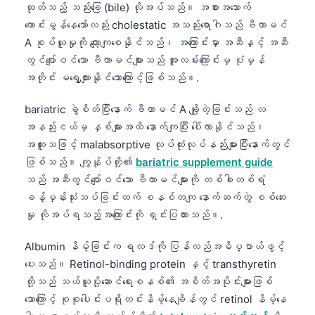
ထုတ်သည့် သည်းခြေ (bile) လိုအပ်သည်။ အစားအသောက်
Català
ကောင်းမွန်နေသော်လည်း cholestatic အသည်းရောဂါသည် ဗီတာမင်
O‘zbekcha
A စုပ်ယူမှုကို လျော့ကျစေနိုင်သည်၊ အကြောင်းမှာ အဆီနှင့် အဆီ
Українська
တွင်ပျော်ဝင်သော ဗီတာမင်များသည် အူလမ်းကြောင်းမှ ပုံမှန်
အတိုင်း မရွေ့လျားနိုင်သောကြောင့်ဖြစ်သည်။.
አማርኛ
Kiswahili
bariatric ခွဲစိတ်ပြီးနောက် ဗီတာမင် A ချို့တဲ့ခြင်းသည် လ
အနည်းငယ်မှ နှစ်များအထိ နောက်ကျပြီး ပေါ်လာနိုင်သည်၊
ភាសាខ្មែរ
အထူးသဖြင့် malabsorptive လုပ်ထုံးလုပ်နည်းများပြီးနောက်တွင်
ไทย
ဖြစ်သည်။ ကျွန်ုပ်တို့၏
bariatric supplement guide
Tagalog
သည် အဆီတွင်ပျော်ဝင်သော ဗီတာမင်များကို တစ်ခါတစ်ရံ
Tiếng Việt
ခန့်မှန်းသုံးသပ်ခြင်းထက် စနစ်တကျ နောက်ဆက်တွဲ စစ်ဆေး
မှု လိုအပ်ရသည့်အကြောင်းကို ရှင်းပြထားသည်။.
Bahasa Melayu
മലയാളം
Albumin နိမ့်ခြင်းက ရလဒ်ကို ပြန်လည်အဓိပ္ပာယ်ဖွင့်
ပေးသည်။ Retinol-binding protein နှင့် transthyretin
ಕನ್ನಡ
တို့သည် သယ်ယူပို့ဆောင်ရေးစနစ်၏ အစိတ်အပိုင်းများဖြစ်
ગુજરાતી
သောကြောင့် စုစုပေါင်းပရိုတင်းနိမ့်နေချိန်တွင် retinol နိမ့်နေ
தமிழ்