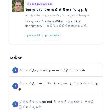
ထုတ်ဝေထားသည်။.
ပံ့ပိုးကူညီသူ ကျွမ်းကျင်သူ
ပါမောက္ခ ဒေါက်တာ ဟန်းစ် ဝီဘာ၊ ပါရဂူဘွဲ့
ဓာတ်ခွဲခန်းဆေးပညာနှင့် လက်တွေ့ဇီဝဓာတုဗေဒ ပါမောက္ခ
ပါမောက္ခ ဒေါက်တာ Hans Weber သည် clinical
biochemistry၊ ဓာတ်ခွဲခန်းဆိုင်ရာ ဆေးပညာနှင့်
biomarker သုတေသနတွင် အတွေ့အကြုံ 30+ နှစ်ရှိသည်။
German Society for Clinical Chemistry ၏ ယခင်
သုတေသနဂိတ်
ဂူဂယ် စကော်လာ
ဥက္ကဋ္ဌဟောင်းဖြစ်ပြီး ရောဂါရှာဖွေရေး panel ခွဲခြမ်းစိတ်ဖြာ
မှု၊ biomarker စံချိန်ညှိမှု (standardization) နှင့် AI
အကူအညီဖြင့် ဓာတ်ခွဲခန်းဆိုင်ရာ ဆေးပညာတို့တွင် အထူးပြု
သည်။.
မာတိကာ
ဗီတာမင် A သွေးစစ်ဆေးမှုက တကယ်တိုင်းတာတာဘာလဲ
ဗီတာမင် A အတွက် ပုံမှန်အကွာအဝေးနှင့် ယူနစ်ပြောင်းလဲမှု
များ
ဖြည့်စွက်စာတွေက retinol ကို မပျက်မယွင်းအောင် ဘယ်လို
ပြင်ဆင်ရမလဲ