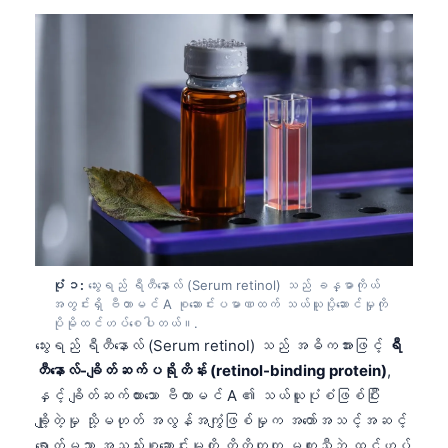
ပုံ ၁:
သွေးရည် ရီတီနောလ် (Serum retinol) သည် ခန္ဓာကိုယ်
အတွင်းရှိ ဗီတာမင် A စုဆောင်းပမာဏထက် သယ်ယူပို့ဆောင်မှုကို
ပိုမိုထင်ဟပ်စေပါတယ်။.
သွေးရည် ရီတီနောလ် (Serum retinol) သည် အဓိကအားဖြင့်
ရီ
တီနောလ်-ချိတ်ဆက်ပရိုတိန်း (retinol-binding protein)
,
နှင့် ချိတ်ဆက်ထားသော ဗီတာမင် A ၏ သယ်ယူပုံစံဖြစ်ပြီး
ချို့တဲ့မှု သို့မဟုတ် အလွန်အကျွံဖြစ်မှုက အတော်အသင့်အဆင့်
ရောက်မှသာ အသည်းစုဆောင်းမှုကို တိတိကျကျ မတူညီဘဲ ထင်ဟပ်