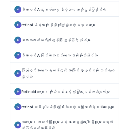
ဗီတာမင် A သွေးစစ်ဆေးမှု နိမ့်တာက ဘာကိုညွှန်ပြနိုင်လဲ
retinol နိမ့်တာကို ပိုမိုယုံကြည်စေတဲ့ လက္ခဏာများ
အစားအသောက်ထက်ကျော်လွန်ပြီး ညွှန်ပြတဲ့ ပုံစံများ
ဗီတာမင် A မြင့်တဲ့အဆင့်တွေက ဘာကိုဆိုလိုနိုင်လဲ
ဖြည့်စွက်စာတွေက ရလဒ်တွေကို ဘာကြောင့် မှားယွင်းသလို ထင်ရစေ
နိုင်လဲ
Retinoid ဆေးများ၊ ကိုယ်ဝန်နှင့် လုံခြုံရေးကန့်သတ်ချက်များ
retinol အဓိပ္ပါယ်ကို ပြောင်းလဲစေတဲ့ အခြားဓာတ်ခွဲစစ်ဆေးမှုများ
ကလေးများ၊ အသက်ကြီးသူများနှင့် နာတာရှည်ရောဂါရှိသူများအတွက်
ဆုံးဖြတ်ချက်ကွာခြားဖို့လို