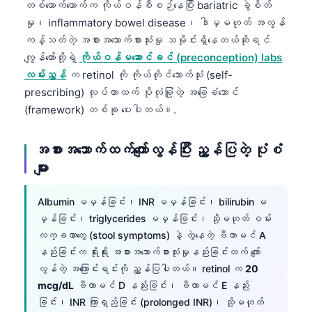
တစ်ယောက်ယောက်က ကိုယ်ဝန်စီစဉ်နေပြီး bariatric ခွဲစိတ်
Frysk
မှု၊ inflammatory bowel disease၊ ဒါမှမဟုတ် အလွန်
Esperanto
ကန့်သတ်တဲ့ အစားအသောက်စားသုံးမှု သမိုင်းရှိနေတယ်ဆိုရင်
ကျွန်တော်တို့ရဲ့
ကိုယ်ဝန်မဆောင်ခင် (preconception) labs
Беларуская мова
လမ်းညွှန်
က retinol ကို ကိုယ်တိုင်သောက်သုံး (self-
Татар теле
prescribing) လုပ်တာထက် ပိုလုံခြုံတဲ့ အခြေခံဘောင်
Кыргызча
(framework) တစ်ခု ပေးပါတယ်။.
ئۇيغۇرچە
အစားအသောက်ထက်ကျော်လွန်ပြီး ညွှန်ပြတဲ့ ပုံစံ
Cebuano
များ
Basa Jawa
ພາສາລາວ
Albumin မမှန်ခြင်း၊ INR မမှန်ခြင်း၊ bilirubin မ
မှန်ခြင်း၊ triglycerides မမှန်ခြင်း၊ သို့မဟုတ် ဝမ်း
Монгол
လက္ခဏာတွေ (stool symptoms) နဲ့ တွဲနေတဲ့ ဗီတာမင် A
Afrikaans
နည်းခြင်းက ရိုးရိုး အစားအသောက်စားသုံးမှုနည်းခြင်းထက် ကျော်
العربية المغربية
လွန်တဲ့ အကြောင်းရင်းကို ညွှန်ပြပါတယ်။ retinol က
20
mcg/dL
ဗီတာမင် D နည်းခြင်း၊ ဗီတာမင် E နည်း
Occitan
ခြင်း၊ INR ကြာရှည်ခြင်း (prolonged INR)၊ သို့မဟုတ်