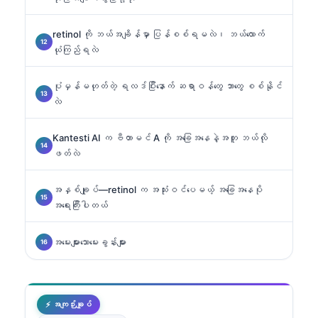
retinol ကို ဘယ်အချိန်မှာ ပြန်စစ်ရမလဲ၊ ဘယ်လောက်
ယုံကြည်ရလဲ
ပုံမှန်မဟုတ်တဲ့ ရလဒ်ပြီးနောက် ဆရာဝန်တွေ ဘာတွေ စစ်နိုင်
လဲ
Kantesti AI က ဗီတာမင် A ကို အခြေအနေနဲ့အတူ ဘယ်လို
ဖတ်လဲ
အနှစ်ချုပ်—retinol က အသုံးဝင်ပေမယ့် အခြေအနေပို
အရေးကြီးပါတယ်
အမေးများသောမေးခွန်းများ
⚡ အကျဉ်းချုပ်