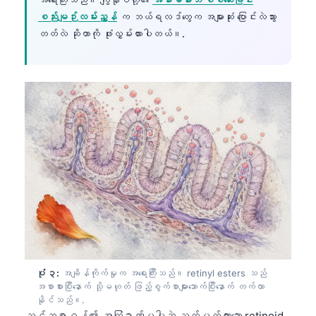
စည်းမျဉ်းလမ်းညွှန်
က ဘယ်ရလဒ်တွေက အများဆုံး ပြောင်းလဲသွား
တတ်လဲ ဆိုတာကို ဖုံးလွှမ်းထားပါတယ်။.
ပုံ ၃:
အချိန်ကိုက်မှုက အရေးကြီးသည်။ retinyl esters သည်
အစာစားပြီးနောက် သို့မဟုတ် ဖြည့်စွက်စာများသောက်ပြီးနောက် တက်လာ
နိုင်သည်။.
သင့်ဆရာဝန်၏ အကြံဉာဏ်မပါဘဲ သတ်မှတ်ထားသော retinoid