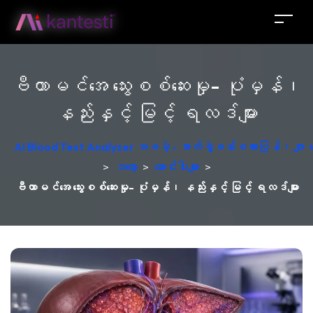
ဗီတာမင်အေ သွေးစစ်ဆေးမှု- ပုံမှန်၊
နည်းနှင့် မြင့် ရလဒ်များ
AI Blood Test Analyzer အခမဲ့ - ဓာတ်ခွဲခန်းစကားပြန်၊ ဂျ
>
ဘလော့
>
ဆောင်းပါးများ
>
ဗီတာမင်အေ သွေးစစ်ဆေးမှု- ပုံမှန်၊ နည်းနှင့် မြင့် ရလဒ်များ