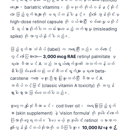
ဆေးများ၊ bariatric vitamins၊ သို့မဟုတ် ကိုယ်ဝန်နှင့်ဆိုင်
သော ဖြည့်စွက်စာများကို မရပ်တန့်ပါနှင့်။ သို့သော် အွန်လိုင်းမှ
high-dose retinol capsule ကို ဝယ်ထားပြီး စစ်ဆေးမှုမတိုင်
မီ ရပ်နားလိုက်ပါက လမ်းမှားစေမည့် တက်သွားမှု (misleading
spike) ကို ကာကွယ်နိုင်ပါသည်။.
ဖြည့်စွက်စာ တံဆိပ် (label) က အရေးကြီးသည်။ တစ်တောင့်
တွင် ဖော်ပြထားသော—
3,000 mcg RAE
retinyl palmitate မှ
ရသော ဗီတာမင် A သည် အရွယ်ရောက်သူ၏ အထက်ကန့်သတ်
နီးပါးဖြစ်နေသော်လည်း ဟင်းသီးဟင်းရွက်များမှရသော beta-
carotene ကတော့ မတူညီစွာ ပြုမူတတ်ပြီး ဗီတာမင် A
အဆိပ်သင့်ခြင်း (classic vitamin A toxicity) ကို အလွန်
ရှားပါးစွာသာ ဖြစ်စေတတ်ပါသည်။.
လူတွေက မျိုးစုံဗီတာမင်၊ cod liver oil၊ အရေပြားဖြည့်စွက်
စာ (skin supplement) နဲ့ ‘vision formula’ ကို စုပေါင်းသောက်
ကြတာကို တွေ့ရတယ်။ ဒါပေမယ့် စုစုပေါင်း retinol ပမာဏက
ကျော်လွန်နိုင်တယ်ဆိုတာကို မသိကြပါဘူး။
10,000 IU နေ့စဉ်
.