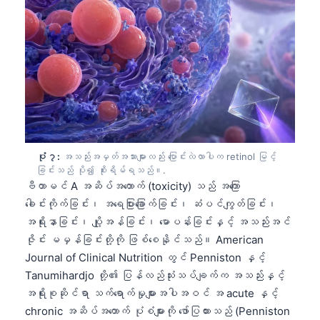
日本語
Eesti
Azərbaycan dili
Bosanski
Svenska
Српски језик
Íslenska
ပုံ ၇:
အသည်းအမှတ်အသားများလည်း ပြောင်းလဲလာပါက retinol မြင့်
ခြင်းသည် ပို၍ စိုးရိမ်ရသည်။.
Հայերեն
ဗီတာမင် A အဆိပ်အတောက် (toxicity) သည် အကြော
Bahasa Indonesia
ခေါင်းကိုက်ခြင်း၊ အရေပြားခြောက်ခြင်း၊ ဆံပင်ကျွတ်ခြင်း၊
हिन्दी
အရိုးနာခြင်း၊ ပျို့အန်ခြင်း၊ မောပန်းခြင်းနှင့် အသည်းအင်
ဇိုင်း မမှန်ခြင်းတို့ကို ဖြစ်စေနိုင်သည်။ American
Nederlands
Journal of Clinical Nutrition တွင် Penniston နှင့်
Dansk
Tanumihardjo တို့၏ ပြန်လည်သုံးသပ်ချက်က အသည်းနှင့်
Български
အရိုးစုဆိုင်ရာ သက်ရောက်မှုများအပါအဝင် အ acute နှင့်
chronic အဆိပ်အတောက် ပုံစံများကို ဖော်ပြထားသည် (Penniston
فارسی