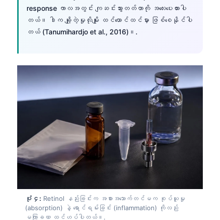
response ကာလအတွင်း ကျဆင်းသွားတတ်တာကို အလေးပေးထားပါ
တယ်။ ဒါက ချို့တဲ့မှုလိုမျိုး ထင်ယောင်ထင်မှား ဖြစ်စေနိုင်ပါ
တယ် (Tanumihardjo et al., 2016)။.
ပုံ ၄:
Retinol နည်းခြင်းက အစားအသောက်တင်မက စုပ်ယူမှု
(absorption) နဲ့ ရောင်ရမ်းခြင်း (inflammation) ကိုလည်း
မကြာခဏ ထင်ဟပ်ပါတယ်။.