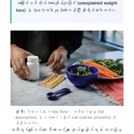
Gàidhlig
အကြောင်းမသိ ကိုယ်အလေးချိန်ကျခြင်း (unexplained weight
loss) နဲ့ တွဲနေတဲ့အခါ ကျွန်တော်က ပိုပြီး စိုးရိမ်လာပါတယ်။.
Euskara
Македонски јазик
Latviešu valoda
Galego
অসমীয়া
සිංහල
سنڌي
پښتو
Slovenčina
Hrvatski
ပုံ ၆:
ဗီတာမင် A က bile flow၊ အဆီစုပ်ယူမှု (fat
absorption) နဲ့ သယ်ဆောင်ပရိုတိန်းများ (carrier proteins) ကို
Suomi
မှီခိုပါတယ်။.
Қазақ тілі
အဆီတွင်ပျော်ဝင်သော ဗီတာမင်များ စုပ်ယူနိုင်ရန် အသည်းမှ