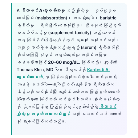
A
ဗီတာမင် A သွေးစစ်ဆေးမှု
သည် ချို့တဲ့မှု၊ စုပ်ယူမှုမ
ကောင်းခြင်း (malabsorption)၊ အသည်းရောဂါ၊ bariatric
ခွဲစိတ်မှု၊ ရီတီနွိုက် ဆေးအသုံးပြုမှု၊ သို့မဟုတ် ဖြည့်စွက်
စာအဆိပ်သင့်မှု (supplement toxicity) သည် ဆေးခန်း
အရ ဖြစ်နိုင်ခြေရှိနေချိန်တွင် အများဆုံး အသုံးဝင်သည်။
အများစု ဓာတ်ခွဲခန်းများသည် သွေးရည် (serum) ရီတီနောလ်ကို
တိုင်းတာကြပြီး ပုံမှန် အရွယ်ရောက်သူ အပိုင်းအခြားမှာ
ခန့်မှန်းအားဖြင့်
20–60 mcg/dL
. ဖြစ်သည်။ ကျွန်တော်
Thomas Klein, MD ပါ။ ဒီရလဒ်ကို
Kantesti AI
သွေးစစ်ဆေးစက်
, မှာ ပြန်လည်သုံးသပ်တဲ့အခါ တစ်ခုတည်း
အနေနဲ့ မဖတ်ပါ—ရောဂါပိုးဝင်နေချိန်မှာ ရီတီနောလ်က
နိမ့်သလို ထင်နိုင်ပြီး အချိန်မတော်တဆ ဖြည့်စွက်စာသောက်
ပြီးနောက်မှာတော့ မြင့်သလို ထင်နိုင်ပါတယ်။ ချို့တဲ့မှုပုံစံတွေ
ကို ပိုကျယ်ပြန့်စွာ ကြည့်ဖို့ဆိုရင် ကျွန်တော်တို့ရဲ့
ဗီတာမင်
ချို့တဲ့မှု အမှတ်အသား လမ်းညွှန်
သည် မစတင်ခင် အကောင်း
ဆုံး အချက်ဖြစ်တတ်သည်။.