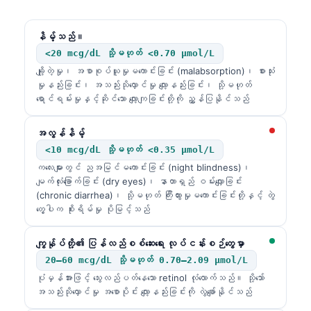
နိမ့်သည်။
<20 mcg/dL သို့မဟုတ် <0.70 µmol/L
ချို့တဲ့မှု၊ အစာစုပ်ယူမှုမကောင်းခြင်း (malabsorption)၊ စားသုံး
မှုနည်းခြင်း၊ အသည်းသိုလှောင်မှု လျော့နည်းခြင်း၊ သို့မဟုတ်
ရောင်ရမ်းမှုနှင့်ဆိုင်သော လျော့ကျခြင်းတို့ကို ညွှန်ပြနိုင်သည်
အလွန်နိမ့်
<10 mcg/dL သို့မဟုတ် <0.35 µmol/L
ကလေးများတွင် ညအမြင်မကောင်းခြင်း (night blindness)၊
မျက်လုံးခြောက်ခြင်း (dry eyes)၊ နာတာရှည် ဝမ်းလျှောခြင်း
(chronic diarrhea)၊ သို့မဟုတ် ကြီးထွားမှုမကောင်းခြင်းတို့နှင့် တွဲ
တွေ့ပါက စိုးရိမ်မှု ပိုမြင့်သည်
ကျွန်ုပ်တို့၏ ပြန်လည်စစ်ဆေးရေး လုပ်ငန်းစဉ်တွေမှာ
20–60 mcg/dL သို့မဟုတ် 0.70–2.09 µmol/L
ပုံမှန်အားဖြင့် သွေးလည်ပတ်နေသော retinol လုံလောက်သည်။ သို့သော်
အသည်းသိုလှောင်မှု အစောပိုင်း လျော့နည်းခြင်းကို လွဲချော်နိုင်သည်