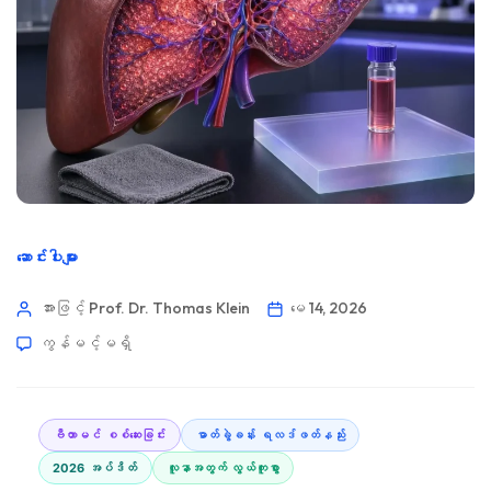
ဆောင်းပါးများ
အားဖြင့် Prof. Dr. Thomas Klein
မေ 14, 2026
ကွန်မင့်မရှိ
ဗီတာမင် စစ်ဆေးခြင်း
ဓာတ်ခွဲခန်း ရလဒ်ဖတ်နည်း
2026 အပ်ဒိတ်
လူနာအတွက် လွယ်ကူစွာ