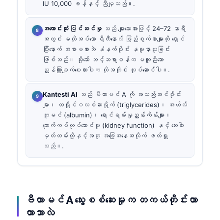
IU 10,000 ခန့်နှင့် ညီမျှသည်။.
အကောင်းဆုံး ပြင်ဆင်မှု
သည် များသောအားဖြင့် 24–72 နာရီ
အတွင်း မလိုအပ်သော ရီတီနောလ် ဖြည့်စွက်စာများကို ရှောင်
ပြီးနောက် အစာမစားဘဲ နံနက်ပိုင်း နမူနာယူခြင်း
ဖြစ်သည်။ သို့သော် သင့်ဆရာဝန်က မတူညီသော
ညွှန်ကြားချက်ပေးထားပါက ထိုအတိုင်း လုပ်ဆောင်ပါ။.
Kantesti AI
သည် ဗီတာမင် A ကို အသည်းအင်ဇိုင်း
များ၊ ထရိုင်ဂလစ်ဆာရိုက် (triglycerides)၊ အယ်လ်
ဘူမင် (albumin)၊ ရောင်ရမ်းမှုညွှန်းကိန်းများ၊
ကျောက်ကပ်လုပ်ဆောင်မှု (kidney function) နှင့် ဆေးဝါး
မှတ်တမ်းတို့နှင့်အတူ အခြေအနေအလိုက် ဖတ်ရှု
သည်။.
ဗီတာမင် A သွေးစစ်ဆေးမှုက တကယ်တိုင်းတာ
တာဘာလဲ