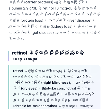
ပရိုတိန်း (carrier proteins) တွေနဲ့ တွဲသွားတာကြောင့်ပါ။
albumin 2.9 g/dL နဲ့ retinol 16 mcg/dL ရှိတဲ့ လူနာတစ်
ယောက်က ဗီတာမင် A ကို ပိုသောက်လိုက်ရုံမလုပ်ခင် ပရိုတိန်း
ဆုံးရှုံးမှု (protein loss)၊ အသည်းရောဂါ (liver disease)၊
ကျောက်ကပ်ရောဂါကြောင့် ဆုံးရှုံးမှု (kidney loss)၊ သို့မဟုတ် အူ
လမ်းကြောင်းရောဂါ (gut disease) တွေအတွက် စစ်ဆေးရန် လိုနိုင်
ပါတယ်။.
retinol နိမ့်တာကို ပိုမိုယုံကြည်စေတဲ့
လက္ခဏာများ
retinol နည်းခြင်းက အောက်ပါအရာတွေနဲ့ တွဲပေါ်လာတဲ့အခါ
ဆေးခန်းဆိုင်ရာ ယုံကြည်ရမှု ပိုမြင့်ပါတယ်—
မျက်စိည
အမြင်မကောင်းခြင်း (night blindness)
, ၊ မျက်လုံးခြောက်
ခြင်း (dry eyes)၊ Bitot-like conjunctival ပြောင်းလဲမှု
များ၊ ကလေးများတွင် ကြီးထွားမှုညံ့ခြင်း၊ မကြာခဏကူးစက်ရောဂါ
များ၊ သို့မဟုတ် နာတာရှည် အဆီစုပ်ယူမှု မကောင်းခြင်း
(chronic fat-malabsorption) လက္ခဏာများ။ ကလေးတွေမှာ