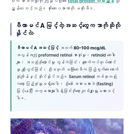
ပါက စာဖတ်သူကို ကျွန်ုပ်တို့၏
total protein လမ်းညွှန်
သို့
ညွှန်ပေးသင့်သည်။ ထိုးဆေးပမာဏကို မတိုးမီ။.
తెలుగు
मराठी
ဗီတာမင် A မြင့်တဲ့အဆင့်တွေက ဘာကိုဆိုလို
اردو
နိုင်လဲ
বাংলা
ဗီတာမင် A အဆင့်မြင့်
အထက်
80–100 mcg/dL
Shqip
အလွန်အကျွံ preformed retinol စားသုံးမှု၊ retinoid ဆေးဝါး
Magyar
များ၊ အသည်းသိုလှောင်မှု လွန်ကဲခြင်း၊ ကျောက်ကပ်လုပ်ဆောင်
Slovenščina
မှု ချို့ယွင်းခြင်း၊ သို့မဟုတ် မကြာသေးမီက ဖြည့်စွက်ဆေး သောက်
သုံးချိန်နှင့် ဆိုင်နိုင်သည်။ Serum retinol တစ်ခုတည်း
한국어
ကတော့ ပြည့်စုံမှုမရှိသေးပါ၊ သို့သော် အစာမစားဘဲ (fasting)
Polski
မြင့်နေပြီး လက္ခဏာများပါရှိခြင်းကိုတော့ လျစ်လျူရှုမထားသင့်
Lietuvių kalba
ပါ။.
Русский
ქართული
Čeština