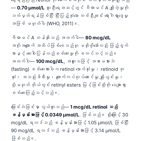
—
0.70 µmol/L
လူဦးရေအဆင့်တွင် ဗီတာမင် A ချို့တဲ့မှုကို
သတ်မှတ်ရန်ဖြစ်ပြီး ပြီးပြည့်စုံသော တစ်ဦးချင်း ရောဂါရှာဖွေမှု
အဖြစ် မဟုတ်ပါ (WHO, 2011)။.
ဗီတာမင် A တန်ဖိုးသည် အထက်ပါ—
80 mcg/dL
အလိုအလျောက် အဆိပ်ဖြစ်စေသည်ဟု မဆိုလိုသော်လည်း ဖြည့်စွက်
စာနှင့် ဆေးဝါးပြန်လည်စစ်ဆေးမှုကို စတင်သင့်သည်။
အထက်ပါ—
100 mcg/dL
, အထူးသဖြင့် အစာမစားဘဲ
(fasting) စစ်ဆေးထားပါက retinol သောက်သုံးမှု၊ retinoid ကု
ထုံး၊ အသည်းဖိစီးမှု၊ ကျောက်ကပ်လုပ်ဆောင်မှု ချို့ယွင်းမှု၊
သို့မဟုတ် ကိုယ်တွင်း retinyl esters မြင့်ခြင်းတို့ကို သေချာစွာ
စစ်ဆေးကြည့်သင့်သည်။.
ပြောင်းလဲခြင်းမှာ လွယ်ကူသည်—
1 mcg/dL retinol သည်
ခန့်မှန်းအားဖြင့် 0.0349 µmol/L
. ဖြစ်သည်။ ထို့ကြောင့် 30
mcg/dL ရလဒ်သည် ခန့်မှန်းအားဖြင့် 1.05 µmol/L ဖြစ်ပြီး
90 mcg/dL ရလဒ်သည် ခန့်မှန်းအားဖြင့် 3.14 µmol/L
ဖြစ်သည်။.