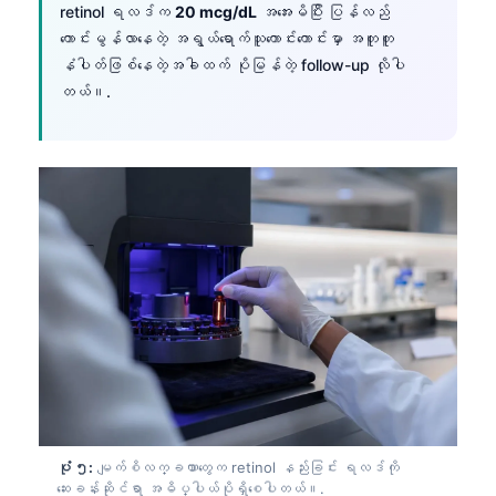
retinol ရလဒ်က
20 mcg/dL
အအေးမိပြီး ပြန်လည်
ကောင်းမွန်လာနေတဲ့ အရွယ်ရောက်သူကောင်းကောင်းမှာ အတူတူ
နံပါတ်ဖြစ်နေတဲ့အခါထက် ပိုမြန်တဲ့ follow-up လိုပါ
တယ်။.
ပုံ ၅:
မျက်စိလက္ခဏာတွေက retinol နည်းခြင်း ရလဒ်ကို
ဆေးခန်းဆိုင်ရာ အဓိပ္ပါယ်ပိုရှိစေပါတယ်။.