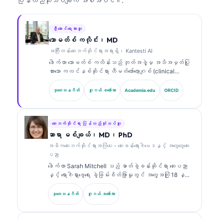
ပြန်လည်သုံးသပ်ချက် အပါအဝင်။.
ဦးဆောင်ရေးသားသူ
သောမတ်စ် ကလိုင်း၊ MD
အကြီးတန်းဆေးဘက်ဆိုင်ရာအရာရှိ၊ Kantesti AI
ဒေါက်တာ သောမတ်စ် ကလိန်းသည် ဘုတ်အဖွဲ့မှ အသိအမှတ်ပြု
ထားသော ကလင်နစ်ဆိုင်ရာ ဟီမတ်တော်လော့ဂျစ် (clinical
hematologist) နှင့် အတွင်းလူနာဆိုင်ရာ ဆရာဝန်
(internist) ဖြစ်ပြီး ဓာတ်ခွဲခန်းဆိုင်ရာ ဆေးပညာနှင့် AI
သုတေသနဂိတ်
ဂူဂယ် စကော်လာ
Academia.edu
ORCID
အကူအညီဖြင့် ကလင်နစ်ဆိုင်ရာ ခွဲခြမ်းစိတ်ဖြာမှုတွင်
အတွေ့အကြုံ ၁၅ နှစ်ကျော်ရှိသည်။ Kantesti AI တွင် အကြီး
တန်း ဆေးဘက်ဆိုင်ရာ အရာရှိ (Chief Medical Officer)
အဖြစ် သူသည် ပိုင်ဆိုင်မှုဆိုင်ရာ အာရုံကြောကွန်ရက်
ဆေးဘက်ဆိုင်ရာ ပြန်လည်သုံးသပ်သူ
(proprietary neural network) ၏ ဆေးဘက်ဆိုင်ရာ တိကျမှုကို
ဆာရာ မစ်ချယ်၊ MD၊ PhD
စောင့်ကြည့်ကြီးကြပ်ပေးသည်။ ဒေါက်တာ ကလိန်းသည် ဇီဝ
အဓိကဆေးဘက်ဆိုင်ရာအကြံပေး - ဆေးခန်းရောဂါဗေဒနှင့် အထွေထွေဆေး
အမှတ်အသား (biomarker) အဓိပ္ပာယ်ဖော်ခြင်းနှင့်
ပညာ
ဓာတ်ခွဲခန်းဆိုင်ရာ ရောဂါရှာဖွေခြင်း (laboratory
ဒေါက်တာ Sarah Mitchell သည် ဓာတ်ခွဲခန်းဆိုင်ရာ ဆေးပညာ
diagnostics) တို့နှင့်ပတ်သက်၍ ဓာတ်ခွဲခန်းဆိုင်ရာ ဆေး
နှင့် ရောဂါရှာဖွေရေး ခွဲခြမ်းစိတ်ဖြာမှုတွင် အတွေ့အကြုံ 18 နှစ်
ပညာဆိုင်ရာ ခေါင်းစဉ်များအပေါ်တွင် အကြိမ်ကြိမ် ထုတ်ဝေခဲ့
ကျော်ရှိသော ဘုတ်အဖွဲ့မှ အသိအမှတ်ပြု ကလင်နစ် ပက်သော်လော်
သည်။.
ဂျစ် (clinical pathologist) ဖြစ်သည်။ သူမသည် clinical
သုတေသနဂိတ်
ဂူဂယ် စကော်လာ
chemistry တွင် အထူးပြု အသိအမှတ်ပြုလက်မှတ်များကို ကိုင်
ဆောင်ထားပြီး လက်တွေ့ဆေးဘက်ဆိုင်ရာတွင် biomarker panel များ
နှင့် ဓာတ်ခွဲခန်းခွဲခြမ်းစိတ်ဖြာမှုများအကြောင်းကို အများအပြား