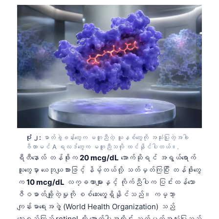
ပုံ ၂:
ဓာတ်ခွဲခန်းတွေက မတူညီတဲ့ ယူနစ်တွေကို အသုံးပြုတဲ့အခါ
ဗီတာမင် A ရလဒ်တွေက မတူညီသလို ထင်နိုင်ပါတယ်။.
ရီတီနောလ် တန်ဖိုးက
20 mcg/dL
အောက်ဆိုရင် အရွယ်ရောက်
သူတွေမှာ ယေဘုယျအားဖြင့် နိမ့်တယ်လို့ သတ်မှတ်ကြပြီး တန်ဖိုးတွေ
က
10 mcg/dL
လက္ခဏာများနှင့် ကိုက်ညီပါက ပြင်းထန်သော
ဇီဝဓာတ်ချို့တဲ့မှုကို စစ်ဆေးတွေ့ရှိနိုင်သည်။ ကမ္ဘာ့
ကျန်းမာရေးအဖွဲ့ (World Health Organization) သည်
သွေးရည်ကြည် retinol ကို အောက်ပါအတိုင်း သတ်မှတ်အသုံးပြုသည်