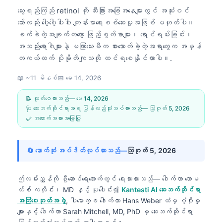
သွေးရည်ကြည် retinol ကို သီးခြားအခြေအနေများတွင် အသုံးဝင်
သော်လည်း ပေါ့ပေါ့ပါးပါး ကျန်းမာရေးစစ်ဆေးမှုအဖြစ် မဟုတ်ပါ။
ခက်ခဲတဲ့အချက်ကတော့ ဖြည့်စွက်စာများ၊ ရောင်ရမ်းခြင်း၊
အသည်းရောဂါများနဲ့ မကြာသေးမီက စားသောက်ခဲ့တဲ့အရာတွေက အမှန်
တကယ်ထက် ပိုမိုတိကျသလို ထင်ရစေနိုင်တာပါ။.
📖 ~11 မိနစ်
📅
မေ 14, 2026
📝 ထုတ်ဝေထားသည်—
မေ 14, 2026
🩺 ဆေးဘက်ဆိုင်ရာအရ ပြန်လည်သုံးသပ်ထားသည်—
သြဂုတ် 5, 2026
✅ အထောက်အထားအခြေပြု
🔄 နောက်ဆုံး အပ်ဒိတ်လုပ်ထားသည်—
သြဂုတ် 5, 2026
ဤလမ်းညွှန်ကို ဦးဆောင်ရေးအောက်တွင် ရေးသားထားသည်—
ဒေါက်တာ သောမ
တ်စ် ကလိုင်း၊ MD
နှင့် ပူးပေါင်း၍
Kantesti AI ဆေးဘက်ဆိုင်ရာ
အကြံပေးဘုတ်အဖွဲ့
, ပါမောက္ခ ဒေါက်တာ Hans Weber ထံမှ ပံ့ပိုးမှု
များနှင့် ဒေါက်တာ Sarah Mitchell, MD, PhD မှ ဆေးဘက်ဆိုင်ရာ