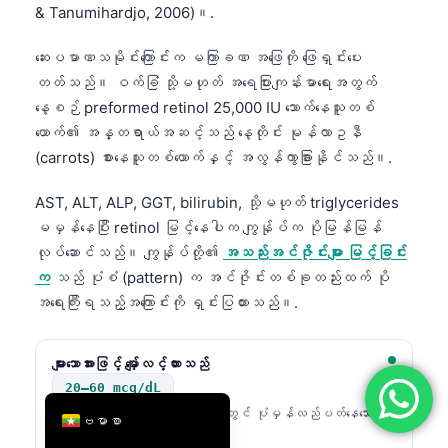
& Tanumihardjo, 2006)။.
简体中文
ဆေးပမာဏသမိုင်းကြောင်းက မကြာခဏ အဖြေကို ဖြေရှင်းပေး
Română
တတ်သည်။ ဝက်ခြံ သို့မဟုတ် အရေပြားကျန်းမာရေးအတွက်
Türkçe
နေ့စဉ် preformed retinol 25,000 IU သောက်နေသူတစ်
Ελληνικά
ယောက်၏ အန္တရာယ်အဆင့်သည် နေ့တိုင်း မုန်လာဥနီ
Português
(carrots) စားနေသူတစ်ယောက်နှင့် အလွန်ကွာခြားနိုင်သည်။.
Español
AST, ALT, ALP, GGT, bilirubin, သို့မဟုတ် triglycerides
Italiano
မမှန်နေပြီး retinol မြင့်နေပါက ကျွန်ုပ်က ပိုမြန်မြန်
လုပ်ဆောင်သည်။ ကျွန်ုပ်တို့၏
အသည်းအင်ဇိုင်းများ မြင့်ခြင်း
עִבְרִית
က
သည် ပုံစံ (pattern) က အင်ဇိုင်းတစ်ခုတည်းထက် ပို
Français
အရေးကြီးရသည့်အကြောင်းကို ရှင်းပြထားသည်။.
العربية
Deutsch
များသောအားဖြင့် မျှော်လင့်ထားသည်
English
20–60 mcg/dL
အရွယ်ရောက်သူ ဓာတ်ခွဲခန်းများစွာတွင် ပုံမှန်လည်ပတ်နေသော
ဗမာစာ
retinol အကွာအဝေး