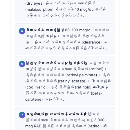
(dry eyes) သို့မဟုတ် စုပ်ယူမှုမကောင်းခြင်း
(malabsorption) ရှိနေတဲ့အခါ 10 mcg/dL အောက်ကို
မကြာခဏ သတ်မှတ်စဉ်းစားပါတယ်။.
ဗီတာမင် A အဆင့်မြင့်
80–100 mcg/dL အထက်က
အလွန်အကျွံ စားသုံးမှု၊ အသည်းတွင် သိုလှောင်လွန်ကဲ
မှု၊ သို့မဟုတ် ဖယ်ရှားရှင်းလင်းမှု (clearance) မ
ကောင်းခြင်းတို့အတွက် စိုးရိမ်စရာဖြစ်နိုင်ပါတယ်။.
ဖြည့်စွက်စာ အဆိပ်သင့်မှု ဖြစ်နိုင်ခြေ
သည် အဓိက
အားဖြင့် ကြိုတင်ပြင်ဆင်ထားသော ရီတီနောလ် (retinol)၊
ရီတီနိုင်လ် ပယ်လမိတ် (retinyl palmitate)၊ ရီတီ
နိုင်လ် အက်စီတိတ် (retinyl acetate)၊ ငါးအသည်းဆီ
(cod liver oil) နှင့် ရီတီနွိုက် (retinoid) ဆေးဝါးများမှ
ဖြစ်ပြီး အစားအစာမှလာသော ဘီတာ-ကာရိုတင်း (beta-
carotene) မဟုတ်ပါ။.
အရွယ်ရောက်သူ အထက်ကန့်သတ်တန်ဖိုး
ကြိုတင်
ပြင်ဆင်ထားသော ဗီတာမင် A အတွက် နေ့စဉ် 3,000
mcg RAE ဖြစ်ပြီး ၎င်းသည် ရီတီနောလ် (retinol) ၏