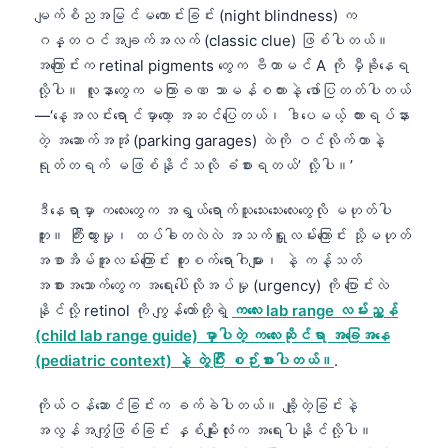
မျက်စိညအမြင်မကောင်းခြင်း (night blindness) က
ဂန္တဝင်အချက်အလက် (classic clue) ဖြစ်ပါတယ်။
အကြောင်းက retinal pigments တွေက ဗီတာမင် A ကို မှီခိုနေရ
လို့ပါ။ လူနာတွေက မကြာခဏ သာမန်စကားနဲ့ ဖော်ပြတတ်ပါတယ်
—‘နေ့အလင်းရောင်မှာတော့ အဆင်ပြေတယ်၊ ဒါပေမယ့် ကားရပ်နား
တဲ့ အဆောက်အအုံ (parking garages) ထဲကို ဝင်လိုက်တာနဲ့
ရုတ်တရက် မဖြစ်နိုင်သလို ခံစားရတယ်’ လို့ပါ။’
ဒီနေရာမှာ ကလေးတွေက အရွယ်ရောက်သူသေးသေးလေးတွေလို မဟုတ်ပါ
ဘူး။ ကြီးထွားမှု၊ ထပ်ခါတလဲလဲ အသက်ရှူလမ်းကြောင်း သို့မဟုတ်
အစာအိမ်အူလမ်းကြောင်း ကူးစက်ရောဂါများ၊ နဲ့ ကန့်သတ်
အစားအသောက်တွေက အရေးပေါ်လိုအပ်မှု (urgency) ကို ပြောင်းလဲ
နိုင်လို့ retinol ကို ကျွန်တော်တို့ရဲ့
ကလေး lab range လမ်းညွှန်
(child lab range guide) မှာပါတဲ့ ကလေးဆိုင်ရာ အခြေအနေ
(pediatric context) နဲ့ တွဲပြီး စဉ်းစားပါတယ်။
.
Norsk bokmål
ကိုယ်ဝန်ဆောင်ခြင်းက ခက်ခဲပါတယ်။ ချို့တဲ့ခြင်းနဲ့
အလွန်အကျွံဖြစ်ခြင်း နှစ်မျိုးလုံးက အရေးပါနိုင်လို့ပါ။
Ślōnskŏ gŏdka