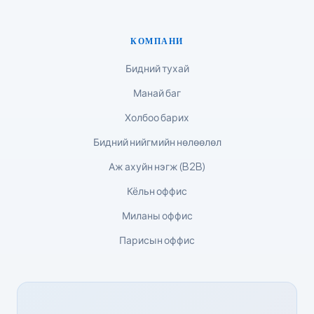
Lietuvių kalba
КОМПАНИ
Русский
ქართული
Бидний тухай
Čeština
Манай баг
日本語
Холбоо барих
Eesti
Бидний нийгмийн нөлөөлөл
Azərbaycan dili
Аж ахуйн нэгж (B2B)
Bosanski
Кёльн оффис
Svenska
Миланы оффис
Српски језик
Парисын оффис
Íslenska
Հայերեն
Bahasa Indonesia