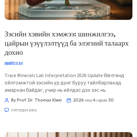
Зэсийн хэвийн хэмжээ: шинжилгээ,
цайрын үзүүлэлтүүд ба элэгний талаарх
дохио
НИЙТЛЭЛ
Trace Minerals Lab Interpretation 2026 Update Өвчтөнд
ойлгомжтой зэсийн үр дүнг буруу тайлбарлахад
амархан байдаг, учир нь ийлдэс дэх зэс нь
церулоплазмин, эстроген, үрэвсэл, цайрын хэрэглээ,
By Prof. Dr. Thomas Klein
2026 оны 4 сарын 30
элэгний боловсруулалттай хамт хэлбэлздэг. Тоо
сэтгэгдэл алга
чухал — гэхдээ хэв маяг нь бүр илүү чухал. 📖 ~11
минут 📅 2026 оны 4-р сарын 30 📝 Нийтэлсэн: 2026
оны 4-р сарын 30 🩺 Анагаахын хувьд хянасан: 2026
оны 4-р сарын 30 ✅ Нотолгоонд суурилсан […]