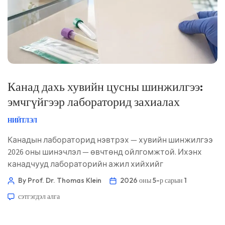
Канад дахь хувийн цусны шинжилгээ:
эмчгүйгээр лабораторид захиалах
НИЙТЛЭЛ
Канадын лабораторид нэвтрэх — хувийн шинжилгээ
2026 оны шинэчлэл — өвчтөнд ойлгомжтой. Ихэнх
канадчууд лабораторийн ажил хийхийг
зөвшөөрүүлэхийн тулд лицензтэй эмч/мэргэжилтэн
By Prof. Dr. Thomas Klein
2026 оны 5-р сарын 1
шаардлагатай хэвээр байдаг ч тэр эмч заавал таны
сэтгэгдэл алга
гэр бүлийн эмч байх албагүй. Аймаг/муж бүрээр нь
практик замыг эндээс харна уу. 📖 ~11 минут 📅 2026
оны 5-р сарын 1 📝 Нийтэлсэн: 2026 оны 5-р сарын 1 🩺