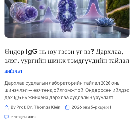
Өндөр IgG нь юу гэсэн үг вэ? Дархлаа,
элэг, уургийн шинж тэмдгүүдийн тайлал
НИЙТЛЭЛ
Дархлаа судлалын лабораторийн тайлал 2026 оны
шинэчлэл — өвчтөнд ойлгомжтой. Өндөрссөн ийлдэс
дэх IgG нь жинхэнэ дархлаа судлалын үзүүлэлт
бөгөөд хоол хүнсний IgG үл тэвчих байдлын
By Prof. Dr. Thomas Klein
2026 оны 5-р сарын 1
маркетингийн зүйлтэй адил биш. Эмч нар үүнийг
сэтгэгдэл алга
глобулин, альбумин, элэгний ферментүүд, үрэвслийн
маркерууд болон уургийн электрофорезын хамт
уншдаг. 📖 ~11 минут 📅 2026 оны 5-р сарын 1 📝