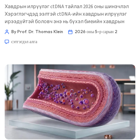
Хавдрын илрүүлэг ctDNA тайлал 2026 оны шинэчлэл
Хэрэглэгчдэд ээлтэй ctDNA-ийн хавдрын илрүүлэг
ирээдүйтэй боловч энэ нь бүхэл биеийн хавдрын
хариулт биш. Хамгийн аюулгүй тайлбар нь хэв маягт
By Prof. Dr. Thomas Klein
2026 оны 5-р сарын 2
суурилсан байдаг: дохио, хавдрын эрсдэл, дүрслэл
сэтгэгдэл алга
хийх зорилт, мөн эдийн баталгаажуулалт
шаардлагатай эсэх. 📖 ~11 минут 📅 2026 оны 5-р
сарын 2 📝 Нийтэлсэн: 2026 оны 5-р сарын 2 🩺
Анагаах ухаанаар хянасан: 2026 оны 5-р сарын 2 […]