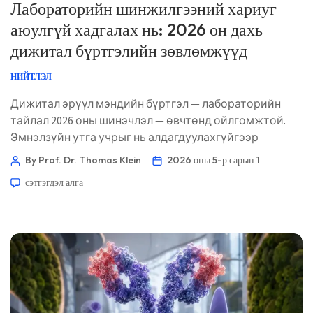
Лабораторийн шинжилгээний хариуг
аюулгүй хадгалах нь: 2026 он дахь
дижитал бүртгэлийн зөвлөмжүүд
НИЙТЛЭЛ
Дижитал эрүүл мэндийн бүртгэл — лабораторийн
тайлал 2026 оны шинэчлэл — өвчтөнд ойлгомжтой.
Эмнэлзүйн утга учрыг нь алдагдуулахгүйгээр
лабораторийн тайланг өөр өөр клиник, апп, гэр
By Prof. Dr. Thomas Klein
2026 оны 5-р сарын 1
бүлийн данс, мөн AI эрүүл мэндийн хэрэгслүүдийн
сэтгэгдэл алга
хооронд цэгцлэх, хамгаалах, хуваалцахад зориулсан
практик өвчтөний гарын авлага. 📖 ~11 минут 📅 2026
оны 5-р сарын 1 📝 Нийтэлсэн: 2026 оны 5-р сарын 1 🩺
Эмнэлзүйн хувьд хянасан: […]