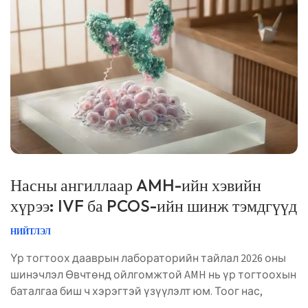
Norsk bokmål
Ślōnskŏ gŏdka
Frysk
Esperanto
Беларуская мова
Насны ангиллаар AMH-ийн хэвийн
Татар теле
хүрээ: IVF ба PCOS-ийн шинж тэмдгүүд
Кыргызча
ئۇيغۇرچە
НИЙТЛЭЛ
Cebuano
Үр тогтоох дааврын лабораторийн тайлал 2026 оны
шинэчлэл Өвчтөнд ойлгомжтой AMH нь үр тогтоохын
Basa Jawa
баталгаа биш ч хэрэгтэй үзүүлэлт юм. Тоог нас,
ພາສາລາວ