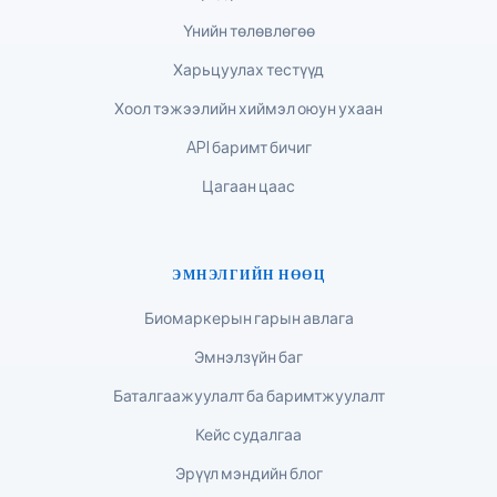
Bahasa Melayu
Үнийн төлөвлөгөө
മലയാളം
Харьцуулах тестүүд
ಕನ್ನಡ
Хоол тэжээлийн хиймэл оюун ухаан
ગુજરાતી
API баримт бичиг
தமிழ்
Цагаан цаас
తెలుగు
मराठी
اردو
ЭМНЭЛГИЙН НӨӨЦ
বাংলা
Биомаркерын гарын авлага
Shqip
Эмнэлзүйн баг
Magyar
Баталгаажуулалт ба баримтжуулалт
Slovenščina
Кейс судалгаа
한국어
Эрүүл мэндийн блог
Polski