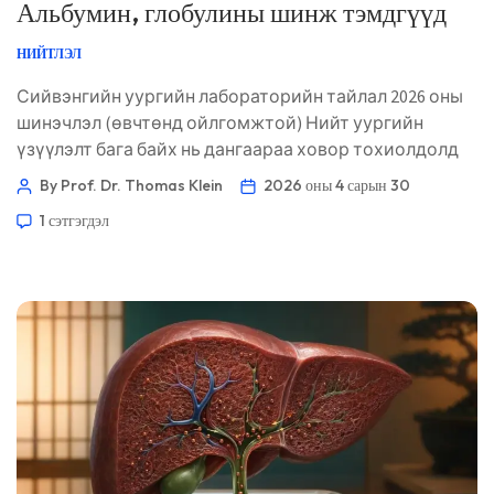
Альбумин, глобулины шинж тэмдгүүд
НИЙТЛЭЛ
Сийвэнгийн уургийн лабораторийн тайлал 2026 оны
шинэчлэл (өвчтөнд ойлгомжтой) Нийт уургийн
үзүүлэлт бага байх нь дангаараа ховор тохиолдолд
онош тавих шалтгаан болдог. Жинхэнэ утга нь
By Prof. Dr. Thomas Klein
2026 оны 4 сарын 30
альбумин, глобулин, A/G харьцаа, шээсний уураг,
1 сэтгэгдэл
элэгний маркерууд, үрэвслийн маркерууд болон
таны саяхны эмнэлзүйн түүхээс гарч ирдэг. 📖 ~11
минут 📅 2026 оны 4-р сарын 30 📝 Нийтэлсэн: 2026
оны 4-р сарын 30 🩺 Анагаахын хувьд хянасан: 2026
оны 4-р сарын […]