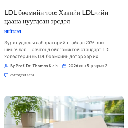
LDL бөөмийн тоо: Хэвийн LDL-ийн
цаана нуугдсан эрсдэл
НИЙТЛЭЛ
Зүрх судасны лабораторийн тайлал 2026 оны
шинэчлэл — өвчтөнд ойлгомжтой стандарт. LDL
холестерин нь LDL бөөмсийн дотор хэр их
холестерин агуулагдаж байгааг хэмждэг. Бөөмийн
By Prof. Dr. Thomas Klein
2026 оны 5-р сарын 2
тоо нь судас хатуурлын (атероген) эрсдэлтэй
сэтгэгдэл алга
“тээврийн хэрэгсэл” зам дээр хэр олон байгааг
ойролцоогоор тооцдог — мөн энэ ялгаа чухал байж
болно. 📖 ~11 минут 📅 2026 оны 5-р сарын 1 📝
Нийтэлсэн: 2026 оны 5-р сарын 1 🩺 Эмнэлзүйн хувьд
хянасан: 2026 оны 5-р сарын 1 ✅ Баримтад суурилсан
Энэ […]