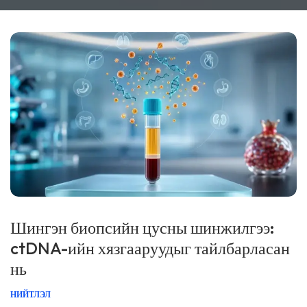
Шингэн биопсийн цусны шинжилгээ:
ctDNA-ийн хязгааруудыг тайлбарласан
нь
НИЙТЛЭЛ