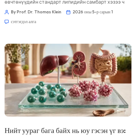
өвчтөнүүдийн стандарт липидийн самбарт хэзээ ч
харагддаггүй холестерины үзүүлэлт юм. Хэрэв өндөр
By Prof. Dr. Thomas Klein
2026 оны 5-р сарын 1
байвал ихэнхдээ хоол хүнснээс бус, удамшлын
сэтгэгдэл алга
шалтгаантай байдаг. 📖 ~11 минут 📅 2026 оны 5-р
сарын 1 📝 Нийтэлсэн: 2026 оны 5-р сарын 1 🩺
Анагаахын хувьд хянасан: 2026 оны 5-р сарын 1 ✅
Нотолгоонд суурилсан Энэхүү гарын авлага […]
Нийт уураг бага байх нь юу гэсэн үг вэ: