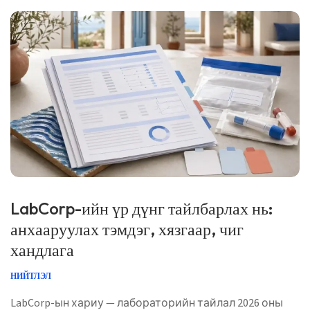
Эмнэлзүйн хувьд хянасан: […]
LabCorp-ийн үр дүнг тайлбарлах нь:
анхааруулах тэмдэг, хязгаар, чиг
хандлага
НИЙТЛЭЛ
LabCorp-ын хариу — лабораторийн тайлал 2026 оны