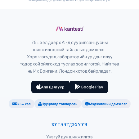
Slovenčina
Hrvatski
Suomi
Қазақ тілі
Català
75+ хэл дээрх AI-д суурилсан цусны
шинжилгээний тайлалын дэмжлэг.
O‘zbekcha
Хэрэглэгчдэд лабораторийн үр дүнг илүү
Українська
тодорхой ойлгоход туслах зорилготой. Нийт төв
нь Их Британи, Лондон хотод байрладаг.
አማርኛ
Kiswahili
Апп Дэлгүүр
Google Play
ភាសាខ្មែរ
ဗမာစာ
75+ хэл
Нууцлалд төвлөрсөн
Мэдээллийн дэмжлэг
ไทย
Tagalog
БҮТЭЭГДЭХҮҮН
Tiếng Việt
Үнэгүй дүн шинжилгээ