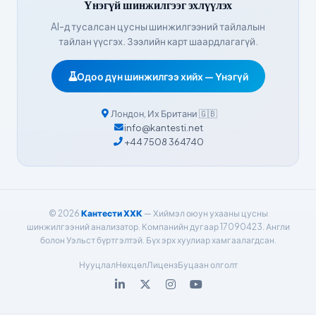
Үнэгүй шинжилгээг эхлүүлэх
हिन्दी
AI-д тусалсан цусны шинжилгээний тайлалын
Nederlands
тайлан үүсгэх. Зээлийн карт шаардлагагүй.
Dansk
Одоо дүн шинжилгээ хийх — Үнэгүй
Български
فارسی
Лондон
,
Их Британи
🇬🇧
简体中文
info@kantesti.net
+44 7508 364740
Română
Türkçe
Ελληνικά
© 2026
Кантести ХХК
— Хиймэл оюун ухааны цусны
Português
шинжилгээний анализатор. Компанийн дугаар 17090423. Англи
Español
болон Уэльст бүртгэлтэй. Бүх эрх хуулиар хамгаалагдсан.
Italiano
Нууцлал
Нөхцөл
Лиценз
Буцаан олголт
עִבְרִית
Français