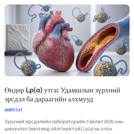
Нийтэлсэн: 2026 оны 5-р сарын 1 🩺 Эмнэлзүйн хувьд
хянасан: 2026 оны 5-р сарын 1 […]
Өндөр Lp(a) утга: Удамшлын зүрхний
эрсдэл ба дараагийн алхмууд
НИЙТЛЭЛ
Зүрхний эрсдэлийн лабораторийн тайлал 2026 оны
шинэчлэл (өвчтөнд ойлгомжтой) Lp(a) нь олон