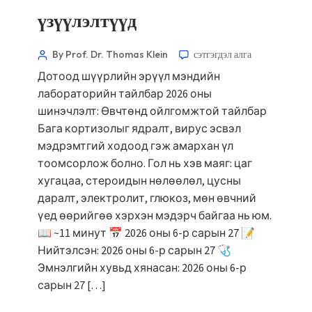
үзүүлэлтүүд
By Prof. Dr. Thomas Klein
сэтгэгдэл алга
Дотоод шүүрлийн эрүүл мэндийн
лабораторийн тайлбар 2026 оны
шинэчлэлт: Өвчтөнд ойлгомжтой тайлбар
Бага кортизолыг ядралт, вирус эсвэл
мэдрэмтгий ходоод гэж амархан үл
тоомсорлож болно. Гол нь хэв маяг: цаг
хугацаа, стероидын нөлөөлөл, цусны
даралт, электролит, глюкоз, мөн өвчний
үед өөрийгөө хэрхэн мэдэрч байгаа нь юм.
📖 ~11 минут 📅 2026 оны 6-р сарын 27 📝
Нийтэлсэн: 2026 оны 6-р сарын 27 🩺
Эмнэлгийн хувьд хянасан: 2026 оны 6-р
сарын 27 […]