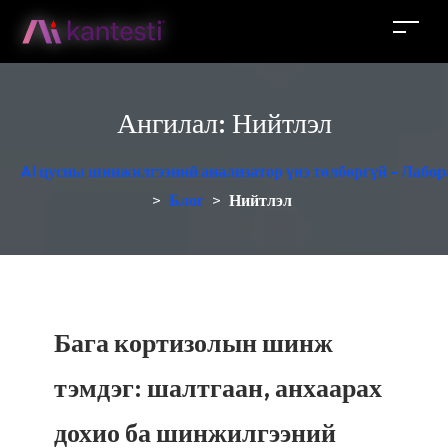
Ангилал:
Нийтлэл
AI цусны шинжилгээний анализатор үнэ төлбөргүй - Лабор
>
Блог
>
Нийтлэл
Бага кортизолын шинж
тэмдэг: шалтгаан, анхаарах
дохио ба шинжилгээний