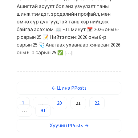
Кыргызча
Ашигтай асуулт бол энэ үзүүлэлт таны
ئۇيغۇرچە
шинж тэмдэг, эрсдэлийн профайл, мөн
өмнөх үр дүнгүүдтэй тань хэр нийцэж
Cebuano
байгаа эсэх юм. 📖 ~11 минут 📅 2026 оны 6-
Basa Jawa
р сарын 25 📝 Нийтэлсэн: 2026 оны 6-р
ພາສາລາວ
сарын 25 🩺 Анагаах ухаанаар хянасан: 2026
оны 6-р сарын 25 ✅ […]
Afrikaans
العربية المغربية
Occitan
Gàidhlig
←
Шинэ
PPosts
Euskara
1
…
20
21
22
Македонски јазик
…
91
Latviešu valoda
Galego
Хуучин
PPosts
→
অসমীয়া