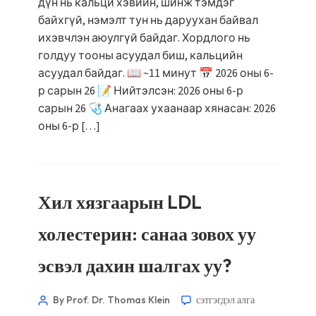
дүн нь кальци хэвийн, шинж тэмдэг
байхгүй, нэмэлт тун нь даруухан байвал
ихэвчлэн аюулгүй байдаг. Хордлого нь
голдуу тооны асуудал биш, кальцийн
асуудал байдаг. 📖 ~11 минут 📅 2026 оны 6-
р сарын 26 📝 Нийтэлсэн: 2026 оны 6-р
сарын 26 🩺 Анагаах ухаанаар хянасан: 2026
оны 6-р […]
Хил хязгаарын LDL
холестерин: санаа зовох уу
эсвэл дахин шалгах уу?
By Prof. Dr. Thomas Klein
сэтгэгдэл алга