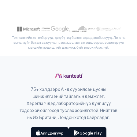
සිංහල
سنڌي
پښتو
Технологийн хөтөлбөрүүд, дэд бүтэц болон гадаад холбоосууд. Лого нь
эмнэлзүйн баталгаажуулалт, зохицуулалтын зөвшөөрөл, эсвэл эрүүл
Slovenčina
мэндийн мэдэгдлийг дэмжиж буйг илэрхийлэхгүй.
Hrvatski
Suomi
Қазақ тілі
Català
75+ хэл дээрх AI-д суурилсан цусны
шинжилгээний тайлалын дэмжлэг.
O‘zbekcha
Хэрэглэгчдэд лабораторийн үр дүнг илүү
Українська
тодорхой ойлгоход туслах зорилготой. Нийт төв
нь Их Британи, Лондон хотод байрладаг.
አማርኛ
Kiswahili
Апп Дэлгүүр
Google Play