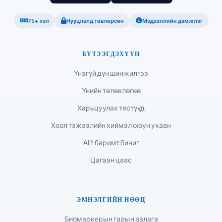
ភាសាខ្មែរ
ဗမာစာ
75+ хэл
Нууцлалд төвлөрсөн
Мэдээллийн дэмжлэг
ไทย
Tagalog
БҮТЭЭГДЭХҮҮН
Tiếng Việt
Үнэгүй дүн шинжилгээ
Bahasa Melayu
Үнийн төлөвлөгөө
മലയാളം
Харьцуулах тестүүд
ಕನ್ನಡ
Хоол тэжээлийн хиймэл оюун ухаан
ગુજરાતી
API баримт бичиг
தமிழ்
Цагаан цаас
తెలుగు
मराठी
اردو
ЭМНЭЛГИЙН НӨӨЦ
বাংলা
Биомаркерын гарын авлага