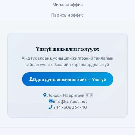
Миланы оффис
Српски језик
Парисын оффис
Íslenska
Հայերեն
Bahasa Indonesia
Үнэгүй шинжилгээг эхлүүлэх
हिन्दी
AI-д тусалсан цусны шинжилгээний тайлалын
Nederlands
тайлан үүсгэх. Зээлийн карт шаардлагагүй.
Dansk
Одоо дүн шинжилгээ хийх — Үнэгүй
Български
فارسی
Лондон
,
Их Британи
🇬🇧
简体中文
info@kantesti.net
+44 7508 364740
Română
Türkçe
Ελληνικά