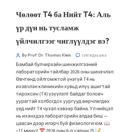
Чөлөөт T4 ба Нийт T4: Аль
үр дүн нь тусламж
үйлчилгээг чиглүүлдэг вэ?
By Prof. Dr. Thomas Klein
сэтгэгдэл алга
Бамбай булчирхайн шинжилгээний
лабораторийн тайлбар 2026 оны шинэчлэл:
Өвчтөнд ойлгомжтой үнэгүй T4 нь
ихэвчлэн клиникийн хувьд илүү ашигтай
тироксин (T4) үзүүлэлт байдаг боловч
уурагтай холбогдох уургууд өөрчлөгдөх
үед нийт T4 чухал хэвээр байна. Үл нийцэл
нь ихэнхдээ лабораторийн алдаа биш —
цаасан дээр илэрч буй физиологи юм. 📖
~11 минут 📅 2026 оны 6-р сарын 25 📝