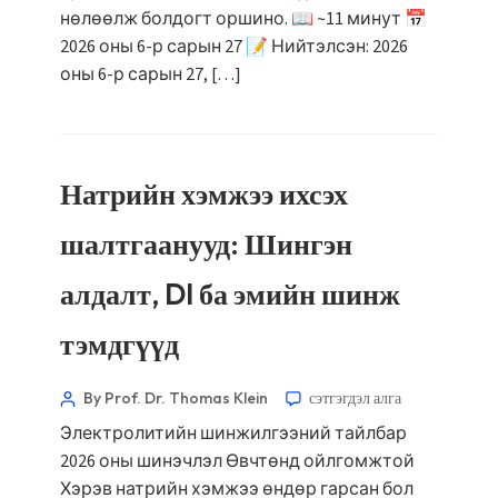
нөлөөлж болдогт оршино. 📖 ~11 минут 📅
2026 оны 6-р сарын 27 📝 Нийтэлсэн: 2026
оны 6-р сарын 27, […]
Натрийн хэмжээ ихсэх
шалтгаанууд: Шингэн
алдалт, DI ба эмийн шинж
тэмдгүүд
By Prof. Dr. Thomas Klein
сэтгэгдэл алга
Электролитийн шинжилгээний тайлбар
2026 оны шинэчлэл Өвчтөнд ойлгомжтой
Хэрэв натрийн хэмжээ өндөр гарсан бол