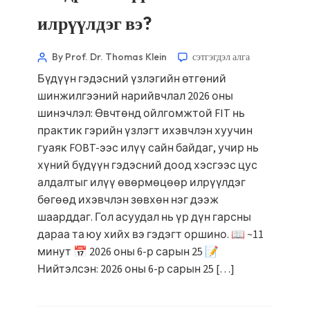
илрүүлдэг вэ?
By Prof. Dr. Thomas Klein
сэтгэгдэл алга
Бүдүүн гэдэсний үзлэгийн өтгөний
шинжилгээний нарийвчлал 2026 оны
шинэчлэл: Өвчтөнд ойлгомжтой FIT нь
практик гэрийн үзлэгт ихэвчлэн хуучин
гуаяк FOBT-ээс илүү сайн байдаг, учир нь
хүний бүдүүн гэдэсний доод хэсгээс цус
алдалтыг илүү өвөрмөцөөр илрүүлдэг
бөгөөд ихэвчлэн зөвхөн нэг дээж
шаарддаг. Гол асуудал нь үр дүн гарсны
дараа та юу хийх вэ гэдэгт оршино. 📖 ~11
минут 📅 2026 оны 6-р сарын 25 📝
Нийтэлсэн: 2026 оны 6-р сарын 25 […]