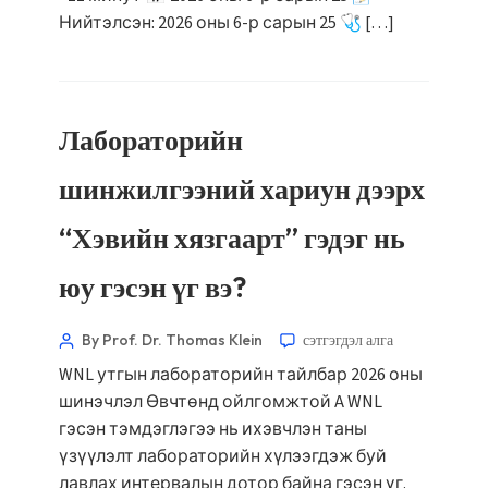
Нийтэлсэн: 2026 оны 6-р сарын 25 🩺 […]
Лабораторийн
шинжилгээний хариун дээрх
“Хэвийн хязгаарт” гэдэг нь
юу гэсэн үг вэ?
Norsk bokmål
Ślōnskŏ gŏdka
By Prof. Dr. Thomas Klein
сэтгэгдэл алга
Frysk
WNL утгын лабораторийн тайлбар 2026 оны
Esperanto
шинэчлэл Өвчтөнд ойлгомжтой A WNL
Беларуская мова
гэсэн тэмдэглэгээ нь ихэвчлэн таны
үзүүлэлт лабораторийн хүлээгдэж буй
Татар теле
лавлах интервалын дотор байна гэсэн үг.