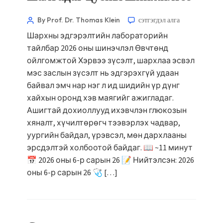
By Prof. Dr. Thomas Klein
сэтгэгдэл алга
Шархны эдгэрэлтийн лабораторийн
тайлбар 2026 оны шинэчлэл Өвчтөнд
ойлгомжтой Хэрвээ зүсэлт, шархлаа эсвэл
мэс заслын зүсэлт нь эдгэрэхгүй удаан
байвал эмч нар нэг л ид шидийн үр дүнг
хайхын оронд хэв маягийг ажигладаг.
Ашигтай дохиоллууд ихэвчлэн глюкозын
хяналт, хүчилтөрөгч тээвэрлэх чадвар,
уургийн байдал, үрэвсэл, мөн дархлааны
эрсдэлтэй холбоотой байдаг. 📖 ~11 минут
📅 2026 оны 6-р сарын 26 📝 Нийтэлсэн: 2026
оны 6-р сарын 26 🩺 […]