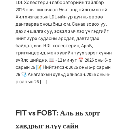
LDL Холестерин лабораторийн тайлбар
2026 оны шинэчлэл Өвчтөнд ойлгомжтой
Хил хязгаарын LDL-ийн үр дүн нь өөрөө
дангаараа онош биш юм. Санаа зовох уу,
дахин шалгах уу, эсвэл эмчлэх үү гэдгийг
нийт зүрх судасны эрсдэл, давтагдах
байдал, non-HDL холестерин, ApoB,
триглицерид, мөн хувийн түүх зэрэг хүчин
зүйлс шийднэ. 📖 ~12 минут 📅 2026 оны 6-р
сарын 26 📝 Нийтэлсэн: 2026 оны 6-р сарын
26 🩺 Анагаахын хувьд хянасан: 2026 оны 6-
р сарын 26 […]
FIT vs FOBT: Аль нь хорт
хавдрыг илүү сайн