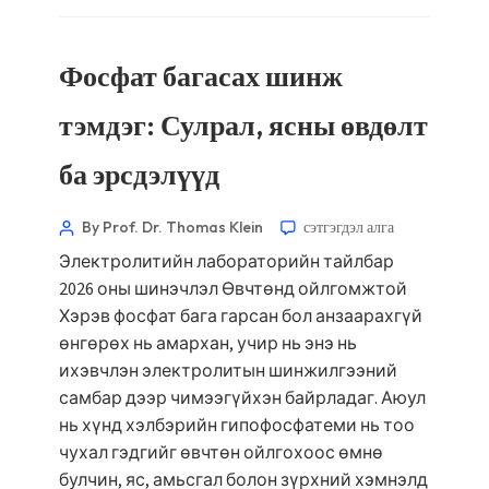
Фосфат багасах шинж
тэмдэг: Сулрал, ясны өвдөлт
ба эрсдэлүүд
By Prof. Dr. Thomas Klein
сэтгэгдэл алга
Электролитийн лабораторийн тайлбар
2026 оны шинэчлэл Өвчтөнд ойлгомжтой
Хэрэв фосфат бага гарсан бол анзаарахгүй
өнгөрөх нь амархан, учир нь энэ нь
ихэвчлэн электролитын шинжилгээний
самбар дээр чимээгүйхэн байрладаг. Аюул
нь хүнд хэлбэрийн гипофосфатеми нь тоо
чухал гэдгийг өвчтөн ойлгохоос өмнө
булчин, яс, амьсгал болон зүрхний хэмнэлд