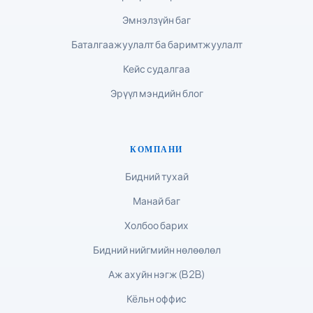
Shqip
Эмнэлзүйн баг
Magyar
Баталгаажуулалт ба баримтжуулалт
Slovenščina
Кейс судалгаа
한국어
Эрүүл мэндийн блог
Polski
Lietuvių kalba
КОМПАНИ
Русский
ქართული
Бидний тухай
Čeština
Манай баг
日本語
Холбоо барих
Eesti
Бидний нийгмийн нөлөөлөл
Azərbaycan dili
Аж ахуйн нэгж (B2B)
Bosanski
Кёльн оффис
Svenska