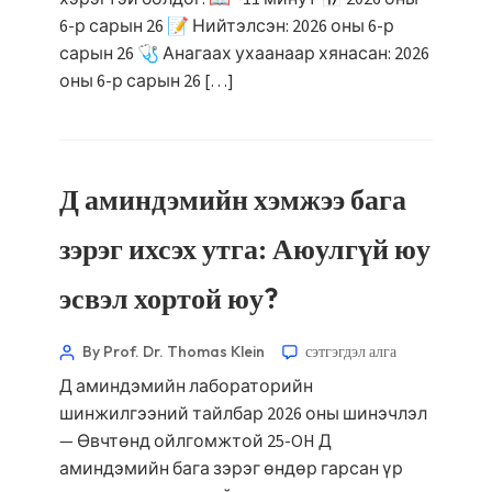
6-р сарын 26 📝 Нийтэлсэн: 2026 оны 6-р
сарын 26 🩺 Анагаах ухаанаар хянасан: 2026
оны 6-р сарын 26 […]
Д аминдэмийн хэмжээ бага
зэрэг ихсэх утга: Аюулгүй юу
эсвэл хортой юу?
By Prof. Dr. Thomas Klein
сэтгэгдэл алга
Д аминдэмийн лабораторийн
шинжилгээний тайлбар 2026 оны шинэчлэл
— Өвчтөнд ойлгомжтой 25-OH Д
аминдэмийн бага зэрэг өндөр гарсан үр