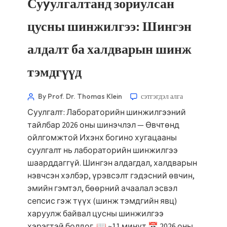
Суyулгалтанд зориулсан
цусны шинжилгээ: Шингэн
алдалт ба халдварын шинж
тэмдгүүд
By Prof. Dr. Thomas Klein
сэтгэгдэл алга
Суулгалт: Лабораторийн шинжилгээний
тайлбар 2026 оны шинэчлэл — Өвчтөнд
ойлгомжтой Ихэнх богино хугацааны
суулгалт нь лабораторийн шинжилгээ
шаарддаггүй. Шингэн алдагдал, халдварын
нэвчсэн хэлбэр, үрэвсэлт гэдэсний өвчин,
эмийн гэмтэл, бөөрний ачаалал эсвэл
сепсис гэж түүх (шинж тэмдгийн явц)
харуулж байвал цусны шинжилгээ
хэрэгтэй болдог. 📖 ~11 минут 📅 2026 оны