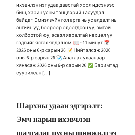
ихэвчлэн нэг удаа давстай хоол идсэнээс
биш, харин усны тэнцвэрийн асуудал
байдаг. Эмнэлзүйн гол арга нь ус алдалт нь
энгийн үү, бөөрөөр өдөөгдсөн үү, эмтэй
холбоотой юу, эсвэл яаралтай нөхцөл үү
гэдгийг ялгах явдал юм. 📖 ~11 минут 📅
2026 оны 6-р сарын 26 📝 Нийтэлсэн: 2026
оны 6-р сарын 26 🩺 Анагаах ухаанаар
хянасан: 2026 оны 6-р сарын 26 ✅ Баримтад
суурилсан […]
Шархны удаан эдгэрэлт:
Эмч нарын ихэвчлэн
шалгадаг цусны шинжилгээ