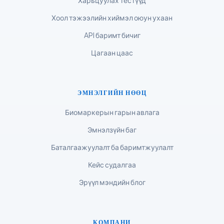
Харьцуулах тестүүд
ಕನ್ನಡ
Хоол тэжээлийн хиймэл оюун ухаан
ગુજરાતી
API баримт бичиг
தமிழ்
Цагаан цаас
తెలుగు
मराठी
اردو
ЭМНЭЛГИЙН НӨӨЦ
বাংলা
Биомаркерын гарын авлага
Shqip
Эмнэлзүйн баг
Magyar
Баталгаажуулалт ба баримтжуулалт
Slovenščina
Кейс судалгаа
한국어
Эрүүл мэндийн блог
Polski
Lietuvių kalba
КОМПАНИ
Русский