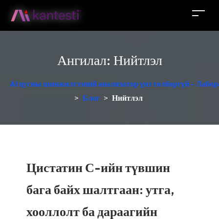
Ангилал:
Нийтлэл
AI цусны шинжилгээний анализатор үнэ төлбөргүй - Лабор
>
Блог
>
Нийтлэл
Цистатин С-ийн түвшин
бага байх шалтгаан: утга,
хооллолт ба дараагийн