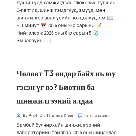
тухайн үед хэмжигдсэн глюкозын түвшин,
C-пептид, шинж тэмдгүүд, эмүүд, мөн
шинжилгээ авах үеийн нөхцөлүүд юм. 📖
~11 минут 📅 2026 оны 8-р сарын 5 📝
Нийтэлсэн: 2026 оны 8-р сарын 5 🩺
Эмнэлзүйн […]
Чөлөөт T3 өндөр байх нь юу
гэсэн үг вэ? Биотин ба
шинжилгээний алдаа
By Prof. Dr. Thomas Klein
сэтгэгдэл алга
Бамбай булчирхайн шинжилгээний
лабораторийн тайлбар 2026 оны шинэчлэл