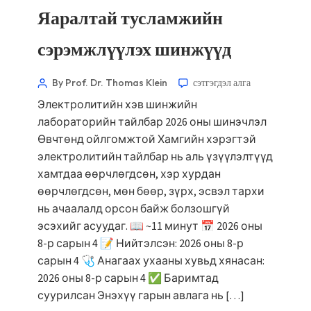
Яаралтай тусламжийн
Norsk bokmål
сэрэмжлүүлэх шинжүүд
Ślōnskŏ gŏdka
Frysk
By Prof. Dr. Thomas Klein
сэтгэгдэл алга
Esperanto
Электролитийн хэв шинжийн
лабораторийн тайлбар 2026 оны шинэчлэл
Беларуская мова
Өвчтөнд ойлгомжтой Хамгийн хэрэгтэй
Татар теле
электролитийн тайлбар нь аль үзүүлэлтүүд
Кыргызча
хамтдаа өөрчлөгдсөн, хэр хурдан
ئۇيغۇرچە
өөрчлөгдсөн, мөн бөөр, зүрх, эсвэл тархи
нь ачаалалд орсон байж болзошгүй
Cebuano
эсэхийг асуудаг. 📖 ~11 минут 📅 2026 оны
Basa Jawa
8-р сарын 4 📝 Нийтэлсэн: 2026 оны 8-р
ພາສາລາວ
сарын 4 🩺 Анагаах ухааны хувьд хянасан:
2026 оны 8-р сарын 4 ✅ Баримтад
Afrikaans
суурилсан Энэхүү гарын авлага нь […]
العربية المغربية