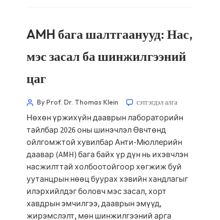
AMH бага шалтгаанууд: Нас,
мэс засал ба шинжилгээний
цаг
By Prof. Dr. Thomas Klein
сэтгэгдэл алга
Нөхөн үржихүйн дааврын лабораторийн
тайлбар 2026 оны шинэчлэл Өвчтөнд
ойлгомжтой хувилбар Анти-Мюллерийн
даавар (AMH) бага байх үр дүн нь ихэвчлэн
насжилттай холбоотойгоор хөгжиж буй
уутанцрын нөөц буурах хэвийн хандлагыг
илэрхийлдэг боловч мэс засал, хорт
хавдрын эмчилгээ, дааврын эмүүд,
жирэмслэлт, мөн шинжилгээний арга