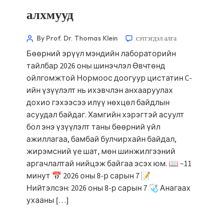
алхмууд
By Prof. Dr. Thomas Klein
сэтгэгдэл алга
Бөөрний эрүүл мэндийн лабораторийн
тайлбар 2026 оны шинэчлэл Өвчтөнд
ойлгомжтой Нормоос доогуур цистатин C-
ийн үзүүлэлт нь ихэвчлэн анхааруулах
дохио гэхээсээ илүү нөхцөл байдлын
асуудал байдаг. Хамгийн хэрэгтэй асуулт
бол энэ үзүүлэлт таны бөөрний үйл
ажиллагаа, бамбай булчирхайн байдал,
жирэмсний үе шат, мөн шинжилгээний
аргачлалтай нийцэж байгаа эсэх юм. 📖 ~11
минут 📅 2026 оны 8-р сарын 7 📝
Нийтэлсэн: 2026 оны 8-р сарын 7 🩺 Анагаах
ухааны […]