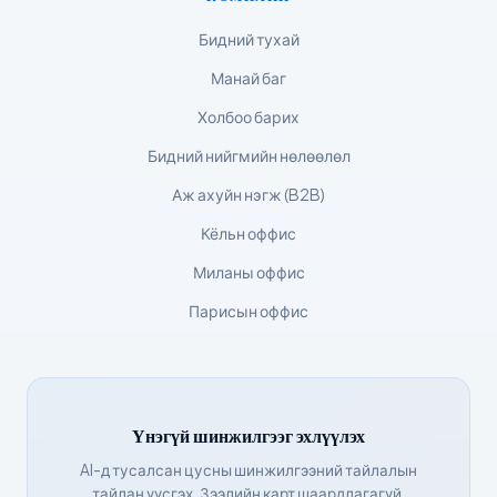
ქართული
Бидний тухай
Čeština
Манай баг
日本語
Холбоо барих
Eesti
Бидний нийгмийн нөлөөлөл
Azərbaycan dili
Аж ахуйн нэгж (B2B)
Bosanski
Кёльн оффис
Svenska
Миланы оффис
Српски језик
Парисын оффис
Íslenska
Հայերեն
Bahasa Indonesia
Үнэгүй шинжилгээг эхлүүлэх
हिन्दी
AI-д тусалсан цусны шинжилгээний тайлалын
Nederlands
тайлан үүсгэх. Зээлийн карт шаардлагагүй.