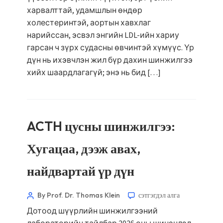
харвалттай, удамшлын өндөр
холестеринтэй, аортын хавхлаг
нарийссан, эсвэл энгийн LDL-ийн хариу
гарсан ч зүрх судасны өвчинтэй хүмүүс. Үр
дүн нь ихэвчлэн жил бүр дахин шинжилгээ
хийх шаардлагагүй; энэ нь бид […]
ACTH цусны шинжилгээ:
Хугацаа, дээж авах,
найдвартай үр дүн
By Prof. Dr. Thomas Klein
сэтгэгдэл алга
Дотоод шүүрлийн шинжилгээний