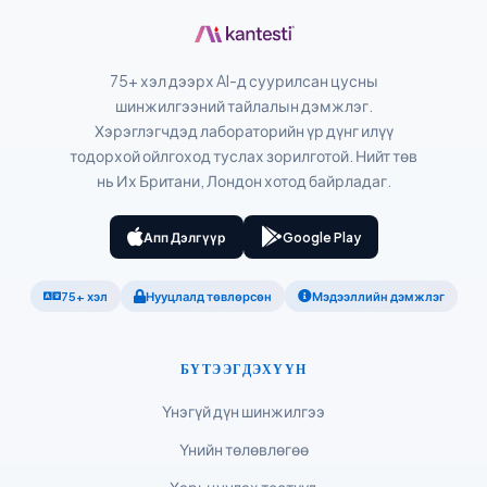
Suomi
Қазақ тілі
Català
75+ хэл дээрх AI-д суурилсан цусны
шинжилгээний тайлалын дэмжлэг.
O‘zbekcha
Хэрэглэгчдэд лабораторийн үр дүнг илүү
Українська
тодорхой ойлгоход туслах зорилготой. Нийт төв
нь Их Британи, Лондон хотод байрладаг.
አማርኛ
Kiswahili
Апп Дэлгүүр
Google Play
ភាសាខ្មែរ
ဗမာစာ
75+ хэл
Нууцлалд төвлөрсөн
Мэдээллийн дэмжлэг
ไทย
Tagalog
БҮТЭЭГДЭХҮҮН
Tiếng Việt
Үнэгүй дүн шинжилгээ
Bahasa Melayu
Үнийн төлөвлөгөө
മലയാളം