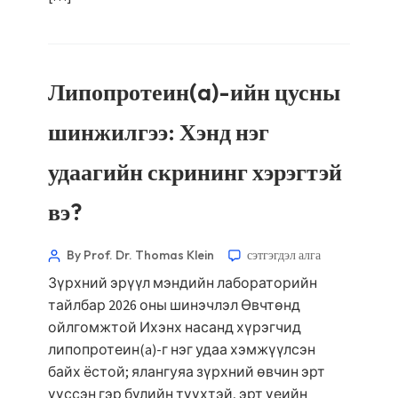
Липопротеин(a)-ийн цусны
шинжилгээ: Хэнд нэг
удаагийн скрининг хэрэгтэй
вэ?
By Prof. Dr. Thomas Klein
сэтгэгдэл алга
Зүрхний эрүүл мэндийн лабораторийн
тайлбар 2026 оны шинэчлэл Өвчтөнд
ойлгомжтой Ихэнх насанд хүрэгчид
липопротеин(a)-г нэг удаа хэмжүүлсэн
байх ёстой; ялангуяа зүрхний өвчин эрт
үүссэн гэр бүлийн түүхтэй, эрт үеийн