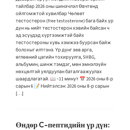
тайлбар 2026 оны шинэчлэл Өвчтөнд
ойлгомжтой хувилбар Чөлөөт
тестостерон (free testosterone) бага байх үр
дүн нь нийт тестостерон хэвийн байсан ч
эд эсүүдэд хүртээмжтэй байх
тестостероны хувь хэмжээ буурсан байж
болохыг илтгэнэ. Үр дүнг зөв арга,
өглөөний цагийн тохируулга, SHBG,
альбумин, шинж тэмдэг, мөн эмнэлзүйн
нөхцөлтэй уялдуулан баталгаажуулах
шаардлагатай. 📖 ~11 минут 📅 2026 оны 8-р
сарын 6 📝 Нийтэлсэн: 2026 оны 8-р сарын
[…]
Өндөр C-пептидийн үр дүн: