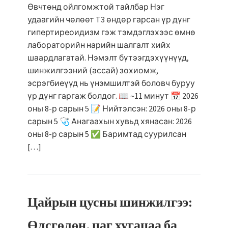
Өвчтөнд ойлгомжтой тайлбар Нэг
удаагийн чөлөөт T3 өндөр гарсан үр дүнг
гипертиреоидизм гэж тэмдэглэхээс өмнө
лабораторийн нарийн шалгалт хийх
шаардлагатай. Нэмэлт бүтээгдэхүүнүүд,
шинжилгээний (ассай) зохиомж,
эсрэгбиеүүд нь үнэмшилтэй боловч буруу
үр дүнг гаргаж болдог. 📖 ~11 минут 📅 2026
оны 8-р сарын 5 📝 Нийтэлсэн: 2026 оны 8-р
сарын 5 🩺 Анагаахын хувьд хянасан: 2026
оны 8-р сарын 5 ✅ Баримтад суурилсан
[…]
Цайрын цусны шинжилгээ:
Өлсгөлөн, цаг хугацаа ба