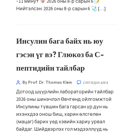
~11 минут 📅 2026 оны 8-р сарын 6 📝
Нийтэлсэн: 2026 оны 8-р сарын 6 🩺 […]
Инсулин бага байх нь юу
гэсэн үг вэ? Глюкоз ба С-
пептидийн тайлбар
By Prof. Dr. Thomas Klein
сэтгэгдэл алга
Дотоод шүүрлийн лабораторийн тайлбар
2026 оны шинэчлэл Өвчтөнд ойлгомжтой
Инсулины түвшин бага гарсан үр дүн нь
ихэнхдээ онош биш, харин өлсгөлөн
(мацаг) барих үед хэвийн хариу урвал
байдаг. Шийдвэрлэх гол мэдээллүүд нь