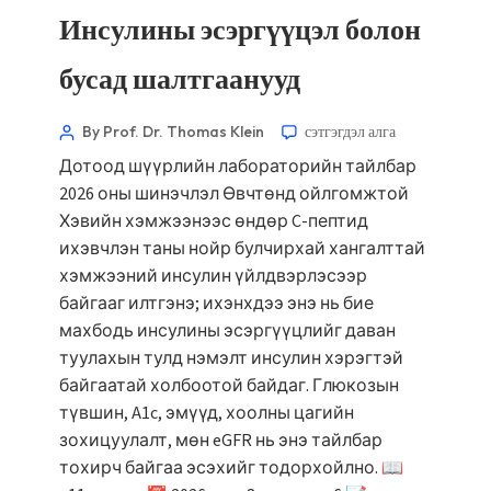
Инсулины эсэргүүцэл болон
бусад шалтгаанууд
By Prof. Dr. Thomas Klein
сэтгэгдэл алга
Дотоод шүүрлийн лабораторийн тайлбар
2026 оны шинэчлэл Өвчтөнд ойлгомжтой
Хэвийн хэмжээнээс өндөр C-пептид
ихэвчлэн таны нойр булчирхай хангалттай
хэмжээний инсулин үйлдвэрлэсээр
байгааг илтгэнэ; ихэнхдээ энэ нь бие
махбодь инсулины эсэргүүцлийг даван
туулахын тулд нэмэлт инсулин хэрэгтэй
байгаатай холбоотой байдаг. Глюкозын
түвшин, A1c, эмүүд, хоолны цагийн
зохицуулалт, мөн eGFR нь энэ тайлбар
тохирч байгаа эсэхийг тодорхойлно. 📖