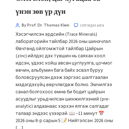
үнэн зөв үр дүн
By Prof. Dr. Thomas Klein
сэтгэгдэл алга
Хэсэгчилсэн эрдсийн (Trace Minerals)
лабораторийн тайлбар 2026 оны шинэчлэл
Өвчтөнд ойлгомжтой тайлбар Цайрын
(zinc) ийлдэс дэх түвшин нь саяхан хоол
идсэн, үдээс хойш авсан цуглуулга, цочмог
өвчин, альбумин бага байх эсвэл буруу
боловсруулсан дээж зэргээс шалтгаалан
мэдэгдэхүйц өөрчлөгдөж болно. Эмчилгээ
санал болгохоос өмнө би бодит цайрын
асуудлыг урьдчилсан шинжилгээний (pre-
analytic) алдаанаас хэрхэн ялгаж салгадаг
талаар эндээс үзээрэй. 📖 ~11 минут 📅
2026 оны 8-р сарын 5 📝 Нийтэлсэн: 2026 оны
[…]