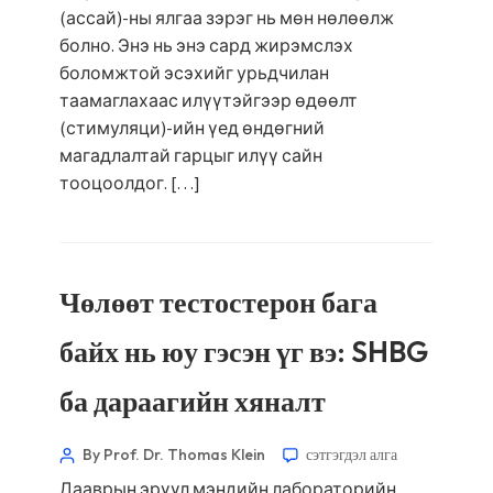
(ассай)-ны ялгаа зэрэг нь мөн нөлөөлж
болно. Энэ нь энэ сард жирэмслэх
боломжтой эсэхийг урьдчилан
таамаглахаас илүүтэйгээр өдөөлт
(стимуляци)-ийн үед өндөгний
магадлалтай гарцыг илүү сайн
тооцоолдог. […]
Чөлөөт тестостерон бага
байх нь юу гэсэн үг вэ: SHBG
ба дараагийн хяналт
By Prof. Dr. Thomas Klein
сэтгэгдэл алга
Дааврын эрүүл мэндийн лабораторийн