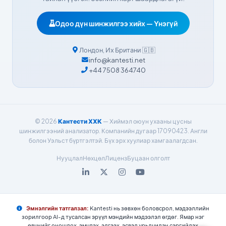
Dansk
Одоо дүн шинжилгээ хийх — Үнэгүй
Български
فارسی
Лондон
,
Их Британи
🇬🇧
简体中文
info@kantesti.net
+44 7508 364740
Română
Türkçe
Ελληνικά
© 2026
Кантести ХХК
— Хиймэл оюун ухааны цусны
Português
шинжилгээний анализатор. Компанийн дугаар 17090423. Англи
Español
болон Уэльст бүртгэлтэй. Бүх эрх хуулиар хамгаалагдсан.
Italiano
Нууцлал
Нөхцөл
Лиценз
Буцаан олголт
עִבְרִית
Français
العربية
Эмнэлгийн татгалзал:
Kantesti нь зөвхөн боловсрол, мэдээллийн
зорилгоор AI-д тусалсан эрүүл мэндийн мэдээлэл өгдөг. Ямар нэг
Deutsch
өвчнийг оношлох, эмчлэх, эдгээх, эсвэл урьдчилан сэргийлэх