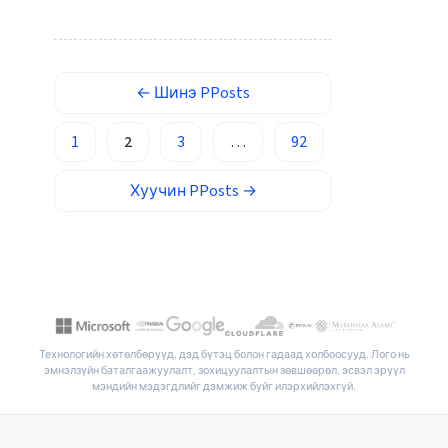
Occitan
Gàidhlig
Euskara
←
Шинэ
PPosts
Македонски јазик
1
2
3
…
92
Latviešu valoda
Galego
Хуучин
PPosts
→
অসমীয়া
සිංහල
سنڌي
پښتو
Технологийн хөтөлбөрүүд, дэд бүтэц болон гадаад холбоосууд. Лого нь
эмнэлзүйн баталгаажуулалт, зохицуулалтын зөвшөөрөл, эсвэл эрүүл
Slovenčina
мэндийн мэдэгдлийг дэмжиж буйг илэрхийлэхгүй.
Hrvatski