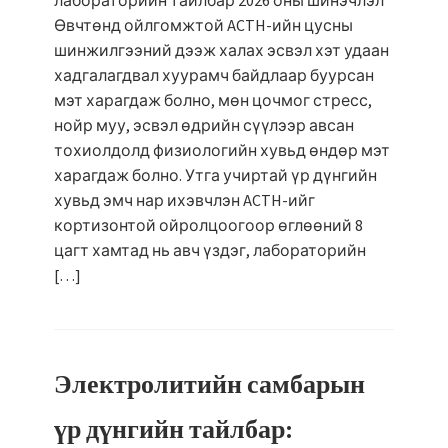
лабораторийн тайлбар 2026 оны шинэчлэл
Өвчтөнд ойлгомжтой ACTH-ийн цусны
шинжилгээний дээж халах эсвэл хэт удаан
хадгалагдвал хуурамч байдлаар буурсан
мэт харагдаж болно, мөн цочмог стресс,
нойр муу, эсвэл өдрийн сүүлээр авсан
тохиолдолд физиологийн хувьд өндөр мэт
харагдаж болно. Утга учиртай үр дүнгийн
хувьд эмч нар ихэвчлэн ACTH-ийг
кортизонтой ойролцоогоор өглөөний 8
цагт хамтад нь авч үздэг, лабораторийн
[…]
Электролитийн самбарын
үр дүнгийн тайлбар: