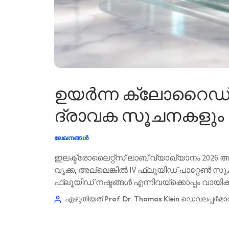
ഉയർന്ന ക്ലോറൈഡ് എ
ദ്രാവക സൂചനകളും
ലേഖനങ്ങൾ
ഇലക്ട്രോലൈറ്റ്സ് ലാബ് വ്യാഖ്യാനം 2026
വൃക്ക, അല്ലെങ്കിൽ IV ഫ്ലൂയിഡ് പാറ്റേൺ സൂച
ഫ്ലൂയിഡ് നഷ്ടങ്ങൾ എന്നിവയ്‌ക്കൊപ്പം വായിക
പ്രസിദ്ധീകരിച്ചത്: ജൂൺ 30, 2026 🩺 മെഡിക്കല
എഴുതിയത് Prof. Dr. Thomas Klein
ഡെവലപ്പർമാ
Norsk bokmål
Ślōnskŏ gŏdka