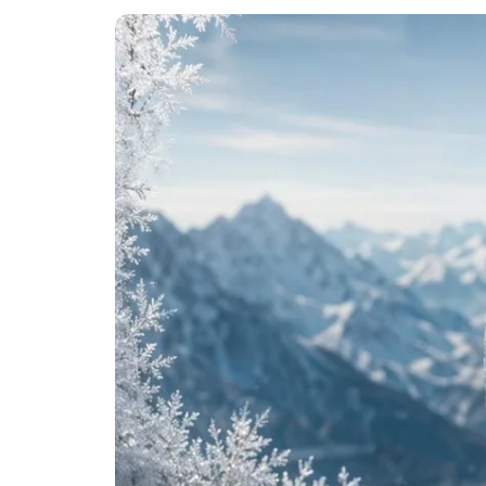
Frysk
Esperanto
Беларуская мова
Татар теле
Кыргызча
ئۇيغۇرچە
Cebuano
Basa Jawa
ພາສາລາວ
Монгол
Afrikaans
العربية المغربية
Occitan