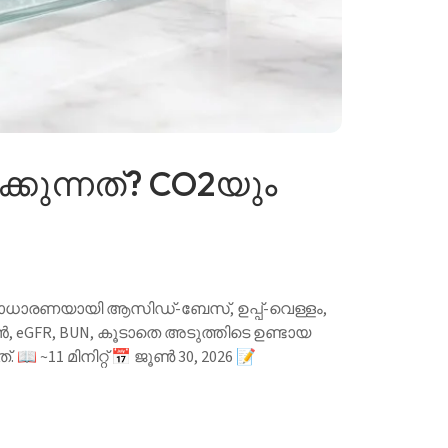
കുന്നത്? CO2യും
സാധാരണയായി ആസിഡ്-ബേസ്, ഉപ്പ്-വെള്ളം,
ിൻ, eGFR, BUN, കൂടാതെ അടുത്തിടെ ഉണ്ടായ
 ~11 മിനിറ്റ് 📅 ജൂൺ 30, 2026 📝