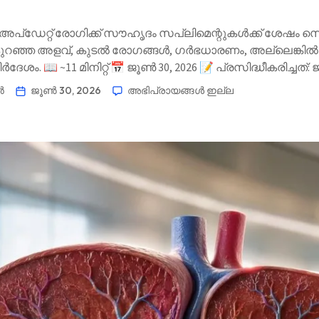
 അപ്‌ഡേറ്റ് രോഗിക്ക് സൗഹൃദം സപ്ലിമെന്റുകൾക്ക് ശേഷം സ
റഞ്ഞ അളവ്, കുടൽ രോഗങ്ങൾ, ഗർഭധാരണം, അല്ലെങ്കിൽ 
േശം. 📖 ~11 മിനിറ്റ് 📅 ജൂൺ 30, 2026 📝 പ്രസിദ്ധീകരിച്ചത
ിവ് അടിസ്ഥാനമാക്കിയുള്ളത് ഈ ഗൈഡ് എഴുതിയത് […] എ
ർ
ജൂൺ 30, 2026
അഭിപ്രായങ്ങൾ ഇല്ല