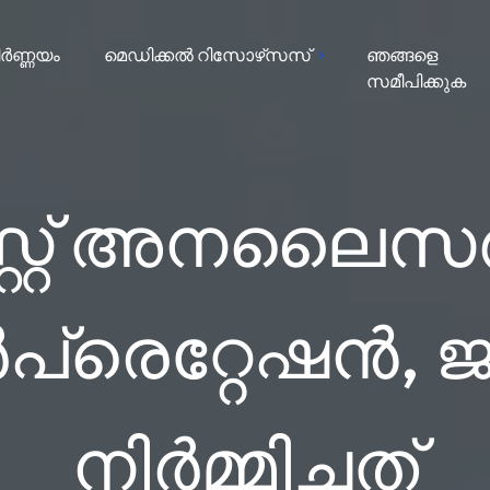
ർണ്ണയം
മെഡിക്കൽ റിസോഴ്‌സസ്
ഞങ്ങളെ
സമീപിക്കുക
സ്റ്റ് അനലൈ
ർപ്രെറ്റേഷൻ, 
നിർമ്മിച്ചത്