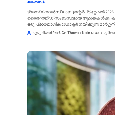
ലേഖനങ്ങൾ
Català
ട്രേസ് മിനറൽസ് ലാബ് ഇന്റർപ്രിറ്റേഷൻ 2026
O‘zbekcha
തൈറോയ്ഡ് സംബന്ധമായ ആശങ്കകൾക്ക്, കു
Українська
ഒരു പ്രായോഗിക ഡോക്ടർ നയിക്കുന്ന മാർഗ്ഗനിർദ
አማርኛ
അവലോകനം ചെയ്തത്: ജൂൺ 30, 2026 ✅ തെള
എഴുതിയത് Prof. Dr. Thomas Klein
ഡെവലപ്പർമാ
Kiswahili
ភាសាខ្មែរ
ဗမာစာ
ไทย
Tagalog
Tiếng Việt
Bahasa Melayu
ಕನ್ನಡ
ગુજરાતી
தமிழ்