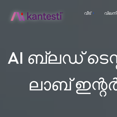
വീട്
വിലനി
AI ബ്ലഡ് ടെ
ലാബ് ഇന്റ