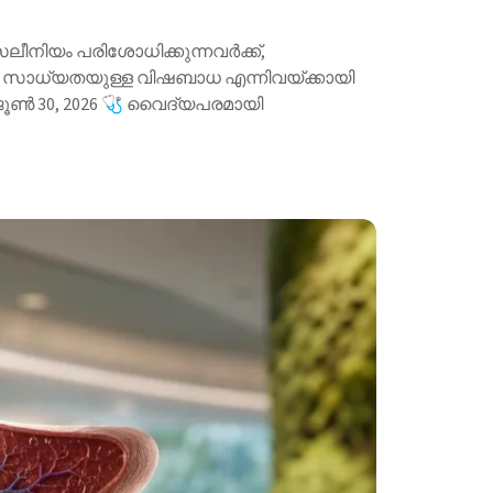
െലീനിയം പരിശോധിക്കുന്നവർക്ക്,
സാധ്യതയുള്ള വിഷബാധ എന്നിവയ്ക്കായി
്: ജൂൺ 30, 2026 🩺 വൈദ്യപരമായി
ന്നരുടെ നേതൃത്വത്തിൽ ആണ്