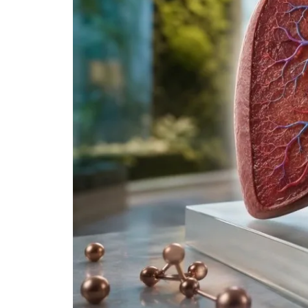
తెలుగు
मराठी
اردو
বাংলা
Shqip
Magyar
Slovenščina
한국어
Polski
Lietuvių kalba
Русский
ქართული
Čeština