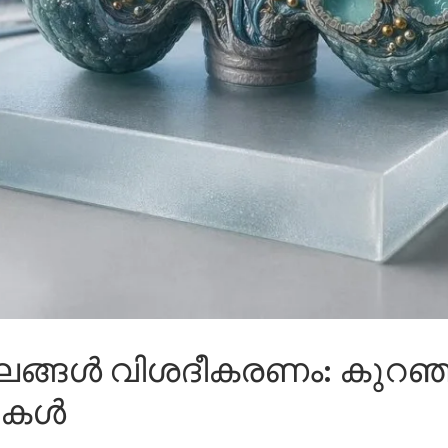
 ഫലങ്ങൾ വിശദീകരണം: കുറഞ്
നകൾ