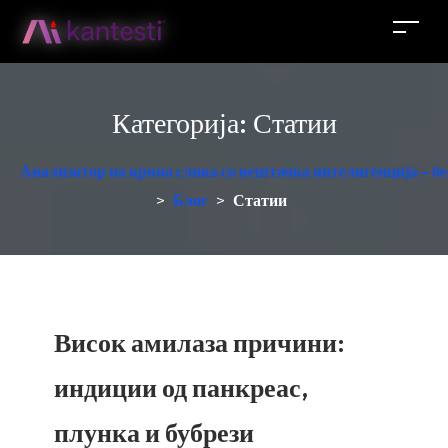
Категорија:
Статии
Анализатор на крвна слика со вештачка интелигенција - б
>
Блог
>
Статии
Висок амилаза причини:
индиции од панкреас,
плунка и бубрези