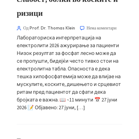
ризици
Од Prof. Dr. Thomas Klein
Нема коментари
Лабораториска интерпретација на
електролити 2026 ажурирање за пациенти
Низок резултат за фосфат лесно може да
се пропушти, бидејќи често тивко стои на
електролитна табла. Опасноста е дека
тешка хипофосфатемија може да влијае на
мускулите, коските, дишењето и срцевиот
ритам пред пациентот да сфати дека
бројката е важна. 📖 ~11 минути 📅 27 јуни
2026 📝 Објавено: 27 јуни, […]