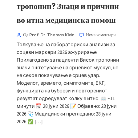
тропонин? Знаци и причини
во итна медицинска помош
Од Prof. Dr. Thomas Klein
Нема коментари
Толкување на лабораториски анализи за
срцеви маркери 2026 ажурирање
Прилагодено за пациенти Висок тропонин
значи оштетување на срцевиот мускул, но
не секое покачување е срцев удар.
Моделот, времето, симптомите, ЕКГ,
функцијата на бубрези и повторениот
резултат одредуваат колку е итно. 📖 ~11
минути 📅 28 јуни 2026 📝 Објавено: 28 јуни
2026 🩺 Медицински прегледано: 28 јуни
2026 ✅ […]