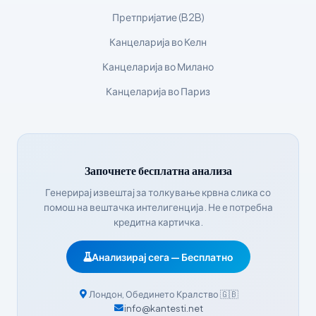
Eesti
Претпријатие (B2B)
Azərbaycan dili
Канцеларија во Келн
Bosanski
Канцеларија во Милано
Svenska
Канцеларија во Париз
Српски језик
Íslenska
Հայերեն
Bahasa Indonesia
Започнете бесплатна анализа
हिन्दी
Генерирај извештај за толкување крвна слика со
помош на вештачка интелигенција. Не е потребна
Nederlands
кредитна картичка.
Dansk
Анализирај сега — Бесплатно
Български
فارسی
Лондон
,
Обединето Кралство
🇬🇧
简体中文
info@kantesti.net