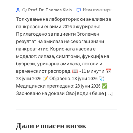
Од Prof. Dr. Thomas Klein
Нема коментари
Толкување на лабораториски анализи за
панкреасни ензими 2026 ажурирање
Прилагодено за пациенти Зголемен
резултат на амилаза не секогаш значи
панкреатитис. Корисната насока е
моделот: липаза, симптоми, функција на
бубрези, уринарна амилаза, лекови и
временскиот распоред. 📖 ~11 минути 📅
28 јуни 2026 📝 Објавено: 28 јуни 2026 🩺
Медицински прегледано: 28 јуни 2026 ✅
Засновано на докази Овој водич беше […]
Дали е опасен висок