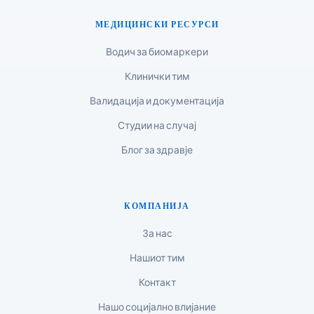
मराठी
МЕДИЦИНСКИ РЕСУРСИ
اردو
Водич за биомаркери
বাংলা
Клинички тим
Shqip
Валидација и документација
Magyar
Студии на случај
Slovenščina
Блог за здравје
한국어
Polski
Lietuvių kalba
КОМПАНИЈА
Русский
За нас
ქართული
Нашиот тим
Čeština
Контакт
日本語
Нашо социјално влијание