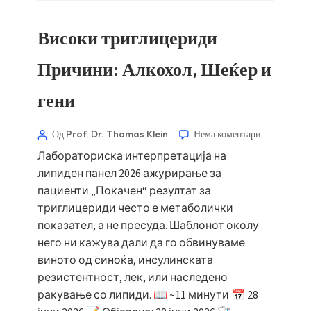
Високи триглицериди
Причини: Алкохол, Шеќер и
гени
Од Prof. Dr. Thomas Klein
Нема коментари
Лабораториска интерпретација на
липиден панел 2026 ажурирање за
пациенти „Покачен“ резултат за
триглицериди често е метаболички
показател, а не пресуда. Шаблонот околу
него ни кажува дали да го обвинуваме
виното од синоќа, инсулинската
резистентност, лек, или наследено
ракување со липиди. 📖 ~11 минути 📅 28