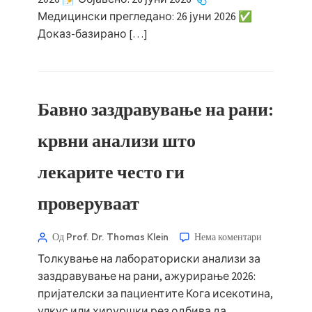
Медицински прегледано: 26 јуни 2026 ✅
Доказ-базирано […]
Бавно заздравување на рани:
крвни анализи што
лекарите често ги
проверуваат
Од Prof. Dr. Thomas Klein
Нема коментари
Norsk bokmål
Толкување на лабораториски анализи за
Ślōnskŏ gŏdka
заздравување на рани, ажурирање 2026:
пријателски за пациентите Кога исекотина,
Frysk
улкус или хируршки рез одбива да