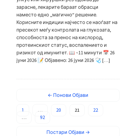
Esperanto
зарасне, лекарите бараат обрасци
Беларуская мова
наместо едно „магично“ решение.
Корисните индиции најчесто се наоѓаат на
Татар теле
пресекот меѓу контролата на глукозата,
Кыргызча
способноста за пренос на кислород,
ئۇيغۇرچە
протеинскиот статус, воспалението и
ризикот од имунитет. 📖 ~11 минути 📅 26
Cebuano
јуни 2026 📝 Објавено: 26 јуни 2026 🩺 […]
Basa Jawa
ພາສາລາວ
Монгол
Afrikaans
←
Понови
Објави
العربية المغربية
1
…
20
21
22
Occitan
…
92
Gàidhlig
Постари
Објави
→
Euskara