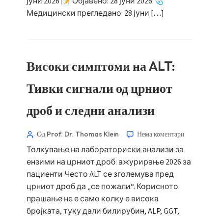
јуни 2026 📝 Објавено: 28 јуни 2026 🩺
Медицински прегледано: 28 јуни […]
Високи симптоми на ALT:
Тивки сигнали од црниот
дроб и следни анализи
Од Prof. Dr. Thomas Klein
Нема коментари
Толкување на лабораториски анализи за
ензими на црниот дроб: ажурирање 2026 за
пациенти Често ALT се зголемува пред
црниот дроб да „се пожали“. Корисното
прашање не е само колку е висока
бројката, туку дали билирубин, ALP, GGT,