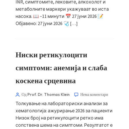
INR, симптомите, лековите, алкохолот и
метаболните маркери укажуваат во иста
насока. 📖 ~11 минути 📅 27 јуни 2026 📝
Објавено: 27 јуни 2026 🩺 […]
Ниски ретикулоцити
симптоми: анемија и слаба
коскена срцевина
Од Prof. Dr. Thomas Klein
Нема коментари
Толкување на лабораториски анализи за
хематологија: ажурирање 2026 за пациенти
Низок број на ретикулоцити ретко има
сопствена шема на симптоми. Резултатот е