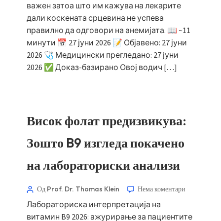
важен затоа што им кажува на лекарите
дали коскената срцевина не успева
правилно да одговори на анемијата. 📖 ~11
минути 📅 27 јуни 2026 📝 Објавено: 27 јуни
2026 🩺 Медицински прегледано: 27 јуни
2026 ✅ Доказ-базирано Овој водич […]
Висок фолат предизвикува:
Зошто B9 изгледа покачено
на лабораториски анализи
Од Prof. Dr. Thomas Klein
Нема коментари
Лабораториска интерпретација на
витамин B9 2026: ажурирање за пациентите