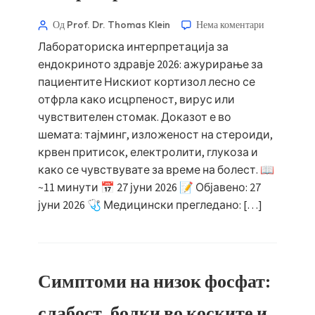
Од Prof. Dr. Thomas Klein
Нема коментари
Лабораториска интерпретација за
ендокриното здравје 2026: ажурирање за
пациентите Нискиот кортизол лесно се
отфрла како исцрпеност, вирус или
чувствителен стомак. Доказот е во
шемата: тајминг, изложеност на стероиди,
крвен притисок, електролити, глукоза и
како се чувствувате за време на болест. 📖
~11 минути 📅 27 јуни 2026 📝 Објавено: 27
јуни 2026 🩺 Медицински прегледано: […]
Симптоми на низок фосфат:
слабост, болки во коските и