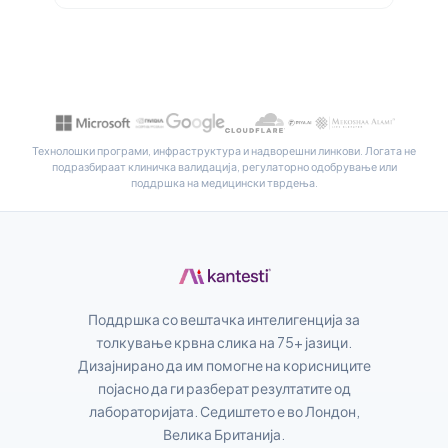
Latviešu valoda
Galego
অসমীয়া
සිංහල
Технолошки програми, инфраструктура и надворешни линкови. Логата не
سنڌي
подразбираат клиничка валидација, регулаторно одобрување или
поддршка на медицински тврдења.
پښتو
Slovenčina
Hrvatski
Поддршка со вештачка интелигенција за
Suomi
толкување крвна слика на 75+ јазици.
Қазақ тілі
Дизајнирано да им помогне на корисниците
појасно да ги разберат резултатите од
Català
лабораторијата. Седиштето е во Лондон,
O‘zbekcha
Велика Британија.