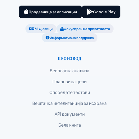
Українська
አማርኛ
Продавница за апликации
Google Play
Kiswahili
75+ јазици
Фокусиран на приватноста
ភាសាខ្មែរ
Информативна поддршка
ဗမာစာ
ไทย
ПРОИЗВОД
Tagalog
Бесплатна анализа
Tiếng Việt
Планови за цени
Bahasa Melayu
Споредете тестови
മലയാളം
Вештачка интелигенција за исхрана
ಕನ್ನಡ
API документи
ગુજરાતી
Бела книга
தமிழ்
తెలుగు