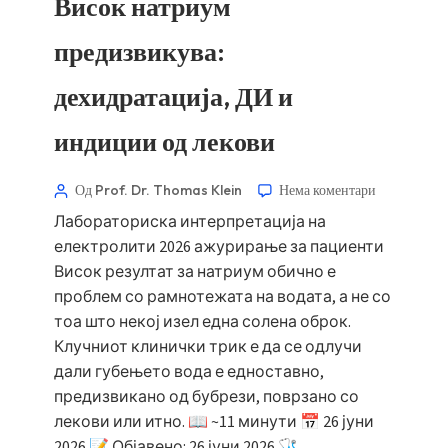
Висок натриум
предизвикува:
дехидратација, ДИ и
индиции од лекови
Од Prof. Dr. Thomas Klein
Нема коментари
Лабораториска интерпретација на
електролити 2026 ажурирање за пациенти
Висок резултат за натриум обично е
проблем со рамнотежата на водата, а не со
тоа што некој изел една солена оброк.
Клучниот клинички трик е да се одлучи
дали губењето вода е едноставно,
предизвикано од бубрези, поврзано со
лекови или итно. 📖 ~11 минути 📅 26 јуни
2026 📝 Објавено: 26 јуни 2026 🩺