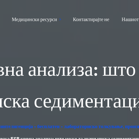
Медицински ресурси
Контактирајте не
Нашиот
на анализа: што
иска седиментаци
интелигенција - бесплатен - лабораториско толкување, произ
иска ESR крвна анализа: што може да значи ниска седиментаци