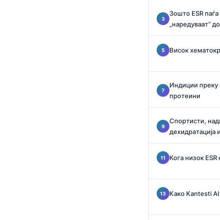
O‘zbekcha
Зошто ESR паѓа 
Українська
„наредуваат“ д
አማርኛ
Висок хематокр
Kiswahili
ភាសាខ្មែរ
Индиции преку 
ဗမာစာ
протеини
ไทย
Tagalog
Спортисти, над
дехидратација и
Tiếng Việt
Bahasa Melayu
Кога низок ESR
മലയാളം
ಕನ್ನಡ
Како Kantesti A
ગુજરાતી
தமிழ்