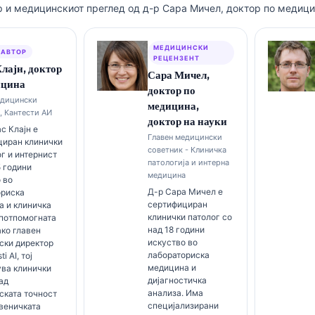
р и медицинскиот преглед од д-р Сара Мичел, доктор по медицин
МЕДИЦИНСКИ
 АВТОР
РЕЦЕНЗЕНТ
лајн, доктор
Сара Мичел,
ицина
доктор по
едицински
медицина,
, Кантести АИ
доктор на науки
с Клајн е
Главен медицински
циран клинички
советник - Клиничка
г и интернист
патологија и интерна
5 години
медицина
 во
Д-р Сара Мичел е
ориска
сертифициран
а и клиничка
клинички патолог со
 потпомогната
над 18 години
ако главен
искуство во
ски директор
лабораториска
i AI, тој
медицина и
ува клинички
дијагностичка
ад
анализа. Има
ската точност
специјализирани
веничката