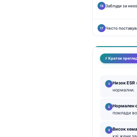
Заблуди за низо
తెలుగు
मराठी
Често поставу
اردو
বাংলা
Shqip
⚡ Краток прегле
Magyar
Slovenščina
한국어
Низок ESR
Polski
нормални.
Lietuvių kalba
Нормален о
Русский
помлади во
ქართული
Висок хем
Čeština
кај жени з