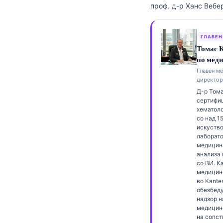
проф. д-р Ханс Вебе
Frysk
Esperanto
ГЛАВЕН
Беларуская мова
Томас К
по мед
Татар теле
Главен м
Кыргызча
директор
Д-р Тома
ئۇيغۇرچە
сертифи
Cebuano
хематоло
со над 1
Basa Jawa
искуство
лаборат
ພາສາລາວ
медицин
анализа
Монгол
со ВИ. К
медицин
Afrikaans
во Kantest
обезбед
العربية المغربية
надзор н
Occitan
медицин
на сопст