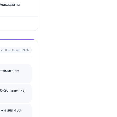
бликации на
v1.0 —
14 мај 2026
птомите се
 0–20 mm/ч кај
мажи или 48%