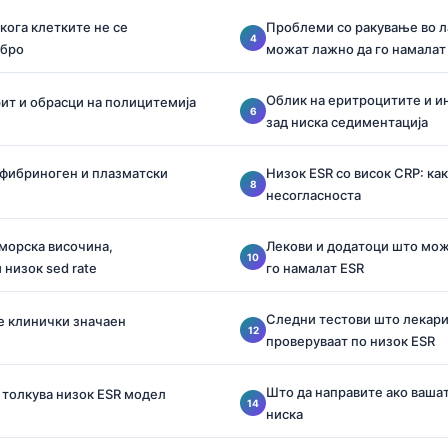
кога клетките не се
Проблеми со ракување во л
обро
можат лажно да го намалат
Облик на еритроцитите и 
ит и обрасци на полицитемија
зад ниска седиментација
фибриноген и плазматски
Низок ESR со висок CRP: как
несогласноста
морска височина,
Лекови и додатоци што мож
 низок sed rate
го намалат ESR
Следни тестови што лекари
 е клинички значаен
проверуваат по низок ESR
Што да направите ако ваша
I толкува низок ESR модел
ниска