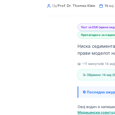
Од Prof. Dr. Thomas Klein
14 мај
Тест за ESR (крвна се
Прилагодено за пацие
Ниска седиментац
прави моделот на
📖 ~11 минути
📅
14 ма
📝 Објавено:
14 мај 
🔄 Последно ажу
Norsk bokmål
Овој водич е напиша
Ślōnskŏ gŏdka
Медицински советода