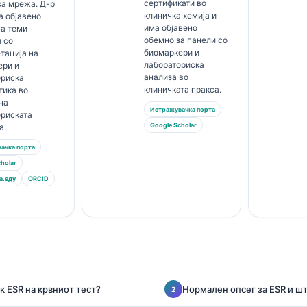
сертификати во
ка мрежа. Д-р
клиничка хемија и
а објавено
има објавено
на теми
обемно за панели со
 со
биомаркери и
тација на
лабораториска
ери и
анализа во
ориска
клиничката пракса.
тика во
на
Истражувачка порта
ориската
Google Scholar
а.
ачка порта
holar
а.еду
ORCID
к ESR на крвниот тест?
Нормален опсег за ESR и шт