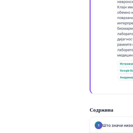
Gàidhlig
невронс
Клајн им
Euskara
обемно 
поврзани
Latviešu valoda
интерпре
биомарк
Galego
лаборат
дијагнос
অসমীয়া
рамките 
සිංහල
лаборат
медицин
سنڌي
Истражув
پښتو
Google Sc
Академиј
Slovenčina
Hrvatski
Suomi
Содржина
Қазақ тілі
Што значи низо
Català