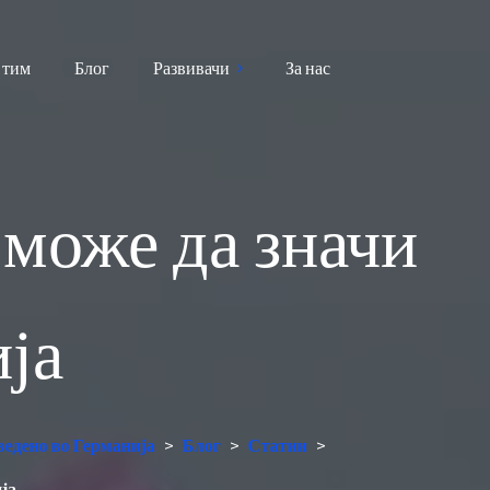
 тим
Блог
Развивачи
За нас
 може да значи
ја
ведено во Германија
>
Блог
>
Статии
>
ја