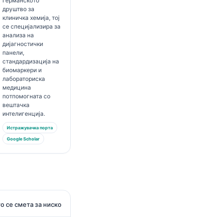
Германското
друштво за
клиничка хемија, тој
се специјализира за
анализа на
дијагностички
панели,
стандардизација на
биомаркери и
лабораториска
медицина
потпомогната со
вештачка
интелигенција.
Истражувачка порта
Google Scholar
о се смета за ниско