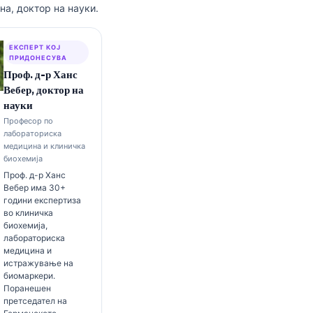
а, доктор на науки.
ЕКСПЕРТ КОЈ
ПРИДОНЕСУВА
Проф. д-р Ханс
Вебер, доктор на
науки
Професор по
лабораториска
медицина и клиничка
биохемија
Проф. д-р Ханс
Вебер има 30+
години експертиза
во клиничка
биохемија,
лабораториска
медицина и
истражување на
биомаркери.
Поранешен
претседател на