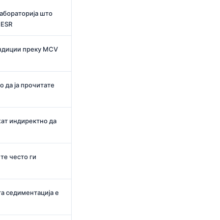
абораторија што
 ESR
индиции преку MCV
о да ја прочитате
ат индиректно да
те често ги
та седиментација е