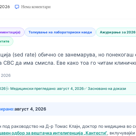
 2026
Нема коментари
диментација)
Толкување на лабораториски наоди
Ажурирање за 2026
нтите
ија (sed rate) обично се занемарува, но понекогаш 
 CBC да има смисла. Еве како тоа го читам клиничк
ј 2026
2026
🩺 Медицински прегледано:
август 4, 2026
✅ Засновано на докази
рирано:
август 4, 2026
н под раководство на
Д-р Томас Клајн, доктор по медицина
во с
вен одбор за вештачка интелигенција „Кантести“
, вклучувајќи