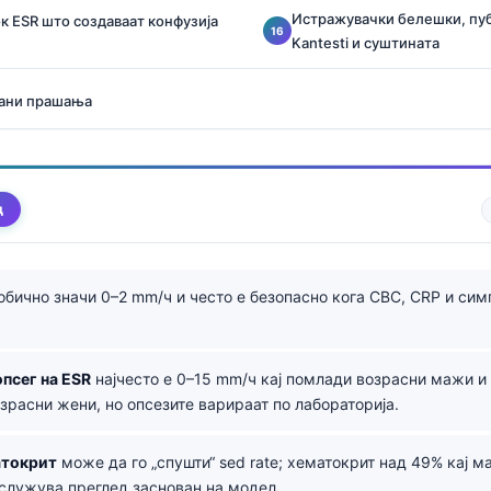
Истражувачки белешки, пу
к ESR што создаваат конфузија
Kantesti и суштината
вани прашања
д
обично значи 0–2 mm/ч и често е безопасно кога CBC, CRP и сим
псег на ESR
најчесто е 0–15 mm/ч кај помлади возрасни мажи и
зрасни жени, но опсезите варираат по лабораторија.
атокрит
може да го „спушти“ sed rate; хематокрит над 49% кај 
аслужува преглед заснован на модел.