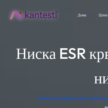
Дома
Цени
Ниска ESR крв
н
Анализатор на крвна слика со вештачка 
Н