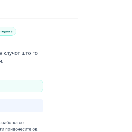
 година
е клучот што го
и.
оработка со
 ги придонесите од