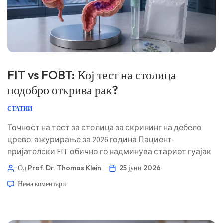
FIT vs FOBT: Кој тест на столица
подобро открива рак?
СТАТИИ
Точност на тест за столица за скрининг на дебело
црево: ажурирање за 2026 година Пациент-
пријателски FIT обично го надминува стариот гуајак
FOBT за практично домашно скринирање, бидејќи е
Од Prof. Dr. Thomas Klein
25 јуни 2026
попрецизен за крварење од човечкиот долен дел на
Нема коментари
цревата и обично бара само еден примерок.
Поголемата дилема е што правите по добиениот
резултат. 📖 ~11 минути 📅 25 јуни 2026 📝 Објавено: 25