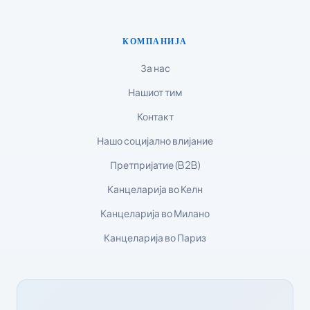
Polski
Lietuvių kalba
КОМПАНИЈА
Русский
За нас
ქართული
Нашиот тим
Čeština
Контакт
日本語
Нашо социјално влијание
Eesti
Претпријатие (B2B)
Azərbaycan dili
Канцеларија во Келн
Bosanski
Канцеларија во Милано
Svenska
Канцеларија во Париз
Српски језик
Íslenska
Հայերեն
Bahasa Indonesia