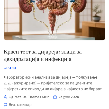
Крвен тест за дијареја: знаци за
дехидратација и инфекција
СТАТИИ
Лабораториски анализи за дијареја — толкување
2026 (ажурирано) — пријателско за пациентите
Најкратките епизоди на дијареја најчесто не бараат
лабораториски анализи. Крвните тестови стануваат
Од Prof. Dr. Thomas Klein
26 јуни 2026
корисни кога приказната укажува на губење
Нема коментари
течности, инвазивна инфекција, воспалителна