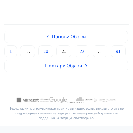
ພາສາລາວ
📅 25 јуни 2026 📝 Објавено: 25 јуни 2026 🩺
Монгол
Медицински прегледано: 25 јуни 2026 ✅ Засновано на
докази […]
Afrikaans
العربية المغربية
←
Понови
Објави
Occitan
1
…
20
21
22
…
91
Gàidhlig
Euskara
Постари
Објави
→
Latviešu valoda
Galego
অসমীয়া
සිංහල
Технолошки програми, инфраструктура и надворешни линкови. Логата не
سنڌي
подразбираат клиничка валидација, регулаторно одобрување или
поддршка на медицински тврдења.
پښتو