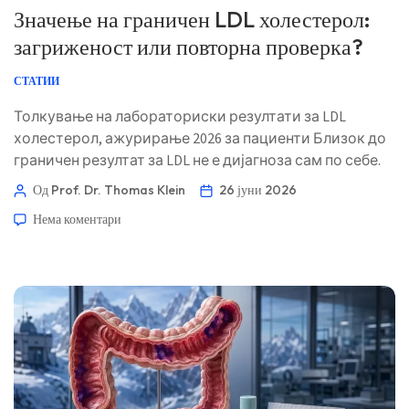
Значење на граничен LDL холестерол:
загриженост или повторна проверка?
СТАТИИ
Толкување на лабораториски резултати за LDL
холестерол, ажурирање 2026 за пациенти Близок до
граничен резултат за LDL не е дијагноза сам по себе.
Одлуката дали да се загрижите, да се повтори
Од Prof. Dr. Thomas Klein
26 јуни 2026
проверката или да се започне третман зависи од
Нема коментари
вкупниот ризик за срце, повторливоста,
холестеролот што не е HDL, ApoB, триглицеридите и
личната историја. 📖 ~12 минути 📅 26 јуни 2026 📝
Објавено: 26 јуни 2026 🩺 Медицински прегледано: 26
јуни 2026 […]