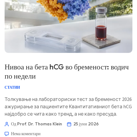
Norsk bokmål
Ślōnskŏ gŏdka
Frysk
Нивоа на бета hCG во бременост: водич
Esperanto
по недели
Беларуская мова
СТАТИИ
Татар теле
Толкување на лабораториски тест за бременост 2026
Кыргызча
ажурирање за пациентите Квантитативниот бета hCG
ئۇيغۇرچە
најдобро се чита како тренд, а не како пресуда.
Cebuano
Истата бројка може да биде смирувачка, неизвесна
Од Prof. Dr. Thomas Klein
25 јуни 2026
или загрижувачка во зависност од датумите,
Basa Jawa
Нема коментари
симптомите и наодите од ултразвукот. 📖 ~11 минути