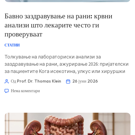
Бавно заздравување на рани: крвни
анализи што лекарите често ги
проверуваат
СТАТИИ
Толкување на лабораториски анализи за
заздравување на рани, ажурирање 2026: пријателски
за пациентите Кога исекотина, улкус или хируршки
рез одбива да зарасне, лекарите бараат обрасци
Од Prof. Dr. Thomas Klein
26 јуни 2026
наместо едно „магично“ решение. Корисните
Нема коментари
индиции најчесто се наоѓаат на пресекот меѓу
контролата на глукозата, способноста за пренос на
кислород, протеинскиот статус, воспалението и
ризикот од имунитет. 📖 ~11 минути 📅 26 јуни 2026 📝
Објавено: 26 јуни 2026 🩺 […]