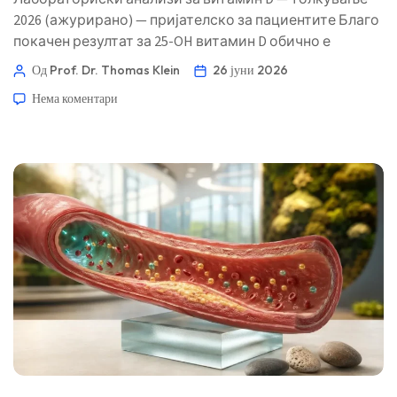
2026 (ажурирано) — пријателско за пациентите Благо
покачен резултат за 25-OH витамин D обично е
безбеден ако калциумот е нормален, нема симптоми
Од Prof. Dr. Thomas Klein
26 јуни 2026
и дозите на суплементите се умерени. Токсичноста е
Нема коментари
главно проблем со калциумот, а не со бројката. 📖 ~11
минути 📅 26 јуни 2026 📝 Објавено: 26 јуни 2026 🩺
Медицински прегледано: 26 […]