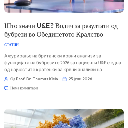
Што значи U&E? Водич за резултати од
бубрези во Обединетото Кралство
СТАТИИ
Ажурирање на британски крвни анализи за
функцијата на бубрезите 2026 за пациенти U&E е една
од најчестите кратенки за крвни анализи на
формуларите на NHS, но резултатите може да
Од Prof. Dr. Thomas Klein
25 јуни 2026
изгледаат нејасно. Еве како британските клиничари
Нема коментари
ги читаат уреата, солите и функцијата на бубрезите
заедно. 📖 ~11 минути 📅 25 јуни 2026 📝 Објавено: 25
јуни 2026 🩺 Медицински прегледано: 25 јуни 2026 […]