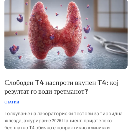
јуни 2026 […]
Слободен T4 наспроти вкупен T4: кој
резултат го води третманот?
СТАТИИ
Толкување на лабораториски тестови за тироидна
жлезда, ажурирање 2026 Пациент-пријателско
бесплатно T4 обично е попрактично клинички