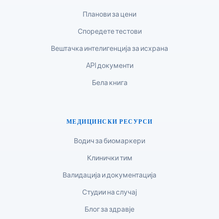
Tiếng Việt
Планови за цени
Bahasa Melayu
Споредете тестови
മലയാളം
Вештачка интелигенција за исхрана
ಕನ್ನಡ
API документи
ગુજરાતી
Бела книга
தமிழ்
తెలుగు
मराठी
МЕДИЦИНСКИ РЕСУРСИ
اردو
Водич за биомаркери
বাংলা
Клинички тим
Shqip
Валидација и документација
Magyar
Студии на случај
Slovenščina
Блог за здравје
한국어