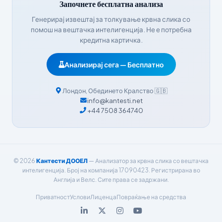
Започнете бесплатна анализа
हिन्दी
Генерирај извештај за толкување крвна слика со
помош на вештачка интелигенција. Не е потребна
Nederlands
кредитна картичка.
Dansk
Анализирај сега — Бесплатно
Български
فارسی
Лондон
,
Обединето Кралство
🇬🇧
简体中文
info@kantesti.net
+44 7508 364740
Română
Türkçe
Ελληνικά
© 2026
Кантести ДООЕЛ
— Анализатор за крвна слика со вештачка
Português
интелигенција. Број на компанија 17090423. Регистрирана во
Español
Англија и Велс. Сите права се задржани.
Italiano
Приватност
Услови
Лиценца
Повраќање на средства
עִבְרִית