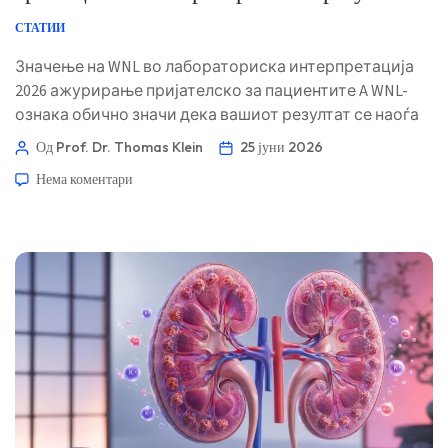
СТАТИИ
Значење на WNL во лабораториска интерпретација
2026 ажурирање пријателско за пациентите A WNL-
ознака обично значи дека вашиот резултат се наоѓа
во очекуваниот референтен интервал на
Од Prof. Dr. Thomas Klein
25 јуни 2026
лабораторијата. Корисното прашање е дали овој
Нема коментари
резултат се вклопува со вашите симптоми, профилот
на ризик и претходните резултати. 📖 ~11 минути 📅
25 јуни 2026 📝 Објавено: 25 јуни 2026 🩺 Медицински
прегледано: 25 јуни 2026 ✅ […]