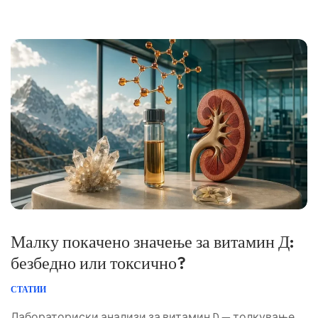
болест на цревата, оштетување предизвикано од
лекови, оптоварување на бубрезите или сепса. 📖 ~11
минути 📅 26 јуни 2026 📝 Објавено: 26 јуни 2026 🩺
Медицински прегледано: 26 јуни […]
Малку покачено значење за витамин Д:
безбедно или токсично?
СТАТИИ
Лабораториски анализи за витамин D — толкување