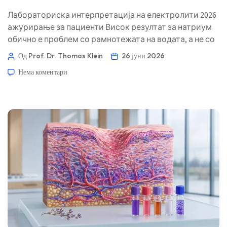
Лабораториска интерпретација на електролити 2026
ажурирање за пациенти Висок резултат за натриум
обично е проблем со рамнотежата на водата, а не со
тоа што некој изел една солена оброк. Клучниот
Од Prof. Dr. Thomas Klein
26 јуни 2026
клинички трик е да се одлучи дали губењето вода е
Нема коментари
едноставно, предизвикано од бубрези, поврзано со
лекови или итно. 📖 ~11 минути 📅 26 јуни 2026 📝
Објавено: 26 јуни 2026 🩺 Медицински прегледано: 26
јуни 2026 ✅ Доказ-базирано […]