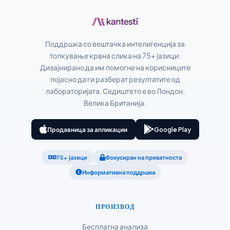
Slovenčina
Hrvatski
Поддршка со вештачка интелигенција за
Suomi
толкување крвна слика на 75+ јазици.
Қазақ тілі
Дизајнирано да им помогне на корисниците
појасно да ги разберат резултатите од
Català
лабораторијата. Седиштето е во Лондон,
O‘zbekcha
Велика Британија.
Українська
አማርኛ
Продавница за апликации
Google Play
Kiswahili
75+ јазици
Фокусиран на приватноста
ភាសាខ្មែរ
Информативна поддршка
ဗမာစာ
ไทย
ПРОИЗВОД
Tagalog
Бесплатна анализа