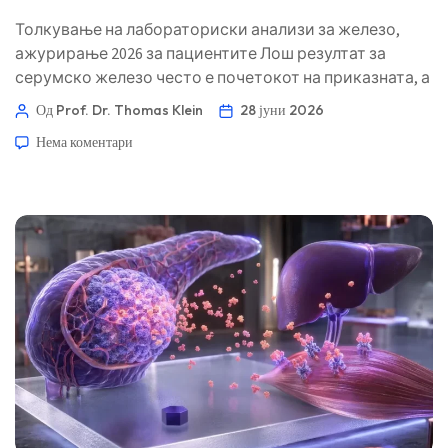
Толкување на лабораториски анализи за железо,
ажурирање 2026 за пациентите Лош резултат за
серумско железо често е почетокот на приказната, а
не дијагнозата. Шаблонот низ феритин, сатурација на
Од Prof. Dr. Thomas Klein
28 јуни 2026
трансферин, TIBC, CRP и CBC обично ја кажува
Нема коментари
вистината. 📖 ~11 минути 📅 28 јуни 2026 📝 Објавено:
28 јуни 2026 🩺 Медицински прегледано: 28 јуни 2026
[…]