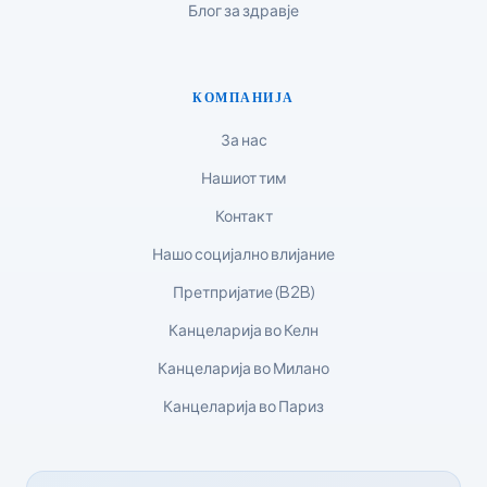
Блог за здравје
한국어
Polski
Lietuvių kalba
КОМПАНИЈА
Русский
За нас
ქართული
Нашиот тим
Čeština
Контакт
日本語
Нашо социјално влијание
Eesti
Претпријатие (B2B)
Azərbaycan dili
Канцеларија во Келн
Bosanski
Канцеларија во Милано
Svenska
Канцеларија во Париз
Српски језик
Íslenska
Հայերեն