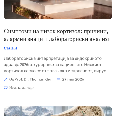
Симптоми на низок кортизол: причини,
алармни знаци и лабораториски анализи
СТАТИИ
Лабораториска интерпретација за ендокриното
здравје 2026: ажурирање за пациентите Нискиот
кортизол лесно се отфрла како исцрпеност, вирус
или чувствителен стомак. Доказот е во шемата:
Од Prof. Dr. Thomas Klein
27 јуни 2026
тајминг, изложеност на стероиди, крвен притисок,
Нема коментари
електролити, глукоза и како се чувствувате за време
на болест. 📖 ~11 минути 📅 27 јуни 2026 📝 Објавено:
27 јуни 2026 🩺 Медицински прегледано: […]