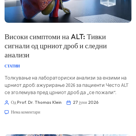
Високи симптоми на ALT: Тивки
сигнали од црниот дроб и следни
анализи
СТАТИИ
Толкување на лабораториски анализи за ензими на
црниот дроб: ажурирање 2026 за пациенти Често ALT
се зголемува пред црниот дроб да „се пожали“.
Корисното прашање не е само колку е висока
Од Prof. Dr. Thomas Klein
27 јуни 2026
бројката, туку дали билирубин, ALP, GGT, INR,
Нема коментари
симптомите, лековите, алкохолот и метаболните
маркери укажуваат во иста насока. 📖 ~11 минути 📅
27 јуни 2026 📝 Објавено: 27 јуни 2026 🩺 […]