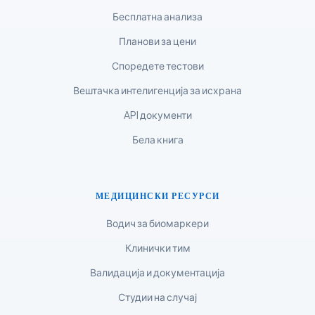
Tagalog
Бесплатна анализа
Tiếng Việt
Планови за цени
Bahasa Melayu
Споредете тестови
മലയാളം
Вештачка интелигенција за исхрана
ಕನ್ನಡ
API документи
ગુજરાતી
Бела книга
தமிழ்
తెలుగు
मराठी
МЕДИЦИНСКИ РЕСУРСИ
اردو
Водич за биомаркери
বাংলা
Клинички тим
Shqip
Валидација и документација
Magyar
Студии на случај
Slovenščina