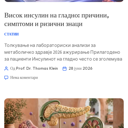
Висок инсулин на гладно: причини,
симптоми и ризични знаци
СТАТИИ
Толкување на лабораториски анализи за
метаболичко здравје 2026 ажурирање Прилагодено
за пациенти Инсулинот на гладно често се зголемува
години пред глукозата да премине граница за
Од Prof. Dr. Thomas Klein
28 јуни 2026
дијабетес. Корисното прашање не е само дали
Нема коментари
инсулинот е висок, туку каков е моделот што го
опкружува. 📖 ~11 минути 📅 28 јуни 2026 📝 Објавено:
28 јуни 2026 🩺 Медицински прегледано: 28 јуни 2026
✅ Засновано на докази Овој водич […]