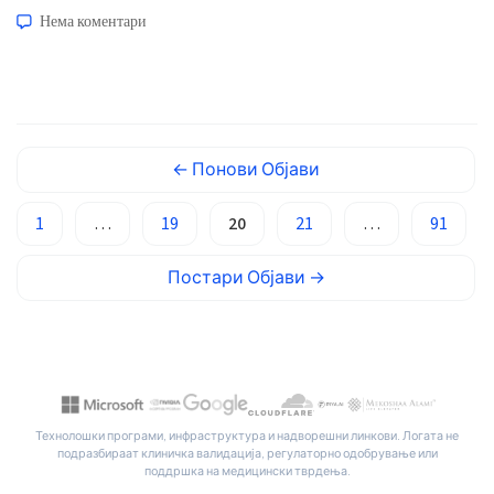
хипофосфатемија може да влијае на мускулите,
Basa Jawa
Нема коментари
коските, дишењето и срцевиот ритам пред
ພາສາລາວ
пациентот да сфати дека бројката е важна. 📖 ~11
Монгол
минути 📅 27 јуни 2026 📝 Објавено: 27 јуни, […]
Afrikaans
العربية المغربية
←
Понови
Објави
Occitan
1
…
19
20
21
…
91
Gàidhlig
Euskara
Постари
Објави
→
Latviešu valoda
Galego
অসমীয়া
සිංහල
Технолошки програми, инфраструктура и надворешни линкови. Логата не
سنڌي
подразбираат клиничка валидација, регулаторно одобрување или
поддршка на медицински тврдења.
پښتو