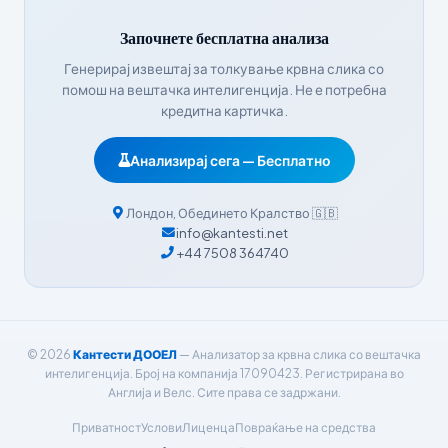
Bahasa Indonesia
Започнете бесплатна анализа
हिन्दी
Генерирај извештај за толкување крвна слика со
помош на вештачка интелигенција. Не е потребна
Nederlands
кредитна картичка.
Dansk
Анализирај сега — Бесплатно
Български
فارسی
Лондон
,
Обединето Кралство
🇬🇧
简体中文
info@kantesti.net
+44 7508 364740
Română
Türkçe
Ελληνικά
© 2026
Кантести ДООЕЛ
— Анализатор за крвна слика со вештачка
Português
интелигенција. Број на компанија 17090423. Регистрирана во
Español
Англија и Велс. Сите права се задржани.
Italiano
Приватност
Услови
Лиценца
Повраќање на средства