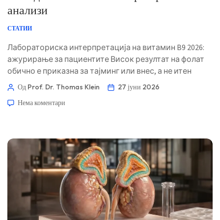
анализи
СТАТИИ
Лабораториска интерпретација на витамин B9 2026:
ажурирање за пациентите Висок резултат на фолат
обично е приказна за тајминг или внес, а не итен
случај. Клучното клиничко прашање е дали B12, MCV,
Од Prof. Dr. Thomas Klein
27 јуни 2026
хомоцистеин или симптомите ја менуваат смислата.
Нема коментари
📖 ~11 минути 📅 27 јуни 2026 📝 Објавено: 27 јуни 2026
🩺 Медицински прегледано: 27 јуни 2026 ✅ Засновано
на докази Ова […]