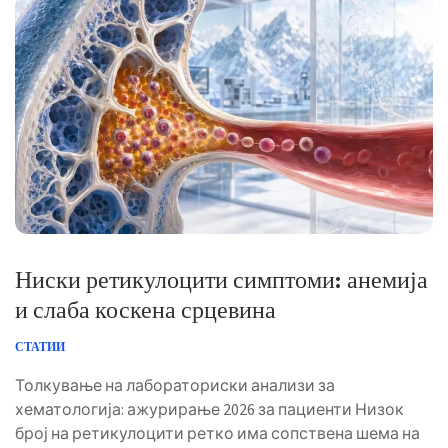
Ниски ретикулоцити симптоми: анемија
и слаба коскена срцевина
СТАТИИ
Толкување на лабораториски анализи за
хематологија: ажурирање 2026 за пациенти Низок
број на ретикулоцити ретко има сопствена шема на