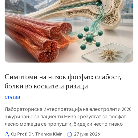
Norsk bokmål
Ślōnskŏ gŏdka
Frysk
Симптоми на низок фосфат: слабост,
Esperanto
болки во коските и ризици
Беларуская мова
СТАТИИ
Татар теле
Лабораториска интерпретација на електролити 2026
Кыргызча
ажурирање за пациенти Низок резултат за фосфат
ئۇيغۇرچە
лесно може да се пропушти, бидејќи често тивко
Cebuano
стои на електролитна табла. Опасноста е дека тешка
Од Prof. Dr. Thomas Klein
27 јуни 2026