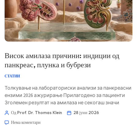
Висок амилаза причини: индиции од
панкреас, плунка и бубрези
СТАТИИ
Толкување на лабораториски анализи за панкреасни
ензими 2026 ажурирање Прилагодено за пациенти
Зголемен резултат на амилаза не секогаш значи
панкреатитис. Корисната насока е моделот: липаза,
Од Prof. Dr. Thomas Klein
28 јуни 2026
симптоми, функција на бубрези, уринарна амилаза,
Нема коментари
лекови и временскиот распоред. 📖 ~11 минути 📅 28
јуни 2026 📝 Објавено: 28 јуни 2026 🩺 Медицински