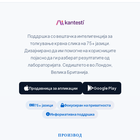
Slovenčina
Hrvatski
Поддршка со вештачка интелигенција за
Suomi
толкување крвна слика на 75+ јазици.
Қазақ тілі
Дизајнирано да им помогне на корисниците
појасно да ги разберат резултатите од
Català
лабораторијата. Седиштето е во Лондон,
O‘zbekcha
Велика Британија.
Українська
አማርኛ
Продавница за апликации
Google Play
Kiswahili
75+ јазици
Фокусиран на приватноста
ភាសាខ្មែរ
Информативна поддршка
ဗမာစာ
ไทย
ПРОИЗВОД