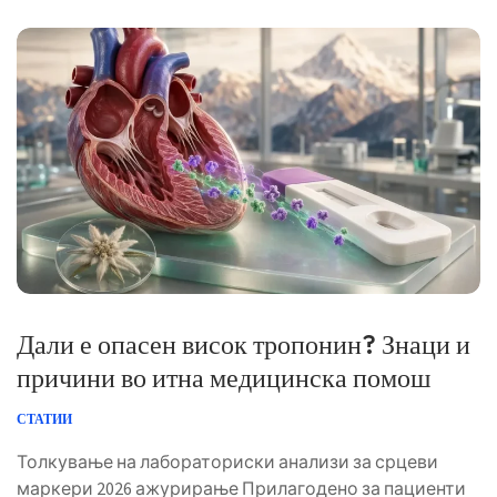
прегледано: 28 јуни 2026 ✅ Засновано на докази Овој
водич беше […]
Дали е опасен висок тропонин? Знаци и
причини во итна медицинска помош
СТАТИИ
Толкување на лабораториски анализи за срцеви
маркери 2026 ажурирање Прилагодено за пациенти