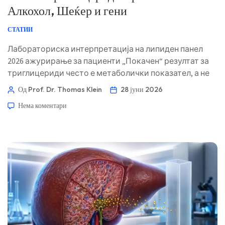
Алкохол, Шеќер и гени
СТАТИИ
Лабораториска интерпретација на липиден панел
2026 ажурирање за пациенти „Покачен“ резултат за
триглицериди често е метаболички показател, а не
пресуда. Шаблонот околу него ни кажува дали да го
Од Prof. Dr. Thomas Klein
28 јуни 2026
обвинуваме виното од синоќа, инсулинската
Нема коментари
резистентност, лек, или наследено ракување со
липиди. 📖 ~11 минути 📅 28 јуни 2026 📝 Објавено: 28
јуни 2026 🩺 Медицински прегледано: 28 јуни […]