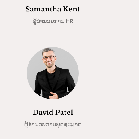
Samantha Kent
ຜູ້ອໍານວຍການ HR
Norsk bokmål
Ślōnskŏ gŏdka
Frysk
David Patel
Esperanto
Беларуская мова
ຜູ້ອໍານວຍການຍຸດທະສາດ
Татар теле