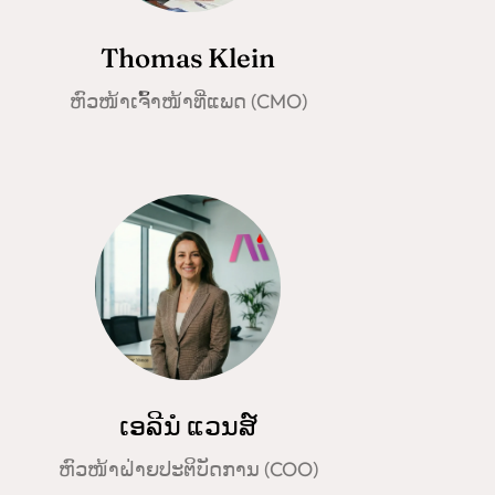
Thomas Klein
ຫົວໜ້າເຈົ້າໜ້າທີ່ແພດ (CMO)
ເອລີນໍ ແວນສ໌
ຫົວໜ້າຝ່າຍປະຕິບັດການ (COO)