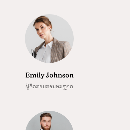
Emily Johnson
ຜູ້ຈັດການການຕະຫຼາດ