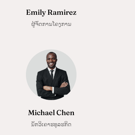
Emily Ramirez
ຜູ້ຈັດການໂຄງການ
Michael Chen
ນັກວິເຄາະທຸລະກິດ