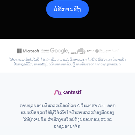
සිංහල
ບໍລິການສັ່ງ
سنڌي
پښتو
Slovenčina
Hrvatski
ໂປຣແກຣມເທັກໂນໂລຢີ, ໂຄງລ່າງພື້ນຖານ ແລະ ລິ້ງພາຍນອກ. ໂລໂກ້ບໍ່ໄດ້ສະແດງເຖິງການຢັ້ງ
ຢືນທາງຄລີນິກ, ການອະນຸມັດດ້ານການກຳກັບ, ຫຼື ການຮັບຮອງຄຳກ່າວທາງການແພດ.
Suomi
Қазақ тілі
Català
O‘zbekcha
ການຊ່ວຍອ່ານຜົນກວດເລືອດດ້ວຍ AI ໃນພາສາ 75+. ອອກ
Українська
ແບບເພື່ອຊ່ວຍໃຫ້ຜູ້ໃຊ້ເຂົ້າໃຈຜົນການກວດຫ້ອງທົດລອງ
አማርኛ
ໄດ້ຊັດເຈນຂຶ້ນ. ສຳນັກງານໃຫຍ່ຕັ້ງຢູ່ລອນດອນ, ສະຫະ
ລາຊະອານາຈັກ.
Kiswahili