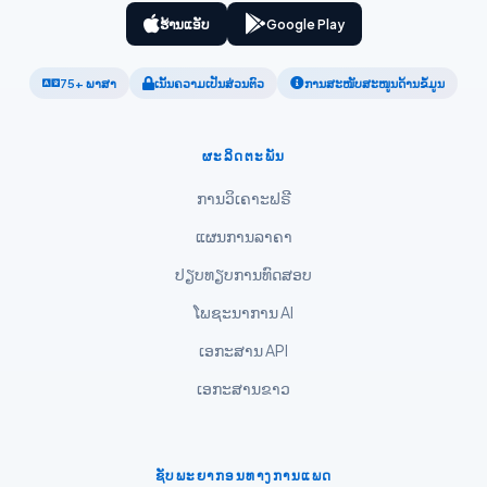
ភាសាខ្មែរ
ຮ້ານແອັບ
Google Play
ဗမာစာ
ไทย
75+ ພາສາ
ເນັ້ນຄວາມເປັນສ່ວນຕົວ
ການສະໜັບສະໜູນດ້ານຂໍ້ມູນ
Tagalog
Tiếng Việt
ຜະລິດຕະພັນ
Bahasa Melayu
ການວິເຄາະຟຣີ
മലയാളം
ແຜນການລາຄາ
ಕನ್ನಡ
ປຽບທຽບການທົດສອບ
ગુજરાતી
ໂພຊະນາການ AI
தமிழ்
ເອກະສານ API
తెలుగు
ເອກະສານຂາວ
मराठी
اردو
বাংলা
ຊັບພະຍາກອນທາງການແພດ