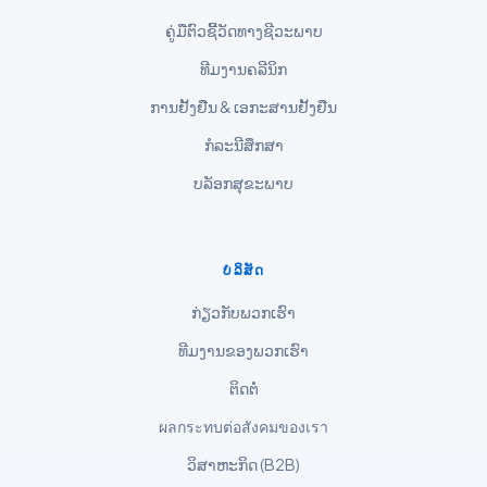
Shqip
ຄູ່ມືຕົວຊີ້ວັດທາງຊີວະພາບ
Magyar
ທີມງານຄລີນິກ
Slovenščina
ການຢັ້ງຢືນ & ເອກະສານຢັ້ງຢືນ
한국어
ກໍລະນີສຶກສາ
Polski
ບລັອກສຸຂະພາບ
Lietuvių kalba
Русский
ບໍລິສັດ
ქართული
Čeština
ກ່ຽວກັບພວກເຮົາ
日本語
ທີມງານຂອງພວກເຮົາ
Eesti
ຕິດຕໍ່
Azərbaycan dili
ผลกระทบต่อสังคมของเรา
Bosanski
ວິສາຫະກິດ (B2B)