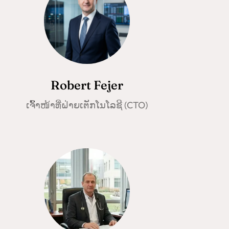
Robert Fejer
ເຈົ້າໜ້າທີ່ຝ່າຍເຕັກໂນໂລຊີ (CTO)