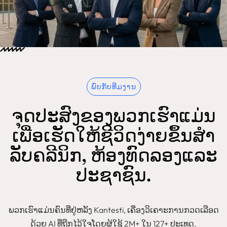
ພົບກັບທີມງານ
ຈຸດປະສົງຂອງພວກເຮົາແມ່ນ
ເພື່ອເຮັດໃຫ້ຊີວິດງ່າຍຂຶ້ນສໍາ
ລັບຄລີນິກ, ຫ້ອງທົດລອງແລະ
ປະຊາຊົນ.
ພວກເຮົາແມ່ນຄົນທີ່ຢູ່ຫລັງ Kantesti, ເຄື່ອງວິເຄາະການກວດເລືອດ
ດ້ວຍ AI ທີ່ຖືກໄວ້ໃຈໂດຍຜູ້ໃຊ້ 2M+ ໃນ 127+ ປະເທດ.