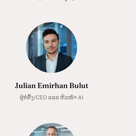
Julian Emirhan Bulut
ຜູ້ກໍ່ຕັ້ງ/CEO ແລະ ຫົວໜ້າ AI