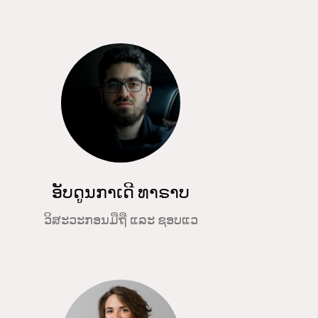
ອັບດູນກາເດີ ທາຣາບ
ວິສະວະກອນມືຖື ແລະ ຊອບແວ