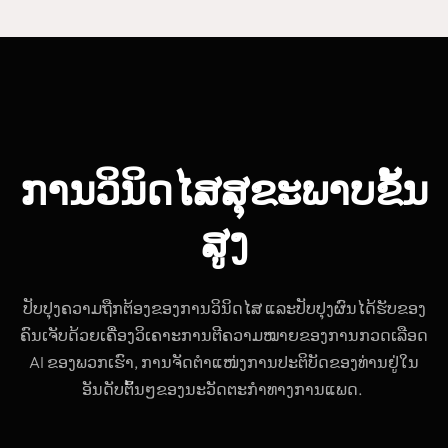
Кыргызча
ئۇيغۇرچە
Cebuano
Basa Jawa
Монгол
ການວິນິດໄສສຸຂະພາບຂັ້ນ
Afrikaans
العربية المغربية
ສູງ
Occitan
Gàidhlig
ປັບປຸງຄວາມຖືກຕ້ອງຂອງການວິນິດໄສ ແລະປັບປຸງຜົນໄດ້ຮັບຂອງ
Euskara
ຄົນເຈັບດ້ວຍເຄື່ອງວິເຄາະການຕີຄວາມໝາຍຂອງການກວດເລືອດ
Македонски јазик
AI ຂອງພວກເຮົາ, ການຈັດຕຳແໜ່ງການປະຕິບັດຂອງທ່ານຢູ່ໃນ
Latviešu valoda
ອັນດັບຕົ້ນໆຂອງນະວັດຕະກໍາທາງການແພດ.
Galego
অসমীয়া