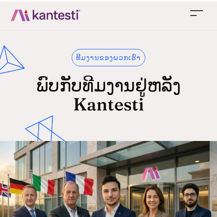
ທີມງານຂອງພວກເຮົາ
ພົບກັບທີມງານຢູ່ຫລັງ
Kantesti