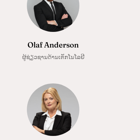
Olaf Anderson
ຜູ້ຊ່ຽວຊານດ້ານເຕັກໂນໂລຢີ