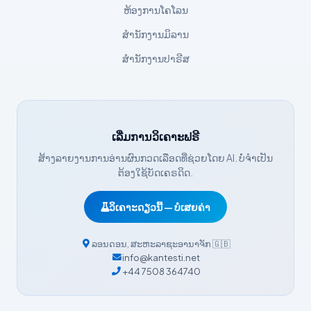
Svenska
ຫ້ອງການໂຄໂລນ
Српски језик
ສຳນັກງານມິລານ
Íslenska
ສຳນັກງານປາຣີສ
Հայերեն
Bahasa Indonesia
हिन्दी
ເລີ່ມການວິເຄາະຟຣີ
Nederlands
ສ້າງລາຍງານການອ່ານຜົນກວດເລືອດທີ່ຊ່ວຍໂດຍ AI. ບໍ່ຈຳເປັນ
Dansk
ຕ້ອງໃຊ້ບັດເຄຣດິດ.
Български
فارسی
ວິເຄາະດຽວນີ້ — ບໍ່ເສຍຄ່າ
简体中文
ລອນດອນ
,
ສະຫະລາຊະອານາຈັກ
🇬🇧
Română
info@kantesti.net
+44 7508 364740
Türkçe
Ελληνικά