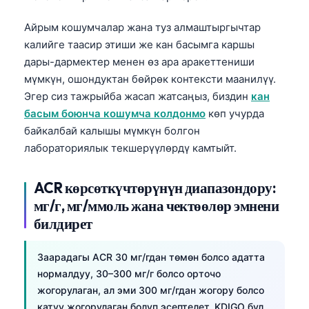
Айрым кошумчалар жана туз алмаштыргычтар
калийге таасир этиши же кан басымга каршы
дары-дармектер менен өз ара аракеттениши
мүмкүн, ошондуктан бөйрөк контексти маанилүү.
Эгер сиз тажрыйба жасап жатсаңыз, биздин
кан
басым боюнча кошумча колдонмо
көп учурда
байкалбай калышы мүмкүн болгон
лабораториялык текшерүүлөрдү камтыйт.
ACR көрсөткүчтөрүнүн диапазондору:
мг/г, мг/ммоль жана чектөөлөр эмнени
билдирет
Заарадагы ACR 30 мг/гдан төмөн болсо адатта
нормалдуу, 30–300 мг/г болсо орточо
Norsk bokmål
жогорулаган, ал эми 300 мг/гдан жогору болсо
Ślōnskŏ gŏdka
катуу жогорулаган болуп эсептелет. KDIGO бул