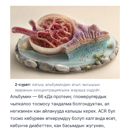
2-сүрөт:
катыш альбуминдин агып чыгышын
зааранын концентрациясына жараша оңдойт.
Альбумин — 66 кДа протеин; гломерулярдык
чыпкалоо тосмосу тандалма болгондуктан, ал
негизинен кан айланууда калышы керек. ACR бул
тосмо көбүрөөк өткөрүмдүү болуп калганда өсөт,
көбүнчө диабеттен, кан басымдын жүгүнөн,