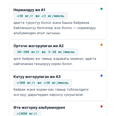
Нормалдуу же A1
<30 мг/г же <3 мг/ммоль
адатта туруктуу болсо жана башка бөйрөккө
байланыштуу белгилер жок болсо — нормалдуу
альбуминдин агып чыгышы.
Орточо жогорулаган же A2
30-300 мг/г же 3-30 мг/ммоль
эрте бөйрөк же тамыр жаракаты мүмкүн; адатта
кайталанма текшерүү керек болот.
Катуу жогорулаган же A3
>300 мг/г же >30 мг/ммоль
бөйрөк жана жүрөк-кан тамыр тобокелдиги
жогору; дарыгердин кароосу сунушталат.
Өтө жогорку альбуминурия
>1000 мг/г