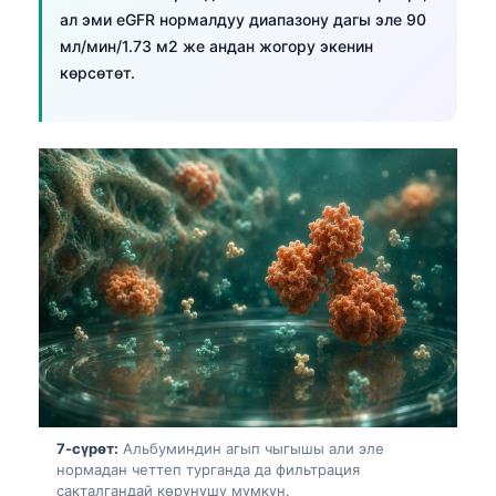
日本語
ал эми eGFR нормалдуу диапазону дагы эле 90
мл/мин/1.73 м2 же андан жогору экенин
Eesti
көрсөтөт.
Azərbaycan dili
Bosanski
Svenska
Српски језик
Íslenska
Հայերեն
Bahasa Indonesia
हिन्दी
Nederlands
Dansk
7-сүрөт:
Альбуминдин агып чыгышы али эле
Български
нормадан четтеп турганда да фильтрация
فارسی
сакталгандай көрүнүшү мүмкүн.