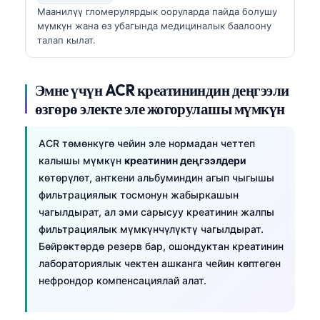
Маанилүү гломерулярдык ооруларда пайда болушу
мүмкүн жана өз убагында медициналык баалоону
талап кылат.
Эмне үчүн ACR креатининдин деңгээли
өзгөрө электе эле жогорулашы мүмкүн
ACR төмөнкүгө чейин эле нормадан четтеп
калышы мүмкүн
креатинин деңгээлдери
көтөрүлөт, анткени альбуминдин агып чыгышы
фильтрациялык тосмонун жабыркашын
чагылдырат, ал эми сарысуу креатинин жалпы
фильтрациялык мүмкүнчүлүктү чагылдырат.
Бөйрөктөрдө резерв бар, ошондуктан креатинин
лабораториялык чектен ашканга чейин көптөгөн
нефрондор компенсациялай алат.