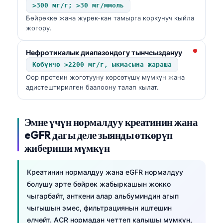
>300 мг/г; >30 мг/ммоль
తెలుగు
Бөйрөккө жана жүрөк-кан тамырга коркунуч кыйла
жогору.
मराठी
اردو
Нефротикалык диапазондогу тынчсыздануу
বাংলা
Көбүнчө >2200 мг/г, ыкмасына жараша
Оор протеин жоготууну көрсөтүшү мүмкүн жана
Shqip
адистештирилген баалоону талап кылат.
Magyar
Slovenščina
Эмне үчүн нормалдуу креатинин жана
한국어
eGFR дагы деле зыянды өткөрүп
жибериши мүмкүн
Polski
Lietuvių kalba
Креатинин нормалдуу жана eGFR нормалдуу
Русский
болушу эрте бөйрөк жабыркашын жокко
ქართული
чыгарбайт, анткени алар альбуминдин агып
чыгышын эмес, фильтрациянын иштешин
Čeština
өлчөйт. ACR нормадан четтеп калышы мүмкүн,