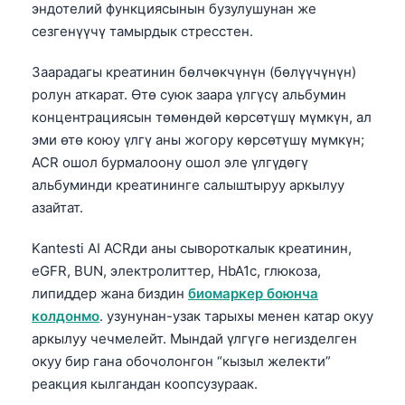
эндотелий функциясынын бузулушунан же
сезгенүүчү тамырдык стресстен.
Заарадагы креатинин бөлчөкчүнүн (бөлүүчүнүн)
ролун аткарат. Өтө суюк заара үлгүсү альбумин
концентрациясын төмөндөй көрсөтүшү мүмкүн, ал
эми өтө коюу үлгү аны жогору көрсөтүшү мүмкүн;
ACR ошол бурмалоону ошол эле үлгүдөгү
альбуминди креатининге салыштыруу аркылуу
азайтат.
Kantesti AI ACRди аны сывороткалык креатинин,
eGFR, BUN, электролиттер, HbA1c, глюкоза,
липиддер жана биздин
биомаркер боюнча
колдонмо
. узунунан-узак тарыхы менен катар окуу
аркылуу чечмелейт. Мындай үлгүгө негизделген
окуу бир гана обочолонгон “кызыл желекти”
реакция кылгандан коопсузураак.