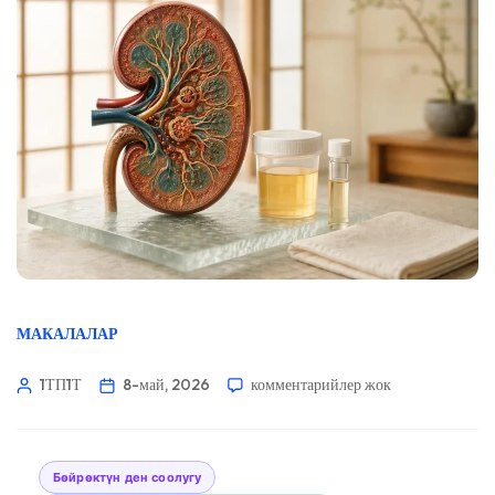
МАКАЛАЛАР
1ТП1Т
8-май, 2026
комментарийлер жок
Бөйрөктүн ден соолугу