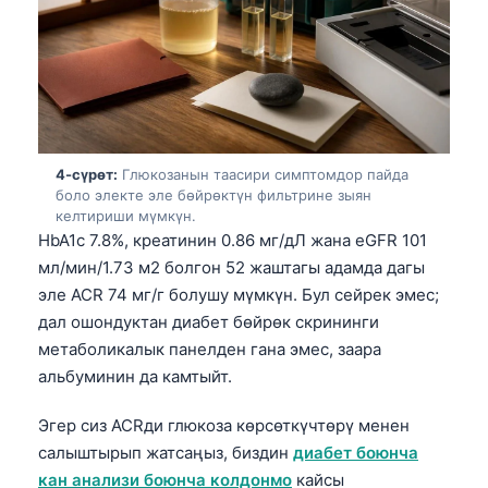
4-сүрөт:
Глюкозанын таасири симптомдор пайда
боло электе эле бөйрөктүн фильтрине зыян
келтириши мүмкүн.
HbA1c 7.8%, креатинин 0.86 мг/дЛ жана eGFR 101
мл/мин/1.73 м2 болгон 52 жаштагы адамда дагы
эле ACR 74 мг/г болушу мүмкүн. Бул сейрек эмес;
дал ошондуктан диабет бөйрөк скрининги
метаболикалык панелден гана эмес, заара
альбуминин да камтыйт.
Эгер сиз ACRди глюкоза көрсөткүчтөрү менен
салыштырып жатсаңыз, биздин
диабет боюнча
кан анализи боюнча колдонмо
кайсы