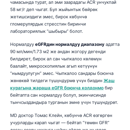
чамасында турат, ал эми заарадагы ACR унчукпай
58 мг/г деп чыгат. Бул жыйынтык бөйрөк
жетишсиздиги эмес, бирок көбүнчө
гломерулярдык стресстин биринчи
лабораториялык “шыбыры” болот.
Нормалдуу
eGFRдин нормалдуу диапазону
адатта
90 мл/мин/1.73 м2 же андан жогору дегенди
билдирет, бирок ал сан чыпкалоо көлөмүн
баалайт, микроскопиялык агып кетүүнүн
“нымдуулугун” эмес. Чыпкалоо сандары боюнча
жөнөкөй тилдеги түшүндүрмө үчүн биздин
Жаш
курагына жараша eGFR боюнча колдонмо
бир
бейтапта сан нормалдуу болуп, экинчисинде
тынчсыздандыра турганын эмне үчүн түшүндүрөт.
MD доктор Томас Клейн, көбүнчө ACR өзгөргөн
учурларды карап чыгат — бейтап “төмөн GFR”
деген сөздү укканга чейин айлар же жылдар