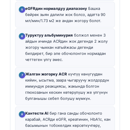
eGFRдин нормалдуу диапазону
Башка
бөйрөк зыян далили жок болсо, адатта 90
мл/мин/1.73 м2 же андан жогору болот.
Туруктуу альбуминурия
болжол менен 3
айдын ичинде ACRдин жок дегенде 2 жолу
жогору чыккан натыйжасы дегенди
билдирет, бир эле обочолонгон нормадан
четтеген үлгү эмес.
Жалган жогорку ACR
күчтүү көнүгүүдөн
кийин, ысытма, заара чыгаруучу жолдордун
иммундук реакциясы, жакында болгон
глюкозанын кескин көтөрүлүшү же үлгүнүн
булганышы себеп болушу мүмкүн.
Кантести AI
бир гана санды обочолонто
карабай, ACRди eGFR, креатинин, HbA1c, кан
басымынын тобокелдик көрсөткүчтөрү,