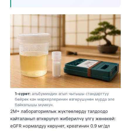
1-сүрөт:
альбуминдин агып чыгышы стандарттуу
бөйрөк кан маркерлеринин өзгөрүшүнөн мурда эле
байкалышы мүмкүн.
2M+ лабораториялык жүктөөлөрдү талдоодо
кайталанып өткөрүлүп жиберилчү үлгү жөнөкөй:
eGFR нормалдуу көрүнөт, креатинин 0.9 мг/дл