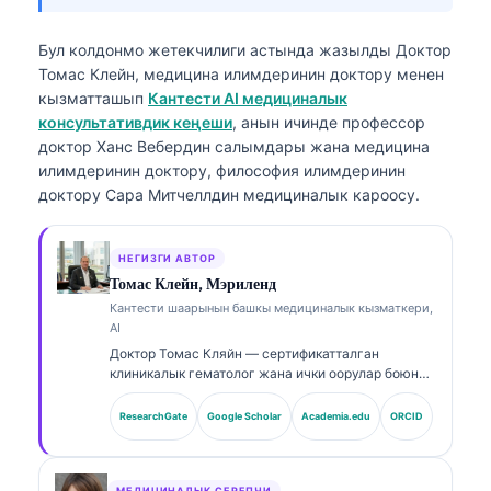
Бул колдонмо жетекчилиги астында жазылды
Доктор
Томас Клейн, медицина илимдеринин доктору
менен
кызматташып
Кантести AI медициналык
консультативдик кеңеши
, анын ичинде профессор
доктор Ханс Вебердин салымдары жана медицина
илимдеринин доктору, философия илимдеринин
доктору Сара Митчеллдин медициналык кароосу.
НЕГИЗГИ АВТОР
Томас Клейн, Мэриленд
Кантести шаарынын башкы медициналык кызматкери,
AI
Доктор Томас Кляйн — сертификатталган
клиникалык гематолог жана ички оорулар боюнча
дарыгер, лабораториялык медицина жана AI
менен колдоого алынган клиникалык анализ
ResearchGate
Google Scholar
Academia.edu
ORCID
тармагында 15 жылдан ашык тажрыйбасы бар.
Kantesti AI компаниясынын Башкы медициналык
кызматкери катары ал өзүнүн менчик нейрон
МЕДИЦИНАЛЫК СЕРЕПЧИ