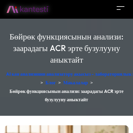
Бөйрөк функциясынын анализи:
заарадагы ACR эрте бузулууну
аныктайт
AI кан анализинин анализатору акысыз - лабораториялык
>
Блог
>
Макалалар
>
Бөйрөк функциясынын анализи: заарадагы ACR эрте
бузулууну аныктайт