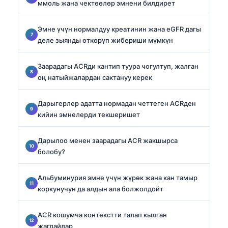
ммоль жана чектөөлөр эмнени билдирет
Эмне үчүн нормалдуу креатинин жана eGFR дагы
деле зыянды өткөрүп жибериши мүмкүн
Заарадагы ACRди кантип туура чогултуп, жалган
оң натыйжалардан сактануу керек
Дарыгерлер адатта нормадан четтеген ACRден
кийин эмнелерди текшеришет
Дарылоо менен заарадагы ACR жакшырса
болобу?
Альбуминурия эмне үчүн жүрөк жана кан тамыр
коркунучун да алдын ала болжолдойт
ACR кошумча контекстти талап кылган
жагдайлар