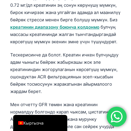
0.72 мг/дл креатинин эң сонун көрүнүшү мүмкүн,
简体中文
бирок кичирээк жана улгайган адамда ал маанилүү
Română
бөйрөк стресси менен бирге болушу мүмкүн. Биз
Türkçe
креатинин диапазону боюнча колдонмо
булчуң
массасы креатининди жалган тынчтандыргандай
Ελληνικά
көрсөтүшү мүмкүн экенин эмне үчүн түшүндүрөт.
Português
Тескерисинче да болот. Креатин ичкен булчуңдуу
Español
адам чыныгы бөйрөк жабыркашы жок эле
Italiano
креатининдин жогорулаганын көрсөтүшү мүмкүн,
עִבְרִית
ошондуктан ACR фильтрациянын эсеп-кысабын
бөйрөк тосмосунун жаракатынан айырмалоого
Français
жардам берет.
العربية
Deutsch
Мен отчетту GFR төмөн жана креатинин
нормалдуу болгондо карап чыксам, цистатин С,
English
ACR, BUN, электролиттер жана мурунку
Кыргызча
динамиканы издейм. Бир эле сан сейрек учурда