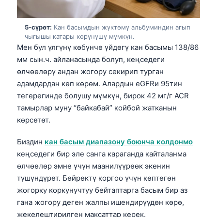
5-сүрөт:
Кан басымдын жүктөмү альбуминдин агып
чыгышы катары көрүнүшү мүмкүн.
Мен бул үлгүнү көбүнчө үйдөгү кан басымы 138/86
мм сын.ч. айланасында болуп, кеңседеги
өлчөөлөрү андан жогору секирип турган
адамдардан көп көрөм. Алардын eGFRи 95тин
тегерегинде болушу мүмкүн, бирок 42 мг/г ACR
тамырлар муну “байкабай” койбой жатканын
көрсөтөт.
Биздин
кан басым диапазону боюнча колдонмо
кеңседеги бир эле санга караганда кайталанма
өлчөөлөр эмне үчүн маанилүүрөөк экенин
түшүндүрөт. Бөйрөктү коргоо үчүн көптөгөн
жогорку коркунучтуу бейтаптарга басым бир аз
гана жогору деген жалпы ишендирүүдөн көрө,
жекелештирилген максаттар керек.