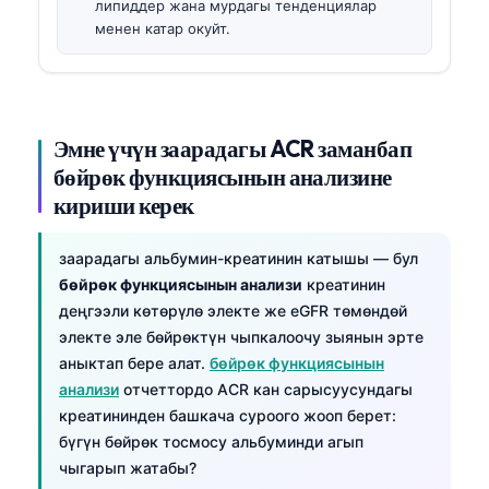
липиддер жана мурдагы тенденциялар
менен катар окуйт.
Эмне үчүн заарадагы ACR заманбап
бөйрөк функциясынын анализине
кириши керек
заарадагы альбумин-креатинин катышы — бул
бөйрөк функциясынын анализи
креатинин
деңгээли көтөрүлө электе же eGFR төмөндөй
электе эле бөйрөктүн чыпкалоочу зыянын эрте
аныктап бере алат.
бөйрөк функциясынын
анализи
отчеттордо ACR кан сарысуусундагы
креатининден башкача суроого жооп берет:
бүгүн бөйрөк тосмосу альбуминди агып
чыгарып жатабы?