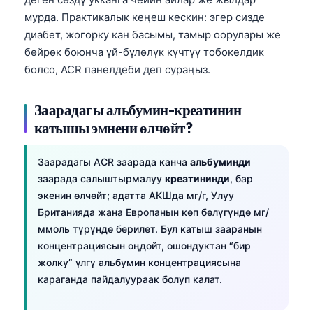
мурда. Практикалык кеңеш кескин: эгер сизде
диабет, жогорку кан басымы, тамыр оорулары же
бөйрөк боюнча үй-бүлөлүк күчтүү тобокелдик
болсо, ACR панелдеби деп сураңыз.
Заарадагы альбумин-креатинин
катышы эмнени өлчөйт?
Заарадагы ACR заарада канча
альбуминди
заарада салыштырмалуу
креатининди
, бар
экенин өлчөйт; адатта АКШда мг/г, Улуу
Британияда жана Европанын көп бөлүгүндө мг/
ммоль түрүндө берилет. Бул катыш зааранын
концентрациясын оңдойт, ошондуктан “бир
жолку” үлгү альбумин концентрациясына
караганда пайдалуураак болуп калат.