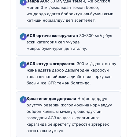
Заара ACR
30 мг/гдан төмөн, же болжол
менен 3 мг/ммольдан төмөн болсо,
чоңдордо адатта бөйрөктүн альбумин агып
кетиши нормалдуу деп эсептелет.
ACR орточо жогорулаган
30–300 мг/г; бул
эски категория көп учурда
микролбуминурия деп аталчу.
ACR катуу жогорулаган
300 мг/гдан жогору
жана адатта дароо дарыгердин кароосун
талап кылат, айрыкча диабет, жогорку кан
басым же GFR төмөн болгондо.
Креатининдин деңгээли
Нефрондордун
олуттуу резерви жоголмоюнча нормалдуу
бойдон калышы мүмкүн, ошондуктан
заарадагы ACR кандагы креатининге
караганда бөйрөктөгү стрессти эртерээк
аныкташы мүмкүн.