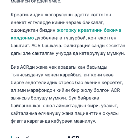
мааниси бирдей эмес.
Креатининдин жогорулашы адатта көптөгөн
өнөкөт үлгүлөрдө кийинчерээк байкалат,
ошондуктан биздин
жогорку креатинин боюнча
колдонмо
дүрбөлөңгө түшүрбөй, контексттен
баштайт. ACR башкача: фильтрация сандык жактан
дагы эле сакталган учурда да көтөрүлүшү мүмкүн.
Биз ACRди жана чек арадагы кан басымды
тынчсыздануу менен карайбыз, анткени экөө
бирге эндотелийдик стресс бар экенин көрсөтөт,
ал эми марафондон кийин бир жолу болгон ACR
зыянсыз болушу мүмкүн. Бул бөйрөккө
байланышкан ошол аймактардын бири: убакыт,
кайталанма өлчөнүшү жана пациенттин окуясы
флагга караганда көбүрөөк маанилүү.