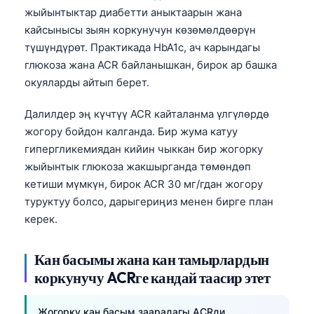
жыйынтыктар диабетти аныктаарын жана
кайсынысы зыян коркунучун көзөмөлдөөрүн
түшүндүрөт. Практикада HbA1c, ач карындагы
глюкоза жана ACR байланышкан, бирок ар башка
окуяларды айтып берет.
Далилдер эң күчтүү ACR кайталанма үлгүлөрдө
жогору бойдон калганда. Бир жума катуу
гипергликемиядан кийин чыккан бир жогорку
жыйынтык глюкоза жакшырганда төмөндөп
кетиши мүмкүн, бирок ACR 30 мг/гдан жогору
туруктуу болсо, дарыгериңиз менен бирге план
керек.
Кан басымы жана кан тамырлардын
коркунучу ACRге кандай таасир этет
Жогорку кан басым заарадагы ACRди