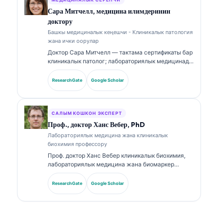
тармагынын медициналык тактыгына клиникалык
көзөмөл жүргүзөт. Доктор Кляйн биомаркерлерди
Сара Митчелл, медицина илимдеринин
чечмелөө жана лабораториялык диагностика
доктору
боюнча лабораториялык медицина темаларына
Башкы медициналык кеңешчи - Клиникалык патология
байланыштуу кеңири жарыялады.
жана ички оорулар
Доктор Сара Митчелл — тактама сертификаты бар
клиникалык патолог; лабораториялык медицинада
жана диагностикалык анализде 18 жылдан ашык
тажрыйбасы бар. Ал клиникалык химия боюнча
ResearchGate
Google Scholar
адистик сертификаттарына ээ жана клиникалык
практикада биомаркердик панелдер жана
лабораториялык анализ боюнча кеңири
жарыялаган.
САЛЫМ КОШКОН ЭКСПЕРТ
Проф., доктор Ханс Вебер, PhD
Лабораториялык медицина жана клиникалык
биохимия профессору
Проф. доктор Ханс Вебер клиникалык биохимия,
лабораториялык медицина жана биомаркер
изилдөөлөрү боюнча 30+ жылдык тажрыйбага ээ.
Германиянын Клиникалык химия коомунун
ResearchGate
Google Scholar
мурдагы президенти, ал диагностикалык
панелдерди талдоо, биомаркерлерди
стандартташтыруу жана AI аркылуу жардам
берилген лабораториялык медицина боюнча