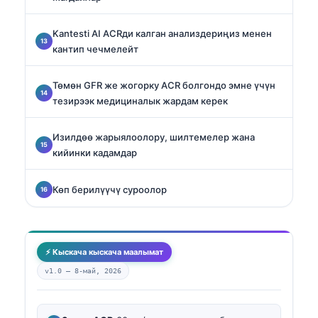
Kantesti AI ACRди калган анализдериңиз менен
кантип чечмелейт
Төмөн GFR же жогорку ACR болгондо эмне үчүн
тезирээк медициналык жардам керек
Изилдөө жарыялоолору, шилтемелер жана
кийинки кадамдар
Көп берилүүчү суроолор
⚡ Кыскача кыскача маалымат
v1.0 —
8-май, 2026