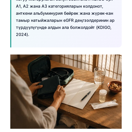
Frysk
A1, A2 жана A3 категорияларын колдонот,
анткени альбуминурия бөйрөк жана жүрөк-кан
Esperanto
тамыр натыйжаларын eGFR деңгээлдеринин ар
Беларуская мова
түрдүүлүгүндө алдын ала болжолдойт (KDIGO,
2024).
Татар теле
ئۇيغۇرچە
Cebuano
Basa Jawa
ພາສາລາວ
Монгол
Afrikaans
العربية المغربية
Occitan
Gàidhlig