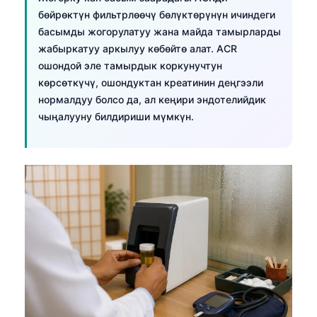
бөйрөктүн фильтрлөөчү бөлүктөрүнүн ичиндеги
басымды жогорулатуу жана майда тамырларды
жабыркатуу аркылуу көбөйтө алат. ACR
ошондой эле тамырдык коркунучтун
көрсөткүчү, ошондуктан креатинин деңгээли
нормалдуу болсо да, ал кеңири эндотелийдик
чыңалууну билдириши мүмкүн.