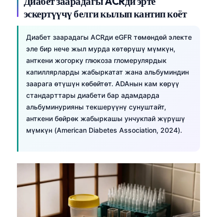
Диабет заарадагы ACRди эрте
эскертүүчү белги кылып кантип коёт
Диабет заарадагы ACRди eGFR төмөндөй электе
эле бир нече жыл мурда көтөрүшү мүмкүн,
анткени жогорку глюкоза гломерулярдык
капиллярларды жабыркатат жана альбуминдин
заарага өтүшүн көбөйтөт. ADAнын кам көрүү
стандарттары диабети бар адамдарда
альбуминурияны текшерүүнү сунуштайт,
анткени бөйрөк жабыркашы унчукпай жүрүшү
мүмкүн (American Diabetes Association, 2024).