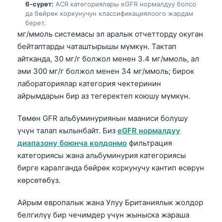
Euskara
6-сүрөт:
ACR категориялары eGFR нормалдуу болсо
да бөйрөк коркунучун классификациялоого жардам
Македонски јазик
берет.
Latviešu valoda
мг/ммоль системасы эл аралык отчетторду окуган
бейтаптарды чаташтырышы мүмкүн. Тактап
Galego
айтканда, 30 мг/г болжол менен 3.4 мг/ммоль, ал
অসমীয়া
эми 300 мг/г болжол менен 34 мг/ммоль; бирок
සිංහල
лабораториялар категория чектеринин
айрымдарын бир аз тегеректеп коюшу мүмкүн.
سنڌي
پښتو
Төмөн GFR альбуминуриянын мааниси болушу
үчүн талап кылынбайт. Биз
eGFR нормалдуу
диапазону боюнча колдонмо
фильтрация
Slovenčina
категориясы жана альбуминурия категориясы
Hrvatski
бирге каралганда бөйрөк коркунучу кантип өсөрүн
көрсөтөбүз.
Suomi
Қазақ тілі
Айрым европалык жана Улуу Британиялык жолдор
Català
белгилүү бир чечимдер үчүн жыныска жараша