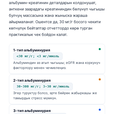
альбумин-креатинин деталдарын колдонушат,
O‘zbekcha
анткени заарадагы креатининдин бөлүнүп чыгышы
Українська
булчуң массасына жана жыныска жараша
አማርኛ
айырмаланат. Ошентсе да, 30 мг/г босого чекити
көпчүлүк бейтаптар отчеттордо көрө турган
Kiswahili
практикалык чек бойдон калат.
ភាសាខ្មែរ
ဗမာစာ
1-тип альбуминурия
ไทย
<30 мг/г; <3 мг/ммоль
Tagalog
Альбуминдин аз агып чыгышы; eGFR жана коркунуч
факторлору менен чечмелеңиз.
Tiếng Việt
Bahasa Melayu
2-тип альбуминурия
30-300 мг/г; 3-30 мг/ммоль
മലയാളം
Эгер туруктуу болсо, эрте бөйрөк жабыркашы же
ಕನ್ನಡ
тамырдык стресс мүмкүн.
ગુજરાતી
3-тип альбуминурия
தமிழ்