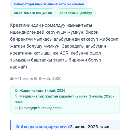
Лабораториялык жыйынтыкты чечмелөө
2026-жылга жаңылоо
Бейтапка ыңгайлуу
Креатининдин нормалдуу жыйынтыгы
ишендиргендей көрүнүшү мүмкүн, бирок
бөйрөктүн чыпкасы альбумиңди өткөрүп жиберип
жаткан болушу мүмкүн. Заарадагы альбумин-
креатинин катышы, же ACR, көбүнчө ошол
тымызын баштапкы этапты биринчи болуп
кармайт.
📖 ~11 мүнөт
📅
8-май, 2026
📝 Жарыяланды:
8-май, 2026
🩺 Медициналык жактан каралып чыккан:
3-июль, 2026-
жыл
✅ Далилдерге негизделген
🔄 Акыркы жаңыртылган:
3-июль, 2026-жыл