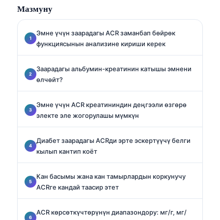
Мазмуну
адистешкен.
Эмне үчүн заарадагы ACR заманбап бөйрөк
функциясынын анализине кириши керек
Заарадагы альбумин-креатинин катышы эмнени
өлчөйт?
Эмне үчүн ACR креатининдин деңгээли өзгөрө
электе эле жогорулашы мүмкүн
Диабет заарадагы ACRди эрте эскертүүчү белги
кылып кантип коёт
Кан басымы жана кан тамырлардын коркунучу
ACRге кандай таасир этет
ACR көрсөткүчтөрүнүн диапазондору: мг/г, мг/