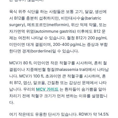
日本語
육식 위주 식단을 하는 사람들은 보통 고기, 달걀, 생선에
Eesti
서 B12를 충분히 섭취하지만, 비만대사수술(bariatric
Azərbaycan dili
surgery), 메트포르민(metformin), 위산 억제 약물, 또는
Bosanski
자가면역 위염(autoimmune gastritis) 이후에도 B12 문
Svenska
제는 여전히 나타날 수 있습니다. 혈청 B12가 200 pg/mL
미만이면 대개 결핍이며, 200-400 pg/mL는 증상과 부합
Српски језик
한다면 경계(borderline)일 수 있습니다.
Íslenska
MCV가 80 fL 미만이면 작은 적혈구를 시사하며, 흔히 철
Հայերեն
결핍이나 지중해빈혈 형질(thalassemia trait)에서 나타납
Bahasa Indonesia
니다. MCV가 100 fL 초과이면 큰 적혈구를 시사하며, 흔
हिन्दी
히 B12, 엽산, 알코올, 간질환 또는 갑상선 문제에서 나타
납니다. 우리의
MCV 가이드
는 환자들이 숨가쁨을 알아
Nederlands
차리기 전에 적혈구 크기가 먼저 변하는 이유를 설명합니
Dansk
다.
Български
여기 작은데도 유용한 단서가 있습니다. RDW가 약 14.5%
فارسی