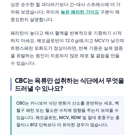
상은 순수한 철 과다라기보다 간-대사 스트레스에 더 가
Català
까워 보였습니다; 우리의
높은 페리틴 가이드
구분이 왜
O‘zbekcha
중요한지 설명합니다.
Українська
페리틴이 높다고 해서 혈액을 반복적으로 기증하기 시작
አማርኛ
하지 마세요. 헤모글로빈이 12.0 g/dL이고 MCV가 낮으며
Kiswahili
트랜스페린 포화도가 정상이라면, 반복 기증은 실제 염증
ភាសាខ្មែរ
을 유발하는 원인이 치료되지 않은 채로 철 결핍을 만들
수 있습니다.
ဗမာစာ
ไทย
CBC는 육류만 섭취하는 식단에서 무엇을
Tagalog
드러낼 수 있나요?
Tiếng Việt
CBC는 카니보어 식단 변화가 산소를 운반하는 세포, 백
Bahasa Melayu
혈구 패턴 또는 혈소판 수치에 영향을 주는지 보여줄 수
മലയാളം
있습니다. 헤모글로빈, MCV, RDW 및 절대 호중구는 총
ಕನ್ನಡ
철이나 B12 단독보다 더 유익한 경우가 많습니다.
ગુજરાતી