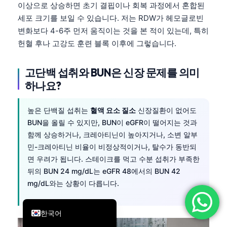
이상으로 상승하면 초기 결핍이나 회복 과정에서 혼합된
简体中文
세포 크기를 보일 수 있습니다. 저는 RDW가 헤모글로빈
Română
변화보다 4-6주 먼저 움직이는 것을 본 적이 있는데, 특히
헌혈 후나 고강도 훈련 블록 이후에 그렇습니다.
Türkçe
Ελληνικά
고단백 섭취와 BUN은 신장 문제를 의미
Português
하나요?
Español
높은 단백질 섭취는
혈액 요소 질소
신장질환이 없어도
Italiano
BUN을 올릴 수 있지만, BUN이 eGFR이 떨어지는 것과
עִבְרִית
함께 상승하거나, 크레아티닌이 높아지거나, 소변 알부
Français
민-크레아티닌 비율이 비정상적이거나, 탈수가 동반되
면 우려가 됩니다. 스테이크를 먹고 수분 섭취가 부족한
العربية
뒤의 BUN 24 mg/dL는 eGFR 48에서의 BUN 42
Deutsch
mg/dL와는 상황이 다릅니다.
English
한국어