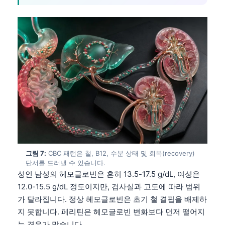
தமிழ்
తెలుగు
मराठी
اردو
বাংলা
Shqip
Magyar
Slovenščina
Polski
그림 7:
CBC 패턴은 철, B12, 수분 상태 및 회복(recovery)
단서를 드러낼 수 있습니다.
Lietuvių kalba
성인 남성의 헤모글로빈은 흔히 13.5-17.5 g/dL, 여성은
Русский
12.0-15.5 g/dL 정도이지만, 검사실과 고도에 따라 범위
ქართული
가 달라집니다. 정상 헤모글로빈은 초기 철 결핍을 배제하
지 못합니다. 페리틴은 헤모글로빈 변화보다 먼저 떨어지
Čeština
는 경우가 많습니다.