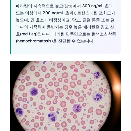
페리틴이 지속적으로 높고(남성에서 300 ng/mL 초과
Frysk
또는 여성에서 200 ng/mL 초과), 트랜스페린 포화도가
Esperanto
높으며, 간 효소가 비정상이고, 당뇨, 관절 통증 또는 철
Беларуская мова
과다의 가족력이 동반되는 경우 높은 페리틴은 경고 신
호(red flag)입니다. 페리틴 단독만으로는 혈색소침착증
Татар теле
(hemochromatosis)을 진단할 수 없습니다.
Кыргызча
ئۇيغۇرچە
Cebuano
Basa Jawa
ພາສາລາວ
Монгол
Afrikaans
العربية المغربية
Occitan