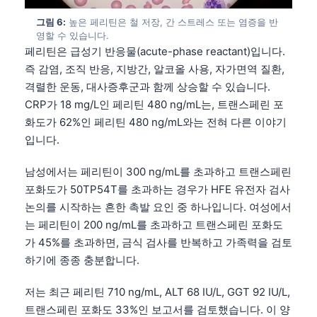
Gàidhlig
그림 6:
높은 페리틴은 철 저장, 간 스트레스 또는 염증을 반
Euskara
영할 수 있습니다.
Македонски јазик
페리틴은 급성기 반응물(acute-phase reactant)입니다.
즉 감염, 조직 반응, 지방간, 알코올 사용, 자가면역 질환,
Latviešu valoda
격렬한 운동, 대사증후군과 함께 상승할 수 있습니다.
Galego
CRP가 18 mg/L인 페리틴 480 ng/mL는, 트랜스페린 포
অসমীয়া
화도가 62%인 페리틴 480 ng/mL와는 전혀 다른 이야기
입니다.
සිංහල
سنڌي
남성에서는 페리틴이 300 ng/mL를 초과하고 트랜스페린
پښتو
포화도가 50TP54T를 초과하는 경우가 HFE 유전자 검사
논의를 시작하는 흔한 촉발 요인 중 하나입니다. 여성에서
는 페리틴이 200 ng/mL를 초과하고 트랜스페린 포화도
Slovenčina
가 45%를 초과하면, 금식 검사를 반복하고 가족력을 검토
Hrvatski
하기에 종종 충분합니다.
Suomi
저는 최근 페리틴 710 ng/mL, ALT 68 IU/L, GGT 92 IU/L,
Қазақ тілі
트랜스페린 포화도 33%인 보고서를 검토했습니다. 이 양