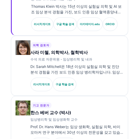
Thomas Klein 박사는 15년 이상의 실험실 의학 및 AI 보
조 임상 분석 경험을 가진, 보드 인증 임상 혈액종양내과
전문의이자 내과 전문의입니다. Kantesti AI의 최고 의료
책임자(CMO)로서 그는 독자적 신경망의 의학적 정확성
리서치게이트
구글 학술 검색
아카데미아.edu
ORCID
에 대한 임상적 감독을 제공합니다. Klein 박사는 생체표
지자 해석과 실험실 진단에 관한 실험실 의학 주제로 광
범위하게 연구를 발표해 왔습니다.
의학 검토자
사라 미첼, 의학박사, 철학박사
수석 의료 자문위원 - 임상병리학 및 내과
Dr. Sarah Mitchell은 18년 이상의 실험실 의학 및 진단
분석 경험을 가진 보드 인증 임상 병리학자입니다. 임상
화학 분야의 전문 자격을 보유하고 있으며, 임상 실무에서
바이오마커 패널과 실험실 분석에 대해 광범위하게 출판
리서치게이트
구글 학술 검색
해 왔습니다.
기고 전문가
한스 베버 교수 (박사)
임상병리학 및 임상생화학 교수
Prof. Dr. Hans Weber는 임상 생화학, 실험실 의학, 바이
오마커 연구 분야에서 30년 이상의 전문성을 갖고 있습
니다. 독일 임상화학회 전 회장으로서, 진단 패널 분석, 바