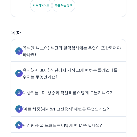
이오마커 표준화, AI 보조 실험실 의학을 전문으로 합니
리서치게이트
구글 학술 검색
다.
목차
육식(카니보어) 식단의 혈액검사에는 무엇이 포함되어야
하나요?
육식(카니보어) 식단에서 가장 크게 변하는 콜레스테롤
수치는 무엇인가요?
예상되는 LDL 상승과 적신호를 어떻게 구분하나요?
‘마른 체중(제지방) 고반응자’ 패턴은 무엇인가요?
페리틴과 철 포화도는 어떻게 변할 수 있나요?