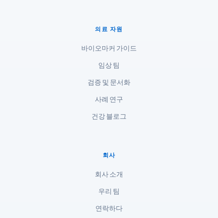
मराठी
اردو
의료 자원
বাংলা
바이오마커 가이드
Shqip
임상 팀
Magyar
검증 및 문서화
Slovenščina
Polski
사례 연구
Lietuvių kalba
건강 블로그
Русский
ქართული
회사
Čeština
회사 소개
日本語
우리 팀
Eesti
연락하다
Azərbaycan dili