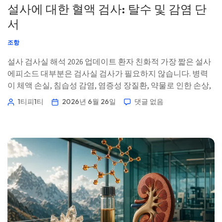
설사에 대한 혈액 검사: 탈수 및 감염 단
서
조항
설사 검사실 해석 2026 업데이트 환자 친화적 가장 짧은 설사
에피소드 대부분은 검사실 검사가 필요하지 않습니다. 병력
이 체액 손실, 침습성 감염, 염증성 장질환, 약물로 인한 손상,
신장 부담 또는 패혈증을 시사할 때 혈액 검사가 유용해집니
1티피1티
2026년 6월 26일
댓글 없음
다. 📖 ~11분 📅 2026년 6월 26일 📝 게시: 2026년 6월 26일 🩺
의학적 검토: 2026년 6월 26일 […]