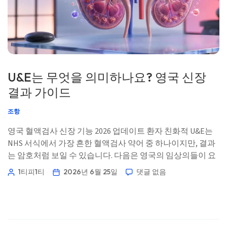
Татар теле
Кыргызча
ئۇيغۇرچە
Cebuano
U&E는 무엇을 의미하나요? 영국 신장
Basa Jawa
결과 가이드
ພາສາລາວ
조항
Монгол
영국 혈액검사 신장 기능 2026 업데이트 환자 친화적 U&E는
Afrikaans
NHS 서식에서 가장 흔한 혈액검사 약어 중 하나이지만, 결과
العربية المغربية
는 암호처럼 보일 수 있습니다. 다음은 영국의 임상의들이 요
Occitan
소(urea), 전해질(salts), 그리고 신장 기능을 함께 어떻게 읽
1티피1티
2026년 6월 25일
댓글 없음
는지에 대한 설명입니다. 📖 ~11분 📅 2026년 6월 25일 📝 게
Gàidhlig
시: 2026년 6월 25일 🩺 의학적 검토: 2026년 6월 25일 […]
Euskara
Македонски јазик