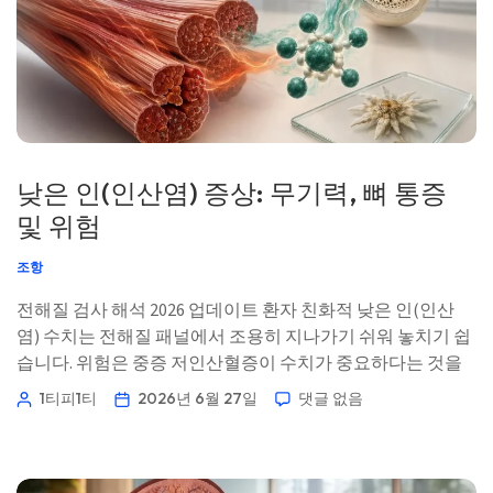
낮은 인(인산염) 증상: 무기력, 뼈 통증
및 위험
조항
전해질 검사 해석 2026 업데이트 환자 친화적 낮은 인(인산
염) 수치는 전해질 패널에서 조용히 지나가기 쉬워 놓치기 쉽
습니다. 위험은 중증 저인산혈증이 수치가 중요하다는 것을
환자가 깨닫기 전에 근육, 뼈, 호흡, 심장 리듬에 영향을 줄 수
1티피1티
2026년 6월 27일
댓글 없음
있다는 점입니다. 📖 ~11분 📅 2026년 6월 27일 📝 게시: 2026
년 6월 27일 […]