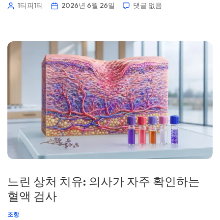
중요한 포인트는 수분 손실이 단순한지, 신장(콩팥)에서 비롯
1티피1티
2026년 6월 26일
댓글 없음
된 것인지, 약물과 관련된 것인지, 아니면 긴급한 상황인지 판
단하는 것입니다. 📖 ~11분 📅 2026년 6월 26일 📝 게시: 2026
년 6월 26일 🩺 의학적 검토: 2026년 6월 26일 ✅ 근거 기반
[…]
느린 상처 치유: 의사가 자주 확인하는
혈액 검사
조항