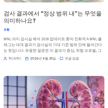
검사 결과에서 “정상 범위 내”는 무엇을
의미하나요?
조항
WNL 의미 검사실 해석 2026 업데이트 환자 친화적 A WNL 플
래그는 대개 결과가 검사실의 기대 기준 범위 안에 들어간다
는 뜻입니다. 유용한 질문은 이 결과가 증상, 위험 프로필, 그
리고 이전 결과와 잘 맞는지 여부입니다. 📖 ~11분 📅 2026년
1티피1티
2026년 6월 25일
댓글 없음
6월 25일 📝 게시: 2026년 6월 25일 🩺 의학적 검토: 2026년 6
월 25일 ✅ […]
Norsk bokmål
Ślōnskŏ gŏdka
Frysk
Esperanto
Беларуская мова