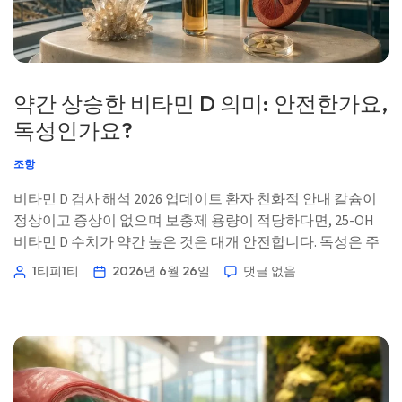
약간 상승한 비타민 D 의미: 안전한가요,
독성인가요?
조항
비타민 D 검사 해석 2026 업데이트 환자 친화적 안내 칼슘이
정상이고 증상이 없으며 보충제 용량이 적당하다면, 25-OH
비타민 D 수치가 약간 높은 것은 대개 안전합니다. 독성은 주
로 ‘숫자’의 문제가 아니라 ‘칼슘’의 문제입니다. 📖 ~11분 📅
1티피1티
2026년 6월 26일
댓글 없음
2026년 6월 26일 📝 게시: 2026년 6월 26일 🩺 의학적 검토:
2026년 6월 […]