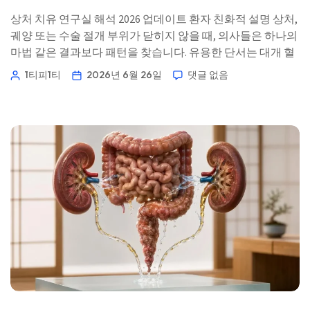
상처 치유 연구실 해석 2026 업데이트 환자 친화적 설명 상처,
궤양 또는 수술 절개 부위가 닫히지 않을 때, 의사들은 하나의
마법 같은 결과보다 패턴을 찾습니다. 유용한 단서는 대개 혈
당 조절, 산소 운반 능력, 단백질 상태, 염증, 그리고 면역 위험
1티피1티
2026년 6월 26일
댓글 없음
전반에 걸쳐 나타납니다. 📖 ~11분 📅 2026년 6월 26일 📝 게
시: 2026년 6월 26일 🩺 […]