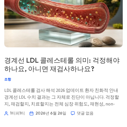
경계선 LDL 콜레스테롤 의미: 걱정해야
하나요, 아니면 재검사하나요?
조항
LDL 콜레스테롤 검사 해석 2026 업데이트 환자 친화적 안내
경계선 LDL 수치 결과는 그 자체로 진단이 아닙니다. 걱정할
지, 재검할지, 치료할지는 전체 심장 위험도, 재현성, non-
HDL 콜레스테롤, ApoB, 중성지방, 그리고 개인의 병력에 따
1티피1티
2026년 6월 26일
댓글 없음
라 달라집니다. 📖 ~12분 📅 2026년 6월 26일 📝 게시: 2026년
6월 26일 🩺 의학적 검토: 2026년 6월 26일 […]