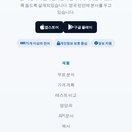
록 돕도록 설계되었습니다. 영국 런던에 본사를 두고
አማርኛ
있습니다.
Kiswahili
ភាសាខ្មែរ
앱스토어
구글 플레이
ဗမာစာ
75개 이상의 언어
개인정보 보호 중심
정보 지원
ไทย
Tagalog
제품
Tiếng Việt
무료 분석
Bahasa Melayu
가격 계획
മലയാളം
ಕನ್ನಡ
테스트 비교
ગુજરાતી
영양 AI
தமிழ்
API 문서
తెలుగు
백서