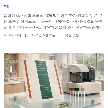
조항
갑상선검사 실험실 해석 2026 업데이트 환자 친화적 무료 T4
는 보통 임상적으로 더 유용한 티록신 결과이지만, 결합 단백
질이 변할 때는 총 T4도 여전히 중요합니다. 불일치는 흔히 검
사실의 오류가 아니라, 생리 현상이 종이에 나타난 것입니다.
1티피1티
2026년 6월 25일
댓글 없음
📖 ~11분 📅 2026년 6월 25일 📝 게시: 2026년 6월 25일 🩺
[…]