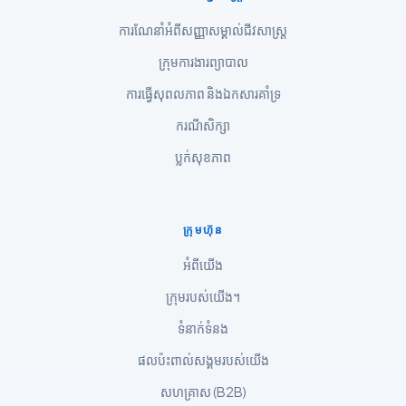
Shqip
ការណែនាំអំពីសញ្ញាសម្គាល់ជីវសាស្រ្ត
Magyar
ក្រុមការងារព្យាបាល
Slovenščina
ការធ្វើសុពលភាព និងឯកសារគាំទ្រ
한국어
Polski
ករណីសិក្សា
Lietuvių kalba
ប្លក់សុខភាព
Русский
ქართული
ក្រុមហ៊ុន
Čeština
អំពីយើង
日本語
ក្រុមរបស់យើង។
Eesti
ទំនាក់ទំនង
Azərbaycan dili
ផលប៉ះពាល់សង្គមរបស់យើង
Bosanski
សហគ្រាស (B2B)
Svenska