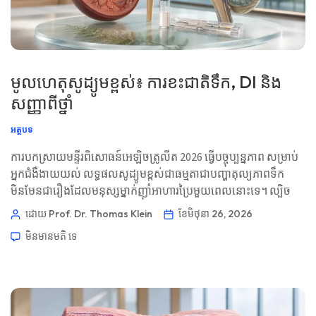
មូលហេតុសូដ្យូមខ្ពស់៖ ការខះជាតិទឹក, DI និង
សញ្ញាពីថ្នាំ
អត្ថបទ
ការបកស្រាយមន្ទីរពិសោធន៍អេឡិចត្រូលីត 2026 ធ្វើបច្ចុប្បន្នភាព សម្រាប់
អ្នកជំងឺងាយយល់ លទ្ធផលសូដ្យូមខ្ពស់ជាធម្មតាជាបញ្ហាតុល្យភាពទឹក
មិនមែនជារឿងដែលមនុស្សម្នាក់ញ៉ាំអាហារប្រៃមួយពេលនោះទេ។ ល្បិច
ផ្នែកព្យាបាលគឺការសម្រេចថាតើការបាត់បង់ទឹកជារឿងសាមញ្ញ ដោយសារ
ដោយ Prof. Dr. Thomas Klein
ខែ​មិថុនា 26, 2026
តម្រងនោម ដោយសារថ្នាំ ឬជាបន្ទាន់។ 📖 ~11 នាទី 📅 ថ្ងៃទី 26 ខែមិថុនា
មិនមាន​មតិ​
ទេ
ឆ្នាំ 2026 📝 បានបោះពុម្ពផ្សាយ៖ ថ្ងៃទី 26 ខែមិថុនា ឆ្នាំ 2026 🩺 បាន
ពិនិត្យផ្នែកវេជ្ជសាស្ត្រ៖ ថ្ងៃទី 26 ខែមិថុនា ឆ្នាំ 2026 ✅ ផ្អែកលើភស្តុតាង
[…]