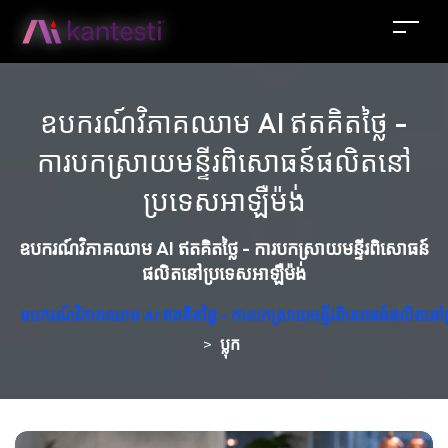
ឧបករណ៍វិភាគឈាម AI ឥតគិតថ្លៃ -
ការបកស្រាយមន្ទីរពិសោធន៍ផលិតនៅ
ប្រទេសអាឡឺម៉ង់
ឧបករណ៍វិភាគឈាម AI ឥតគិតថ្លៃ - ការបកស្រាយមន្ទីរពិសោធន៍
ផលិតនៅប្រទេសអាឡឺម៉ង់
ឧបករណ៍វិភាគឈាម AI ឥតគិតថ្លៃ - ការបកស្រាយមន្ទីរពិសោធន៍ផលិតនៅប
>
ប្លុក