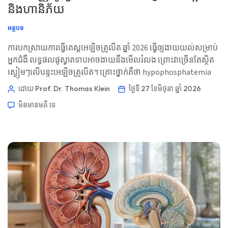
និងហានិភ័យ
អត្ថបទ
ការបកស្រាយការធ្វើតេស្តអេឡិចត្រូលីត ឆ្នាំ 2026 ធ្វើឲ្យងាយយល់សម្រាប់
អ្នកជំងឺ លទ្ធផលផូស្វាតទាបអាចងាយនឹងមើលរំលង ព្រោះវាច្រើនតែស្ថិត
ស្ងៀមៗលើបន្ទះអេឡិចត្រូលីត។ គ្រោះថ្នាក់គឺថា hypophosphatemia
ធ្ងន់ធ្ងរ អាចប៉ះពាល់ដល់សាច់ដុំ ឆ្អឹង ការដកដង្ហើម និងចង្វាក់បេះដូង មុន
ដោយ Prof. Dr. Thomas Klein
ថ្ងៃទី 27 ខែមិថុនា ឆ្នាំ 2026
ពេលអ្នកជំងឺដឹងថាលេខនោះមានសារៈសំខាន់។ 📖 ~11 នាទី 📅 ថ្ងៃទី 27
មិនមាន​មតិ​
ទេ
ខែមិថុនា ឆ្នាំ 2026 📝 បានបោះពុម្ពផ្សាយ៖ ថ្ងៃទី 27 ខែមិថុនា […]