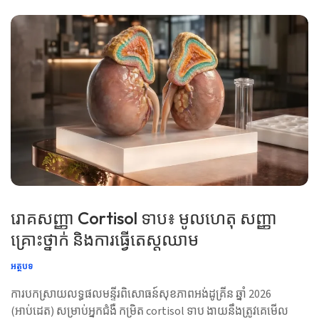
រោគសញ្ញា Cortisol ទាប៖ មូលហេតុ សញ្ញា
គ្រោះថ្នាក់ និងការធ្វើតេស្តឈាម
អត្ថបទ
ការបកស្រាយលទ្ធផលមន្ទីរពិសោធន៍សុខភាពអង់ដូគ្រីន ឆ្នាំ 2026
(អាប់ដេត) សម្រាប់អ្នកជំងឺ កម្រិត cortisol ទាប ងាយនឹងត្រូវគេមើល