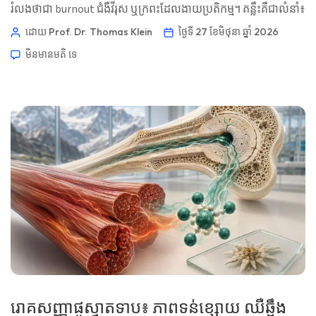
រំលងថាជា burnout ជំងឺវីរុស ឬក្រពះដែលងាយប្រតិកម្ម។ គន្លឹះគឺជាលំនាំ៖
ពេលវេលា ការប៉ះពាល់នឹងស្តេរ៉ូអ៊ីដ សម្ពាធឈាម អេឡិចត្រូលីត ជាតិស្ករ
ដោយ Prof. Dr. Thomas Klein
ថ្ងៃទី 27 ខែមិថុនា ឆ្នាំ 2026
និងអារម្មណ៍របស់អ្នកពេលមានជំងឺ។ 📖 ~11 នាទី 📅 ថ្ងៃទី 27 ខែមិថុនា
មិនមាន​មតិ​
ទេ
ឆ្នាំ 2026 📝 បានបោះពុម្ពផ្សាយ៖ ថ្ងៃទី 27 ខែមិថុនា ឆ្នាំ 2026 🩺 ពិនិត្យ
ផ្នែកវេជ្ជសាស្ត្រ៖ ថ្ងៃទី […]
រោគសញ្ញា​ផូស្វាតទាប៖ ភាពទន់ខ្សោយ ឈឺឆ្អឹង