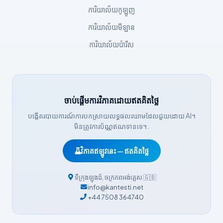
ការិយាល័យ​កូឡូញ
Српски језик
Íslenska
ការិយាល័យ​មីឡាន
Հայերեն
ការិយាល័យប៉ារីស
Bahasa Indonesia
हिन्दी
Nederlands
ចាប់ផ្តើមការវិភាគដោយឥតគិតថ្លៃ
Dansk
បង្កើតរបាយការណ៍ការបកស្រាយលទ្ធផលឈាមដែលជួយដោយ AI។
Български
មិនត្រូវការប័ណ្ណឥណទានទេ។.
فارسی
វិភាគឥឡូវនេះ — ឥតគិតថ្លៃ
简体中文
Română
ទីក្រុងឡុងដ៍
,
ចក្រភពអង់គ្លេស
🇬🇧
info@kantesti.net
Türkçe
+44 7508 364740
Ελληνικά