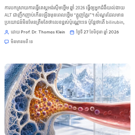
ការបកស្រាយការធ្វើតេស្តអង់ស៊ីមថ្លើម ឆ្នាំ 2026 ធ្វើឲ្យអ្នកជំងឺយល់ងាយ
ALT ជាញឹកញាប់កើនឡើងមុនពេលថ្លើម “ត្អូញត្អែរ”។ សំណួរដែលមាន
ប្រយោជន៍មិនមែនត្រឹមតែថាលេខខ្ពស់ប៉ុណ្ណោះទេ ប៉ុន្តែថាតើ bilirubin,
ALP, GGT, INR, រោគសញ្ញា, ថ្នាំ, ជាតិអាល់កុល និងសញ្ញាសម្គាល់
ដោយ Prof. Dr. Thomas Klein
ថ្ងៃទី 27 ខែមិថុនា ឆ្នាំ 2026
មេតាបូលីក បង្ហាញទិសដៅដូចគ្នាឬអត់។ 📖 ~11 នាទី 📅 ថ្ងៃទី 27 ខែ
មិនមាន​មតិ​
ទេ
មិថុនា ឆ្នាំ 2026 📝 បានបោះពុម្ព៖ ថ្ងៃទី 27 ខែមិថុនា ឆ្នាំ 2026 🩺 […]