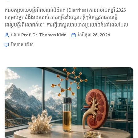
ការបកស្រាយមន្ទីរពិសោធន៍ជំងឺរាគ (Diarrhea) ការអាប់ដេតឆ្នាំ 2026
សម្រាប់អ្នកជំងឺងាយយល់ ភាគច្រើននៃវគ្គរាគខ្លីៗមិនត្រូវការការធ្វើ
តេស្តមន្ទីរពិសោធន៍ទេ។ ការធ្វើតេស្តឈាមមានប្រយោជន៍នៅពេលដែល
រឿងរ៉ាវបង្ហាញពីការបាត់បង់សារធាតុរាវ ការឆ្លងមេរោគដែលរាតត្បាត ជំងឺ
ដោយ Prof. Dr. Thomas Klein
ខែ​មិថុនា 26, 2026
ពោះវៀនរលាក (inflammatory bowel disease) ការខូចខាតពីថ្នាំ ការ
មិនមាន​មតិ​
ទេ
តានតឹងលើតម្រងនោម ឬជំងឺ sepsis។ 📖 ~11 នាទី 📅 ថ្ងៃទី 26 ខែ
មិថុនា ឆ្នាំ 2026 📝 បានបោះពុម្ពផ្សាយ៖ ថ្ងៃទី 26 ខែមិថុនា ឆ្នាំ 2026 🩺
បានពិនិត្យផ្នែកវេជ្ជសាស្ត្រ៖ ថ្ងៃទី 26 ខែមិថុនា […]
Norsk bokmål
Ślōnskŏ gŏdka
Frysk
Esperanto
Беларуская мова
Татар теле
Кыргызча