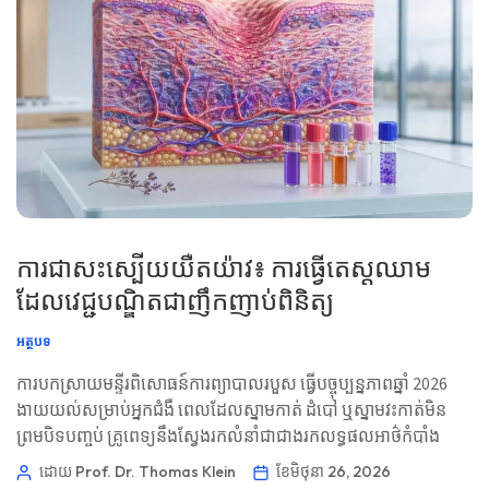
ការជាសះស្បើយយឺតយ៉ាវ៖ ការធ្វើតេស្តឈាម
ដែលវេជ្ជបណ្ឌិតជាញឹកញាប់ពិនិត្យ
អត្ថបទ
ការបកស្រាយមន្ទីរពិសោធន៍ការព្យាបាលរបួស ធ្វើបច្ចុប្បន្នភាពឆ្នាំ 2026
ងាយយល់សម្រាប់អ្នកជំងឺ ពេលដែលស្នាមកាត់ ដំបៅ ឬស្នាមវះកាត់មិន
ព្រមបិទបញ្ចប់ គ្រូពេទ្យនឹងស្វែងរកលំនាំជាជាងរកលទ្ធផលអាថ៌កំបាំង
តែមួយ។ តម្រុយដែលមានប្រយោជន៍ជាទូទៅស្ថិតនៅលើការគ្រប់គ្រងជាតិ
ដោយ Prof. Dr. Thomas Klein
ខែ​មិថុនា 26, 2026