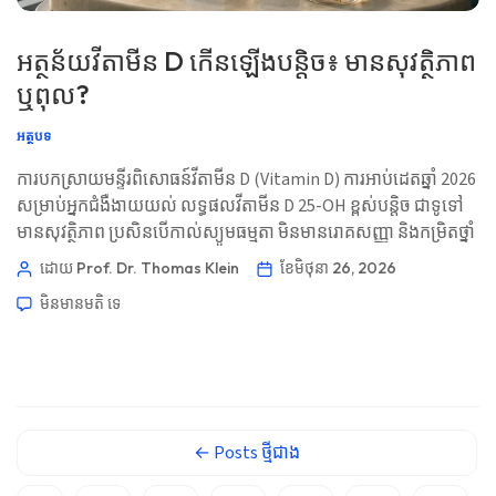
ئۇيغۇرچە
អត្ថន័យវីតាមីន D កើនឡើងបន្តិច៖ មានសុវត្ថិភាព
Cebuano
ឬពុល?
Basa Jawa
អត្ថបទ
ພາສາລາວ
ការបកស្រាយមន្ទីរពិសោធន៍វីតាមីន D (Vitamin D) ការអាប់ដេតឆ្នាំ 2026
Монгол
សម្រាប់អ្នកជំងឺងាយយល់ លទ្ធផលវីតាមីន D 25-OH ខ្ពស់បន្តិច ជាទូទៅ
Afrikaans
មានសុវត្ថិភាព ប្រសិនបើកាល់ស្យូមធម្មតា មិនមានរោគសញ្ញា និងកម្រិតថ្នាំ
العربية المغربية
បំប៉នមានកម្រិតសមរម្យ។ ភាពពុលភាគច្រើនជាបញ្ហាកាល់ស្យូម មិនមែន
ដោយ Prof. Dr. Thomas Klein
ខែ​មិថុនា 26, 2026
ជាបញ្ហាលេខនោះទេ។ 📖 ~11 នាទី 📅 ថ្ងៃទី 26 ខែមិថុនា ឆ្នាំ 2026 📝
Occitan
មិនមាន​មតិ​
ទេ
បានបោះពុម្ពផ្សាយ៖ ថ្ងៃទី 26 ខែមិថុនា ឆ្នាំ 2026 🩺 បានពិនិត្យផ្នែកវេជ្ជ
Gàidhlig
សាស្ត្រ៖ ថ្ងៃទី 26 ខែមិថុនា […]
Euskara
Македонски јазик
Latviešu valoda
←
Posts
ថ្មីជាង
Galego