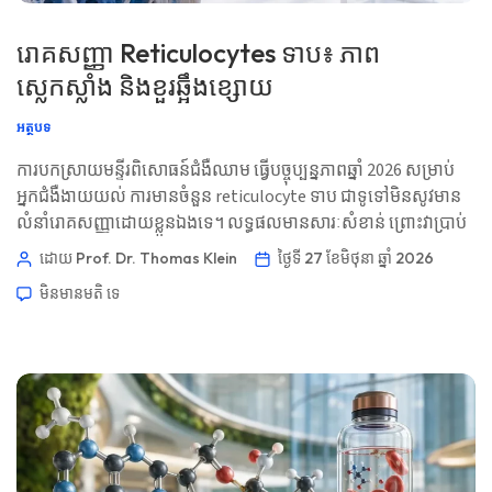
រោគសញ្ញា Reticulocytes ទាប៖ ភាព
ស្លេកស្លាំង និងខួរឆ្អឹងខ្សោយ
អត្ថបទ
ការបកស្រាយមន្ទីរពិសោធន៍ជំងឺឈាម ធ្វើបច្ចុប្បន្នភាពឆ្នាំ 2026 សម្រាប់
អ្នកជំងឺងាយយល់ ការមានចំនួន reticulocyte ទាប ជាទូទៅមិនសូវមាន
លំនាំរោគសញ្ញាដោយខ្លួនឯងទេ។ លទ្ធផលមានសារៈសំខាន់ ព្រោះវាប្រាប់
វេជ្ជបណ្ឌិតថា តើខួរឆ្អឹងកំពុងបរាជ័យក្នុងការឆ្លើយតបនឹងភាពស្លេកស្លាំង
ដោយ Prof. Dr. Thomas Klein
ថ្ងៃទី 27 ខែមិថុនា ឆ្នាំ 2026
បានត្រឹមត្រូវឬអត់។ 📖 ~11 នាទី 📅 ថ្ងៃទី 27 ខែមិថុនា ឆ្នាំ 2026 📝 បាន
មិនមាន​មតិ​
ទេ
បោះពុម្ពផ្សាយ៖ ថ្ងៃទី 27 ខែមិថុនា ឆ្នាំ 2026 🩺 ពិនិត្យផ្នែកវេជ្ជសាស្ត្រ៖
ថ្ងៃទី 27 ខែមិថុនា ឆ្នាំ 2026 ✅ ផ្អែកលើភស្តុតាង មគ្គុទេសក៍នេះ […]