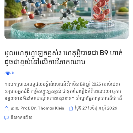
មូលហេតុហ្វូឡេតខ្ពស់៖ ហេតុអ្វីបានជា B9 ហាក់
ដូចជាខ្ពស់នៅលើការវិភាគឈាម
អត្ថបទ
ការបកស្រាយលទ្ធផលមន្ទីរពិសោធន៍ វីតាមីន B9 ឆ្នាំ 2026 (អាប់ដេត)
សម្រាប់អ្នកជំងឺ កម្រិតហ្វូឡេតខ្ពស់ ជាទូទៅជារឿងអំពីពេលវេលា ឬការ
ទទួលទាន មិនមែនជាស្ថានភាពបន្ទាន់ទេ។ សំណួរផ្នែកព្យាបាលគឺថា តើ
B12, MCV, homocysteine ឬរោគសញ្ញា ផ្លាស់ប្តូរអត្ថន័យដែរឬទេ។ 📖
ដោយ Prof. Dr. Thomas Klein
ថ្ងៃទី 27 ខែមិថុនា ឆ្នាំ 2026
~11 នាទី 📅 ថ្ងៃទី 27 ខែមិថុនា ឆ្នាំ 2026 📝 បានបោះពុម្ពផ្សាយ៖ ថ្ងៃទី 27
មិនមាន​មតិ​
ទេ
ខែមិថុនា ឆ្នាំ 2026 🩺 ពិនិត្យផ្នែកវេជ្ជសាស្ត្រ៖ ថ្ងៃទី 27 ខែមិថុនា ឆ្នាំ 2026
✅ ផ្អែកលើភស្តុតាង នេះ […]