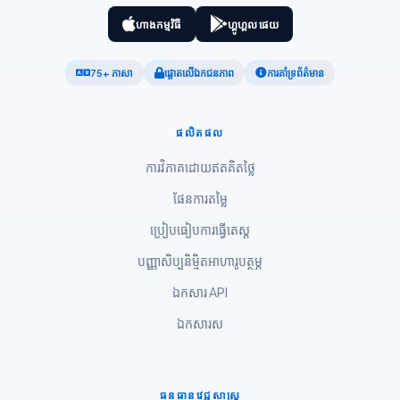
ဗမာစာ
ហាងកម្មវិធី
ហ្គូហ្គល ផេយ
ไทย
75+ ភាសា
ផ្តោតលើឯកជនភាព
ការគាំទ្រព័ត៌មាន
Tagalog
Tiếng Việt
ផលិតផល
Bahasa Melayu
ការវិភាគដោយឥតគិតថ្លៃ
മലയാളം
ផែនការតម្លៃ
ಕನ್ನಡ
ગુજરાતી
ប្រៀបធៀបការធ្វើតេស្ត
தமிழ்
បញ្ញាសិប្បនិម្មិតអាហារូបត្ថម្ភ
తెలుగు
ឯកសារ API
मराठी
ឯកសារ​ស
اردو
বাংলা
ធនធានវេជ្ជសាស្ត្រ