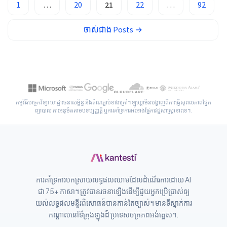
1
…
20
21
22
…
92
অসমীয়া
සිංහල
ចាស់ជាង
Posts
→
سنڌي
پښتو
Slovenčina
កម្មវិធីបច្ចេកវិទ្យា ហេដ្ឋារចនាសម្ព័ន្ធ និងតំណភ្ជាប់ខាងក្រៅ។ ឡូហ្គោមិនបង្ហាញពីការធ្វើសុពលភាពផ្នែក
Hrvatski
ព្យាបាល ការអនុម័តតាមបទប្បញ្ញត្តិ ឬការគាំទ្រការអះអាងផ្នែកវេជ្ជសាស្ត្រនោះទេ។.
Suomi
Қазақ тілі
Català
O‘zbekcha
ការគាំទ្រការបកស្រាយលទ្ធផលឈាមដែលដំណើរការដោយ AI
Українська
ជា 75+ ភាសា។ ត្រូវបានរចនាឡើងដើម្បីជួយអ្នកប្រើប្រាស់ឲ្យ
យល់លទ្ធផលមន្ទីរពិសោធន៍បានកាន់តែច្បាស់។ មានទីស្នាក់ការ
አማርኛ
កណ្តាលនៅទីក្រុងឡុងដ៍ ប្រទេសចក្រភពអង់គ្លេស។.
Kiswahili