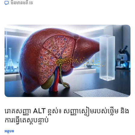
មិនមាន​មតិ​
ទេ
ការគ្រប់គ្រងជាតិខ្លាញ់ដែលទទួលមរតក។ 📖 ~11 នាទី 📅 ថ្ងៃទី 28 ខែ
មិថុនា ឆ្នាំ 2026 📝 បានបោះពុម្ពផ្សាយ៖ ថ្ងៃទី 28 ខែមិថុនា ឆ្នាំ 2026 🩺
ពិនិត្យផ្នែកវេជ្ជសាស្ត្រ៖ ថ្ងៃទី 28 ខែមិថុនា […]
រោគសញ្ញា ALT ខ្ពស់៖ សញ្ញាស្ងៀមរបស់ថ្លើម និង
ការធ្វើតេស្តបន្ទាប់
អត្ថបទ