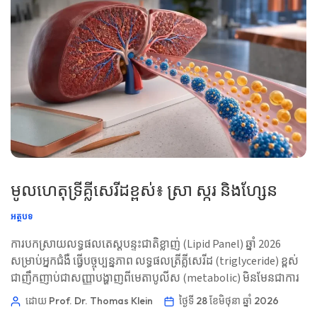
មូលហេតុទ្រីគ្លីសេរីដខ្ពស់៖ ស្រា ស្ករ និងហ្សែន
អត្ថបទ
ការបកស្រាយលទ្ធផលតេស្តបន្ទះជាតិខ្លាញ់ (Lipid Panel) ឆ្នាំ 2026
សម្រាប់អ្នកជំងឺ ធ្វើបច្ចុប្បន្នភាព លទ្ធផលត្រីគ្លីសេរីដ (triglyceride) ខ្ពស់
ជាញឹកញាប់ជាសញ្ញាបង្ហាញពីមេតាបូលីស (metabolic) មិនមែនជាការ
កាត់ទោស។ លំនាំនៅជុំវិញវា ប្រាប់យើងថាត្រូវស្តីបន្ទោសស្រា
ដោយ Prof. Dr. Thomas Klein
ថ្ងៃទី 28 ខែមិថុនា ឆ្នាំ 2026
កាលពីយប់មិញ ឬភាពធន់នឹងអាំងស៊ុlin (insulin resistance) ឬថ្នាំ ឬ