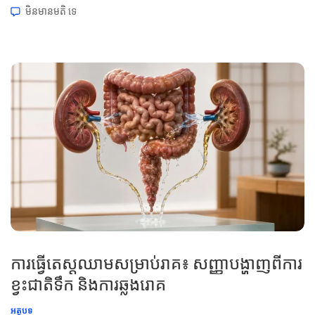
ស្ករ សមត្ថភាពដឹកជញ្ជូនអុកស៊ីសែន ស្ថានភាពប្រូតេអ៊ីន ការរលាក
មិនមាន​មតិ​
ទេ
និងហានិភ័យនៃប្រព័ន្ធភាពស៊ាំ។ 📖 ~11 នាទី 📅 ថ្ងៃទី 26 ខែមិថុនា ឆ្នាំ
2026 📝 បានបោះពុម្ពផ្សាយ៖ ថ្ងៃទី 26 ខែមិថុនា ឆ្នាំ 2026 🩺 […]
ការធ្វើតេស្តឈាមសម្រាប់រាគ៖ សញ្ញាបង្ហាញពីការ
ខ្វះជាតិទឹក និងការឆ្លងរោគ
អត្ថបទ