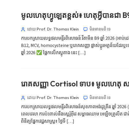
មូលហេតុហ្វូឡេតខ្ពស់៖ ហេតុអ្វីបានជា
ដោយ Prof. Dr. Thomas Klein
មិនមាន​មតិ​
ទេ
ការបកស្រាយលទ្ធផលមន្ទីរពិសោធន៍ វីតាមីន B9 ឆ្នាំ 2026 (អាប់ដ
B12, MCV, homocysteine ឬរោគសញ្ញា ផ្លាស់ប្តូរអត្ថន័យដែរឬទេ។ 📖 ~
ឆ្នាំ 2026 ✅ ផ្អែកលើភស្តុតាង នេះ […]
រោគសញ្ញា Cortisol ទាប៖ មូលហេតុ សញ្ញ
ដោយ Prof. Dr. Thomas Klein
មិនមាន​មតិ​
ទេ
ការបកស្រាយលទ្ធផលមន្ទីរពិសោធន៍សុខភាពអង់ដូគ្រីន ឆ្នាំ 2026 (អ
ពេលវេលា ការប៉ះពាល់នឹងស្តេរ៉ូអ៊ីដ សម្ពាធឈាម អេឡិចត្រូលីត ជាតិស
ពិនិត្យផ្នែកវេជ្ជសាស្ត្រ៖ ថ្ងៃទី […]