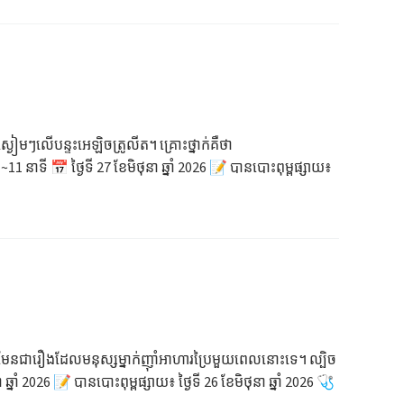
្ងៀមៗលើបន្ទះអេឡិចត្រូលីត។ គ្រោះថ្នាក់គឺថា
 នាទី 📅 ថ្ងៃទី 27 ខែមិថុនា ឆ្នាំ 2026 📝 បានបោះពុម្ពផ្សាយ៖
 មិនមែនជារឿងដែលមនុស្សម្នាក់ញ៉ាំអាហារប្រៃមួយពេលនោះទេ។ ល្បិច
 2026 📝 បានបោះពុម្ពផ្សាយ៖ ថ្ងៃទី 26 ខែមិថុនា ឆ្នាំ 2026 🩺