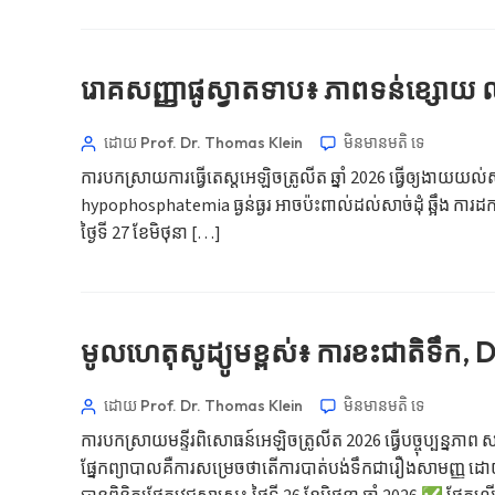
Norsk bokmål
រោគសញ្ញា​ផូស្វាតទាប៖ ភាពទន់ខ្សោយ ឈ
Ślōnskŏ gŏdka
ដោយ Prof. Dr. Thomas Klein
មិនមាន​មតិ​
ទេ
Frysk
ការបកស្រាយការធ្វើតេស្តអេឡិចត្រូលីត ឆ្នាំ 2026 ធ្វើឲ្យងាយយល
Esperanto
hypophosphatemia ធ្ងន់ធ្ងរ អាចប៉ះពាល់ដល់សាច់ដុំ ឆ្អឹង ការដក
Беларуская мова
ថ្ងៃទី 27 ខែមិថុនា […]
Татар теле
Кыргызча
ئۇيغۇرچە
មូលហេតុសូដ្យូមខ្ពស់៖ ការខះជាតិទឹក, DI 
Cebuano
Basa Jawa
ដោយ Prof. Dr. Thomas Klein
មិនមាន​មតិ​
ទេ
ພາສາລາວ
ការបកស្រាយមន្ទីរពិសោធន៍អេឡិចត្រូលីត 2026 ធ្វើបច្ចុប្បន្នភ
ផ្នែកព្យាបាលគឺការសម្រេចថាតើការបាត់បង់ទឹកជារឿងសាមញ្ញ ដោយសារត
Монгол