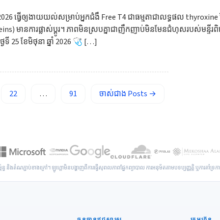
្នាំ 2026 ធ្វើឲ្យងាយយល់សម្រាប់អ្នកជំងឺ Free T4 ជាធម្មតាជាលទ្ធផល thyroxin
) មានការផ្លាស់ប្តូរ។ ភាពមិនស្របគ្នាជាញឹកញាប់មិនមែនជំហុសរបស់មន្ទីរព
្ងៃទី 25 ខែមិថុនា ឆ្នាំ 2026 🩺 […]
22
…
91
ចាស់ជាង
Posts
→
ាសម្ព័ន្ធ និងតំណភ្ជាប់ខាងក្រៅ។ ឡូហ្គោមិនបង្ហាញពីការធ្វើសុពលភាពផ្នែកព្យាបាល ការអនុម័តតាមបទប្បញ្ញត្តិ ឬការគាំទ្រក
ធនធានវេជ្ជសាស្ត្រ
ក្រុមហ៊ុន