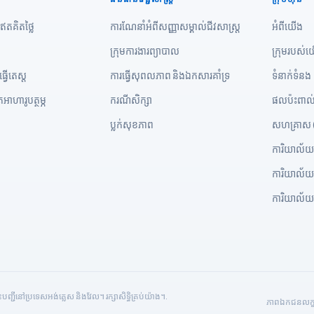
ឥតគិតថ្លៃ
ការណែនាំអំពីសញ្ញាសម្គាល់ជីវសាស្រ្ត
អំពីយើង
ក្រុមការងារព្យាបាល
ក្រុមរបស់
វើតេស្ត
ការធ្វើសុពលភាព និងឯកសារគាំទ្រ
ទំនាក់ទំនង
ិតអាហារូបត្ថម្ភ
ករណីសិក្សា
ផលប៉ះពាល
ប្លក់សុខភាព
សហគ្រាស 
ការិយាល័យ
ការិយាល័យ
ការិយាល័យ
ជីនៅប្រទេសអង់គ្លេស និងវែល។ រក្សាសិទ្ធិគ្រប់យ៉ាង។.
ភាពឯកជន
លក្