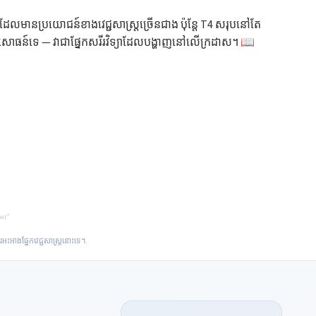
e ដែលមានប្រយោជន៍ខាងវេជ្ជសាស្ត្រច្រើនជាង ប៉ុន្តែ T4 សរុបនៅតែ
ិសោធន៍ទេ — វាជាផ្នែកសរីរវិទ្យាដែលបង្ហាញនៅលើក្រដាស។ 📖
ារអះអាងផ្នែកវេជ្ជសាស្ត្រនោះទេ។.