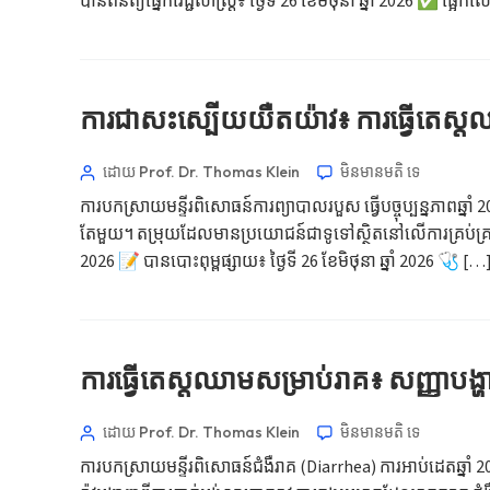
បានពិនិត្យផ្នែកវេជ្ជសាស្ត្រ៖ ថ្ងៃទី 26 ខែមិថុនា ឆ្នាំ 2026 ✅ ផ្អែ
Afrikaans
العربية المغربية
Occitan
ការជាសះស្បើយយឺតយ៉ាវ៖ ការធ្វើតេស្ត
Gàidhlig
Euskara
ដោយ Prof. Dr. Thomas Klein
មិនមាន​មតិ​
ទេ
Македонски јазик
ការបកស្រាយមន្ទីរពិសោធន៍ការព្យាបាលរបួស ធ្វើបច្ចុប្បន្នភាពឆ្ន
Latviešu valoda
តែមួយ។ តម្រុយដែលមានប្រយោជន៍ជាទូទៅស្ថិតនៅលើការគ្រប់គ្រងជាតិ
2026 📝 បានបោះពុម្ពផ្សាយ៖ ថ្ងៃទី 26 ខែមិថុនា ឆ្នាំ 2026 🩺 […
Galego
অসমীয়া
සිංහල
ការធ្វើតេស្តឈាមសម្រាប់រាគ៖ សញ្ញាបង្ហ
سنڌي
پښتو
ដោយ Prof. Dr. Thomas Klein
មិនមាន​មតិ​
ទេ
ការបកស្រាយមន្ទីរពិសោធន៍ជំងឺរាគ (Diarrhea) ការអាប់ដេតឆ្នាំ 
Slovenčina