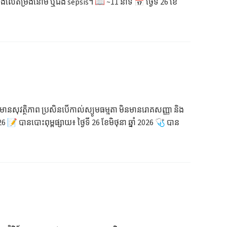
ឹងលើតម្រងនោម ឬជំងឺ sepsis។ 📖 ~11 នាទី 📅 ថ្ងៃទី 26 ខែ
ៅមានសុវត្ថិភាព ប្រសិនបើកាល់ស្យូមធម្មតា មិនមានរោគសញ្ញា និង
📝 បានបោះពុម្ពផ្សាយ៖ ថ្ងៃទី 26 ខែមិថុនា ឆ្នាំ 2026 🩺 បាន