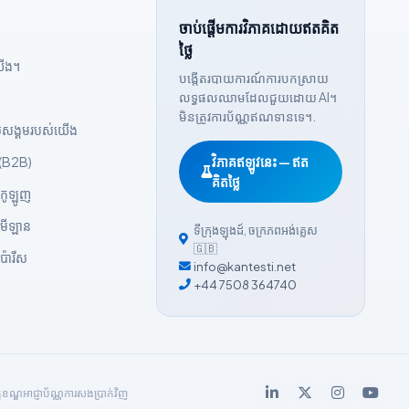
ចាប់ផ្តើមការវិភាគដោយឥតគិត
ថ្លៃ
យើង។
បង្កើតរបាយការណ៍ការបកស្រាយ
លទ្ធផលឈាមដែលជួយដោយ AI។
មិនត្រូវការប័ណ្ណឥណទានទេ។.
់សង្គមរបស់យើង
(B2B)
វិភាគឥឡូវនេះ — ឥត
គិតថ្លៃ
​កូឡូញ
​មីឡាន
ទីក្រុងឡុងដ៍
,
ចក្រភពអង់គ្លេស
🇬🇧
ប៉ារីស
info@kantesti.net
+44 7508 364740
ខខណ្ឌ
អាជ្ញាប័ណ្ណ
ការសងប្រាក់វិញ