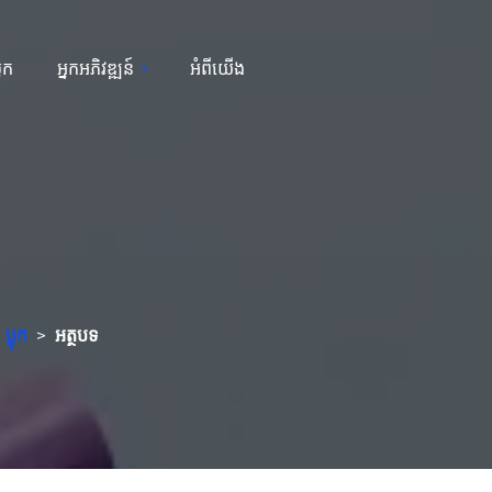
្លុក
អ្នកអភិវឌ្ឍន៍
អំពីយើង
ប្លុក
>
អត្ថបទ