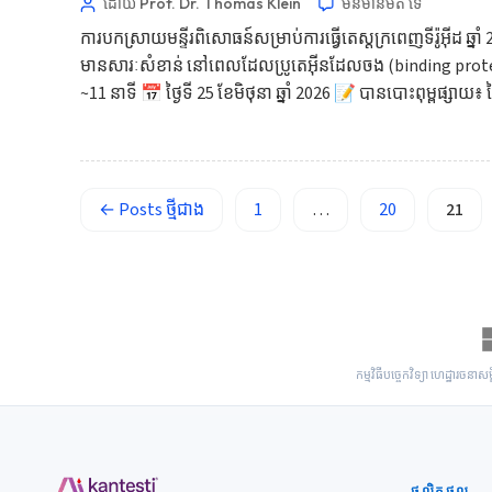
ដោយ Prof. Dr. Thomas Klein
មិនមាន​មតិ​
ទេ
Русский
ការបកស្រាយមន្ទីរពិសោធន៍សម្រាប់ការធ្វើតេស្តក្រពេញទីរ៉ូអ៊ីដ ឆ
ქართული
មានសារៈសំខាន់ នៅពេលដែលប្រូតេអ៊ីនដែលចង (binding proteins
~11 នាទី 📅 ថ្ងៃទី 25 ខែមិថុនា ឆ្នាំ 2026 📝 បានបោះពុម្ពផ្សាយ៖ ថ
Čeština
日本語
Eesti
Azərbaycan dili
←
Posts
ថ្មីជាង
1
…
20
21
Bosanski
Svenska
Српски језик
Íslenska
កម្មវិធីបច្ចេកវិទ្យា ហេដ្ឋារចន
Հայերեն
Bahasa Indonesia
हिन्दी
ផលិតផល