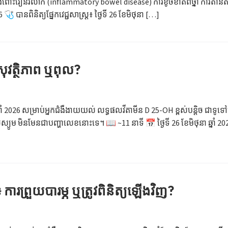
ជំងឺពោះវៀនរលាក (inflammatory bowel disease) ការខូចខាតពីថ្នាំ ការតានត
6 🩺 បានពិនិត្យផ្នែកវេជ្ជសាស្ត្រ៖ ថ្ងៃទី 26 ខែមិថុនា […]
ុវត្ថិភាព ឬពុល?
ាំ 2026 សម្រាប់អ្នកជំងឺងាយយល់ លទ្ធផលវីតាមីន D 25-OH ខ្ពស់បន្តិច ជាទូទ
យូម មិនមែនជាបញ្ហាលេខនោះទេ។ 📖 ~11 នាទី 📅 ថ្ងៃទី 26 ខែមិថុនា ឆ្នាំ 2026 
 ការព្រួយបារម្ភ ឬត្រូវពិនិត្យឡើងវិញ?