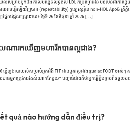
យល់សម្រាប់អ្នកជំងឺ កាលបរិច្ឆេទលទ្ធផល LDL កម្រិតព្រំដែន មិនមែនជាការធ្វើរោគវ
ធ្វើឡើងវិញបាន (repeatability) កូឡេស្តេរ៉ុល non-HDL ApoB ត្រីគ្លីសេរីដ និងប
យផ្នែកវេជ្ជសាស្ត្រដោយ៖ ថ្ងៃទី 26 ខែមិថុនា ឆ្នាំ 2026 […]
កមួយណារកឃើញមហារីកបានល្អជាង?
26 ធ្វើឲ្យងាយយល់សម្រាប់អ្នកជំងឺ FIT ជាធម្មតាល្អជាង guaiac FOBT ចាស់ៗ ស
តាត្រូវការតែសំណាកតែមួយ។ បញ្ហាធំជាងគឺថាអ្នកធ្វើអ្វីបន្ទាប់ពីទទួលបានលទ
ết quả nào hướng dẫn điều trị?