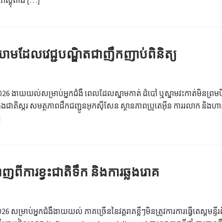
កលើភស្តុតាង […]
ឈាមដែលវេជ្ជបណ្ឌិតជាញឹកញាប់ពិនិត្យ
ាំ 2026 ងាយយល់សម្រាប់អ្នកជំងឺ ពេលដែលស្នាមកាត់ ដំបៅ ឬស្នាមវះកាត់មិនព្រម
ស្ករ សមត្ថភាពដឹកជញ្ជូនអុកស៊ីសែន ស្ថានភាពប្រូតេអ៊ីន ការរលាក និងហានិភ័យនៃ
]
ាញពីការខ្វះជាតិទឹក និងការឆ្លងរោគ
2026 សម្រាប់អ្នកជំងឺងាយយល់ ភាគច្រើននៃវគ្គរាគខ្លីៗមិនត្រូវការការធ្វើតេ