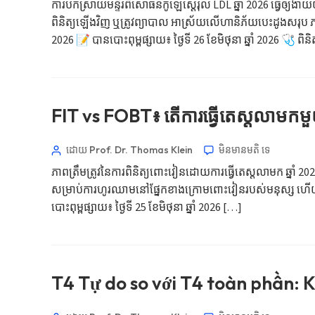
ការបកស្រាយមន្ទីរពិសោធន៍កូឡេស្តេរ៉ុល LDL ឆ្នាំ 2026 ធ្វើឲ្យងាយ
മലയാളം
ពិនិត្យឡើងវិញ ឬត្រូវព្យាបាល អាស្រ័យលើហានិភ័យបេះដូងសរុប ភាពអាច
ಕನ್ನಡ
2026 📝 បានបោះពុម្ពផ្សាយ៖ ថ្ងៃទី 26 ខែមិថុនា ឆ្នាំ 2026 🩺 ពិនិត្
ગુજરાતી
தமிழ்
తెలుగు
FIT vs FOBT៖ តើការធ្វើតេស្តលាម
मराठी
اردو
ដោយ Prof. Dr. Thomas Klein
មិនមាន​មតិ​
ទេ
বাংলা
ភាពត្រឹមត្រូវនៃការពិនិត្យពោះវៀនដោយការធ្វើតេស្តលាមក ឆ្នាំ 20
សម្រាប់ការហូរឈាមនៅផ្នែកខាងក្រោមពោះវៀនរបស់មនុស្ស ហើយជាធម្ម
Shqip
បោះពុម្ពផ្សាយ៖ ថ្ងៃទី 25 ខែមិថុនា ឆ្នាំ 2026 […]
Magyar
Slovenščina
한국어
T4 Tự do so với T4 toàn phần: K
Polski
Lietuvių kalba