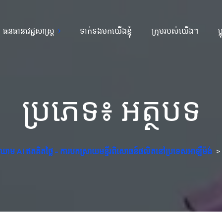
ធនធានវេជ្ជសាស្ត្រ
ទាក់ទងមកយើងខ្ញុំ
ក្រុមរបស់យើង។
ប
ប្រភេទ៖
អត្ថបទ
ាម AI ឥតគិតថ្លៃ - ការបកស្រាយមន្ទីរពិសោធន៍ផលិតនៅប្រទេសអាឡឺម៉ង់
>