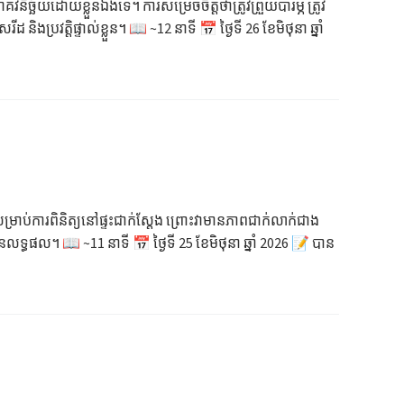
ិនិច្ឆ័យដោយខ្លួនឯងទេ។ ការសម្រេចចិត្តថាត្រូវព្រួយបារម្ភ ត្រូវ
្រវត្តិផ្ទាល់ខ្លួន។ 📖 ~12 នាទី 📅 ថ្ងៃទី 26 ខែមិថុនា ឆ្នាំ
ម្រាប់ការពិនិត្យនៅផ្ទះជាក់ស្តែង ព្រោះវាមានភាពជាក់លាក់ជាង
្ធផល។ 📖 ~11 នាទី 📅 ថ្ងៃទី 25 ខែមិថុនា ឆ្នាំ 2026 📝 បាន