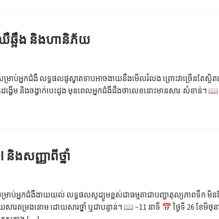
ឺឆ្អឹង និងហានិភ័យ
់សម្រាប់អ្នកជំងឺ លទ្ធផលផូស្វាតទាបអាចងាយនឹងមើលរំលង ព្រោះវាច្រើនតែស្ថិតស
ដង្ហើម និងចង្វាក់បេះដូង មុនពេលអ្នកជំងឺដឹងថាលេខនោះមានសារៈសំខាន់។ 📖 ~11
និងសញ្ញាពីថ្នាំ
ាព សម្រាប់អ្នកជំងឺងាយយល់ លទ្ធផលសូដ្យូមខ្ពស់ជាធម្មតាជាបញ្ហាតុល្យភាពទឹក
ម្រងនោម ដោយសារថ្នាំ ឬជាបន្ទាន់។ 📖 ~11 នាទី 📅 ថ្ងៃទី 26 ខែមិថុនា ឆ្នាំ