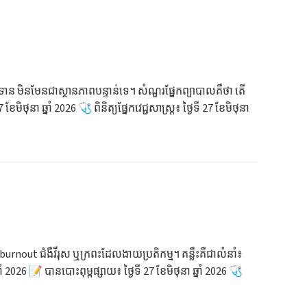
លទាន មិនមែនជាស្ថានភាពបន្ទាន់ទេ។ សំណួរផ្នែកព្យាបាលគឺថា តើ
ុនា ឆ្នាំ 2026 🩺 ពិនិត្យផ្នែកវេជ្ជសាស្ត្រ៖ ថ្ងៃទី 27 ខែមិថុនា
urnout ជំងឺវីរុស ឬក្រពះដែលងាយប្រតិកម្ម។ គន្លឹះគឺជាលំនាំ៖
 2026 📝 បានបោះពុម្ពផ្សាយ៖ ថ្ងៃទី 27 ខែមិថុនា ឆ្នាំ 2026 🩺