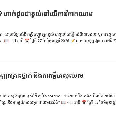
 B9 ហាក់ដូចជាខ្ពស់នៅលើការវិភាគឈាម
េត) សម្រាប់អ្នកជំងឺ កម្រិតហ្វូឡេតខ្ពស់ ជាទូទៅជារឿងអំពីពេលវេលា ឬការទទួ
11 នាទី 📅 ថ្ងៃទី 27 ខែមិថុនា ឆ្នាំ 2026 📝 បានបោះពុម្ពផ្សាយ៖ ថ្ងៃទី 27 ខែមិថ
ាគ្រោះថ្នាក់ និងការធ្វើតេស្តឈាម
ាប់ដេត) សម្រាប់អ្នកជំងឺ កម្រិត cortisol ទាប ងាយនឹងត្រូវគេមើលរំលងថាជា b
្ករ និងអារម្មណ៍របស់អ្នកពេលមានជំងឺ។ 📖 ~11 នាទី 📅 ថ្ងៃទី 27 ខែមិថុនា ឆ្នាំ