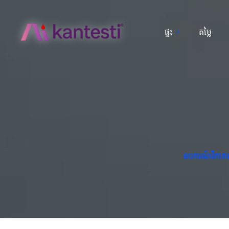
ផ្ទះ
តម្លៃ
ឧបករណ៍វិភាគឈ