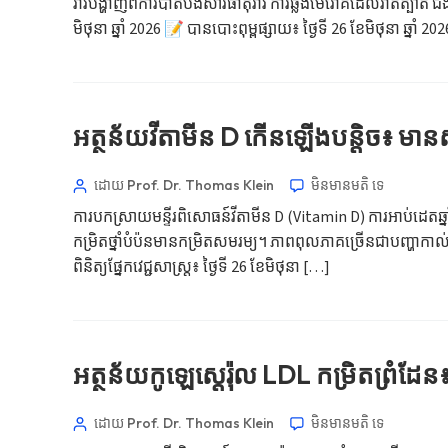
រ៉ាវបង្ហាញពីការបាត់បង់សារធាតុរាវ ការឆ្លងមេរោគដែលរាតត្បាត 
Hrvatski
មិថុនា ឆ្នាំ 2026 📝 បានបោះពុម្ពផ្សាយ៖ ថ្ងៃទី 26 ខែមិថុនា ឆ្នាំ 202
Suomi
Қазақ тілі
Català
អត្ថន័យវីតាមីន D កើនឡើងបន្តិច៖ មានស
O‘zbekcha
ដោយ Prof. Dr. Thomas Klein
មិនមាន​មតិ​
ទេ
Українська
ការបកស្រាយមន្ទីរពិសោធន៍វីតាមីន D (Vitamin D) ការអាប់ដេតឆ្ន
አማርኛ
កម្រិតថ្នាំបំប៉នមានកម្រិតសមរម្យ។ ភាពពុលភាគច្រើនជាបញ្ហាកាល់ស្
Kiswahili
ពិនិត្យផ្នែកវេជ្ជសាស្ត្រ៖ ថ្ងៃទី 26 ខែមិថុនា […]
ဗမာစာ
ไทย
Tagalog
អត្ថន័យកូឡេស្តេរ៉ុល LDL កម្រិតព្រំដែន៖
Tiếng Việt
Bahasa Melayu
ដោយ Prof. Dr. Thomas Klein
មិនមាន​មតិ​
ទេ