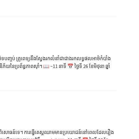
បិទបញ្ចប់ គ្រូពេទ្យនឹងស្វែងរកលំនាំជាជាងរកលទ្ធផលអាថ៌កំបាំង
ប្រព័ន្ធភាពស៊ាំ។ 📖 ~11 នាទី 📅 ថ្ងៃទី 26 ខែមិថុនា ឆ្នាំ
ស្តមន្ទីរពិសោធន៍ទេ។ ការធ្វើតេស្តឈាមមានប្រយោជន៍នៅពេលដែលរឿង