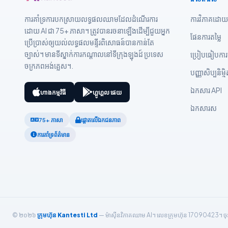
Nederlands
Dansk
ការគាំទ្រការបកស្រាយលទ្ធផលឈាមដែលដំណើរការ
ការវិភាគដោយ
ដោយ AI ជា 75+ ភាសា។ ត្រូវបានរចនាឡើងដើម្បីជួយអ្នក
Български
ផែនការតម្លៃ
ប្រើប្រាស់ឲ្យយល់លទ្ធផលមន្ទីរពិសោធន៍បានកាន់តែ
فارسی
ច្បាស់។ មានទីស្នាក់ការកណ្តាលនៅទីក្រុងឡុងដ៍ ប្រទេស
ប្រៀបធៀបការធ្
ចក្រភពអង់គ្លេស។.
简体中文
បញ្ញាសិប្បនិម្ម
Română
ឯកសារ API
ហាងកម្មវិធី
ហ្គូហ្គល ផេយ
Türkçe
ឯកសារ​ស
Ελληνικά
75+ ភាសា
ផ្តោតលើឯកជនភាព
Português
ការគាំទ្រព័ត៌មាន
Español
Italiano
עִבְרִית
Français
© ២០២៦
ក្រុមហ៊ុន Kantesti Ltd
— ម៉ាស៊ីនវិភាគឈាម AI។ លេខក្រុមហ៊ុន 17090423។ ចុះបញ្
العربية