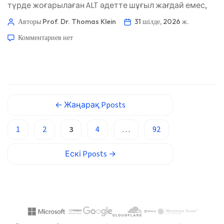
түрде жоғарылаған ALT әдетте шұғыл жағдай емес,
Basa Jawa
көбіне кейінгі бақылауды қажет ететін мәселе
Авторы Prof. Dr. Thomas Klein
31 шілде, 2026 ж.
ພາສາລາວ
болады. Пайдалы сұрақ: нәтиже уақытша ма,
Комментариев
нет
тұрақты ма, әлде бауыр талдауларының белгілі бір
Монгол
үлгісінің бөлігі ме — соған қарай жоспар өзгеретін-
Afrikaans
өзгермейтінін анықтау. 📖 ~11 минут 📅 31 шілде, 2026
العربية المغربية
📝 Жарияланды: 31 шілде, 2026 🩺 Медициналық
тұрғыдан қаралды: 31 шілде, […]
Occitan
←
Жаңарақ
Pposts
Gàidhlig
Euskara
1
2
3
4
…
92
Македонски јазик
Ескі
Pposts
→
Latviešu valoda
Galego
অসমীয়া
සිංහල
سنڌي