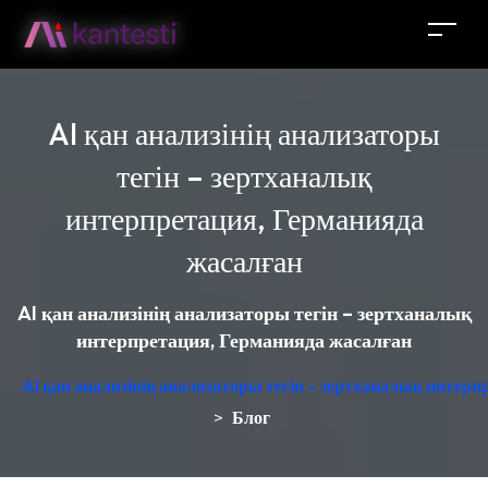
AI қан анализінің анализаторы
тегін – зертханалық
интерпретация, Германияда
жасалған
AI қан анализінің анализаторы тегін – зертханалық
интерпретация, Германияда жасалған
AI қан анализінің анализаторы тегін – зертханалық интер
>
Блог