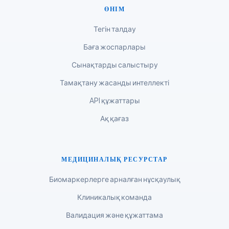
Tagalog
ӨНІМ
Tiếng Việt
Тегін талдау
Bahasa Melayu
Баға жоспарлары
മലയാളം
Сынақтарды салыстыру
ಕನ್ನಡ
Тамақтану жасанды интеллекті
ગુજરાતી
API құжаттары
தமிழ்
Ақ қағаз
తెలుగు
मराठी
اردو
МЕДИЦИНАЛЫҚ РЕСУРСТАР
বাংলা
Биомаркерлерге арналған нұсқаулық
Shqip
Клиникалық команда
Magyar
Валидация және құжаттама
Slovenščina