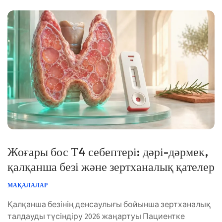
🩺 Медициналық тұрғыдан қаралды: 2026 жылғы 2
тамыз […]
Жоғары бос Т4 себептері: дәрі-дәрмек,
қалқанша безі және зертханалық қателер
МАҚАЛАЛАР
Қалқанша безінің денсаулығы бойынша зертханалық
талдауды түсіндіру 2026 жаңартуы Пациентке