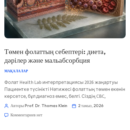
Төмен фолаттың себептері: диета,
дәрілер және мальабсорбция
МАҚАЛАЛАР
Фолат Health Lab интерпретациясы 2026 жаңартуы
Пациентке түсінікті Нәтижесі фолаттың төмен екенін
көрсетсе, бұл диагноз емес, белгі. Сіздің CBC,
витамин B12, дәрілер, алкогольді тұтыну және ас
Авторы Prof. Dr. Thomas Klein
2 тамыз, 2026
қорыту симптомдарының үлгісі әдетте келесі
Комментариев
нет
пайдалы тексеріске нұсқайды. 📖 ~11 минут 📅 2026
жылғы 2 тамыз 📝 Жарияланды: 2026 жылғы 2 тамыз