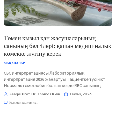
Төмен қызыл қан жасушаларының
санының белгілері: қашан медициналық
көмекке жүгіну керек
МАҚАЛАЛАР
CBC интерпретациясы Лабораториялық
интерпретация 2026 жаңартуы Пациентке түсінікті
Нормаль гемоглобин болған кезде RBC санының
төмен болуы зиянсыз болуы мүмкін, бірақ тыныштық
Авторы Prof. Dr. Thomas Klein
1 тамыз, 2026
күйінде ентігу, естен тану, кеуде ауыруы немесе қан
Комментариев
нет
кету белгілері болса, шұғыл медициналық бағалау
қажет. Негізгі мәселе — оттек тасымалдау қабілеті