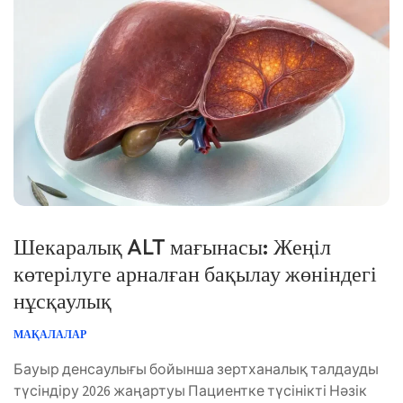
[…]
Norsk bokmål
Ślōnskŏ gŏdka
Frysk
Esperanto
Шекаралық ALT мағынасы: Жеңіл
көтерілуге арналған бақылау жөніндегі
Беларуская мова
нұсқаулық
Татар теле
Кыргызча
МАҚАЛАЛАР
ئۇيغۇرچە
Бауыр денсаулығы бойынша зертханалық талдауды
Cebuano
түсіндіру 2026 жаңартуы Пациентке түсінікті Нәзік