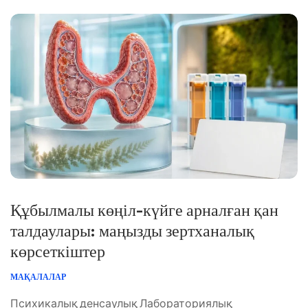
төмендеді ме және неге төмендеді. 📖 ~11 минут 📅 1
тамыз, 2026 📝 Жарияланды: 1 тамыз, 2026 🩺 […]
Құбылмалы көңіл-күйге арналған қан
талдаулары: маңызды зертханалық
көрсеткіштер
МАҚАЛАЛАР
Психикалық денсаулық Лабораториялық