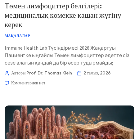
Төмен лимфоциттер белгілері:
медициналық көмекке қашан жүгіну
керек
МАҚАЛАЛАР
Immune Health Lab Түсіндірмесі 2026 Жаңартуы
Пациентке ыңғайлы Төмен лимфоциттер әдетте сіз
сезе алатын қандай да бір әсер тудырмайды;
симптомдар әдетте инфекциядан, дәрі әсерінен
Авторы Prof. Dr. Thomas Klein
2 тамыз, 2026
немесе нәтиженің артында тұрған иммундық
Комментариев
нет
жағдайдан туындайды. Негізгі мәселе
лимфоциттердің абсолюттік санының тұрақты түрде
төмен болып-болмауында және қызбаның,
қайталанатын инфекциялардың немесе басқа да қан
көрсеткіштерінің ауытқуларының болуында […]