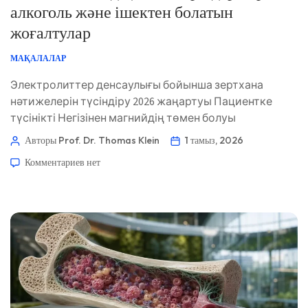
алкоголь және ішектен болатын
жоғалтулар
МАҚАЛАЛАР
Электролиттер денсаулығы бойынша зертхана
нәтижелерін түсіндіру 2026 жаңартуы Пациентке
түсінікті Негізінен магнийдің төмен болуы
дәрілерден болатын бүйректік жоғалтулар, ішектің
Авторы Prof. Dr. Thomas Klein
1 тамыз, 2026
сіңірілуінің төмендеуі, ұзаққа созылған диарея
Комментариев
нет
немесе алкогольді көп қолдану салдарынан болады—
тек қана магнийі аз диета емес. Әдетте калий,
кальций, бүйрек функциясы, дәрілер және нәжіс
симптомдарының үлгісі шығу тегін көрсетеді. 📖 ~11
минут 📅 1 тамыз, 2026 📝 Жарияланды: […]