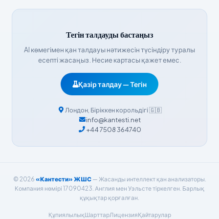
Հայերեն
Bahasa Indonesia
Тегін талдауды бастаңыз
हिन्दी
AI көмегімен қан талдауы нәтижесін түсіндіру туралы
Nederlands
есепті жасаңыз. Несие картасы қажет емес.
Dansk
Қазір талдау — Тегін
Български
فارسی
Лондон
,
Біріккен корольдігі
🇬🇧
简体中文
info@kantesti.net
+44 7508 364740
Română
Türkçe
Ελληνικά
© 2026
«Кантести» ЖШС
— Жасанды интеллект қан анализаторы.
Português
Компания нөмірі 17090423. Англия мен Уэльсте тіркелген. Барлық
Español
құқықтар қорғалған.
Italiano
Құпиялылық
Шарттар
Лицензия
Қайтарулар