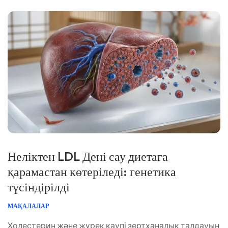
Неліктен LDL Дені сау диетаға
қарамастан көтеріледі: генетика
түсіндірілді
МАҚАЛАЛАР
Холестерин және жүрек қаупі зертханалық талдауын