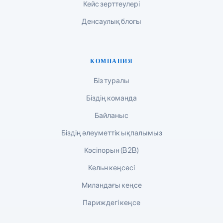
Кейс зерттеулері
한국어
Денсаулық блогы
Polski
Lietuvių kalba
КОМПАНИЯ
Русский
ქართული
Біз туралы
Čeština
Біздің команда
日本語
Байланыс
Eesti
Біздің әлеуметтік ықпалымыз
Azərbaycan dili
Кәсіпорын (B2B)
Bosanski
Кельн кеңсесі
Svenska
Миландағы кеңсе
Српски језик
Париждегі кеңсе
Íslenska