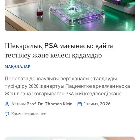
Шекаралық PSA мағынасы: қайта
тестілеу және келесі қадамдар
МАҚАЛАЛАР
Простата денсаулығы: зертханалық талдауды
түсіндіру 2026 жаңартуы Пациентке арналған нұсқа
Жеңіл ғана жоғарылаған PSA жиі кездеседі және
қатерлі ісікке диагноз қоймайды. Келесі шешім
Авторы Prof. Dr. Thomas Klein
1 тамыз, 2026
жасқа, бұрынғы нәтижелерге, соңғы зәр шығару
Комментариев
нет
симптомдарына, дәрілерге және нәтижені мұқият
дайындалған қайталама талдауда қайтадан
сақталатынына байланысты. 📖 ~11 минут 📅 1 тамыз,
2026 📝 Жарияланды: 1 тамыз, 2026 🩺 Медициналық