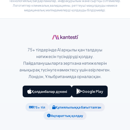
Технологиялық бағдарламалар, инфрақұрылым және сыртқы сілтемелер.
Логотиптер клиникалық валидацияны, реттеуші мақұлдауды немесе
پښتو
медициналық мәлімдемелерді қолдауды білдірмейді.
Slovenčina
Hrvatski
Suomi
75+ тілдерінде AI арқылы қан талдауы
нәтижесін түсіндіруді қолдау.
Català
Пайдаланушыларға зертхана нәтижелерін
O‘zbekcha
анықырақ түсінуге көмектесу үшін әзірленген.
Українська
Лондон, Ұлыбританияда орналасқан.
አማርኛ
Қолданбалар дүкені
Google Play
Kiswahili
ភាសាខ្មែរ
75+ тіл
Құпиялылыққа бағытталған
ဗမာစာ
Ақпараттық қолдау
ไทย