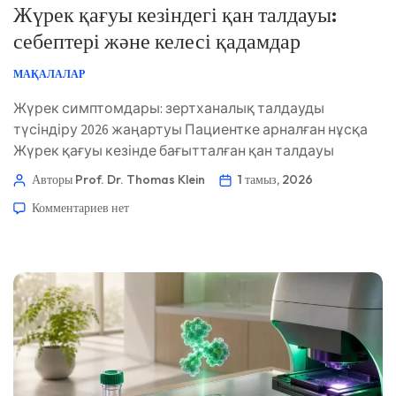
Жүрек қағуы кезіндегі қан талдауы:
себептері және келесі қадамдар
МАҚАЛАЛАР
Жүрек симптомдары: зертханалық талдауды
түсіндіру 2026 жаңартуы Пациентке арналған нұсқа
Жүрек қағуы кезінде бағытталған қан талдауы
қайтымды себептерді анықтауы мүмкін, бірақ ол
Авторы Prof. Dr. Thomas Klein
1 тамыз, 2026
ырғақты тікелей диагноз қоя алмайды. Міне,
Комментариев
нет
клиницистер зертханалық нәтижелерді ЭКГ-ға
негізделген бағалаумен қалай үйлестіреді. 📖 ~11
минут 📅 1 тамыз, 2026 📝 Жарияланды: 1 тамыз, 2026
🩺 Медициналық тұрғыдан қаралды: 1 тамыз, 2026 ✅
Дәлелге негізделген […]