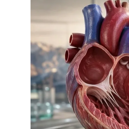
Frysk
Esperanto
Беларуская мова
Татар теле
Кыргызча
ئۇيغۇرچە
Cebuano
Basa Jawa
ພາສາລາວ
Монгол
Afrikaans
العربية المغربية
Occitan