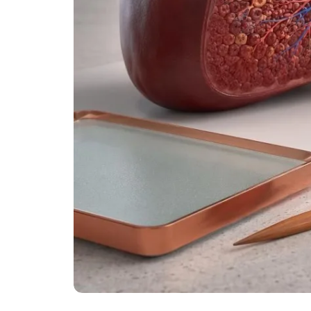
తెలుగు
मराठी
اردو
বাংলা
Shqip
Magyar
Slovenščina
한국어
Polski
Lietuvių kalba
Русский
ქართული
Čeština