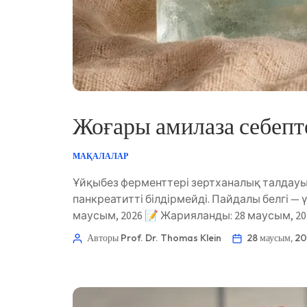
Жоғары амилаза себепте
МАҚАЛАЛАР
Ұйқыбез ферменттері зертханалық талдауы
панкреатитті білдірмейді. Пайдалы белгі — ү
маусым, 2026 📝 Жарияланды: 28 маусым, 20
Авторы Prof. Dr. Thomas Klein
28 маусым, 2
Norsk bokmål
Ślōnskŏ gŏdka