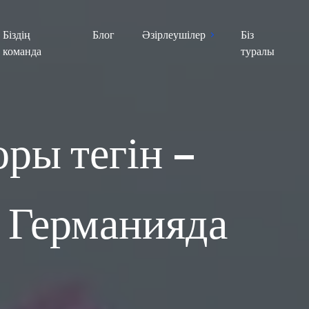
Біздің
Блог
Әзірлеушілер
Біз
команда
туралы
оры тегін –
, Германияда