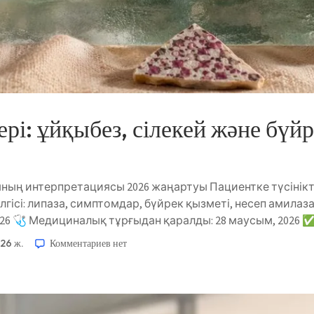
рі: ұйқыбез, сілекей және бүйр
ның интерпретациясы 2026 жаңартуы Пациентке түсінік
лгісі: липаза, симптомдар, бүйрек қызметі, несеп амилаза
26 🩺 Медициналық тұрғыдан қаралды: 28 маусым, 2026 ✅
026 ж.
Комментариев
нет