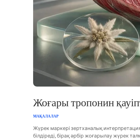
Gàidhlig
Euskara
Македонски јазик
Latviešu valoda
Galego
অসমীয়া
සිංහල
سنڌي
پښتو
Жоғары тропонин қауіпт
Slovenčina
Hrvatski
МАҚАЛАЛАР
Suomi
Жүрек маркері зертханалық интерпретация
Català
білдіреді, бірақ әрбір жоғарылау жүрек та