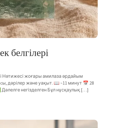
ек белгілері
ті Нәтижесі жоғары амилаза әрдайым
cы, дәрілер және уақыт. 📖 ~11 минут 📅 28
 Дәлелге негізделген Бұл нұсқаулық […]