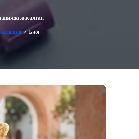
рманияда жасалған
 жасалған
>
Блог