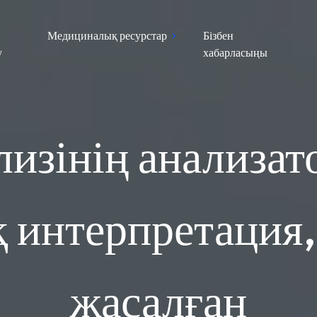
Медициналық ресурстар
Бізбен
у
хабарласыңы
лизінің анализат
 интерпретация
жасалған