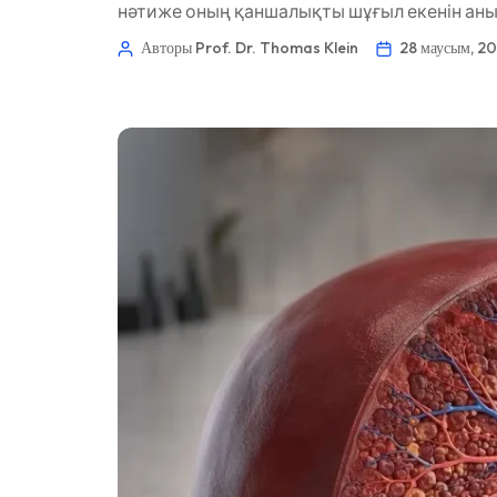
нәтиже оның қаншалықты шұғыл екенін анық
O‘zbekcha
қаралды: 28 маусым, 2026 ✅ […]
Авторы Prof. Dr. Thomas Klein
28 маусым, 2
Українська
አማርኛ
Kiswahili
ភាសាខ្មែរ
ဗမာစာ
ไทย
Tagalog
Tiếng Việt
Bahasa Melayu
മലയാളം
ಕನ್ನಡ
ગુજરાતી
தமிழ்