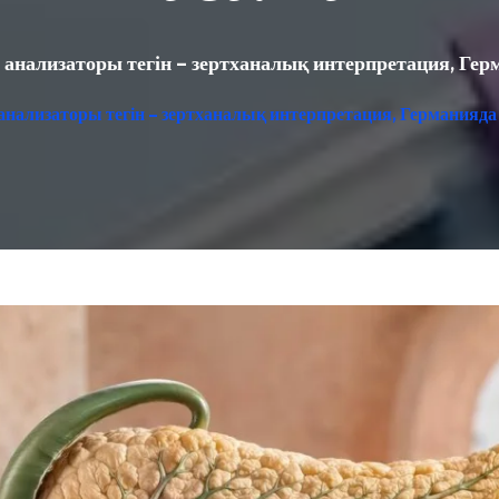
ң анализаторы тегін – зертханалық интерпретация, Ге
ң анализаторы тегін – зертханалық интерпретация, Германияда