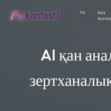
Үй
Баға
белгіле
AI қан ана
зертханалық