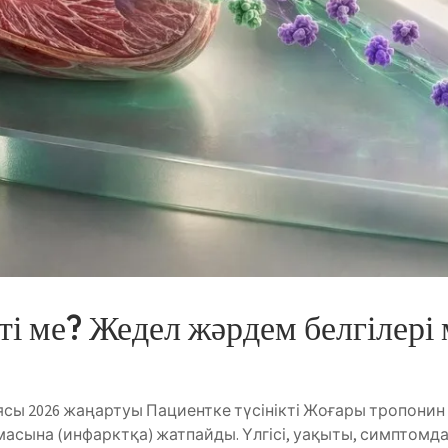
і ме? Жедел жәрдем белгілері 
сы 2026 жаңартуы Пациентке түсінікті Жоғары тропонин
лмасына (инфарктқа) жатпайды. Үлгісі, уақыты, симптомд