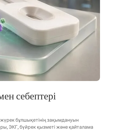
мен себептері
 жүрек бұлшықетінің зақымдануын
ары, ЭКГ, бүйрек қызметі және қайталама