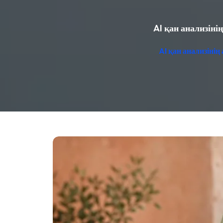
AI қан анализіні
AI қан анализіні