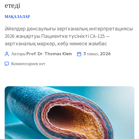
етеді
МАҚАЛАЛАР
Әйелдер денсаулығы зертханалық интерпретациясы
2026 жаңартуы Пациентке түсінікті CA-125 —
зертханалық маркер, кебу немесе жамбас
аймағындағы симптомдардың себебі емес. Пайдалы
Авторы Prof. Dr. Thomas Klein
3 тамыз, 2026
сұрақ — симптомдардың тұрақты үлгісі және сіздің
Комментариев
нет
клиникалық жағдайыңыз жедел бағалауды негіздей
ме, жоқ па. 📖 ~11 минут 📅 3 тамыз, 2026 📝
Жарияланды: 3 тамыз, 2026 🩺 Медициналық
тұрғыдан қаралды: 3 тамыз, 2026 ✅ […]