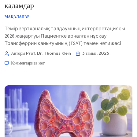
қадамдар
МАҚАЛАЛАР
Темір зертханалық талдауының интерпретациясы
2026 жаңартуы Пациентке арналған нұсқау
Трансферрин қанығуының (TSAT) төмен нәтижесі
тіндерге қажет айналымдағы темірдің тым аз екенін
Авторы Prof. Dr. Thomas Klein
3 тамыз, 2026
білдіреді, бірақ бұл автоматты түрде темір
Комментариев
нет
қорларының сарқылғанын білдірмейді. TSAT,
ферритин, CBC, CRP, бүйрек функциясы, уақыт
факторы және симптомдардың үйлесімі пайдалы
клиникалық көріністі береді. 📖 ~11 минут 📅 3 тамыз,
2026 📝 […]