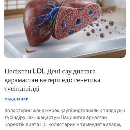
Norsk bokmål
Ślōnskŏ gŏdka
Frysk
Esperanto
Неліктен LDL Дені сау диетаға
қарамастан көтеріледі: генетика
Беларуская мова
түсіндірілді
Татар теле
Кыргызча
МАҚАЛАЛАР
ئۇيغۇرچە
Холестерин және жүрек қаупі зертханалық талдауын
Cebuano
түсіндіру 2026 жаңартуы Пациентке арналған
Қоректік диета LDL холестеринін төмендете алады,
Basa Jawa