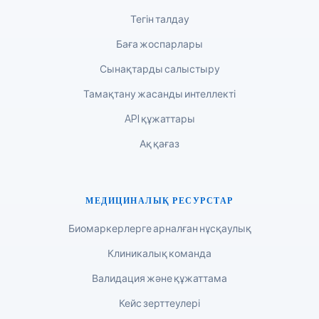
Tiếng Việt
Тегін талдау
Bahasa Melayu
Баға жоспарлары
മലയാളം
Сынақтарды салыстыру
ಕನ್ನಡ
Тамақтану жасанды интеллекті
ગુજરાતી
API құжаттары
தமிழ்
Ақ қағаз
తెలుగు
मराठी
اردو
МЕДИЦИНАЛЫҚ РЕСУРСТАР
বাংলা
Биомаркерлерге арналған нұсқаулық
Shqip
Клиникалық команда
Magyar
Валидация және құжаттама
Slovenščina
Кейс зерттеулері
한국어