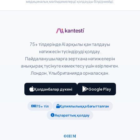
پښتو
медициналық мәлімдемелерді қолдауды білдірмейді.
Slovenčina
Hrvatski
Suomi
75+ тілдерінде AI арқылы қан талдауы
нәтижесін түсіндіруді қолдау.
Català
Пайдаланушыларға зертхана нәтижелерін
O‘zbekcha
анықырақ түсінуге көмектесу үшін әзірленген.
Українська
Лондон, Ұлыбританияда орналасқан.
አማርኛ
Қолданбалар дүкені
Google Play
Kiswahili
ភាសាខ្មែរ
75+ тіл
Құпиялылыққа бағытталған
ဗမာစာ
Ақпараттық қолдау
ไทย
Tagalog
ӨНІМ