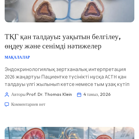
ТҚГ қан талдауы: уақытын белгілеу,
өңдеу және сенімді нәтижелер
МАҚАЛАЛАР
Эндокринологиялық зертханалық интерпретация
2026 жаңартуы Пациентке түсінікті нұсқа ACTH қан
талдауы үлгі жылынып кетсе немесе тым ұзақ күтіп
тұрса, жалған түрде төмен болып көрінуі мүмкін, ал
Авторы Prof. Dr. Thomas Klein
4 тамыз, 2026
жедел стресс, нашар ұйқы немесе күннің кешкі
Комментариев
нет
уақытында алынған талдаудан кейін физиологиялық
тұрғыдан жоғары болып көрінуі мүмкін. Мағыналы
нәтиже үшін клиницистер әдетте ACTH-ты
кортизолмен шамамен таңғы 8-де жұптастырады,
зертхананың […]