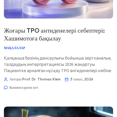
Жоғары TPO антиденелері себептері:
Хашимотоға бақылау
МАҚАЛАЛАР
Қалқанша безінің денсаулығы бойынша зертханалық
талдаудың интерпретациясы 2026 жаңартуы
Пациентке арналған нұсқау TPO антиденелері көбіне
аутоиммундық қалқанша без ауруының ерте белгісі
Авторы Prof. Dr. Thomas Klein
3 тамыз, 2026
болып табылады, бірақ бұл өздігінен емдеуді қажет
Комментариев
нет
ететін диагноз емес. Келесі пайдалы қадам — уақыт
өте келе қалқанша без функциясын және жеке қауіп
факторларын бақылау. 📖 ~11 минут 📅 3 тамыз, 2026
📝 Жарияланды: 3 тамыз, 2026 🩺 Медициналық […]