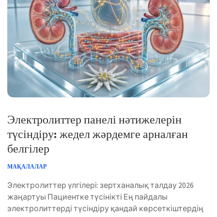
Электролиттер панелі нәтижелерін
түсіндіру: жедел жәрдемге арналған
белгілер
МАҚАЛАЛАР
Электролиттер үлгілері: зертханалық талдау 2026
жаңартуы Пациентке түсінікті Ең пайдалы
электролиттерді түсіндіру қандай көрсеткіштердің