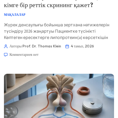
кімге бір реттік скрининг қажет?
МАҚАЛАЛАР
Жүрек денсаулығы бойынша зертхана нәтижелерін
түсіндіру 2026 жаңартуы Пациентке түсінікті
Көптеген ересектерге липопротеин(a) көрсеткішін
бір рет өлшеу керек, әсіресе жүрек ауруы ерте
Авторы Prof. Dr. Thomas Klein
4 тамыз, 2026
басталған туыстық тарихы бар, инсульт ерте болған,
Комментариев
нет
отбасылық жоғары холестерин, қолқа
қақпақшасының тарылуы немесе әдеттегі LDL
нәтижесіне қарамастан жүрек-қантамыр ауруы бар
адамдарға. Нәтиже әдетте жыл сайын қайта
тексеруді қажет етпейді; ол біз оны […]