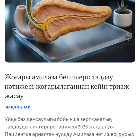
Жоғары амилаза белгілері: талдау
нәтижесі жоғарылағаннан кейін триаж
жасау
МАҚАЛАЛАР
Ұйқыбез денсаулығы бойынша зертханалық
талдаудың интерпретациясы 2026 жаңартуы
Пациентке арналған нұсқау Амилаза нәтижесі дұрыс