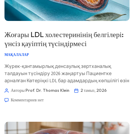
Жоғары LDL холестеринінің белгілері:
үнсіз қауіптің түсіндірмесі
МАҚАЛАЛАР
Жүрек-қантамырлық денсаулық зертханалық
талдауын түсіндіру 2026 жаңартуы Пациентке
арналған Көтеріңкі LDL бар адамдардың көпшілігі өзін
толықтай жақсы сезінеді. Мәселе бүгін өзіңізді қалай
Авторы Prof. Dr. Thomas Klein
2 тамыз, 2026
сезінетініңізде емес, жылдар бойы артерия
Комментариев
нет
қабырғаларында холестерині бар бөлшектердің
үнсіз жинала беруінде. 📖 ~11 минут 📅 2 тамыз, 2026
📝 Жарияланды: 2 тамыз, 2026 🩺 Медициналық
тұрғыдан қаралды: 2 тамыз, 2026 ✅ Дәлелге
негізделген […]