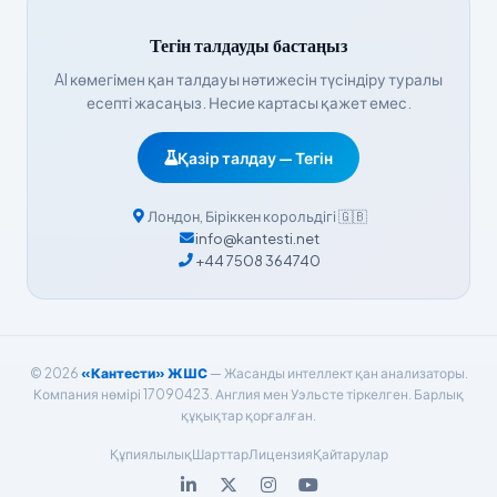
Bahasa Indonesia
Тегін талдауды бастаңыз
हिन्दी
AI көмегімен қан талдауы нәтижесін түсіндіру туралы
Nederlands
есепті жасаңыз. Несие картасы қажет емес.
Dansk
Қазір талдау — Тегін
Български
فارسی
Лондон
,
Біріккен корольдігі
🇬🇧
简体中文
info@kantesti.net
+44 7508 364740
Română
Türkçe
Ελληνικά
© 2026
«Кантести» ЖШС
— Жасанды интеллект қан анализаторы.
Português
Компания нөмірі 17090423. Англия мен Уэльсте тіркелген. Барлық
Español
құқықтар қорғалған.
Italiano
Құпиялылық
Шарттар
Лицензия
Қайтарулар
עִבְרִית