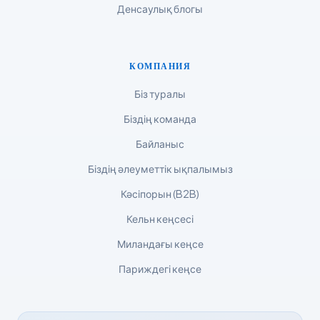
Денсаулық блогы
Polski
Lietuvių kalba
КОМПАНИЯ
Русский
ქართული
Біз туралы
Čeština
Біздің команда
日本語
Байланыс
Eesti
Біздің әлеуметтік ықпалымыз
Azərbaycan dili
Кәсіпорын (B2B)
Bosanski
Кельн кеңсесі
Svenska
Миландағы кеңсе
Српски језик
Париждегі кеңсе
Íslenska
Հայերեն