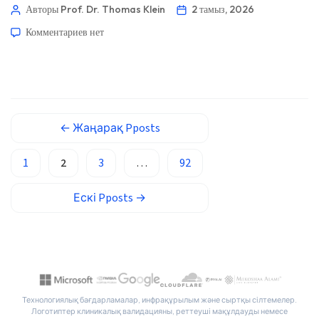
бірақ ол тұқымқуалаушылықпен берілетін LDL
Авторы Prof. Dr. Thomas Klein
2 тамыз, 2026
ພາສາລາວ
клиренсін, қалқанша безінің дисфункциясын, кейбір
Комментариев
нет
дәрілерді немесе жаңылыстыратын бір ғана талдау
Монгол
нәтижесін толықтай жоққа шығара алмайды. Келесі
Afrikaans
пайдалы қадам — сіздің липидтік бейнеңізге қай
العربية المغربية
механизм сәйкес келетінін анықтау. 📖 ~11 минут 📅 2
тамыз, 2026 […]
Occitan
←
Жаңарақ
Pposts
Gàidhlig
Euskara
1
2
3
…
92
Македонски јазик
Ескі
Pposts
→
Latviešu valoda
Galego
অসমীয়া
සිංහල
سنڌي
Технологиялық бағдарламалар, инфрақұрылым және сыртқы сілтемелер.
Логотиптер клиникалық валидацияны, реттеуші мақұлдауды немесе