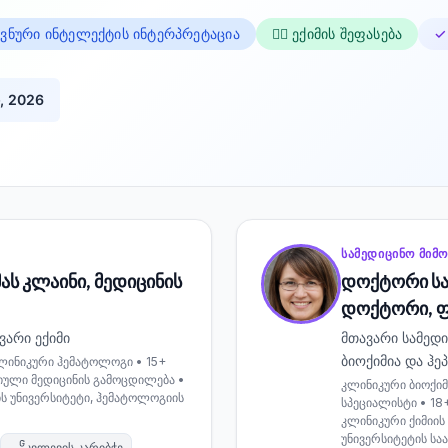
ვნური ინტელექტის ინტერპრეტაცია
👨‍⚕️ ექიმის შეფასება
✓
, 2026
ᲡᲐᲛᲔᲓᲘᲪᲘᲜᲝ ᲛᲘᲛ
ს კლაინი, მედიცინის
დოქტორი სარ
დოქტორი, 
ვარი ექიმი
მთავარი სამედ
ბიოქიმია და ჰ
ინიკური ჰემატოლოგი • 15+
ული მედიცინის გამოცდილება •
კლინიკური ბიოქი
ს უნივერსიტეტი, ჰემატოლოგიის
სპეციალისტი • 18
კლინიკური ქიმიის
უნივერსიტეტის სა
კვლევის კარიბჭე