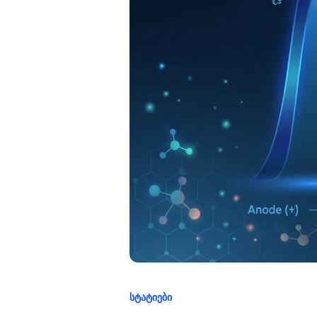
ᲡᲢᲐᲢᲘᲔᲑᲘ