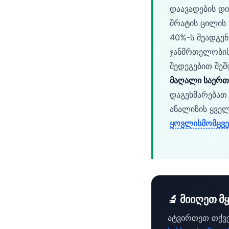
დაავადების დი
தமிழ்
შრატის ცილის
తెలుగు
40%-ს შეადგენ
मराठी
ჯანმრთელობის 
შედეგებით შე
اردو
მაღალი საერ
বাংলা
დაგეხმარებათ 
Shqip
ანალიზის ყვე
Magyar
ყოვლისმომცვ
Slovenščina
한국어
Polski
Lietuvių kalba
🔬 მიიღეთ მ
Русский
ატვირთეთ თქვე
Čeština