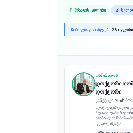
Frysk
🧬 შრატის ცილები
🔬 ხელო
Esperanto
Беларуская мова
🔄 ბოლო განახლება:
23 ივლისი
Татар теле
Кыргызча
ئۇيغۇرچە
Cebuano
Basa Jawa
ᲓᲐᲬᲔᲠᲘᲚᲘᲐ
დოქტორი თომა
ພາສາລາວ
დოქტორი
Монгол
კანტესტი AI-ის მთა
Afrikaans
სერტიფიცირებული კლ
წლიანი ლაბორატორი
العربية المغربية
სტამბოლის ნიშანთაში
Occitan
დეპარტამენტი
Google Scholar