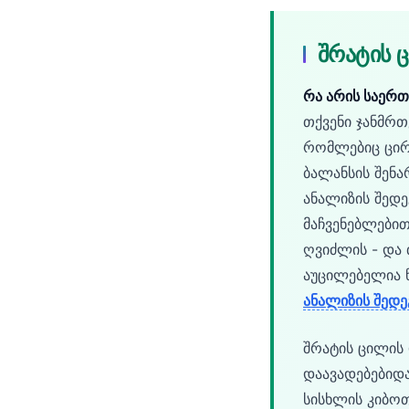
Català
O‘zbekcha
შრატის 
Українська
რა არის საერთ
አማርኛ
თქვენი ჯანმრ
Kiswahili
რომლებიც ცირ
ភាសាខ្មែរ
ბალანსის შენ
ဗမာစာ
ანალიზის შედე
მაჩვენებლებით
ไทย
ღვიძლის - და 
Tagalog
აუცილებელია ნ
Tiếng Việt
ანალიზის შედე
Bahasa Melayu
മലയാളം
შრატის ცილის 
დაავადებებიდ
ಕನ್ನಡ
სისხლის კიბო
ગુજરાતી