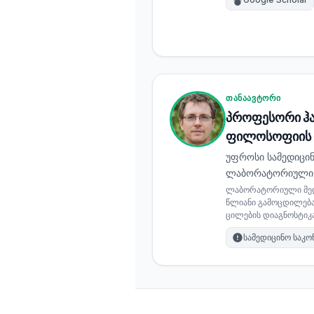
Gàidhlig
Euskara
Македонски јазик
Latviešu valoda
Galego
ᲗᲐᲜᲐᲐᲕᲢᲝᲠᲘ
პროფესორი ჰან
অসমীয়া
ფილოსოფიის
සිංහල
უფროსი სამედიცინ
سنڌي
ლაბორატორიული 
پښتو
ლაბორატორიული მედ
წლიანი გამოცდილება 
ცილების დიაგნოსტი
Slovenčina
სამედიცინო საკო
Hrvatski
Suomi
Қазақ тілі