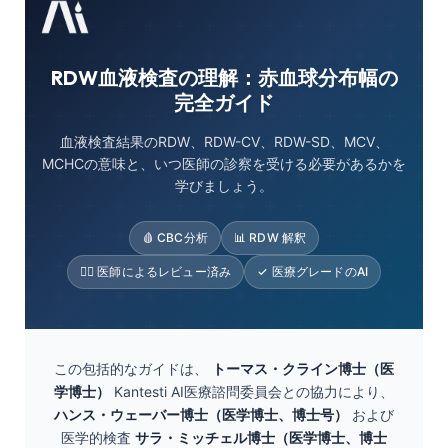
RDW血液検査の理解：赤血球分布幅の
完全ガイド
血液検査結果のRDW、RDW-CV、RDW-SD、MCV、
MCHCの意味と、いつ医師の診察を受ける必要があるかを
学びましょう。
🩸 CBC分析
📊 RDW 解釈
👨‍⚕️ 医師によるレビュー済み
✓ 医療グレードのAI
この包括的なガイドは、
トーマス・クライン博士（医
学博士）
Kantesti AI医療諮問委員会との協力により、
ハンス・ウェーバー博士（医学博士、博士号）
および
医学的検査
サラ・ミッチェル博士（医学博士、博士