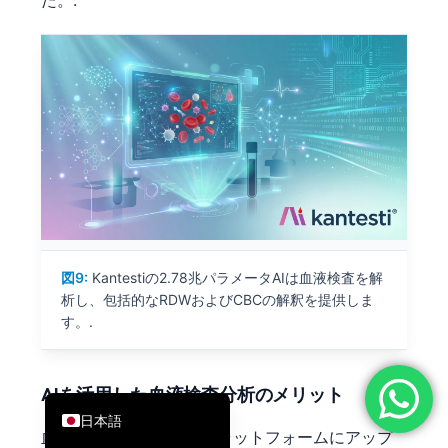
た。.
简体中文
Română
Türkçe
Ελληνικά
Português
Español
Italiano
עִבְרִית
図9:
Kantestiの2.78兆パラメータAIは血液検査を解
Français
析し、包括的なRDWおよびCBCの解釈を提供しま
العربية
す。.
Deutsch
English
AIを活用した血液検査分析のメリット
日本語
血液検査結果を当社のプラットフォームにアップ