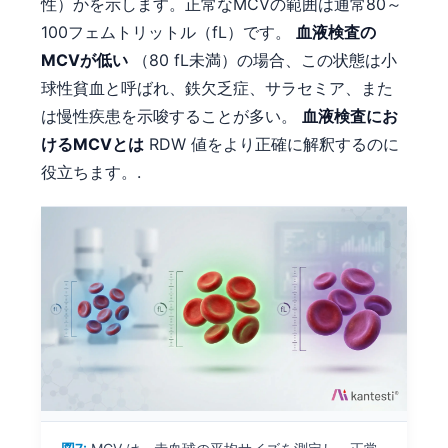
性）かを示します。正常なMCVの範囲は通常80～
100フェムトリットル（fL）です。
血液検査の
MCVが低い
（80 fL未満）の場合、この状態は小
球性貧血と呼ばれ、鉄欠乏症、サラセミア、また
は慢性疾患を示唆することが多い。
血液検査にお
けるMCVとは
RDW 値をより正確に解釈するのに
役立ちます。.
Norsk bokmål
Ślōnskŏ gŏdka