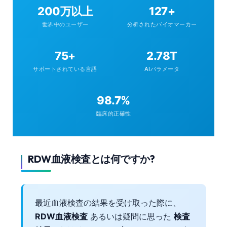
200万以上
127+
世界中のユーザー
分析されたバイオマーカー
75+
2.78T
サポートされている言語
AIパラメータ
98.7%
臨床的正確性
RDW血液検査とは何ですか?
最近血液検査の結果を受け取った際に、
RDW血液検査
あるいは疑問に思った
検査