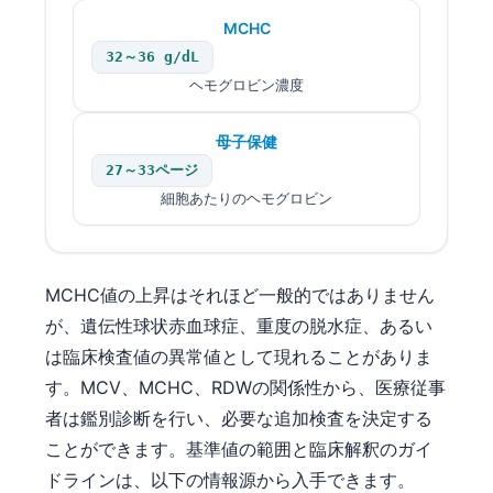
MCHC
தமிழ்
32～36 g/dL
తెలుగు
ヘモグロビン濃度
मराठी
اردو
母子保健
27～33ページ
বাংলা
細胞あたりのヘモグロビン
Shqip
Magyar
Slovenščina
MCHC値の上昇はそれほど一般的ではありません
한국어
が、遺伝性球状赤血球症、重度の脱水症、あるい
は臨床検査値の異常値として現れることがありま
Polski
す。MCV、MCHC、RDWの関係性から、医療従事
Lietuvių kalba
者は鑑別診断を行い、必要な追加検査を決定する
Русский
ことができます。基準値の範囲と臨床解釈のガイ
ქართული
ドラインは、以下の情報源から入手できます。