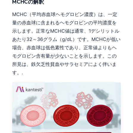
Gàidhlig
MCHCの解釈
Euskara
MCHC（平均赤血球ヘモグロビン濃度）は、一定
Македонски јазик
量の赤血球に含まれるヘモグロビンの平均濃度を
Latviešu valoda
示します。正常なMCHC値は通常、1デシリットル
あたり32～36グラム（g/dL）です。MCHCが低い
Galego
場合、赤血球は低色素性であり、正常値よりもヘ
অসমীয়া
モグロビン含有量が少ないことを示します。この
සිංහල
所見は、鉄欠乏性貧血やサラセミアによく伴いま
سنڌي
す。.
پښتو
Slovenčina
Hrvatski
Suomi
Қазақ тілі