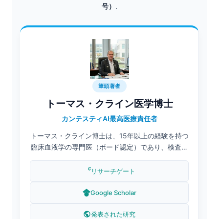
号）
.
筆頭著者
トーマス・クライン医学博士
カンテスティAI最高医療責任者
トーマス・クライン博士は、15年以上の経験を持つ
臨床血液学の専門医（ボード認定）であり、検査医
学およびAI支援診断における豊富な実績がありま
す。Kantesti AIの最高医療責任者（Chief Medical
リサーチゲート
Officer）として、臨床的バリデーションのプロセス
を主導し、独自のニューラルネットワークの医学的
Google Scholar
正確性を監督しています。クライン博士は、バイオ
マーカー解析および赤血球指数の解釈に関する研究
発表された研究