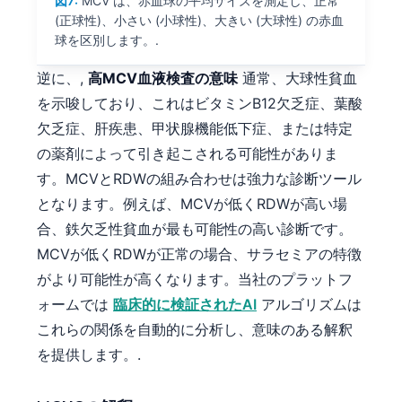
図7:
MCV は、赤血球の平均サイズを測定し、正常
Frysk
(正球性)、小さい (小球性)、大きい (大球性) の赤血
球を区別します。.
Esperanto
逆に、,
高MCV血液検査の意味
通常、大球性貧血
Беларуская мова
を示唆しており、これはビタミンB12欠乏症、葉酸
Татар теле
欠乏症、肝疾患、甲状腺機能低下症、または特定
Кыргызча
の薬剤によって引き起こされる可能性がありま
ئۇيغۇرچە
す。MCVとRDWの組み合わせは強力な診断ツール
Cebuano
となります。例えば、MCVが低くRDWが高い場
Basa Jawa
合、鉄欠乏性貧血が最も可能性の高い診断です。
MCVが低くRDWが正常の場合、サラセミアの特徴
ພາສາລາວ
がより可能性が高くなります。当社のプラットフ
Монгол
ォームでは
臨床的に検証されたAI
アルゴリズムは
Afrikaans
これらの関係を自動的に分析し、意味のある解釈
العربية المغربية
を提供します。.
Occitan