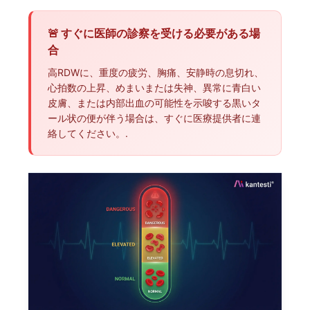
🚨 すぐに医師の診察を受ける必要がある場
合
高RDWに、重度の疲労、胸痛、安静時の息切れ、
心拍数の上昇、めまいまたは失神、異常に青白い
皮膚、または内部出血の可能性を示唆する黒いタ
ール状の便が伴う場合は、すぐに医療提供者に連
絡してください。.