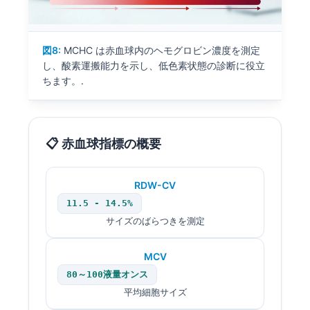
Català
O‘zbekcha
図8:
MCHC は赤血球内のヘモグロビン濃度を測定
Українська
し、酸素運搬能力を示し、低色素状態の診断に役立
አማርኛ
ちます。.
Kiswahili
ភាសាខ្មែរ
📋 赤血球指標の概要
ဗမာစာ
ไทย
RDW-CV
Tagalog
11.5 - 14.5%
Tiếng Việt
サイズのばらつきを測定
Bahasa Melayu
MCV
മലയാളം
80～100液量オンス
ಕನ್ನಡ
平均細胞サイズ
ગુજરાતી