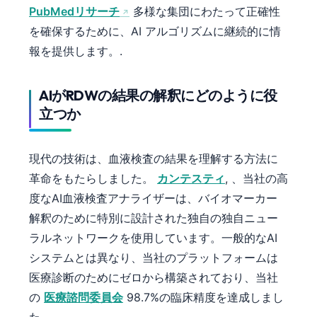
Čeština
PubMedリサーチ
多様な集団にわたって正確性
を確保するために、AI アルゴリズムに継続的に情
Eesti
報を提供します。.
Azərbaycan dili
Bosanski
AIがRDWの結果の解釈にどのように役
Svenska
立つか
Српски језик
Íslenska
現代の技術は、血液検査の結果を理解する方法に
Հայերեն
革命をもたらしました。
カンテスティ
, 、当社の高
Bahasa Indonesia
度なAI血液検査アナライザーは、バイオマーカー
解釈のために特別に設計された独自の独自ニュー
हिन्दी
ラルネットワークを使用しています。一般的なAI
Nederlands
システムとは異なり、当社のプラットフォームは
Dansk
医療診断のためにゼロから構築されており、当社
Български
の
医療諮問委員会
98.7%の臨床精度を達成しまし
فارسی