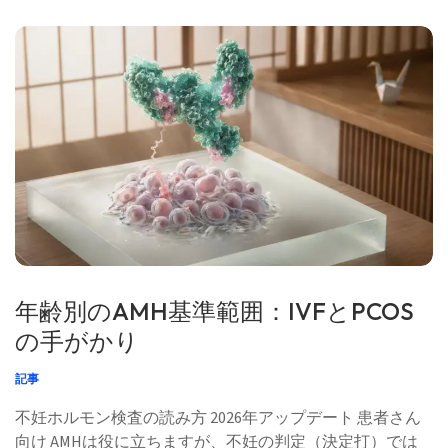
メディカル・アドバイザリー・ボードとの協力のもと、
Thomas Klein, MD（医師）によるリーダーシップで作成さ
れました。Prof. Dr. Hans Weberの寄稿およびSarah Mitchell,
MD, PhD（医師）による医学的レビューを含みます。筆頭
著者 Thomas Klein, MD Kantesti AI 最高医療責任者 Dr.
Thomas Kleinは、認定を受けた臨床血液専門医で […]
年齢別のAMH基準範囲：IVFとPCOS
の手がかり
記事
不妊ホルモン検査の読み方 2026年アップデート 患者さん
向け AMHは役に立ちますが、不妊の判定（決定打）では