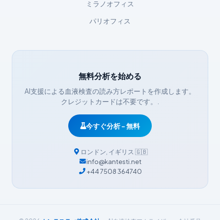
Íslenska
ミラノオフィス
Հայերեն
パリオフィス
Bahasa Indonesia
हिन्दी
Nederlands
無料分析を始める
Dansk
AI支援による血液検査の読み方レポートを作成します。
Български
クレジットカードは不要です。.
فارسی
今すぐ分析 - 無料
简体中文
Română
ロンドン
,
イギリス
🇬🇧
info@kantesti.net
Türkçe
+44 7508 364740
Ελληνικά
Português
Español