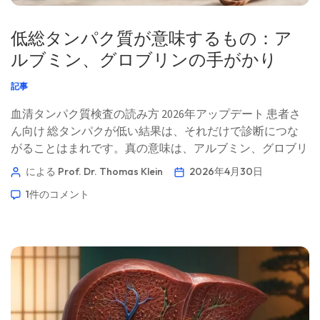
低総タンパク質が意味するもの：ア
ルブミン、グロブリンの手がかり
記事
血清タンパク質検査の読み方 2026年アップデート 患者さ
ん向け 総タンパクが低い結果は、それだけで診断につな
がることはまれです。真の意味は、アルブミン、グロブリ
ン、A/G比、尿中タンパク、肝臓マーカー、炎症マーカ
による Prof. Dr. Thomas Klein
2026年4月30日
ー、そして最近の臨床経過から読み取ります。📖 約11分
1件のコメント
📅 2026年4月30日 📝 公開日：2026年4月30日 🩺 医学的監
修：2026年4月30日 ✅ エビデンスに基づく このガイド
は、Kantesti AIメディカル・アドバイザリー・ボードとの
協力のもと、Thomas Klein, MD（医師）によるリーダーシ
ップで作成されました。Prof. Dr. Hans Weberの寄稿および
Sarah Mitchell, MD, PhD（医師）による医学的レビューを
含みます。筆頭著者 Thomas Klein, MD Kantesti AI 最高医