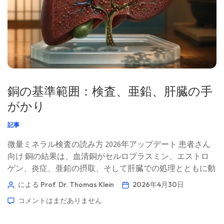
療責任者 Dr. Thomas Kleinは […]
銅の基準範囲：検査、亜鉛、肝臓の手
がかり
記事
微量ミネラル検査の読み方 2026年アップデート 患者さん
向け 銅の結果は、血清銅がセルロプラスミン、エストロ
ゲン、炎症、亜鉛の摂取、そして肝臓での処理とともに動
くため、誤って読み取られやすいです。数値は重要です
による Prof. Dr. Thomas Klein
2026年4月30日
が、より重要なのはパターンです。📖 約11分 📅 2026年4
コメントはまだありません
月30日 📝 公開日：2026年4月30日 🩺 医学的監修：2026年
4月30日 ✅ エビデンスに基づく このガイドは、Kantesti AI