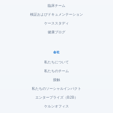
臨床チーム
Magyar
検証およびドキュメンテーション
Slovenščina
한국어
ケーススタディ
Polski
健康ブログ
Lietuvių kalba
Русский
会社
ქართული
私たちについて
Čeština
私たちのチーム
Eesti
接触
Azərbaycan dili
私たちのソーシャルインパクト
Bosanski
エンタープライズ（B2B）
Svenska
ケルンオフィス
Српски језик