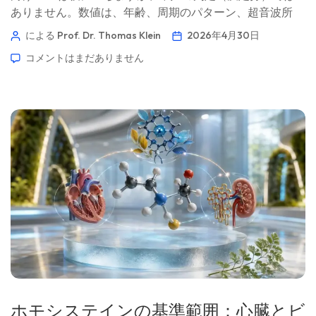
ありません。数値は、年齢、周期のパターン、超音波所
見、そして検査を依頼した理由と一緒に読むのが最適で
による Prof. Dr. Thomas Klein
2026年4月30日
す。📖 約11分 📅 2026年4月30日 📝 公開日：2026年4月30
コメントはまだありません
日 🩺 医学的監修：2026年4月30日 ✅ エビデンスに基づく
このガイドは、Kantesti AIメディカル・アドバイザリー・
ボードとの協力のもと、Thomas Klein, MD（医師）による
リーダーシップで作成されました。Prof. Dr. Hans Weberの
寄稿およびSarah Mitchell, MD, PhD（医師）による医学的
Norsk bokmål
レビューを含みます。筆頭著者 Thomas Klein, MD Kantesti
AI 最高医療責任者 Dr. Thomas Kleinは、認定を受けた臨床
Ślōnskŏ gŏdka
血液専門医で […]
Frysk
Esperanto
Беларуская мова
Татар теле
Кыргызча
ئۇيغۇرچە
ホモシステインの基準範囲：心臓とビ