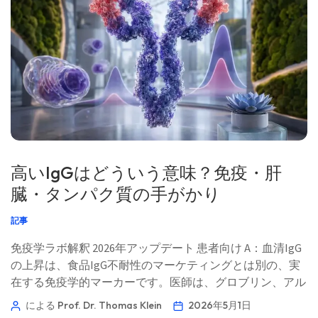
Hans Weber 教授の寄稿およびSarah Mitchell, MD, PhD（サ
ラ・ミッチェル博士）による医学的レビューを含みます。
主要著者 Thomas Klein, MD Kantesti AI 最高医療責任者
Thomas Klein博士は、 […]
高いIgGはどういう意味？免疫・肝
臓・タンパク質の手がかり
記事
免疫学ラボ解釈 2026年アップデート 患者向け A：血清IgG
の上昇は、食品IgG不耐性のマーケティングとは別の、実
在する免疫学的マーカーです。医師は、グロブリン、アル
ブミン、肝酵素、炎症マーカー、そして血清蛋白電気泳動
による Prof. Dr. Thomas Klein
2026年5月1日
と併せて読み取ります。📖 約11分 📅 2026年5月1日 📝 公