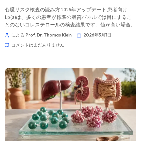
心臓リスク検査の読み方 2026年アップデート 患者向け
Lp(a)は、多くの患者が標準の脂質パネルでは目にするこ
とのないコレステロールの検査結果です。値が高い場合、
その背景は食事というより遺伝であることが多いです。
による Prof. Dr. Thomas Klein
2026年5月1日
📖 約11分 📅 2026年5月1日 📝 公開日：2026年5月1日 🩺
コメントはまだありません
医学的監修：2026年5月1日 ✅ エビデンスに基づく 本ガイ
ドは、Kantesti AIメディカル・アドバイザリー・ボードと
の協力のもと、Thomas Klein, MD（医師）の指導のもとで
作成されました。Prof. Dr. Hans Weberの寄稿およびSarah
Mitchell, MD, PhDによる医学的レビューを含みます。筆頭
著者 Thomas Klein, MD 最高医療責任者、Kantesti AI
Thomas Kleinは、認定臨床血液内科医であり内科医です。
[…]