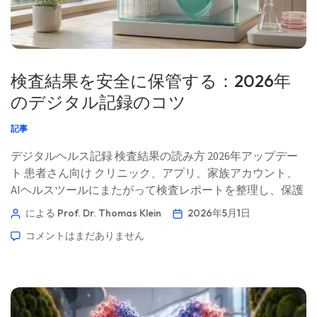
検査結果を安全に保管する：2026年
のデジタル記録のコツ
記事
デジタルヘルス記録 検査結果の読み方 2026年アップデー
ト 患者さん向け クリニック、アプリ、家族アカウント、
AIヘルスツールにまたがって検査レポートを整理し、保護
し、共有するための実用的な患者さん向けガイド。結果を
による Prof. Dr. Thomas Klein
2026年5月1日
意味あるものにしている医療的な文脈を取り除くことなく
コメントはまだありません
行えます。📖 約11分 📅 2026年5月1日 📝 公開：2026年5
月1日 🩺 医学的監修：2026年5月1日 ✅ エビデンスに基づ
く このガイドは、Kantesti AIメディカル・アドバイザリ
ー・ボードとの協力のもと、Thomas Klein, MD（トーマ
ス・クライン博士）の指導のもとで執筆されました。