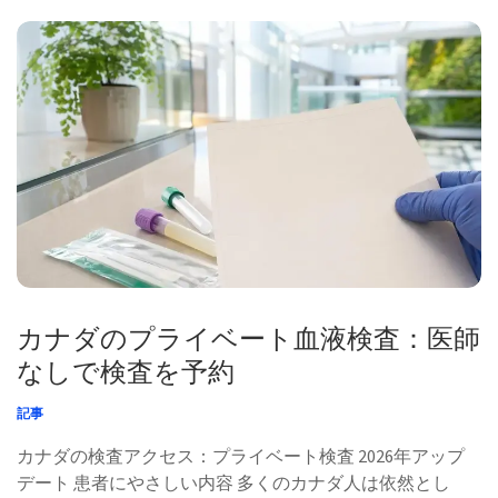
Kantesti AIメディカル・アドバイザリー・ボードとの協力
のもと、トーマス・クライン博士（MD）の指導のもとで
執筆されました。ハンス・ウェーバー教授（Dr.）の寄稿
と、サラ・ミッチェル博士（MD、PhD）による医学的レ
ビューを含みます。 主執筆者 トーマス・クライン（MD）
最高医療責任者（Chief Medical Officer）、Kantesti AI トー
マス・クライン博士は、認定臨床血液専門医であり、[…]
カナダのプライベート血液検査：医師
なしで検査を予約
記事
カナダの検査アクセス：プライベート検査 2026年アップ
デート 患者にやさしい内容 多くのカナダ人は依然とし