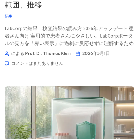
範囲、推移
記事
LabCorpの結果：検査結果の読み方 2026年アップデート 患
者さん向け 実用的で患者さんにやさしい、LabCorpポータ
ルの見方を「赤い表示」に過剰に反応せずに理解するため
のガイド。結果の解釈は検査レポート側だけでなく、臨床
による Prof. Dr. Thomas Klein
2026年5月1日
側の観点から書かれています。📖 約11分 📅 2026年5月1日
コメントはまだありません
📝 公開：2026年5月1日 🩺 医学的監修：2026年5月1日 ✅
エビデンスに基づく このガイドは、Kantesti AIメディカ
ル・アドバイザリー・ボードとの協力のもと、Thomas
Klein, MD（トーマス・クライン博士）の指導のもとで執筆
されました。Hans Weber 教授の寄稿およびSarah Mitchell,
MD, PhD（サラ・ミッチェル博士）による医学的レビュー
を含みます。主要著者 Thomas Klein, MD Kantesti AI 最高
医療責任者 Thomas Klein博士は、認定臨床血液専門医で
す […]