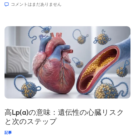
コメントはまだありません
開：2026年5月1日 🩺 医学的レビュー：2026年5月1日 ✅
エビデンスに基づく 本ガイドは、Kantesti AIメディカル・
アドバイザリー・ボードとの協力のもと、Thomas Klein,
MD（医師）による指導のもとで執筆されました。Prof. Dr.
Hans Weberの寄稿およびSarah Mitchell, MD, PhDによる医
学的レビューを含みます。筆頭著者 Thomas Klein, MD 最
高医療責任者、Kantesti AI Thomas Kleinは、認定医（ボー
ド認定）です。[…]
高Lp(a)の意味：遺伝性の心臓リスク
と次のステップ
記事