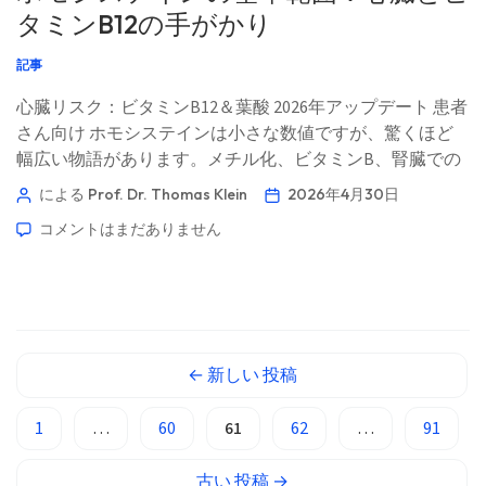
Cebuano
タミンB12の手がかり
Basa Jawa
記事
ພາສາລາວ
心臓リスク：ビタミンB12＆葉酸 2026年アップデート 患者
Монгол
さん向け ホモシステインは小さな数値ですが、驚くほど
幅広い物語があります。メチル化、ビタミンB、腎臓での
Afrikaans
クリアランス、血管リスク、そしてときに薬の影響まです
による Prof. Dr. Thomas Klein
2026年4月30日
العربية المغربية
べてがここで交わります。📖 約11分 📅 2026年4月30日 📝
コメントはまだありません
Occitan
公開日：2026年4月30日 🩺 医学的監修：2026年4月30日 ✅
エビデンスに基づく このガイドは、Kantesti AIメディカ
Gàidhlig
ル・アドバイザリー・ボードとの協力のもと、Thomas
Euskara
Klein, MD（医師）によるリーダーシップで作成されまし
Македонски јазик
た。Prof. Dr. Hans Weberの寄稿およびSarah Mitchell, MD,
PhD（医師）による医学的レビューを含みます。筆頭著者
←
新しい
投稿
Latviešu valoda
Thomas Klein, MD Kantesti AI 最高医療責任者 Dr. Thomas
Galego
Kleinは、認定を受けた臨床血液専門医であり内科医でも
1
…
60
61
62
…
91
あり、 […]
অসমীয়া
古い
投稿
→
සිංහල