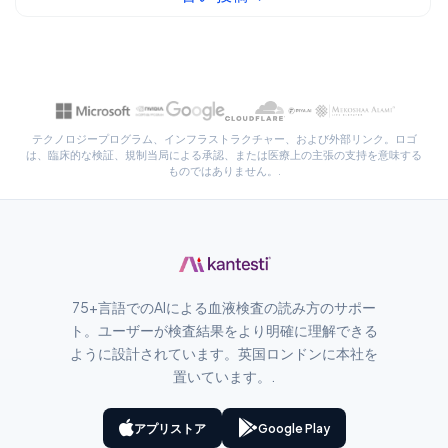
سنڌي
پښتو
Slovenčina
テクノロジープログラム、インフラストラクチャー、および外部リンク。ロゴ
は、臨床的な検証、規制当局による承認、または医療上の主張の支持を意味する
Hrvatski
ものではありません。.
Suomi
Қазақ тілі
Català
O‘zbekcha
75+言語でのAIによる血液検査の読み方のサポー
Українська
ト。ユーザーが検査結果をより明確に理解できる
ように設計されています。英国ロンドンに本社を
አማርኛ
置いています。.
Kiswahili
ភាសាខ្មែរ
アプリストア
Google Play