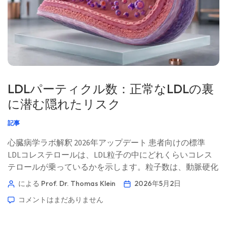
LDLパーティクル数：正常なLDLの裏
に潜む隠れたリスク
記事
心臓病学ラボ解釈 2026年アップデート 患者向けの標準
LDLコレステロールは、LDL粒子の中にどれくらいコレス
テロールが乗っているかを示します。粒子数は、動脈硬化
を促進する「車両」が道路上にどれくらいあるかを推定し
による Prof. Dr. Thomas Klein
2026年5月2日
ます——そして、その違いは重要になり得ます。📖 約11分
コメントはまだありません
📅 2026年5月1日 📝 公開日：2026年5月1日 🩺 医学的監
修：2026年5月1日 ✅ エビデンスに基づく このガイドは、