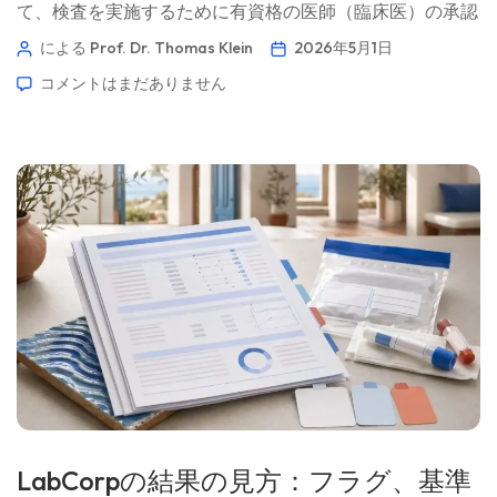
て、検査を実施するために有資格の医師（臨床医）の承認
が必要です。ただし、その医師が必ずしもあなたのかかり
による Prof. Dr. Thomas Klein
2026年5月1日
つけ医である必要はありません。ここでは、州ごとに実用
コメントはまだありません
的な手順を紹介します。📖 約11分 📅 2026年5月1日 📝 公
開日：2026年5月1日 🩺 医学的監修：2026年5月1日 ✅ エ
ビデンスに基づく このガイドは、Kantesti AIメディカル・
アドバイザリーボードとの協力のもと、Thomas Klein,
MD（医師）の指導のもとで執筆されました。Prof. Dr. Hans
Weberの寄稿および、Sarah Mitchell, MD, PhD（医師）によ
る医学的レビューを含みます。主要著者 Thomas Klein, MD
Kantesti AI 最高医療責任者 Dr. Thomas Kleinは[…]
LabCorpの結果の見方：フラグ、基準