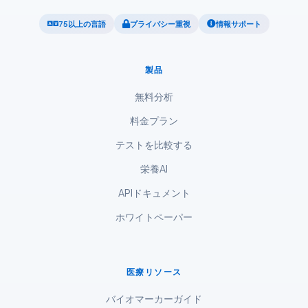
ဗမာစာ
75以上の言語
プライバシー重視
情報サポート
ไทย
Tagalog
製品
Tiếng Việt
無料分析
Bahasa Melayu
料金プラン
മലയാളം
ಕನ್ನಡ
テストを比較する
ગુજરાતી
栄養AI
தமிழ்
APIドキュメント
తెలుగు
ホワイトペーパー
मराठी
اردو
医療リソース
বাংলা
バイオマーカーガイド
Shqip