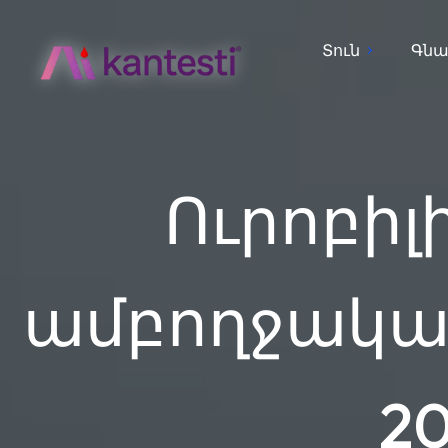
Տուն
Գնա
Ուրոբիլ
ամբողջական 
2