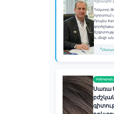
Gàidhlig
Գլխավոր 
Euskara
Դոկտոր Թ
ոլորտում
Македонски јазик
Որպես Kan
Latviešu valoda
գործընթա
ճշգրտությ
Galego
և մեզի ան
অসমীয়া
Հետա
සිංහල
سنڌي
پښتو
ԲԺՇԿԱԿԱՆ
Slovenčina
Սառա Մ
Hrvatski
բժշկա
Suomi
գիտութ
Қазақ тілі
դոկտո