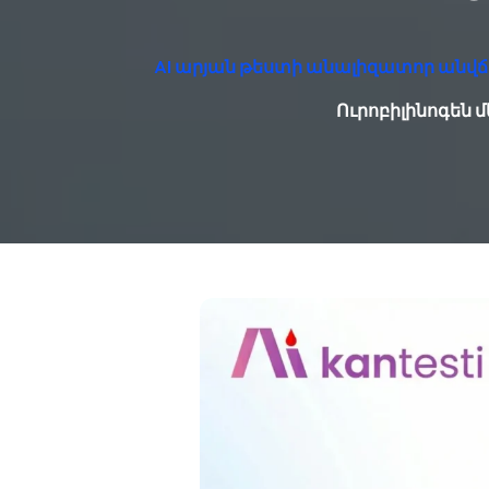
AI արյան թեստի անալիզատոր անվճ
Ուրոբիլինոգեն մ