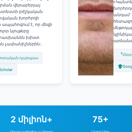
«Կանտե
րման վերաբերյալ:
խորհրդ
նտեստի բժշկական
անդամ՝ 
վական խորհրդի
հետազ
 ապահովում է, որ մեզի
մեթոդաբ
ոլոր նյութերը
կլինիկ
ասխանեն խիստ
արձանագ
ն չափանիշներին:.
Հետ
ոտական դարպաս
Goog
Scholar
2 միլիոն+
75+
Օգտատերեր ամբողջ
Լեզուներ