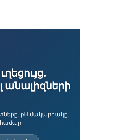
ղեցույց.
յլ անալիզների
իտները, pH մակարդակը,
 համար։