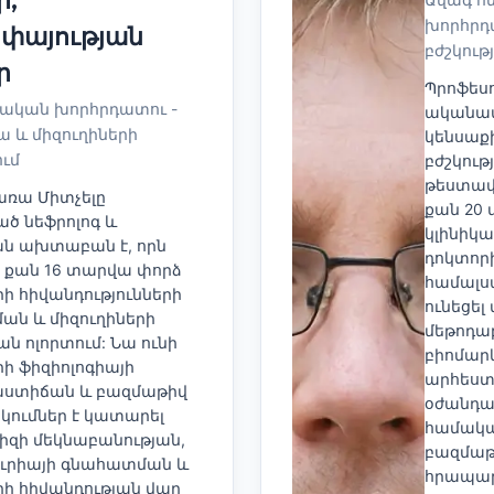
խորհրդ
ոփայության
բժշկութ
ր
Պրոֆես
կական խորհրդատու -
ականավ
ա և միզուղիների
կենսաքի
ւմ
բժշկութ
թեստավ
առա Միտչելը
քան 20 
ծ նեֆրոլոգ և
կլինիկ
ան ախտաբան է, որն
դոկտոր
ի քան 16 տարվա փորձ
համալսա
ի հիվանդությունների
ունեցել
ան և միզուղիների
մեթոդա
 ոլորտում: Նա ունի
բիոմար
ի ֆիզիոլոգիայի
արհեստ
աստիճան և բազմաթիվ
օժանդա
ումներ է կատարել
համակա
իզի մեկնաբանության,
բազմաթ
ւրիայի գնահատման և
հրապար
ի հիվանդության վաղ