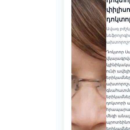
Català
փիլիս
O‘zbekcha
դոկտո
Українська
Ավագ բժշ
አማርኛ
նեֆրոլոգի
ախտորոշո
Kiswahili
Դոկտոր Ս
ភាសាខ្មែរ
վկայագրվա
ဗမာစာ
կլինիկակ
ունի ավել
ไทย
երիկամներ
Tagalog
ախտորոշմ
գնահատման
Tiếng Việt
երիկամներ
Bahasa Melayu
դոկտորի 
հրապարակ
മലയാളം
մեզի անալ
ಕನ್ನಡ
պրոտեինո
երիկամներ
ગુજરાતી