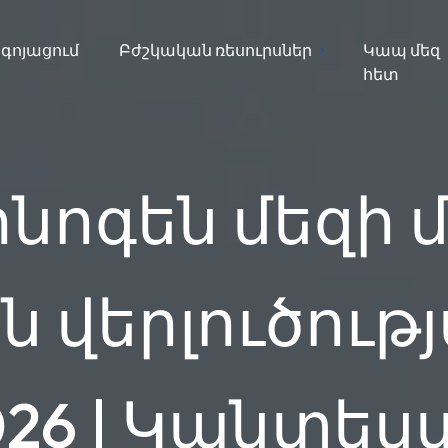
գոյացում
Բժշկական ռեսուրսներ
Կապ մեզ
հետ
ինոգեն մեզի մ
վերլուծությ
026 | Կանտես