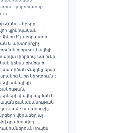
ատու - լաբորատոր
յուն
որ Հանս Վեբերը
որ կլինիկական
միկոս է՝ լաբորատոր
յան և ախտորոշիչ
որման ոլորտում ավելի
տարվա փորձով: Նա ունի
ական կենսաքիմիայի
ի աստիճան Հայդելբերգի
րանից և իր ներդրումն է
 մեզի անալիզի
բանության,
կերների վավերացման և
ական բանականության
կությամբ ախտորոշիչ
րգերի վերաբերյալ
իվ գրախոսվող
ակումներում: Որպես