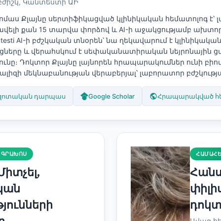
բժիշկ, Կանտեստի ԱԻ
ոմաս Քլայնը սերտիֆիկացված կլինիկական հեմատոլոգ է՝ 
 ավելի քան 15 տարվա փորձով և AI-ի աջակցությամբ ախտո
testi AI-ի բժշկական տնօրեն՝ նա ղեկավարում է կլինիկակ
ցները և վերահսկում է սեփականատիրական նեյրոնային ց
ունը։ Դոկտոր Քլայնը լայնորեն հրապարակումներ ունի բիո
ալիզի մեկնաբանության վերաբերյալ՝ լաբորատոր բժշկությ
զոտական դարպաս
Google Scholar
Հրապարակված հե
 ԳՐԱԽՈՍ
ՀԱՄԱՀ
իտչել,
Հանս
կան
փիլի
յունների
դոկտ
ր,
Ավագ 