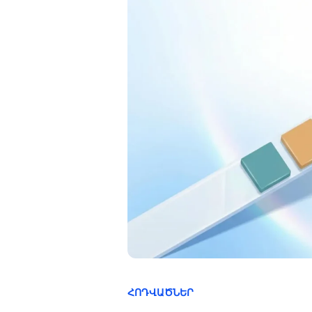
ՀՈԴՎԱԾՆԵՐ