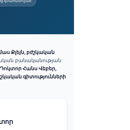
ողմից գնահատված
աս Քլեյն, բժշկական
ական բանականության
Դոկտոր Հանս Վեբեր,
ժշկական գիտությունների
կտոր