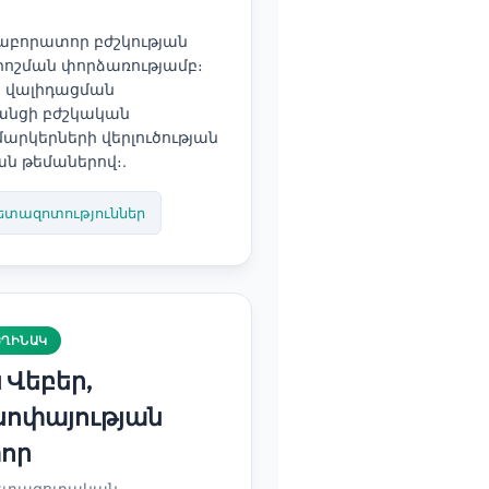
լաբորատոր բժշկության
րոշման փորձառությամբ։
ան վալիդացման
անցի բժշկական
մարկերների վերլուծության
ան թեմաներով։.
տազոտություններ
ԵՂԻՆԱԿ
 Վեբեր,
սոփայության
որ
հետազոտական