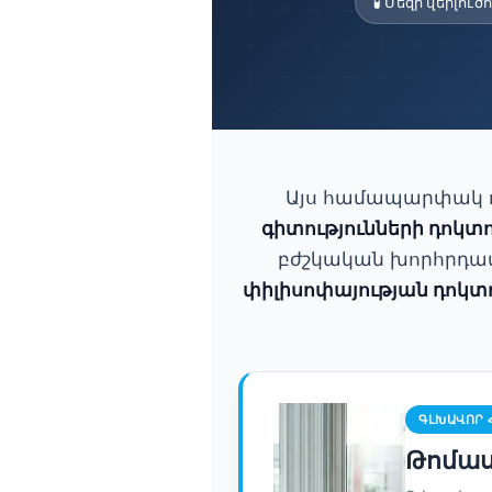
🧪 Մեզի վերլուծ
Frysk
Esperanto
Беларуская мова
Татар теле
Кыргызча
Այս համապարփակ ու
ئۇيغۇرچە
գիտությունների դոկտ
Cebuano
բժշկական խորհրդատ
Basa Jawa
փիլիսոփայության դոկտ
ພາສາລາວ
Монгол
Afrikaans
العربية المغربية
ԳԼԽԱՎՈՐ 
Թոմաս
Occitan