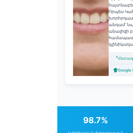
հայտնաբե
தமிழ்
Որպես Կա
խորհրդատ
తెలుగు
անդամ՝ նա
मराठी
անալիզի բ
համապատ
اردو
կլինիկակա
বাংলা
Shqip
Հետազ
Magyar
Google 
Slovenščina
한국어
Polski
Lietuvių kalba
Русский
98.7%
ქართული
Կլինիկական ճշգրտություն