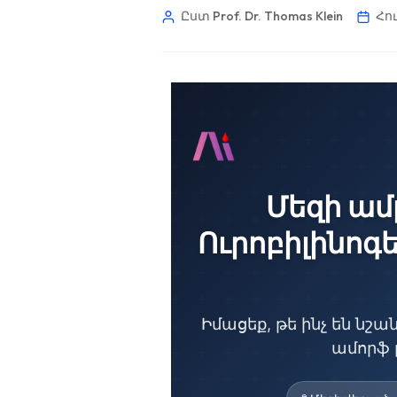
Ըստ Prof. Dr. Thomas Klein
Հու
Մեզի ամ
Ուրոբիլինոգե
Իմացեք, թե ինչ են նշ
ամորֆ 
Norsk bokmål
Ślōnskŏ gŏdka