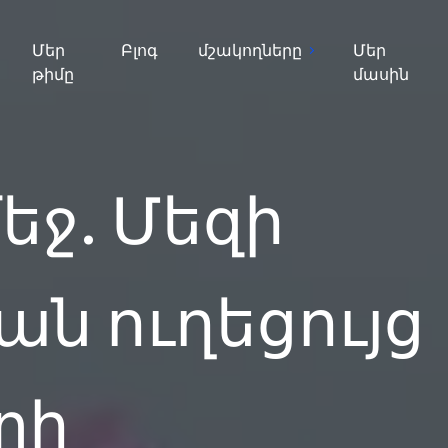
Մեր
Բլոգ
մշակողները
Մեր
թիմը
մասին
եջ. Մեզի
ան ուղեցույց
տի