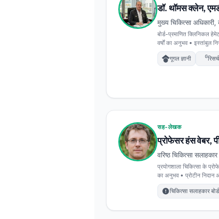
डॉ. थॉमस क्लेन, एम
Frysk
मुख्य चिकित्सा अधिकारी, 
Esperanto
बोर्ड-प्रमाणित क्लिनिकल हेमे
Беларуская мова
वर्षों का अनुभव • इस्तांबुल न
Татар теле
गूगल ज्ञानी
रिसर्
Кыргызча
ئۇيغۇرچە
Cebuano
Basa Jawa
सह-लेखक
ພາສາລາວ
प्रोफेसर हंस वेबर, 
वरिष्ठ चिकित्सा सलाहकार
Монгол
प्रयोगशाला चिकित्सा के प्रोफे
Afrikaans
का अनुभव • प्रोटीन निदान और 
العربية المغربية
चिकित्सा सलाहकार बोर्ड
Occitan