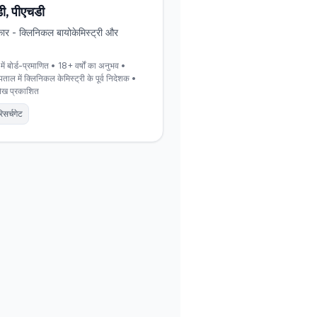
मडी, पीएचडी
कार - क्लिनिकल बायोकेमिस्ट्री और
में बोर्ड-प्रमाणित • 18+ वर्षों का अनुभव •
पताल में क्लिनिकल केमिस्ट्री के पूर्व निदेशक •
लेख प्रकाशित
िसर्चगेट