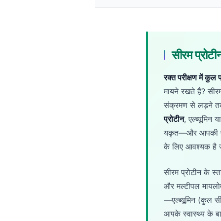
Gàidhlig
Euskara
Македонски јазик
Latviešu valoda
सीरम प्रोटी
Galego
रक्त परीक्षण में कुल
অসমীয়া
मायने रखते हैं? सी
සිංහල
संक्रमण से लड़ने तक
سنڌي
प्रोटीन
, एल्ब्यूमिन
پښتو
यकृत—और आपकी प्रति
के लिए आवश्यक है ज
Slovenčina
सीरम प्रोटीन के स्त
Hrvatski
और मल्टीपल मायलोमा
Suomi
—एल्ब्यूमिन (कुल 
Қазақ тілі
आपके स्वास्थ्य के ब