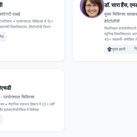
डी
डॉ. सारा हैंस, ए
कांटेस्टी एआई
मुख्य चिकित्सा सलाह
हेपेटोलॉजी
टोलॉजिस्ट • प्रयोगशाला चिकित्सा में 15+
िसांतासी विश्वविद्यालय, हेमेटोलॉजी विभाग
क्लिनिकल बायोकेमिस्ट्री 
म्यूनिख विश्वविद्यालय अस्
चगेट
45+ सहकर्मी-समीक्षित 
गूगल ज्ञानी
र
पीएचडी
 - प्रयोगशाला चिकित्सा
सर • नैदानिक रसायन विज्ञान में 20+ वर्षों
इलेक्ट्रोफोरेसिस में विशेषज्ञ