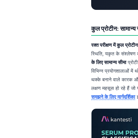
தமிழ்
తెలుగు
कुल प्रोटीन: सामान्य
मराठी
اردو
रक्त परीक्षण में कुल प्रोटीन
বাংলা
स्थिति, यकृत के संश्लेषण 
Shqip
के लिए सामान्य सीमा
प्रोट
Magyar
विभिन्न प्रयोगशालाओं में थ
थक्के बनाने वाले कारक औ
Slovenščina
लक्षण महसूस हो रहे हैं जो 
한국어
समझने के लिए मार्गदर्शिका
इ
Polski
Lietuvių kalba
Русский
ქართული