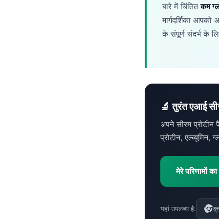
बारे में चिंतित
कम ग्ल
Català
मार्गदर्शिका आपको अ
O‘zbekcha
के संपूर्ण संदर्भ के
Українська
አማርኛ
Kiswahili
ភាសាខ្មែរ
ဗမာစာ
🔬 तुरंत एआई सीरम
ไทย
अपने सीरम प्रोटीन
Tagalog
प्रोटीन, एल्ब्यूमिन,
Tiếng Việt
Bahasa Melayu
मेरे परिणामों का
മലയാളം
ಕನ್ನಡ
यहां उपलब्ध है:
क्
ગુજરાતી