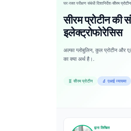
घर
›
रक्त परीक्षण संबंधी दिशानिर्देश
›
सीरम प्रोटी
सीरम प्रोटीन की संपू
इलेक्ट्रोफोरेसिस
अल्फा ग्लोबुलिन, कुल प्रोटीन और ए/ज
का क्या अर्थ है।.
🧬 सीरम प्रोटीन
🔬 एआई व्याख्या
Norsk bokmål
Ślōnskŏ gŏdka
द्वारा लिखित