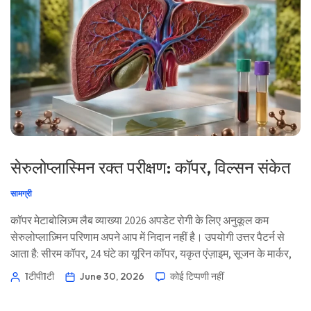
सेरुलोप्लास्मिन रक्त परीक्षण: कॉपर, विल्सन संकेत
सामग्री
कॉपर मेटाबोलिज़्म लैब व्याख्या 2026 अपडेट रोगी के लिए अनुकूल कम
सेरुलोप्लाज़्मिन परिणाम अपने आप में निदान नहीं है। उपयोगी उत्तर पैटर्न से
आता है: सीरम कॉपर, 24 घंटे का यूरिन कॉपर, यकृत एंज़ाइम, सूजन के मार्कर,
लक्षण, और कभी-कभी आनुवंशिकी। 📖 ~11 मिनट 📅 30 जून, 2026 📝
1टीपी1टी
June 30, 2026
कोई टिप्पणी नहीं
प्रकाशित: 30 जून, 2026 🩺 चिकित्सकीय रूप से समीक्षा: 30 जून, 2026
[…]