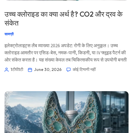
उच्च क्लोराइड का क्या अर्थ है? CO2 और द्रव के
संकेत
सामग्री
इलेक्ट्रोलाइट्स लैब व्याख्या 2026 अपडेट: रोगी के लिए अनुकूल। उच्च
क्लोराइड आमतौर पर एसिड-बेस, नमक-पानी, किडनी, या IV फ्लूइड पैटर्न की
ओर संकेत करता है। यह संख्या केवल तब चिकित्सकीय रूप से उपयोगी बनती
है जब इसे CO2/बाइकार्बोनेट, सोडियम, क्रिएटिनिन, eGFR, BUN, और हाल
1टीपी1टी
June 30, 2026
कोई टिप्पणी नहीं
की फ्लूइड हानियों के साथ पढ़ा जाए। 📖 ~11 मिनट 📅 30 जून, 2026 📝
प्रकाशित: 30 जून, 2026 🩺 चिकित्सकीय रूप से समीक्षा: 30 जून, 2026
[…]