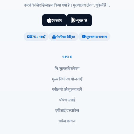
करने के लिए डिज़ाइन किया गया है। मुख्यालय लंदन, यूके में है।.
Kiswahili
ភាសាខ្មែរ
ऐप स्टोर
गूगल प्ले
ဗမာစာ
75+ भाषाएँ
गोपनीयता केंद्रित
सूचनात्मक सहायता
ไทย
Tagalog
उत्पाद
Tiếng Việt
निःशुल्क विश्लेषण
Bahasa Melayu
मूल्य निर्धारण योजनाएँ
മലയാളം
ಕನ್ನಡ
परीक्षणों की तुलना करें
ગુજરાતી
पोषण एआई
தமிழ்
एपीआई दस्तावेज़
తెలుగు
सफेद कागज
मराठी