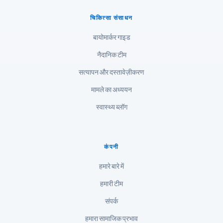
اردو
चिकित्सा संसाधन
বাংলা
बायोमार्कर गाइड
Shqip
नैदानिक टीम
Magyar
सत्यापन और दस्तावेज़ीकरण
Slovenščina
한국어
मामले का अध्ययन
Polski
स्वास्थ्य ब्लॉग
Lietuvių kalba
Русский
कंपनी
ქართული
हमारे बारे में
Čeština
हमारी टीम
日本語
संपर्क
Eesti
हमारा सामाजिक प्रभाव
Azərbaycan dili