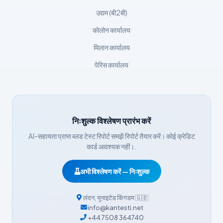
उद्यम (बी2बी)
Bosanski
कोलोन कार्यालय
Svenska
Српски језик
मिलान कार्यालय
Íslenska
पेरिस कार्यालय
Հայերեն
Bahasa Indonesia
Nederlands
निःशुल्क विश्लेषण प्रारंभ करें
Dansk
AI-सहायता प्राप्त ब्लड टेस्ट रिपोर्ट समझें रिपोर्ट तैयार करें। कोई क्रेडिट
Български
कार्ड आवश्यक नहीं।.
فارسی
अभी विश्लेषण करें — निःशुल्क
简体中文
Română
लंदन
,
यूनाइटेड किंगडम
🇬🇧
info@kantesti.net
Türkçe
+44 7508 364740