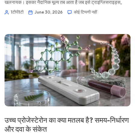
खलनायक। इसका नैदानिक मूल्य तब आता है जब इसे ट्राइग्लिसराइड्स,
LDL-C, नॉन-HDL-C, ApoB, ग्लूकोज़ और यकृत (लिवर) के मार्करों के साथ
1टीपी1टी
June 30, 2026
कोई टिप्पणी नहीं
पढ़ा जाए। 📖 ~12 मिनट 📅 30 जून, 2026 📝 प्रकाशित: 30 जून, 2026
🩺 चिकित्सकीय रूप से समीक्षा की गई: 30 जून, 2026 ✅ साक्ष्य-आधारित
यह मार्गदर्शिका […]
उच्च प्रोजेस्टेरोन का क्या मतलब है? समय-निर्धारण
और दवा के संकेत