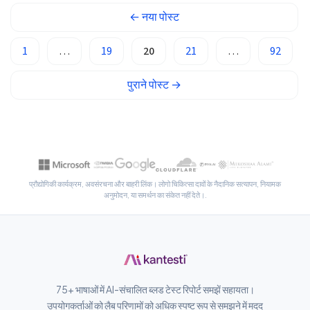
Galego
←
नया
पोस्ट
অসমীয়া
1
…
19
20
21
…
92
සිංහල
سنڌي
पुराने
पोस्ट
→
پښتو
Slovenčina
Hrvatski
प्रौद्योगिकी कार्यक्रम, अवसंरचना और बाहरी लिंक। लोगो चिकित्सा दावों के नैदानिक सत्यापन, नियामक
Suomi
अनुमोदन, या समर्थन का संकेत नहीं देते।.
Қазақ тілі
Català
O‘zbekcha
Українська
75+ भाषाओं में AI-संचालित ब्लड टेस्ट रिपोर्ट समझें सहायता।
उपयोगकर्ताओं को लैब परिणामों को अधिक स्पष्ट रूप से समझने में मदद
አማርኛ