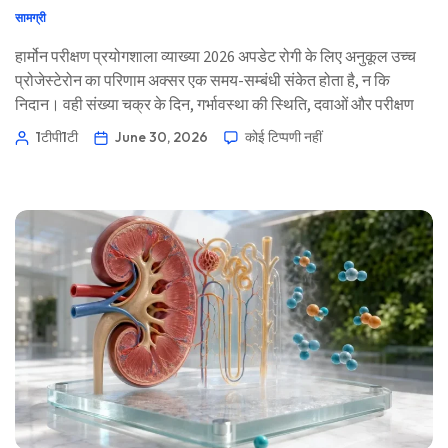
सामग्री
हार्मोन परीक्षण प्रयोगशाला व्याख्या 2026 अपडेट रोगी के लिए अनुकूल उच्च
प्रोजेस्टेरोन का परिणाम अक्सर एक समय-सम्बंधी संकेत होता है, न कि
निदान। वही संख्या चक्र के दिन, गर्भावस्था की स्थिति, दवाओं और परीक्षण
पद्धति के आधार पर आश्वस्त करने वाली, भ्रामक, या जांच के योग्य हो सकती
1टीपी1टी
June 30, 2026
कोई टिप्पणी नहीं
है। 📖 ~10-12 मिनट 📅 30 जून, 2026 📝 प्रकाशित: 30 जून, 2026 🩺
चिकित्सकीय रूप से समीक्षा: 30 जून […]