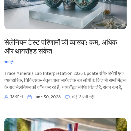
सेलेनियम टेस्ट परिणामों की व्याख्या: कम, अधिक
और थायरॉइड संकेत
सामग्री
Trace Minerals Lab Interpretation 2026 Update रोगी-हितैषी एक
व्यावहारिक, चिकित्सक-नेतृत्व वाला मार्गदर्शक उन लोगों के लिए जो सप्लीमेंट्स
के बाद सेलेनियम की जाँच कर रहे हैं, थायरॉइड संबंधी चिंताएँ हैं, सेवन कम है,
आंत की बीमारी है, गर्भावस्था है, या संभावित विषाक्तता की आशंका है। 📖
1टीपी1टी
June 30, 2026
कोई टिप्पणी नहीं
~11 मिनट 📅 30 जून, 2026 📝 प्रकाशित: 30 जून, 2026 🩺
चिकित्सकीय रूप से समीक्षा: 30 जून, 2026 ✅ साक्ष्य-आधारित यह मार्गदर्शक
[…] के नेतृत्व में लिखा गया था।