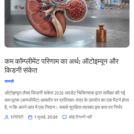
कम कॉम्प्लीमेंट परिणाम का अर्थ: ऑटोइम्यून और
किडनी संकेत
सामग्री
ऑटोइम्यून लैब्स किडनी संकेत 2026 अपडेट चिकित्सक द्वारा समीक्षा की गई
कम पूरक (कम्प्लीमेंट) आमतौर पर प्रतिरक्षा-तंत्र के उपयोग का एक पैटर्न होता
है, न कि अपने आप में एक निदान। सबसे सुरक्षित व्याख्या इस बात पर निर्भर
करती है कि क्या C3, C4, CH50, मूत्र, किडनी की कार्यक्षमता, और ऑटोइम्यून
1टीपी1टी
1 जुलाई, 2026
कोई टिप्पणी नहीं
मार्कर एक साथ बदलते हैं। 📖 ~11 मिनट 📅 1 जुलाई, 2026 📝 प्रकाशित:
1 जुलाई, 2026 🩺 चिकित्सकीय रूप से समीक्षा की गई: 1 जुलाई […]