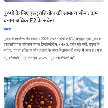
पुरुषों के लिए एस्ट्राडियोल की सामान्य सीमा: कम
बनाम अधिक E2 के संकेत
सामग्री
पुरुषों के हार्मोन्स लैब व्याख्या 2026 अपडेट रोगी के लिए अनुकूल एक पुरुष का
एस्ट्राडियोल परिणाम केवल टेस्टोस्टेरोन, SHBG, शरीर की चर्बी, यकृत के
मार्कर, दवा के इतिहास और लक्षणों के साथ मिलाकर ही समझ में आता है। एक
चिन्हित E2 मान एक संकेत है, न कि अपने-आप उपचार का आदेश। 📖 ~12
1टीपी1टी
29 जून, 2026
कोई टिप्पणी नहीं
मिनट 📅 29 जून, 2026 📝 प्रकाशित: 29 जून, 2026 🩺 चिकित्सकीय रूप
से समीक्षा: 29 जून, 2026 […]
Norsk bokmål
Ślōnskŏ gŏdka
Frysk
Esperanto
Беларуская мова