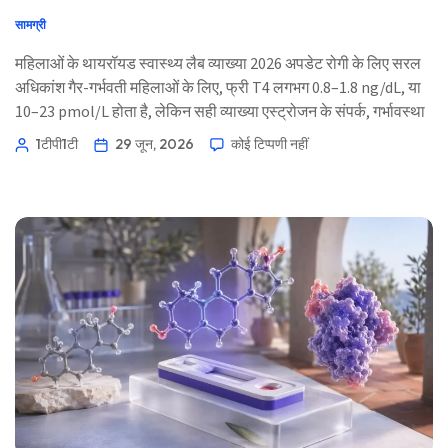
सामग्री
महिलाओं के थायरॉयड स्वास्थ्य लैब व्याख्या 2026 अपडेट रोगी के लिए सरल
अधिकांश गैर-गर्भवती महिलाओं के लिए, फ्री T4 लगभग 0.8–1.8 ng/dL, या
10–23 pmol/L होता है, लेकिन सही व्याख्या एस्ट्रोजन के संपर्क, गर्भावस्था
की तिमाही, प्रसवोत्तर समय, थायरॉयड एंटीबॉडीज़ और आपके लैब द्वारा
1टीपी1टी
29 जून, 2026
कोई टिप्पणी नहीं
उपयोग किए गए असे पर निर्भर करती है। 📖 ~11 मिनट 📅 29 जून, 2026
📝 प्रकाशित: 29 जून, 2026 🩺 चिकित्सकीय […]