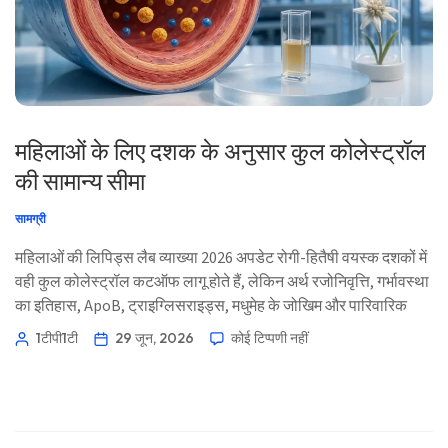
Татар теле
Кыргызча
ئۇيغۇرچە
Cebuano
Basa Jawa
महिलाओं के लिए दशक के अनुसार कुल कोलेस्ट्रॉल
ພາສາລາວ
की सामान्य सीमा
Монгол
सामग्री
Afrikaans
महिलाओं की लिपिड्स लैब व्याख्या 2026 अपडेट रोगी-हितैषी वयस्क दशकों में
العربية المغربية
वही कुल कोलेस्ट्रॉल कटऑफ लागू होते हैं, लेकिन अर्थ रजोनिवृत्ति, गर्भावस्था
Occitan
का इतिहास, ApoB, ट्राइग्लिसराइड्स, मधुमेह के जोखिम और पारिवारिक
इतिहास के साथ बदलता है। 📖 ~11 मिनट 📅 29 जून, 2026 📝
Gàidhlig
1टीपी1टी
29 जून, 2026
कोई टिप्पणी नहीं
प्रकाशित: 29 जून, 2026 🩺 चिकित्सकीय रूप से समीक्षा: 29 जून, 2026
Euskara
✅ साक्ष्य-आधारित यह गाइड लिखा गया था […]
Македонски јазик
Latviešu valoda