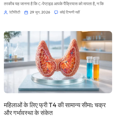
तरकीब यह जानना है कि C-पेप्टाइड आपके पैंक्रियास को मापता है, न कि
आपके इंसुलिन पेन को। 📖 ~12 मिनट 📅 29 जून, 2026 📝 प्रकाशित: 29
1टीपी1टी
29 जून, 2026
कोई टिप्पणी नहीं
जून, 2026 🩺 चिकित्सकीय रूप से समीक्षा: 29 जून, 2026 ✅ साक्ष्य-
आधारित यह गाइड […]
महिलाओं के लिए फ्री T4 की सामान्य सीमा: चक्र
और गर्भावस्था के संकेत