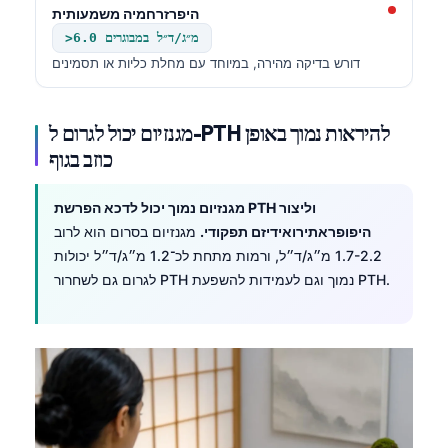
היפרזרחמיה משמעותית
>6.0 מ״ג/ד״ל במבוגרים
דורש בדיקה מהירה, במיוחד עם מחלת כליות או תסמינים
מגנזיום יכול לגרום ל-PTH להיראות נמוך באופן
כוזב בגוף
מגנזיום נמוך יכול לדכא הפרשת PTH וליצור
היפופראתירואידיזם תפקודי.
מגנזיום בסרום הוא לרוב
1.7-2.2 מ״ג/ד״ל, ורמות מתחת לכ־1.2 מ״ג/ד״ל יכולות
לגרום גם לשחרור PTH נמוך וגם לעמידות להשפעת PTH.