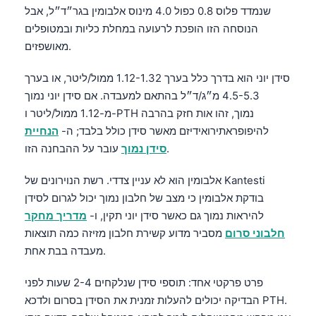
שנמדד פלוס 0.8 כפול 4.0 מינוס אלבומין בגר״ד״ל, אבל
הנוסחה הזו הופכת לרעועה במחלת כליות ובמטופלים
מאושפזים.
סידן יוני הוא בדרך כלל בערך 1.12-1.32 ממול/ליטר, או בערך
4.5-5.3 מ״ג/ד״ל בהתאם למעבדה. אם סידן יוני נמוך
מ-1.12 ממול/ליטר ו-PTH נמוך, זהו אות חזק בהרבה
להיפופראתירואידיזם מאשר סידן כולל בלבד; ה-
הנחיית
עובר על ההבחנה הזו.
סידן נמוך
אלבומין הוא לא עניין צדדי. רשת הנוירונים של Kantesti
בודקת אלבומין כי מצב של חלבון נמוך יכול לגרום לסידן
להיראות נמוך גם כאשר סידן יוני תקין, ו-
מדריך מחקר
חלבוני סרום
מסביר מדוע קשירת חלבון מזיזה כמה תוצאות
מעבדה בבת אחת.
פרט פרקטי אחד: תוספי סידן שנלקחים 2-4 שעות לפני
הבדיקה יכולים להעלות זמנית את הסידן בסרום ולדכא PTH.