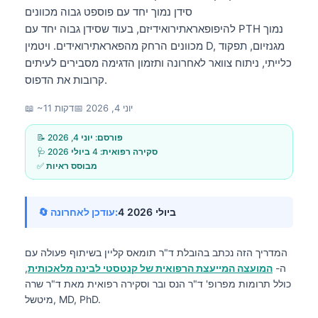
סידן נמוך יחד עם פוספט גבוה מכוונים
להיפופאראתירואידיזם, בעוד שסידן גבוה יחד עם PTH נמוך
מכוונים הרחק מהפאראתירואידים. ויטמין D, מגנזיום, תפקוד
כלייתי, ניתוח צוואר לאחרונה ותזמון הדגימה מסבירים לעיתים
קרובות את הדפוס.
יוני 4, 2026
📅
📖 ~11 דקות
📝 פורסם:
יוני 4, 2026
🩺 סקירה רפואית:
4 ביולי 2026
✅ מבוסס ראיות
4 ביולי 2026
🔄 עודכן לאחרונה:
המדריך הזה נכתב בהובלת
ד"ר תומאס קליין
בשיתוף פעולה עם
ה-
המועצה המייעצת הרפואית של קנטסטי לבינה מלאכותית
,
כולל תרומות מפרופ' ד"ר הנס ובר וסקירה רפואית מאת ד"ר שרה
מיטשל, MD, PhD.