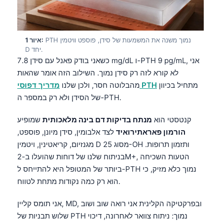
PTH נמוך משנה את המשמעות של סידן, פוספט וויטמין
איור 1:
D יחד.
כשאני בודק פאנל עם סידן 7.8 mg/dL ו-PTH 9 pg/mL, אני
לא קורא לזה רק סידן נמוך. השילוב הזה אומר שהאות
מתחיל בכיוון
מדריך דפוסי PTH
מהבלוטה חסר, ולכן שלנו
של הסידן ולא רק במספר ה-PTH.
קנטסטי הוא
מנתח בדיקות דם בינה מלאכותית
שמופיע
הורמון פאראתירואיד
לצד אלבומין, סידן מיונן, פוספט,
מגנזיום, קריאטינין, ויטמין D מסוג 25-OH ותזמון תרופות.
בניתוח שלנו של דוחות שהועלו ב-2M+, הטעות השכיחה
ביותר של המטופל היא להתייחס ל-PTH נמוך כלא מזיק, כי
הוא רק כמה נקודות מתחת לטווח.
אני תומס קליין, MD, ובפרקטיקה הקלינית אני רואה שוב ושוב
שלוש תבניות של PTH נמוך: ניתוח צוואר לאחרונה, דיכוי