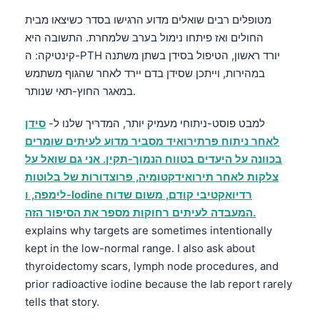
Català
מטופלים רבים שואלים מדוע הרגישו בסדר כשיצאו מבית
O‘zbekcha
החולים ואז פיתחו נימול בערב שלמחרת. התשובה היא
קינטיקה: ה-PTH יורד ראשון, הטיפול בסידן בשתן משתנה
Українська
במהירות, וייתכן שסידן בדם יירד לאחר שהגוף משתמש
አማርኛ
במאגר החוץ-תאי שנותר.
Kiswahili
למבט פוסט-ניתוחי מעמיק יותר, המדריך שלנו ל-
סידן
ភាសាខ្មែរ
לאחר ניתוח פרתירואיד מסביר מדוע לעיתים שומרים
ဗမာစာ
בכוונה על היעדים בטווח הנמוך-תקין. אני גם שואל על
ไทย
צלקות לאחר תירואידקטומיה, פרוצדורות של בלוטות
לימפה, ו-Iodine רדיואקטיבי קודם, משום שדוח
Tagalog
המעבדה לעיתים רחוקות מספר את הסיפור הזה.
Tiếng Việt
explains why targets are sometimes intentionally
Bahasa Melayu
kept in the low-normal range. I also ask about
thyroidectomy scars, lymph node procedures, and
മലയാളം
prior radioactive iodine because the lab report rarely
ಕನ್ನಡ
tells that story.
ગુજરાતી