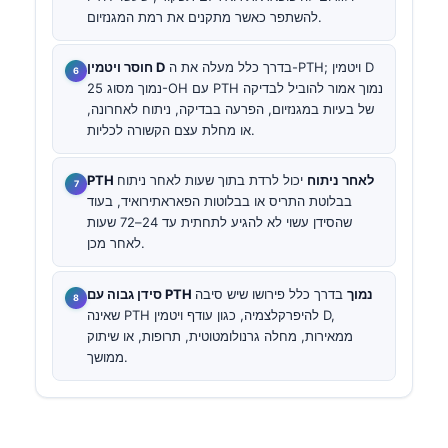
להשתפר כאשר מתקנים את רמת המגנזיום.
בדרך כלל מעלה את ה-PTH; ויטמין D
חוסר ויטמין D
נמוך מסוג 25-OH עם PTH נמוך אמור להוביל לבדיקה
של בעיות במגנזיום, הפרעה בבדיקה, ניתוח לאחרונה,
או מחלת עצם הקשורה לכליות.
PTH לאחר ניתוח
יכול לרדת בתוך שעות לאחר ניתוח
בבלוטת התריס או בבלוטות הפאראתירואיד, בעוד
שהסידן עשוי לא להגיע לתחתית עד 24–72 שעות
לאחר מכן.
סידן גבוה עם PTH נמוך
בדרך כלל פירושו שיש סיבה
שאינה PTH להיפרקלצמיה, כגון עודף ויטמין D,
ממאירות, מחלה גרנולומטוטית, תרופות, או שיתוק
ממושך.