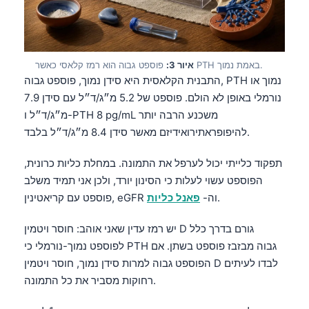
פוספט גבוה הוא רמז קלאסי כאשר PTH באמת נמוך.
איור 3:
התבנית הקלאסית היא סידן נמוך, פוספט גבוה, PTH נמוך או
נורמלי באופן לא הולם. פוספט של 5.2 מ״ג/ד״ל עם סידן 7.9
מ״ג/ד״ל ו-PTH 8 pg/mL משכנע הרבה יותר
להיפופראתירואידיזם מאשר סידן 8.4 מ״ג/ד״ל בלבד.
תפקוד כלייתי יכול לערפל את התמונה. במחלת כליות כרונית,
הפוספט עשוי לעלות כי הסינון יורד, ולכן אני תמיד משלב
.
פוספט עם קריאטינין, eGFR וה-
פאנל כליות
יש רמז עדין שאני אוהב: חוסר ויטמין D גורם בדרך כלל
לפוספט נמוך-נורמלי כי PTH גבוה מבזבז פוספט בשתן. אם
הפוספט גבוה למרות סידן נמוך, חוסר ויטמין D לבדו לעיתים
רחוקות מסביר את כל התמונה.