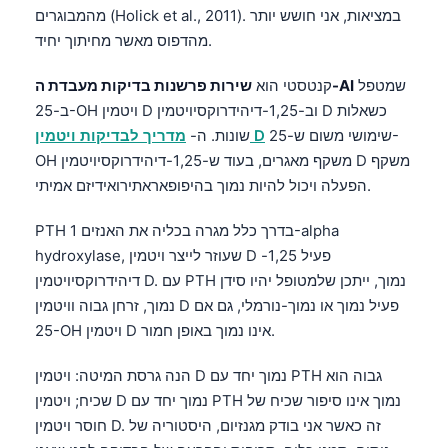
מהמבוגרים (Holick et al., 2011). במציאות, אני חושש יותר
מהדפוס מאשר מחיתוך יחיד.
שמטפל
שירות פרשנות בדיקות מעבדת ה-AI
קנטסטי הוא
ב-25-OH ויטמין D וב-1,25-דיהידרוקסיויטמין D כשאלות
שימושי משום ש-25-
מדריך לבדיקות ויטמין D
שונות. ה-
OH משקף מאגרים, בעוד ש-1,25-דיהידרוקסיויטמין D משקף
הפעלה ויכול להיות נמוך בהיפופאראתירואידיזם אמיתי.
PTH בדרך כלל מגרה בכליה את האנזים 1-alpha
hydroxylase, שעוזר לייצר ויטמין D פעיל 1,25-
דיהידרוקסיויטמין D. עם PTH נמוך, ייתכן שלמטופל יהיו סידן
נמוך, זרחן גבוה וויטמין D פעיל נמוך או נמוך-נורמלי, גם אם
25-OH ויטמין D אינו נמוך באופן חמור.
הנה גרסת המיטה: ויטמין D נמוך יחד עם PTH גבוה הוא
שכיח; ויטמין D נמוך יחד עם PTH נמוך אינו סיפור שכיח של
חוסר ויטמין D. זה כאשר אני בודק מגנזיום, היסטוריה של