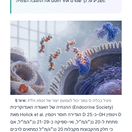
מצביע על כך שגורם אחר חוסם את התגובה הצפויה.
PTH נמוך יכול לעמעם ייצור של ויטמין D פעיל בכליה.
איור 5:
ההנחיה של האגודה האנדוקרינית (Endocrine Society)
מאת Holick et al. הגדירה חוסר ויטמין D כ-25-OH ויטמין D
מתחת ל-20 ננ״ג/מ״ל, ואי-ספיקה כ-21-29 ננ״ג/מ״ל, אם
כי חלק מהקבוצות מקבלות 20 ננ״ג/מ״ל כמתאים לרבים