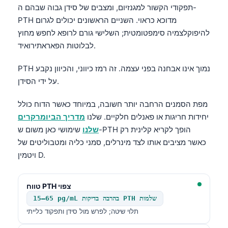
תפקודי הקשור למגנזיום, ומצבים של סידן גבוה שבהם ה-
PTH מדוכא כראוי. השניים הראשונים יכולים לגרום
להיפוקלצמיה סימפטומטית; השלישי גורם לרופא לחפש מחוץ
לבלוטות הפאראתירואיד.
PTH נמוך אינו אבחנה בפני עצמה. זה רמז כיווני, והכיוון נקבע
על ידי הסידן.
מפת הסמנים הרחבה יותר חשובה, במיוחד כאשר הדוח כולל
יחידות חריגות או פאנלים חלקיים. שלנו
מדריך הביומרקרים
שלנו
שימושי כאן משום ש-PTH הופך לקריא קלינית רק
כאשר מציבים אותו לצד מינרלים, סמני כליה ומטבוליטים של
ויטמין D.
טווח PTH צפוי
15–65 pg/mL בהרבה בדיקות PTH שלמות
תלוי שיטה; לפרש מול סידן ותפקוד כלייתי