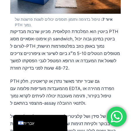
فارسی
简体中文
איור 7:
טיפול בדגימה ותזמון תוספים יכולים לשנות פרשנות של
PTH נמוך.
Română
ביוטין הוא המלכודת הקלאסית. מכיוון שרבות מבדיקות PTH
Türkçe
הן אימונו-אסאיים מסוג sandwich, ביוטין במינון גבוה יכול
Ελληνικά
לגרום ל-PTH נמוך באופן כוזב בפלטפורמות רגישות;
מטופלים הנוטלים 5-10 מ״ג ביום לשיער או ציפורניים צריכים
Português
לשאול את המעבדה או הרופא המטפל לגבי הפסקתו למשך
Español
48-72 שעות לפני בדיקה חוזרת.
Italiano
PTH גם שביר יותר מאשר נתרן או קריאטינין. חלק
Français
מהמעבדות מעדיפות פלזמה עם EDTA, הפרדה מהירה או
العربية
טיפול בקירור, ודגימה מעוכבת יכולה לעיתים לקרוא נמוך
מהצפוי בהתאם ל-assay ולתנאי ההובלה.
Deutsch
English
לתזמון של סידן ושל קלציטריול יש חשיבות. נטילת קלציטריול
עִבְרִית
בבוקר ולקיחת דגימות שעתיים לאחר מכן יכולה להעלות
ספיגת סידן ולדכא זמנית PTH, בעוד שצום לילה עשוי לייצר