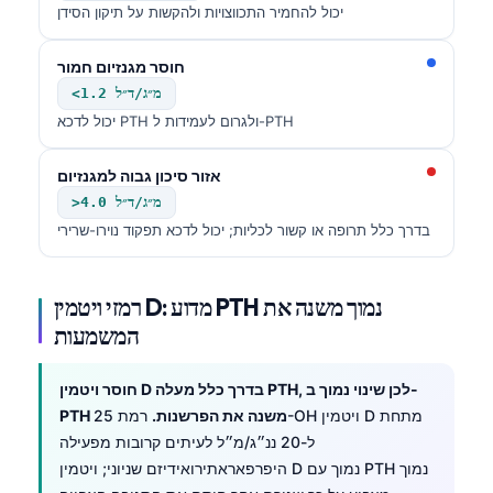
יכול להחמיר התכווצויות ולהקשות על תיקון הסידן
חוסר מגנזיום חמור
<1.2 מ״ג/ד״ל
יכול לדכא PTH ולגרום לעמידות ל-PTH
אזור סיכון גבוה למגנזיום
>4.0 מ״ג/ד״ל
בדרך כלל תרופה או קשור לכליות; יכול לדכא תפקוד נוירו-שרירי
רמזי ויטמין D: מדוע PTH נמוך משנה את
המשמעות
חוסר ויטמין D בדרך כלל מעלה PTH, לכן שינוי נמוך ב-
PTH משנה את הפרשנות.
רמת 25-OH ויטמין D מתחת
ל-20 ננ״ג/מ״ל לעיתים קרובות מפעילה
היפרפאראתירואידיזם שניוני; ויטמין D נמוך עם PTH נמוך