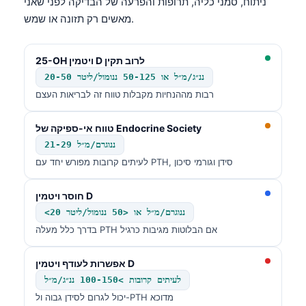
ניתוח, סמני כליה, תרופות והפרעה של הבדיקה לפני שאני
מאשים רק תזונה או שמש.
25-OH ויטמין D לרוב תקין
20-50 ננ״ג/מ״ל או 50-125 ננומול/ליטר
רבות מההנחיות מקבלות טווח זה לבריאות העצם
טווח אי-ספיקה של Endocrine Society
21-29 ננוגרם/מ״ל
לעיתים קרובות מפורש יחד עם PTH, סידן וגורמי סיכון
חוסר ויטמין D
<20 ננוגרם/מ״ל או <50 ננומול/ליטר
בדרך כלל מעלה PTH אם הבלוטות מגיבות כרגיל
אפשרות לעודף ויטמין D
Norsk bokmål
לעיתים קרובות >100-150 ננ״ג/מ״ל
Ślōnskŏ gŏdka
יכול לגרום לסידן גבוה ול-PTH מדוכא