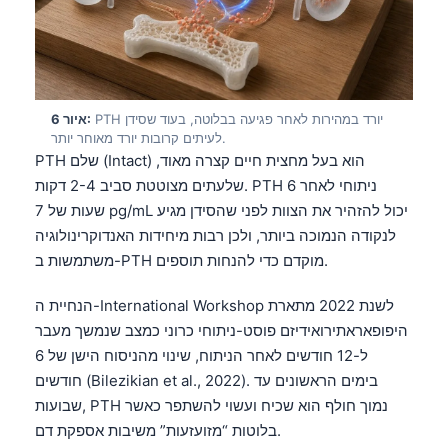
Gàidhlig
Euskara
Македонски јазик
Latviešu valoda
PTH יורד במהירות לאחר פגיעה בבלוטה, בעוד שסידן
איור 6:
Galego
לעיתים קרובות יורד מאוחר יותר.
PTH שלם (Intact) הוא בעל מחצית חיים קצרה מאוד,
অসমীয়া
שלעתים מצוטטת סביב 2-4 דקות. PTH ניתוחי לאחר 6
සිංහල
שעות של 7 pg/mL יכול להזהיר את הצוות לפני שהסידן מגיע
سنڌي
לנקודה הנמוכה ביותר, ולכן רבות מיחידות האנדוקרינולוגיה
משתמשות ב-PTH מוקדם כדי להנחות תוספים.
پښتو
הנחיית ה-International Workshop לשנת 2022 מתארת
היפופאראתירואידיזם פוסט-ניתוחי כרוני כמצב שנמשך מעבר
Slovenčina
ל-12 חודשים לאחר הניתוח, שינוי מהניסוח הישן של 6
Hrvatski
חודשים (Bilezikian et al., 2022). בימים הראשונים עד
Suomi
שבועות, PTH נמוך חולף הוא שכיח ועשוי להשתפר כאשר
בלוטות “מזועזעות” משיבות אספקת דם.
Қазақ тілі