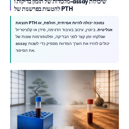
מלכודות של תזמון בדיקות ו-assay שיכולות
Čeština
להטעות בפרשנות של PTH
日本語
Eesti
תוצאת PTH נמוכה יכולה להיות אמיתית, חולפת, או
אנליטית.
ביוטין, עיכוב בעיבוד הדגימה, סידן או קלציטריול
Azərbaycan dili
שנלקחו זמן קצר לפני הבדיקה, ופלטפורמות שונות של
Bosanski
assay יכולים להזיז את הערך המדווח מספיק כדי לשנות
את הסיפור.
Svenska
Српски језик
Íslenska
Հայերեն
Bahasa Indonesia
हिन्दी
Nederlands
Dansk
Български