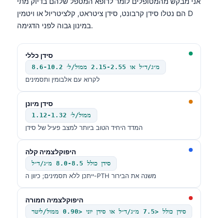
אני מבקש מהמטופלים לומר לרופא המטפל שלהם בדיוק מתי
הם נטלו סידן קרבונט, סידן ציטראט, קלציטריול או ויטמין D
במינון גבוה לפני הדגימה.
סידן כללי
8.6-10.2 מ״ג/ד״ל או 2.15-2.55 ממול/ל׳
לקרוא עם אלבומין ותסמינים
סידן מיונן
1.12-1.32 ממול/ל׳
המדד היחיד הטוב ביותר למצב פעיל של סידן
היפוקלצמיה קלה
סידן כולל 8.0-8.5 מ״ג/ד״ל
ייתכן ללא תסמינים; כיוון ה-PTH משנה את הבירור
היפוקלצמיה חמורה
סידן כולל <7.5 מ״ג/ד״ל או סידן יוני <0.90 ממול/ליטר