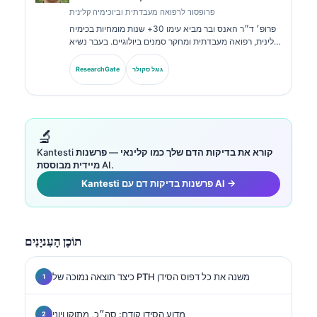
פרופסור לרפואה מעבדתית וביוכימיה קלינית
פרופ׳ ד״ר האנס ובר מביא עימו 30+ שנות מומחיות בכימיה
קלינית, רפואה מעבדתית ומחקר סמנים ביולוגיים. בעבר נשיא
האגודה הגרמנית לכימיה קלינית, הוא מתמחה בניתוח לוחות
אבחנתיים, בסטנדרטיזציה של סמנים ביולוגיים וברפואה
גוגל סקולר
ResearchGate
מעבדתית בסיוע בינה מלאכותית.
🔬
מיידית מבוססת AI.
‏Kantesti פרשנות בדיקות דם עם AI →
תוֹכֶן הָעִניָנִים
כיצד תוצאה נמוכה של PTH משנה את כל דפוס הסידן
מדוע הסידן קודם: סה״כ, מתוקן ויוני