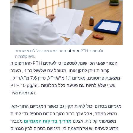
איור 4:
חסר במגנזיום יכול לדכא שחרור PTH ולהחמיר
היפוקלצמיה.
זהו דפוס ה-PTH הנמוך שאני הכי שונא לפספס, כי לעיתים
קרובות ניתן לתקן אותו. מטופל עם שלשול כרוני, מעכב
משאבת פרוטונים, מגנזיום 1.1 מ״ג/ד״ל, סידן 7.6 מ״ג/ד״ל ו-
PTH 10 pg/mL עשוי שלא להיות עם פגיעה כלל בבלוטות
הפראתירואיד.
מגנזיום בסרום יכול להיות תקין גם כאשר המגנזיום התוך-תאי
נמצא במתח, אבל ערך ברור נמוך בסרום מספיק כדי להיות
משמעותי קלינית. אצלנו
מדריך בדיקות המגנזיום
מסביר
מדוע לעיתים יש אי־התאמה בין מגנזיום בסרום לבין מגנזיום