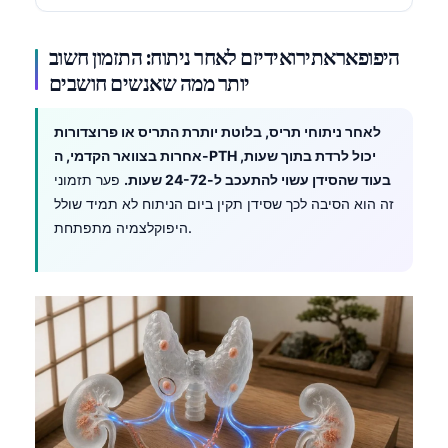
Frysk
היפופאראתירואידיזם לאחר ניתוח: התזמון חשוב
Esperanto
יותר ממה שאנשים חושבים
Беларуская мова
Татар теле
לאחר ניתוחי תריס, בלוטת יותרת התריס או פרוצדורות
Кыргызча
אחרות בצוואר הקדמי, ה-PTH יכול לרדת בתוך שעות,
בעוד שהסידן עשוי להתעכב ל-24-72 שעות.
פער תזמוני
ئۇيغۇرچە
זה הוא הסיבה לכך שסידן תקין ביום הניתוח לא תמיד שולל
Cebuano
היפוקלצמיה מתפתחת.
Basa Jawa
ພາສາລາວ
Монгол
Afrikaans
العربية المغربية
Occitan