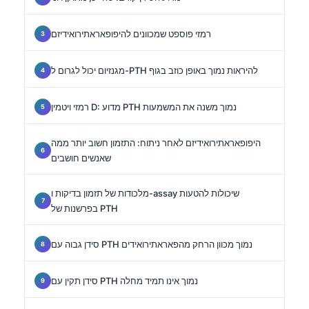
רמזי פוספט שמכוונים להיפופאראתירואידיזם
מגנזיום יכול לגרום ל-PTH להיראות נמוך באופן כוזב בגוף
רמזי ויטמין D: מדוע PTH נמוך משנה את המשמעות
היפופאראתירואידיזם לאחר ניתוח: התזמון חשוב יותר ממה
שאנשים חושבים
מלכודות של תזמון בדיקות ו-assay שיכולות להטעות
בפרשנות של PTH
סידן גבוה עם PTH נמוך מכוון הרחק מהפאראתירואידים
סידן תקין עם PTH נמוך אינו תמיד מחלה