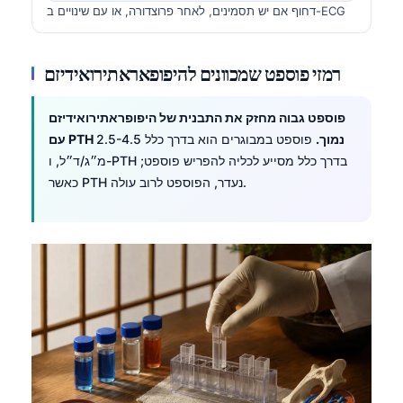
דחוף אם יש תסמינים, לאחר פרוצדורה, או עם שינויים ב-ECG
רמזי פוספט שמכוונים להיפופאראתירואידיזם
פוספט גבוה מחזק את התבנית של היפופראתירואידיזם
עם PTH נמוך.
פוספט במבוגרים הוא בדרך כלל 2.5-4.5
מ״ג/ד״ל, ו-PTH בדרך כלל מסייע לכליה להפריש פוספט;
כאשר PTH נעדר, הפוספט לרוב עולה.