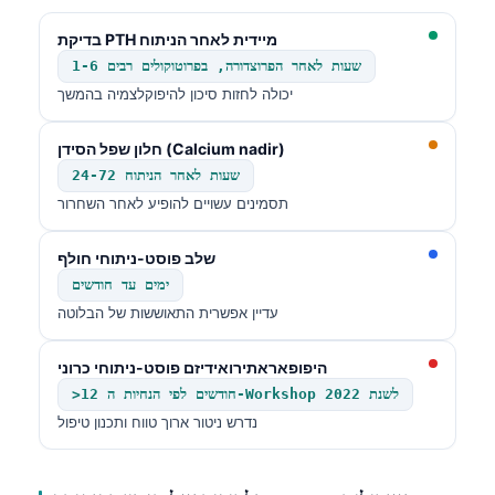
தமிழ்
בדיקת PTH מיידית לאחר הניתוח
1-6 שעות לאחר הפרוצדורה, בפרוטוקולים רבים
తెలుగు
יכולה לחזות סיכון להיפוקלצמיה בהמשך
मराठी
اردو
חלון שפל הסידן (Calcium nadir)
24-72 שעות לאחר הניתוח
বাংলা
תסמינים עשויים להופיע לאחר השחרור
Shqip
Magyar
שלב פוסט-ניתוחי חולף
ימים עד חודשים
Slovenščina
עדיין אפשרית התאוששות של הבלוטה
한국어
Polski
היפופאראתירואידיזם פוסט-ניתוחי כרוני
>12 חודשים לפי הנחיות ה-Workshop לשנת 2022
Lietuvių kalba
נדרש ניטור ארוך טווח ותכנון טיפול
Русский
ქართული