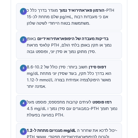
הורמון פאראתירואיד נמוך
מוגדר בדרך כלל כ-PTH
שלם מתחת לכ-15 pg/mL, אם כי מעבדות רבות
משתמשות בטווח הייחודי לשיטה שלהן.
בדיקות מעבדה של היפופאראתירואידיזם
באופן
קלאסי מראות PTH נמוך או תקין באופן בלתי הולם,
סידן מתוקן נמוך או סידן יוני, ופוספט גבוה.
דפוס סידן
חשוב ביותר: סידן כולל של 8.6-10.2
mg/dL הוא בדרך כלל תקין, בעוד שסידן יוני מתחת
ל-1.12 mmol/L מאשר היפוקלצמיה אמיתית בצורה
אמינה יותר.
רמז פוספט
לעיתים קרובות מתפספס; פוספט מעל
4.5 mg/dL במבוגרים עם סידן נמוך ו-PTH נמוך תומך
בפגיעה בפעולת PTH.
יכול לדכא את שחרור ה-
מגנזיום מתחת ל-1.2 mg/dL
PTH ולגרום להיפופאראתירואידיזם תפקודי, שעשוי