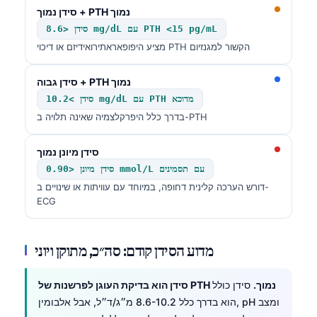
סידן נמוך + PTH נמוך
סידן <8.6 mg/dL עם PTH <15 pg/mL
מציע היפופאראתירואידיזם או דיכוי PTH הקשור למגנזיום
סידן גבוה + PTH נמוך
סידן >10.2 mg/dL עם PTH מדוכא
בדרך כלל היפרקלצמיה שאינה תלויה ב-PTH
סידן מיונן נמוך
סידן מיונן <0.90 mmol/L עם תסמינים
דורש הערכה קלינית דחופה, במיוחד עם עוויתות או שינויים ב-
ECG
מדוע הסידן קודם: סה״כ, מתוקן ויוני
סידן הוא בדיקת העוגן לפרשנות של PTH נמוך.
סידן כולל
הוא בדרך כלל 8.6-10.2 מ״ג/ד״ל, אבל אלבומין, pH ומצב