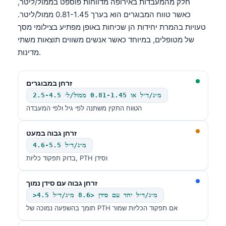
חלק מהמעבדות באירופה מדווחות פוספט בממול/ליטר,
כאשר טווח המבוגרים הוא בערך 0.81-1.45 ממול/ליטר.
טעויות בהמרת יחידות הן שכיחות באופן מפתיע בצילומי מסך
של מטופלים, במיוחד כאשר אנשים משווים תוצאות משתי
מדינות.
זרחן במבוגרים
2.5-4.5 מ״ג/ד״ל או 0.81-1.45 ממול/ל׳
הטווח התקין משתנה לפי גיל ולפי המעבדה
זרחן גבוה במעט
4.6-5.5 מ״ג/ד״ל
בדוק תפקוד כליות, PTH וסידן
זרחן גבוה עם סידן נמוך
>4.5 מ״ג/ד״ל יחד עם סידן <8.6 מ״ג/ד״ל
תומך בהשפעה נמוכה של PTH אם תפקוד הכליות שמור