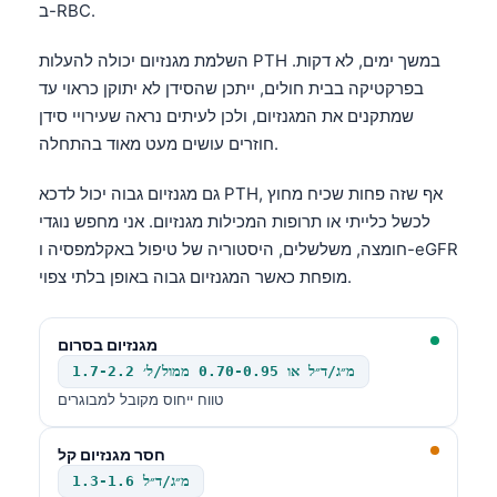
ב-RBC.
השלמת מגנזיום יכולה להעלות PTH במשך ימים, לא דקות.
בפרקטיקה בבית חולים, ייתכן שהסידן לא יתוקן כראוי עד
שמתקנים את המגנזיום, ולכן לעיתים נראה שעירויי סידן
חוזרים עושים מעט מאוד בהתחלה.
גם מגנזיום גבוה יכול לדכא PTH, אף שזה פחות שכיח מחוץ
לכשל כלייתי או תרופות המכילות מגנזיום. אני מחפש נוגדי
חומצה, משלשלים, היסטוריה של טיפול באקלמפסיה ו-eGFR
מופחת כאשר המגנזיום גבוה באופן בלתי צפוי.
מגנזיום בסרום
1.7-2.2 מ״ג/ד״ל או 0.70-0.95 ממול/ל׳
טווח ייחוס מקובל למבוגרים
חסר מגנזיום קל
1.3-1.6 מ״ג/ד״ל