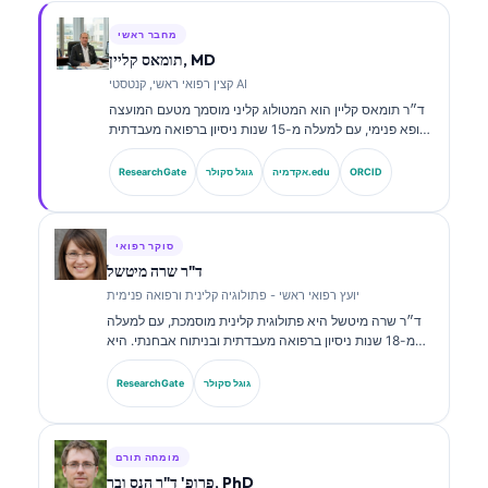
מחבר ראשי
תומאס קליין, MD
קצין רפואי ראשי, קנטסטי AI
ד״ר תומאס קליין הוא המטולוג קליני מוסמך מטעם המועצה
ורופא פנימי, עם למעלה מ-15 שנות ניסיון ברפואה מעבדתית
ובניתוח קליני בסיוע בינה מלאכותית. כמנהל הרפואה הראשי
ב-Kantesti AI, הוא מספק פיקוח קליני על הדיוק הרפואי של
ORCID
אקדמיה.edu
גוגל סקולר
ResearchGate
רשת הנוירונים הקניינית. ד״ר קליין פרסם רבות בנושאי
פרשנות סמנים ביולוגיים ואבחון מעבדתי בנושאים של רפואה
מעבדתית.
סוקר רפואי
ד"ר שרה מיטשל
יועץ רפואי ראשי - פתולוגיה קלינית ורפואה פנימית
ד״ר שרה מיטשל היא פתולוגית קלינית מוסמכת, עם למעלה
מ-18 שנות ניסיון ברפואה מעבדתית ובניתוח אבחנתי. היא
מחזיקה בהסמכות התמחות בכימיה קלינית, ופרסמה רבות על
לוחות סמנים ביולוגיים וניתוח מעבדתי במסגרת פרקטיקה
גוגל סקולר
ResearchGate
קלינית.
מומחה תורם
פרופ' ד"ר הנס ובר, PhD