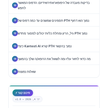
בדיקות מעבדה של היפופאראתירואידיזם: הדפוס המאשר
לחפש
תסמינים שמשנים עד כמה דפוס של PTH נמוך הוא דחוף
גיל, הריון ומחלת כליות יכולים למסגר מחדש PTH נמוך
כיצד Kantesti AI קורא PTH נמוך בהקשר
מה כדאי לחזור עליו ומה לשאול את הרופא/ה שלך בהמשך
שאלות נפוצות
⚡ סיכום קצר
יוני 4, 2026
v1.0 —