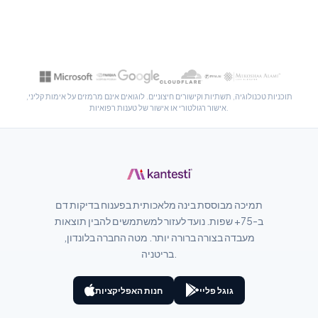
سنڌي
پښتو
Slovenčina
תוכניות טכנולוגיה, תשתיות וקישורים חיצוניים. לוגואים אינם מרמזים על אימות קליני,
Hrvatski
אישור רגולטורי או אישור של טענות רפואיות.
Suomi
Қазақ тілі
Català
O‘zbekcha
תמיכה מבוססת בינה מלאכותית בפענוח בדיקות דם
Українська
ב-75+ שפות. נועד לעזור למשתמשים להבין תוצאות
מעבדה בצורה ברורה יותר. מטה החברה בלונדון,
አማርኛ
בריטניה.
Kiswahili
ភាសាខ្មែរ
גוגל פליי
חנות האפליקציות
ဗမာစာ