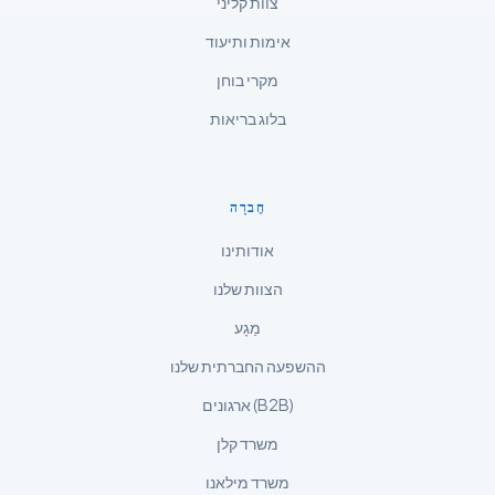
צוות קליני
Magyar
אימות ותיעוד
Slovenščina
한국어
מקרי בוחן
Polski
בלוג בריאות
Lietuvių kalba
Русский
חֶברָה
ქართული
אודותינו
Čeština
הצוות שלנו
日本語
מַגָע
Eesti
ההשפעה החברתית שלנו
Azərbaycan dili
ארגונים (B2B)
Bosanski
משרד קלן
Svenska
Српски језик
משרד מילאנו