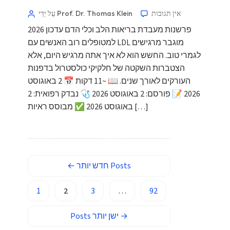
אין תגובות
עַל יְדֵי Prof. Dr. Thomas Klein
Basa Jawa
פרשנות מעבדת בריאות הלב וכלי הדם עדכון 2026
ພາສາລາວ
למטופלים רוב האנשים עם LDL מוגבר מרגישים
Монгол
לגמרי טוב. החשש הוא לא איך אתה מרגיש היום, אלא
Afrikaans
הצטברות השקטה של חלקיקי כולסטרול בדפנות
העורקים לאורך שנים. 📖 ~11 דקות 📅 2 באוגוסט
العربية المغربية
2026 📝 פורסם: 2 באוגוסט 2026 🩺 נבדק רפואית: 2
Occitan
באוגוסט 2026 ✅ מבוסס ראיות […]
Gàidhlig
Euskara
Македонски јазик
Posts
חדש יותר
←
Latviešu valoda
Galego
1
2
3
…
92
অসমীয়া
→
ישן יותר
Posts
සිංහල