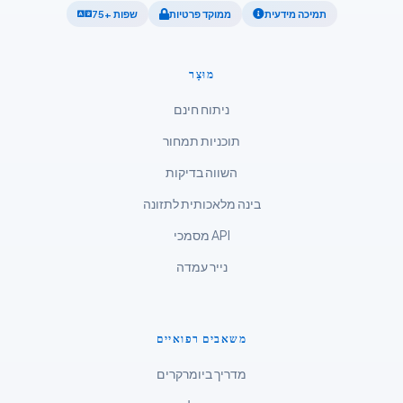
תמיכה מידעית
ממוקד פרטיות
75+ שפות
ไทย
Tagalog
מוּצָר
Tiếng Việt
ניתוח חינם
Bahasa Melayu
תוכניות תמחור
മലയാളം
ಕನ್ನಡ
השווה בדיקות
ગુજરાતી
בינה מלאכותית לתזונה
தமிழ்
מסמכי API
తెలుగు
נייר עמדה
मराठी
اردو
משאבים רפואיים
বাংলা
מדריך ביומרקרים
Shqip