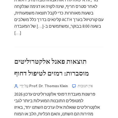
מדי, והיא יכולה להיראות גבוהה מבחינה פיזיולוגית
לאחר סטרס חריף, שינה לקויה או דגימה שנלקחה
בשעות מאוחרות. כדי לקבל תוצאה משמעותית,
קלינאים בדרך כלל משלבים ACTH עם קורטיזול בערך
בשעה 8:00 בבוקר, ומשתמשים ב-[…] של המעבדה
[…]
תוצאות פאנל אלקטרוליטים
מוסברות: רמזים לטיפול דחוף
אין תגובות
עַל יְדֵי Prof. Dr. Thomas Klein
פרשנות מעבדת דפוסי אלקטרוליטים עדכון 2026
למטופלים התובנות המועילות ביותר לגבי
אלקטרוליטים שואלות אילו ערכים השתנו יחד, באיזו
מהירות הם השתנו, והאם הכליות, הלב או המוח