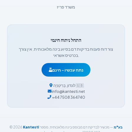
Íslenska
משרד פריז
Հայերեն
Bahasa Indonesia
हिन्दी
התחל ניתוח חינמי
Nederlands
צור דוח פענוח בדיקות דם בסיוע בינה מלאכותית. אין צורך
Dansk
בכרטיס אשראי.
Български
נתח עכשיו - חינם
فارسی
简体中文
🇬🇧
לונדון
,
בְּרִיטַנִיָה
info@kantesti.net
Română
+44 7508 364740
Türkçe
Ελληνικά
Português
Kantesti בע"מ
— מכשיר לבדיקת דם מבוסס בינה מלאכותית. מספר
© 2026