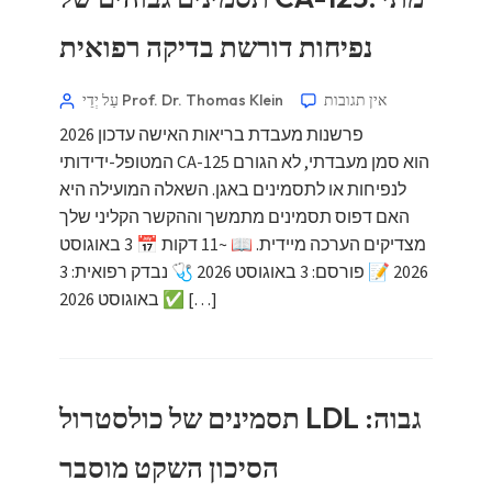
נפיחות דורשת בדיקה רפואית
אין תגובות
עַל יְדֵי Prof. Dr. Thomas Klein
פרשנות מעבדת בריאות האישה עדכון 2026
המטופל-ידידותי CA-125 הוא סמן מעבדתי, לא הגורם
לנפיחות או לתסמינים באגן. השאלה המועילה היא
Norsk bokmål
האם דפוס תסמינים מתמשך וההקשר הקליני שלך
Ślōnskŏ gŏdka
מצדיקים הערכה מיידית. 📖 ~11 דקות 📅 3 באוגוסט
2026 📝 פורסם: 3 באוגוסט 2026 🩺 נבדק רפואית: 3
Frysk
באוגוסט 2026 ✅ […]
Esperanto
Беларуская мова
Татар теле
תסמינים של כולסטרול LDL גבוה:
Кыргызча
ئۇيغۇرچە
הסיכון השקט מוסבר
Cebuano