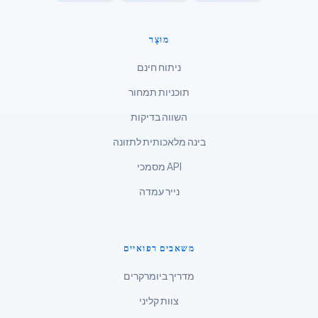
Tagalog
מוּצָר
Tiếng Việt
ניתוח חינם
Bahasa Melayu
תוכניות תמחור
മലയാളം
ಕನ್ನಡ
השווה בדיקות
ગુજરાતી
בינה מלאכותית לתזונה
தமிழ்
מסמכי API
తెలుగు
נייר עמדה
मराठी
اردو
משאבים רפואיים
বাংলা
מדריך ביומרקרים
Shqip
צוות קליני
Magyar