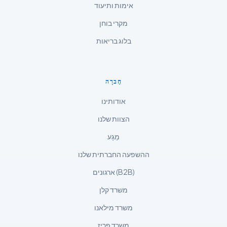
אימות ותיעוד
Slovenščina
한국어
מקרי בוחן
Polski
בלוג בריאות
Lietuvių kalba
Русский
חֶברָה
ქართული
אודותינו
Čeština
הצוות שלנו
日本語
מַגָע
Eesti
ההשפעה החברתית שלנו
Azərbaycan dili
ארגונים (B2B)
Bosanski
משרד קלן
Svenska
Српски језик
משרד מילאנו
Íslenska
משרד פריז