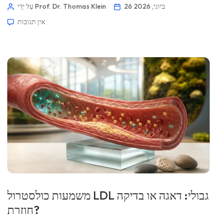
בעיית סידן, לא בעיית מספר. 📖 ~11 דקות 📅 26 ביוני 2026 📝
26 ביוני, 2026
עַל יְדֵי Prof. Dr. Thomas Klein
פורסם: 26 ביוני 2026 🩺 נבדק רפואית: 26 ביוני […]
אין תגובות
משמעות כולסטרול LDL גבולי: דאגה או בדיקה
חוזרת?