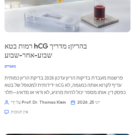
רמות בטא hCG בהריון: מדריך
שבוע-אחר-שבוע
מאמרים
פרשנות מעבדת בדיקות הריון עדכון 2026 בדיקת הריון כמותית
ידידותית למטופל של בטא hCG עדיף לקרוא אותה כמגמה, לא
כפסק דין. אותו מספר יכול להיות מרגיע, לא ודאי או מדאיג—תלוי
בתאריכים, בתסמינים ובממצאי אולטרסאונד. 📖 ~11 דקות 📅
יוני 25, 2026
עַל יְדֵי Prof. Dr. Thomas Klein
25 ביוני 2026 📝 פורסם: 25 ביוני 2026 🩺 נבדק רפואית: 25 ביוני
אין תגובות
2026 ✅ מבוסס ראיות […]