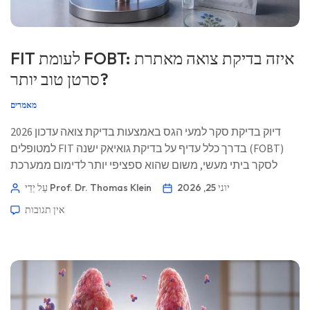
FIT לעומת FOBT: איזה בדיקת צואה מאתרת
סרטן טוב יותר?
מאמרים
דיוק בדיקת סקר למעי הגס באמצעות בדיקת צואה עדכון 2026
למטופלים FIT בדרך כלל עדיף על בדיקת גואיאק ישנה (FOBT)
לסקר ביתי מעשי, משום שהוא ספציפי יותר לדימום ממערכת
העיכול התחתונה בבני אדם ובדרך כלל דורש רק דגימה אחת.
יוני 25, 2026
עַל יְדֵי Prof. Dr. Thomas Klein
הבעיה הגדולה יותר היא מה עושים לאחר קבלת התוצאה. 📖 ~11
אין תגובות
דקות 📅 25 ביוני 2026 📝 פורסם: 25 ביוני 2026 […]