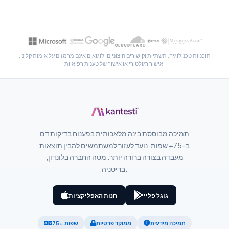
پښتو
Slovenčina
תוכניות טכנולוגיה, תשתיות וקישורים חיצוניים. לוגואים אינם מרמזים על אימות קליני,
Hrvatski
אישור רגולטורי או אישור של טענות רפואיות.
Suomi
Қазақ тілі
Català
O‘zbekcha
תמיכה מבוססת בינה מלאכותית בפענוח בדיקות דם
Українська
ב-75+ שפות. נועד לעזור למשתמשים להבין תוצאות
מעבדה בצורה ברורה יותר. מטה החברה בלונדון,
አማርኛ
בריטניה.
Kiswahili
ភាសាខ្មែរ
גוגל פליי
חנות האפליקציות
ဗမာစာ
תמיכה מידעית
ממוקד פרטיות
75+ שפות
ไทย