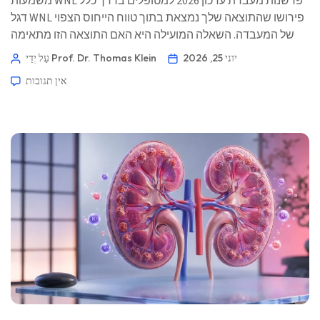
משמעות WNL פרשנות מעבדת עדכון 2026 למטופלים בדרך כלל
דגל WNL פירושו שהתוצאה שלך נמצאת בתוך טווח הייחוס הצפוי
של המעבדה. השאלה המועילה היא האם התוצאה הזו מתאימה
לתסמינים שלך, לפרופיל הסיכון שלך ולתוצאות הקודמות שלך. 📖
יוני 25, 2026
עַל יְדֵי Prof. Dr. Thomas Klein
~11 דקות 📅 25 ביוני 2026 📝 פורסם: 25 ביוני 2026 🩺 נבדק
אין תגובות
רפואית: 25 ביוני 2026 ✅ […]