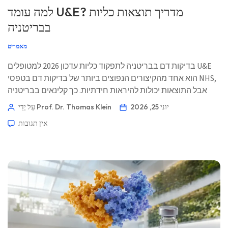
למה עומד U&E? מדריך תוצאות כליות
בבריטניה
מאמרים
בדיקות דם בבריטניה לתפקוד כליות עדכון 2026 למטופלים U&E
הוא אחד מהקיצורים הנפוצים ביותר של בדיקות דם בטפסי NHS,
אבל התוצאות יכולות להיראות חידתיות. כך קלינאים בבריטניה
קוראים יחד אוריאה, מלחים ותפקוד כליות. 📖 ~11 דקות 📅 25
יוני 25, 2026
עַל יְדֵי Prof. Dr. Thomas Klein
ביוני 2026 📝 פורסם: 25 ביוני 2026 🩺 נבדק רפואית: 25 ביוני […]
אין תגובות