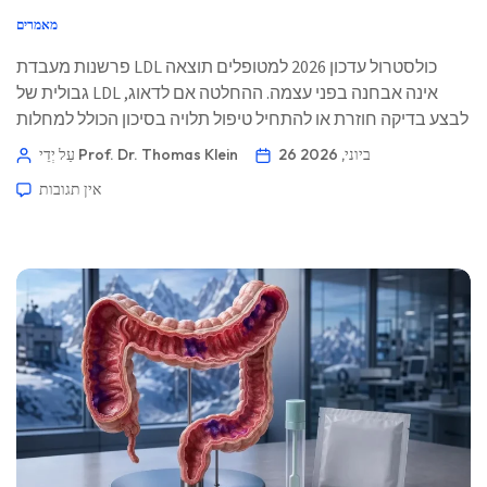
מאמרים
פרשנות מעבדת LDL כולסטרול עדכון 2026 למטופלים תוצאה
גבולית של LDL אינה אבחנה בפני עצמה. ההחלטה אם לדאוג,
לבצע בדיקה חוזרת או להתחיל טיפול תלויה בסיכון הכולל למחלות
לב, יכולת השחזור של התוצאה, כולסטרול שאינו HDL, ApoB,
26 ביוני, 2026
עַל יְדֵי Prof. Dr. Thomas Klein
טריגליצרידים והיסטוריה אישית. 📖 ~12 דקות 📅 26 ביוני 2026
אין תגובות
📝 פורסם: 26 ביוני 2026 🩺 נבדק רפואית: 26 ביוני 2026 […]