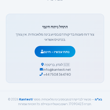
Հայերեն
Bahasa Indonesia
हिन्दी
התחל ניתוח חינמי
Nederlands
צור דוח פענוח בדיקות דם בסיוע בינה מלאכותית. אין צורך
Dansk
בכרטיס אשראי.
Български
נתח עכשיו - חינם
فارسی
简体中文
🇬🇧
לונדון
,
בְּרִיטַנִיָה
info@kantesti.net
Română
+44 7508 364740
Türkçe
Ελληνικά
Português
Kantesti בע"מ
— מכשיר לבדיקת דם מבוסס בינה מלאכותית. מספר
© 2026
Español
חברה 17090423. רשום באנגליה ובוויילס. כל הזכויות שמורות.