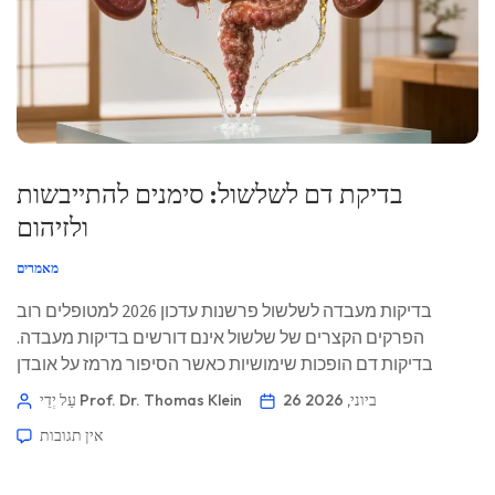
בדיקת דם לשלשול: סימנים להתייבשות
ולזיהום
מאמרים
בדיקות מעבדה לשלשול פרשנות עדכון 2026 למטופלים רוב
הפרקים הקצרים של שלשול אינם דורשים בדיקות מעבדה.
בדיקות דם הופכות שימושיות כאשר הסיפור מרמז על אובדן
נוזלים, זיהום פולשני, מחלת מעי דלקתית, פגיעה כתוצאה
26 ביוני, 2026
עַל יְדֵי Prof. Dr. Thomas Klein
מתרופה, עומס על הכליות או אלח דם. 📖 ~11 דקות 📅 26 ביוני
אין תגובות
2026 📝 פורסם: 26 ביוני 2026 🩺 נבדק רפואית: 26 ביוני […]