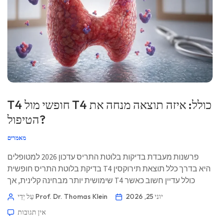
T4 חופשי מול T4 כולל: איזה תוצאה מנחה את
הטיפול?
מאמרים
פרשנות מעבדת בדיקות בלוטת התריס עדכון 2026 למטופלים
בדיקת בלוטת התריס חופשית T4 היא בדרך כלל תוצאת תירוקסין
שימושית יותר מבחינה קלינית, אך T4 כולל עדיין חשוב כאשר
חלבוני הקישור משתנים. חוסר ההסכמה הוא לעיתים קרובות לא
יוני 25, 2026
עַל יְדֵי Prof. Dr. Thomas Klein
טעות של המעבדה — זו פיזיולוגיה שמופיעה על הנייר. 📖 ~11 דקות
אין תגובות
📅 25 ביוני 2026 📝 פורסם: 25 ביוני 2026 🩺 […]