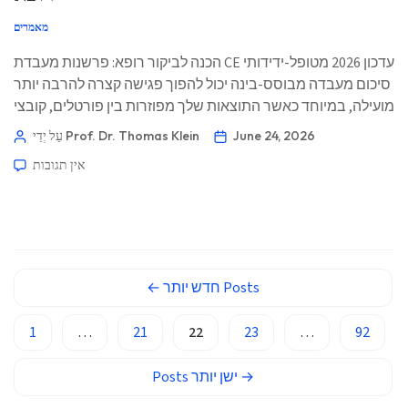
Basa Jawa
מאמרים
ພາສາລາວ
הכנה לביקור רופא: פרשנות מעבדת CE עדכון 2026 מטופל-ידידותי
Монгол
סיכום מעבדה מבוסס-בינה יכול להפוך פגישה קצרה להרבה יותר
Afrikaans
מועילה, במיוחד כאשר התוצאות שלך מפוזרות בין פורטלים, קובצי
العربية المغربية
PDF, תמונות ודפי מעבדה ישנים. 📖 ~11 דקות 📅 24 ביוני 2026
June 24, 2026
עַל יְדֵי Prof. Dr. Thomas Klein
📝 פורסם: 24 ביוני 2026 🩺 נבדק רפואית: 24 ביוני 2026 ✅
Occitan
אין תגובות
מבוסס על ראיות זה […]
Gàidhlig
Euskara
Македонски јазик
Latviešu valoda
Posts
חדש יותר
←
Galego
1
…
21
22
23
…
92
অসমীয়া
සිංහල
→
ישן יותר
Posts
سنڌي