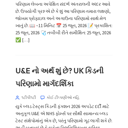
પરિણામ લેબના અપેક્ષિત સંદર્ભ અંતરાલની અંદર આવે
છે. ઉપયોગી પ્રશ્ન એ છે કે શું આ પરિણામ તમારા લક્ષણો,
જોખમ પ્રોફાઇલ અને અગાઉના પરિણામો સાથે મેળ
ખાતું છે. 📖 ~11 મિનિટ 📅 25 જૂન, 2026 📝 પ્રકાશિત:
25 જૂન, 2026 🩺 તબીબી રીતે સમીક્ષિત: 25 જૂન, 2026
✅ […]
U&E નો અર્થ શું છે? UK કિડની
પરિણામો માર્ગદર્શિકા
૧ટીપી૧ટી
કોઈ ટીપ્પણીઓ નહિ
યુકે બ્લડ ટેસ્ટ્સ કિડની ફંક્શન 2026 અપડેટ દર્દી માટે
અનુકૂળ U&E એ NHS ફોર્મ્સ પર સૌથી સામાન્ય બ્લડ
ટેસ્ટ સંક્ષેપોમાંનું એક છે, પરંતુ પરિણામો ગૂઢ લાગી શકે છે.