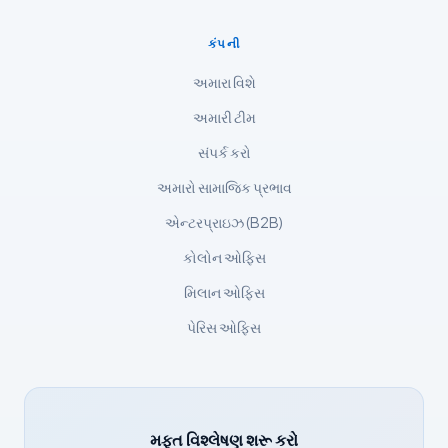
ქართული
કંપની
Čeština
અમારા વિશે
日本語
અમારી ટીમ
Eesti
સંપર્ક કરો
Azərbaycan dili
અમારો સામાજિક પ્રભાવ
Bosanski
એન્ટરપ્રાઇઝ (B2B)
Svenska
કોલોન ઓફિસ
Српски језик
Íslenska
મિલાન ઓફિસ
Հայերեն
પેરિસ ઓફિસ
Bahasa Indonesia
हिन्दी
Nederlands
મફત વિશ્લેષણ શરૂ કરો