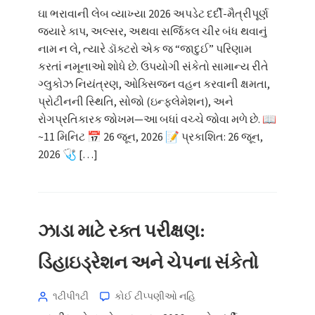
ઘા ભરાવાની લેબ વ્યાખ્યા 2026 અપડેટ દર્દી-મૈત્રીપૂર્ણ
જ્યારે કાપ, અલ્સર, અથવા સર્જિકલ ચીર બંધ થવાનું
નામ ન લે, ત્યારે ડૉક્ટરો એક જ “જાદુઈ” પરિણામ
કરતાં નમૂનાઓ શોધે છે. ઉપયોગી સંકેતો સામાન્ય રીતે
ગ્લુકોઝ નિયંત્રણ, ઓક્સિજન વહન કરવાની ક્ષમતા,
પ્રોટીનની સ્થિતિ, સોજો (ઇન્ફ્લેમેશન), અને
રોગપ્રતિકારક જોખમ—આ બધાં વચ્ચે જોવા મળે છે. 📖
~11 મિનિટ 📅 26 જૂન, 2026 📝 પ્રકાશિત: 26 જૂન,
2026 🩺 […]
ઝાડા માટે રક્ત પરીક્ષણ:
ડિહાઇડ્રેશન અને ચેપના સંકેતો
૧ટીપી૧ટી
કોઈ ટીપ્પણીઓ નહિ