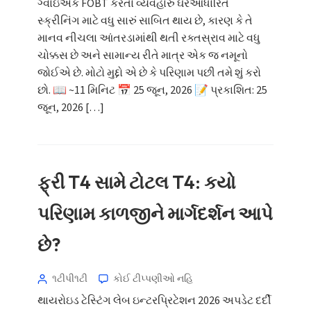
ગ્વાઇએક FOBT કરતાં વ્યવહારુ ઘરઆધારિત
સ્ક્રીનિંગ માટે વધુ સારું સાબિત થાય છે, કારણ કે તે
માનવ નીચલા આંતરડામાંથી થતી રક્તસ્રાવ માટે વધુ
ચોક્કસ છે અને સામાન્ય રીતે માત્ર એક જ નમૂનો
જોઈએ છે. મોટો મુદ્દો એ છે કે પરિણામ પછી તમે શું કરો
છો. 📖 ~11 મિનિટ 📅 25 જૂન, 2026 📝 પ્રકાશિત: 25
જૂન, 2026 […]
ફ્રી T4 સામે ટોટલ T4: કયો
પરિણામ કાળજીને માર્ગદર્શન આપે
છે?
૧ટીપી૧ટી
કોઈ ટીપ્પણીઓ નહિ
થાયરોઇડ ટેસ્ટિંગ લેબ ઇન્ટરપ્રિટેશન 2026 અપડેટ દર્દી