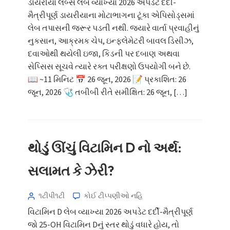
ડાયરીયા લેબ્સ લેબ વ્યાખ્યા 2026 અપડેટ દર્દી-
મૈત્રીપૂર્ણ ડાયરીયાના મોટાભાગના ટૂંકા એપિસોડ્સમાં
લેબ તપાસની જરૂર પડતી નથી. જ્યારે વાર્તા પ્રવાહીનું
નુકસાન, આક્રમક ચેપ, ઇન્ફ્લેમેટરી બાવલ ડિસીઝ,
દવાઓથી થયેલી ઇજા, કિડની પર દબાણ અથવા
સેપ્સિસ સૂચવે ત્યારે રક્ત પરીક્ષણો ઉપયોગી બને છે.
📖 ~11 મિનિટ 📅 26 જૂન, 2026 📝 પ્રકાશિત: 26
જૂન, 2026 🩺 તબીબી રીતે સમીક્ષિત: 26 જૂન, […]
થોડું ઊંચું વિટામિન D નો અર્થ:
સલામત કે ઝેરી?
૧ટીપી૧ટી
કોઈ ટીપ્પણીઓ નહિ
વિટામિન D લેબ વ્યાખ્યા 2026 અપડેટ દર્દી-મૈત્રીપૂર્ણ
જો 25-OH વિટામિન Dનું સ્તર થોડું વધારે હોય, તો