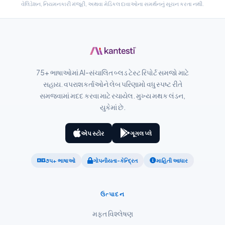
વેલિડેશન, નિયમનકારી મંજૂરી, અથવા મેડિકલ દાવાઓના સમર્થનનું સૂચન કરતા નથી.
Suomi
Қазақ тілі
Català
O‘zbekcha
75+ ભાષાઓમાં AI-સંચાલિત બ્લડ ટેસ્ટ રિપોર્ટ સમજો માટે
Українська
સહાય. વપરાશકર્તાઓને લેબ પરિણામો વધુ સ્પષ્ટ રીતે
સમજવામાં મદદ કરવા માટે રચાયેલ. મુખ્ય મથક લંડન,
አማርኛ
યુકેમાં છે.
Kiswahili
ភាសាខ្មែរ
એપ સ્ટોર
ગૂગલ પ્લે
ဗမာစာ
૭૫+ ભાષાઓ
ગોપનીયતા-કેન્દ્રિત
માહિતી આધાર
ไทย
Tagalog
ઉત્પાદન
Tiếng Việt
મફત વિશ્લેષણ
Bahasa Melayu