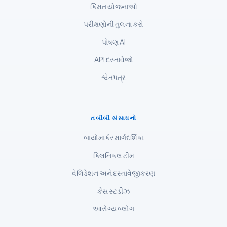
કિંમત યોજનાઓ
മലയാളം
ಕನ್ನಡ
પરીક્ષણોની તુલના કરો
தமிழ்
પોષણ AI
తెలుగు
API દસ્તાવેજો
मराठी
શ્વેતપત્ર
اردو
বাংলা
તબીબી સંસાધનો
Shqip
બાયોમાર્કર માર્ગદર્શિકા
Magyar
ક્લિનિકલ ટીમ
Slovenščina
વેલિડેશન અને દસ્તાવેજીકરણ
한국어
Polski
કેસ સ્ટડીઝ
Lietuvių kalba
આરોગ્ય બ્લોગ
Русский