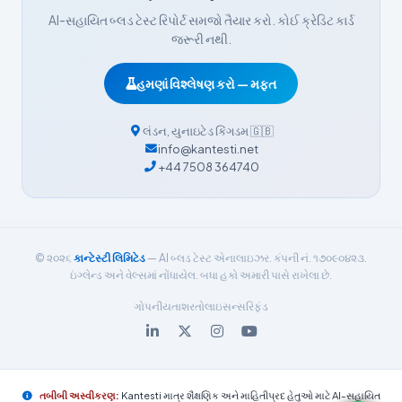
Dansk
AI-સહાયિત બ્લડ ટેસ્ટ રિપોર્ટ સમજો તૈયાર કરો. કોઈ ક્રેડિટ કાર્ડ
Български
જરૂરી નથી.
فارسی
હમણાં વિશ્લેષણ કરો — મફત
简体中文
Română
લંડન
,
યુનાઇટેડ કિંગડમ
🇬🇧
info@kantesti.net
Türkçe
+44 7508 364740
Ελληνικά
Português
Español
© ૨૦૨૬
કાન્ટેસ્ટી લિમિટેડ
— AI બ્લડ ટેસ્ટ એનાલાઇઝર. કંપની નં. ૧૭૦૯૦૪૨૩.
Italiano
ઇંગ્લેન્ડ અને વેલ્સમાં નોંધાયેલ. બધા હકો અમારી પાસે રાખેલા છે.
עִבְרִית
ગોપનીયતા
શરતો
લાઇસન્સ
રિફંડ
Français
العربية
Deutsch
તબીબી અસ્વીકરણ:
Kantesti માત્ર શૈક્ષણિક અને માહિતીપ્રદ હેતુઓ માટે AI-સહાયિત