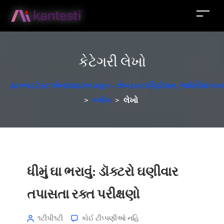
કેટેગરી
લેખો
AI બ્લડ ટેસ્ટ એનાલાઇઝર મફત - લેબ ઇન્ટરપ્રિટેશન, જર્મનીમાં બન
>
બ્લોગ
>
લેખો
ધીમું ઘા ભરાવું: ડૉક્ટરો ઘણીવાર
તપાસતા રક્ત પરીક્ષણો
૧ટીપી૧ટી
કોઈ ટીપ્પણીઓ નહિ