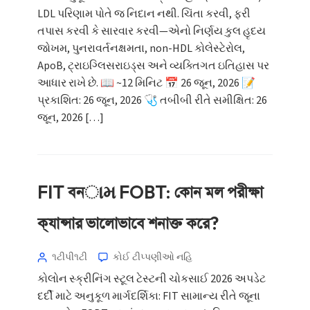
LDL પરિણામ પોતે જ નિદાન નથી. ચિંતા કરવી, ફરી
તપાસ કરવી કે સારવાર કરવી—એનો નિર્ણય કુલ હૃદય
જોખમ, પુનરાવર્તનક્ષમતા, non-HDL કોલેસ્ટેરોલ,
ApoB, ટ્રાઇગ્લિસરાઇડ્સ અને વ્યક્તિગત ઇતિહાસ પર
આધાર રાખે છે. 📖 ~12 મિનિટ 📅 26 જૂન, 2026 📝
પ્રકાશિત: 26 જૂન, 2026 🩺 તબીબી રીતે સમીક્ષિત: 26
જૂન, 2026 […]
FIT বনામ FOBT: কোন মল পরীক্ষা
ক্যান্সার ভালোভাবে শনাক্ত করে?
૧ટીપી૧ટી
કોઈ ટીપ્પણીઓ નહિ
કોલોન સ્ક્રીનિંગ સ્ટૂલ ટેસ્ટની ચોકસાઈ 2026 અપડેટ
દર્દી માટે અનુકૂળ માર્ગદર્શિકા: FIT સામાન્ય રીતે જૂના