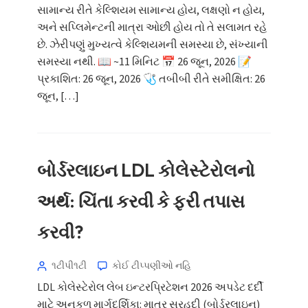
સામાન્ય રીતે કેલ્શિયમ સામાન્ય હોય, લક્ષણો ન હોય,
અને સપ્લિમેન્ટની માત્રા ઓછી હોય તો તે સલામત રહે
છે. ઝેરીપણું મુખ્યત્વે કેલ્શિયમની સમસ્યા છે, સંખ્યાની
સમસ્યા નથી. 📖 ~11 મિનિટ 📅 26 જૂન, 2026 📝
પ્રકાશિત: 26 જૂન, 2026 🩺 તબીબી રીતે સમીક્ષિત: 26
જૂન, […]
બોર્ડરલાઇન LDL કોલેસ્ટેરોલનો
અર્થ: ચિંતા કરવી કે ફરી તપાસ
કરવી?
૧ટીપી૧ટી
કોઈ ટીપ્પણીઓ નહિ
LDL કોલેસ્ટેરોલ લેબ ઇન્ટરપ્રિટેશન 2026 અપડેટ દર્દી
માટે અનુકૂળ માર્ગદર્શિકા: માત્ર સરહદી (બોર્ડરલાઇન)