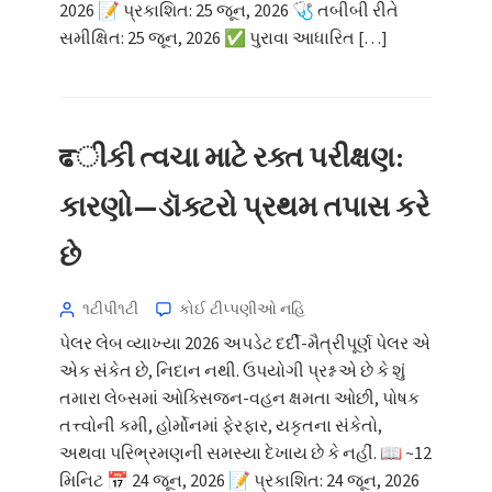
2026 📝 પ્રકાશિત: 25 જૂન, 2026 🩺 તબીબી રીતે
સમીક્ષિત: 25 જૂન, 2026 ✅ પુરાવા આધારિત […]
Norsk bokmål
Ślōnskŏ gŏdka
Frysk
ਫીકી ત્વચા માટે રક્ત પરીક્ષણ:
Esperanto
Беларуская мова
કારણો—ડૉક્ટરો પ્રથમ તપાસ કરે
Татар теле
છે
Кыргызча
ئۇيغۇرچە
૧ટીપી૧ટી
કોઈ ટીપ્પણીઓ નહિ
Cebuano
પેલર લેબ વ્યાખ્યા 2026 અપડેટ દર્દી-મૈત્રીપૂર્ણ પેલર એ
Basa Jawa
એક સંકેત છે, નિદાન નથી. ઉપયોગી પ્રશ્ન એ છે કે શું
તમારા લેબ્સમાં ઓક્સિજન-વહન ક્ષમતા ઓછી, પોષક
ພາສາລາວ
તત્ત્વોની કમી, હોર્મોનમાં ફેરફાર, યકૃતના સંકેતો,
Монгол
અથવા પરિભ્રમણની સમસ્યા દેખાય છે કે નહીં. 📖 ~12
Afrikaans
મિનિટ 📅 24 જૂન, 2026 📝 પ્રકાશિત: 24 જૂન, 2026