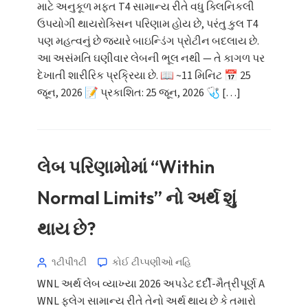
માટે અનુકૂળ મફત T4 સામાન્ય રીતે વધુ ક્લિનિકલી
ઉપયોગી થાયરોક્સિન પરિણામ હોય છે, પરંતુ કુલ T4
પણ મહત્વનું છે જ્યારે બાઇન્ડિંગ પ્રોટીન બદલાય છે.
આ અસંમતિ ઘણીવાર લેબની ભૂલ નથી — તે કાગળ પર
દેખાતી શારીરિક પ્રક્રિયા છે. 📖 ~11 મિનિટ 📅 25
જૂન, 2026 📝 પ્રકાશિત: 25 જૂન, 2026 🩺 […]
લેબ પરિણામોમાં “Within
Normal Limits” નો અર્થ શું
થાય છે?
૧ટીપી૧ટી
કોઈ ટીપ્પણીઓ નહિ
WNL અર્થ લેબ વ્યાખ્યા 2026 અપડેટ દર્દી-મૈત્રીપૂર્ણ A
WNL ફ્લેગ સામાન્ય રીતે તેનો અર્થ થાય છે કે તમારો