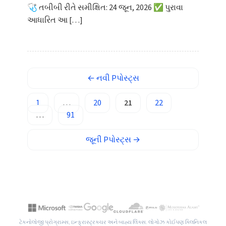
🩺 તબીબી રીતે સમીક્ષિત: 24 જૂન, 2026 ✅ પુરાવા
العربية المغربية
આધારિત આ […]
Occitan
Gàidhlig
Euskara
Македонски јазик
←
નવી
Pપોસ્ટ્સ
Latviešu valoda
1
…
20
21
22
Galego
…
91
অসমীয়া
જૂની
Pપોસ્ટ્સ
→
සිංහල
سنڌي
پښتو
Slovenčina
ટેકનોલોજી પ્રોગ્રામ્સ, ઇન્ફ્રાસ્ટ્રક્ચર અને બાહ્ય લિંક્સ. લોગોઝ કોઈપણ ક્લિનિકલ
Hrvatski