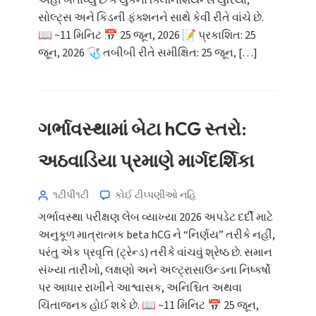
અહીં બતાવ્યું છે કે યુકેના ક્લિનિશિયન્સ યુરિયા,
સોલ્ટ્સ અને કિડની ફંક્શનને સાથે કેવી રીતે વાંચે છે.
📖 ~11 મિનિટ 📅 25 જૂન, 2026 📝 પ્રકાશિત: 25
જૂન, 2026 🩺 તબીબી રીતે સમીક્ષિત: 25 જૂન, […]
ગર્ભાવસ્થામાં બેટા hCG સ્તરો:
અઠવાડિયા પ્રમાણે માર્ગદર્શિકા
૧ટીપી૧ટી
કોઈ ટીપ્પણીઓ નહિ
ગર્ભાવસ્થા પરીક્ષણ લેબ વ્યાખ્યા 2026 અપડેટ દર્દી માટે
અનુકૂળ માત્રાત્મક beta hCG ને “નિર્ણય” તરીકે નહીં,
પરંતુ એક પ્રવૃત્તિ (ટ્રેન્ડ) તરીકે વાંચવું શ્રેષ્ઠ છે. સમાન
સંખ્યા તારીખો, લક્ષણો અને અલ્ટ્રાસાઉન્ડના નિષ્કર્ષો
પર આધાર રાખીને આશ્વાસક, અનિશ્ચિત અથવા
ચિંતાજનક હોઈ શકે છે. 📖 ~11 મિનિટ 📅 25 જૂન,