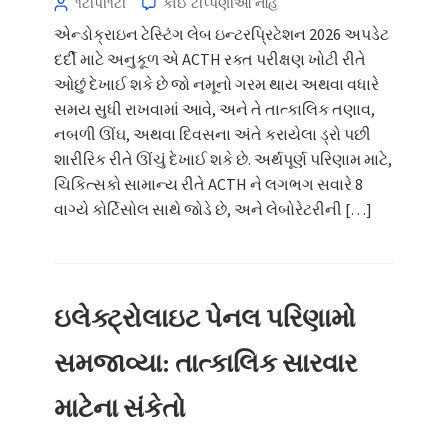
૧ટીપી૧ટી
કોઈ ટીપ્પણીઓ નહિ
એન્ડોક્રાઇન ટેસ્ટિંગ લેબ ઇન્ટરપ્રિટેશન 2026 અપડેટ
દર્દી માટે અનુકૂળ એ ACTH રક્ત પરીક્ષણ ખોટી રીતે
ઓછું દેખાઈ શકે છે જો નમૂનો ગરમ થાય અથવા વધારે
સમય સુધી રાખવામાં આવે, અને તે તાત્કાલિક તણાવ,
નબળી ઊંઘ, અથવા દિવસના અંતે કરાયેલા ડ્રો પછી
શારીરિક રીતે ઊંચું દેખાઈ શકે છે. અર્થપૂર્ણ પરિણામ માટે,
ચિકિત્સકો સામાન્ય રીતે ACTH ને લગભગ સવારે 8
વાગ્યે કોર્ટિસોલ સાથે જોડે છે, અને લેબોરેટરીની […]
ઇલેક્ટ્રોલાઇટ પેનલ પરિણામો
સમજાવ્યા: તાત્કાલિક સારવાર
માટેના સંકેતો