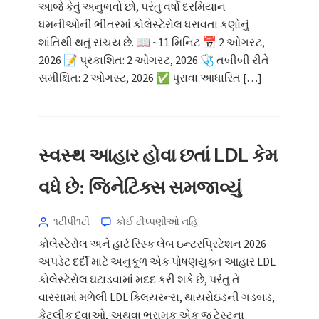
આજે કેવું અનુભવો છો, પરંતુ વર્ષો દરમિયાન
ધમનીઓની ભીતરમાં કોલેસ્ટેરોલ ધરાવતા કણોનું
શાંતિથી થતું સંચય છે. 📖 ~11 મિનિટ 📅 2 ઓગસ્ટ,
Norsk bokmål
2026 📝 પ્રકાશિત: 2 ઓગસ્ટ, 2026 🩺 તબીબી રીતે
Ślōnskŏ gŏdka
સમીક્ષિત: 2 ઓગસ્ટ, 2026 ✅ પુરાવા આધારિત […]
Frysk
Esperanto
Беларуская мова
સ્વસ્થ આહાર હોવા છતાં LDL કેમ
Татар теле
વધે છે: જિનેટિક્સ સમજાવ્યું
Кыргызча
ئۇيغۇرچە
૧ટીપી૧ટી
કોઈ ટીપ્પણીઓ નહિ
Cebuano
કોલેસ્ટેરોલ અને હાર્ટ રિસ્ક લેબ ઇન્ટરપ્રિટેશન 2026
Basa Jawa
અપડેટ દર્દી માટે અનુકૂળ એક પોષણયુક્ત આહાર LDL
કોલેસ્ટેરોલ ઘટાડવામાં મદદ કરી શકે છે, પરંતુ તે
ພາສາລາວ
વારસામાં મળેલી LDL ક્લિયરન્સ, થાયરોઇડની ગડબડ,
Монгол
કેટલીક દવાઓ, અથવા ભ્રામક એક જ ટેસ્ટના