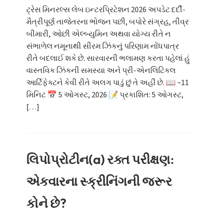
ટ્રેસ મિનરલ્સ લેબ ઇન્ટરપ્રિટેશન 2026 અપડેટ દર્દી-
મૈત્રીપૂર્ણ તાજેતરના ભોજન પછી, બપોરે સંગ્રહ, તીવ્ર
બીમારી, ઓછી એલ્બ્યુમિન અથવા યોગ્ય રીતે ન
સંભાળેલ નમૂનાથી સીરમ ઝિંકનું પરિણામ નોંધપાત્ર
રીતે બદલાઈ શકે છે. સારવારની ભલામણ કરતા પહેલાં હું
વાસ્તવિક ઝિંકની સમસ્યા અને પ્રી-એનલિટિકલ
આર્ટિફેક્ટને કેવી રીતે અલગ પાડું છું તે અહીં છે. 📖 ~11
મિનિટ 📅 5 ઓગસ્ટ, 2026 📝 પ્રકાશિત: 5 ઓગસ્ટ,
[…]
લિપોપ્રોટીન(a) રક્ત પરીક્ષણ:
એકવારના સ્ક્રીનિંગની જરૂર
કોને છે?