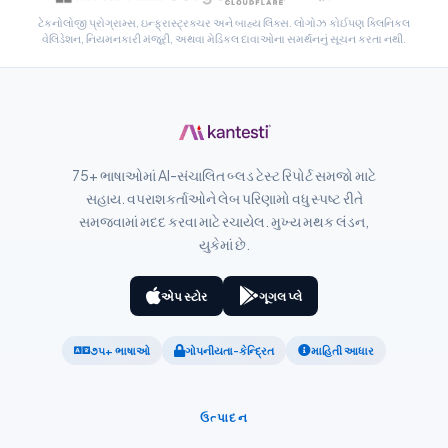
ટેકનોલોજી પ્રોગ્રામ્સ, ઇન્ફ્રાસ્ટ્રક્ચર અને બાહ્ય લિંક્સ. લોગોઝ કોઈપણ ક્લિનિકલ
Hrvatski
વેલિડેશન, નિયમનકારી મંજૂરી, અથવા મેડિકલ દાવાઓના સમર્થનનું સૂચન કરતા નથી.
Suomi
Қазақ тілі
Català
O‘zbekcha
75+ ભાષાઓમાં AI-સંચાલિત બ્લડ ટેસ્ટ રિપોર્ટ સમજો માટે
Українська
સહાય. વપરાશકર્તાઓને લેબ પરિણામો વધુ સ્પષ્ટ રીતે
સમજવામાં મદદ કરવા માટે રચાયેલ. મુખ્ય મથક લંડન,
አማርኛ
યુકેમાં છે.
Kiswahili
ភាសាខ្មែរ
એપ સ્ટોર
ગૂગલ પ્લે
ဗမာစာ
૭૫+ ભાષાઓ
ગોપનીયતા-કેન્દ્રિત
માહિતી આધાર
ไทย
Tagalog
ઉત્પાદન
Tiếng Việt