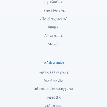
મફત વિશ્લેષણ
Bahasa Melayu
કિંમત યોજનાઓ
മലയാളം
ಕನ್ನಡ
પરીક્ષણોની તુલના કરો
தமிழ்
પોષણ AI
తెలుగు
API દસ્તાવેજો
मराठी
શ્વેતપત્ર
اردو
বাংলা
તબીબી સંસાધનો
Shqip
બાયોમાર્કર માર્ગદર્શિકા
Magyar
ક્લિનિકલ ટીમ
Slovenščina
વેલિડેશન અને દસ્તાવેજીકરણ
한국어
Polski
કેસ સ્ટડીઝ
Lietuvių kalba
આરોગ્ય બ્લોગ