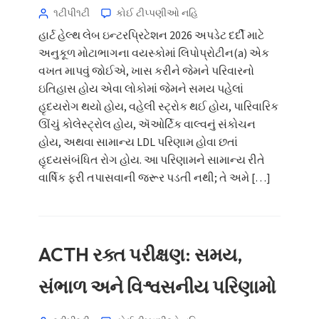
૧ટીપી૧ટી
કોઈ ટીપ્પણીઓ નહિ
હાર્ટ હેલ્થ લેબ ઇન્ટરપ્રિટેશન 2026 અપડેટ દર્દી માટે
અનુકૂળ મોટાભાગના વયસ્કોમાં લિપોપ્રોટીન(a) એક
વખત માપવું જોઈએ, ખાસ કરીને જેમને પરિવારનો
ઇતિહાસ હોય એવા લોકોમાં જેમને સમય પહેલાં
હૃદયરોગ થયો હોય, વહેલી સ્ટ્રોક થઈ હોય, પારિવારિક
ઊંચું કોલેસ્ટ્રોલ હોય, ઍઓર્ટિક વાલ્વનું સંકોચન
હોય, અથવા સામાન્ય LDL પરિણામ હોવા છતાં
હૃદયસંબંધિત રોગ હોય. આ પરિણામને સામાન્ય રીતે
વાર્ષિક ફરી તપાસવાની જરૂર પડતી નથી; તે અમે […]
ACTH રક્ત પરીક્ષણ: સમય,
સંભાળ અને વિશ્વસનીય પરિણામો