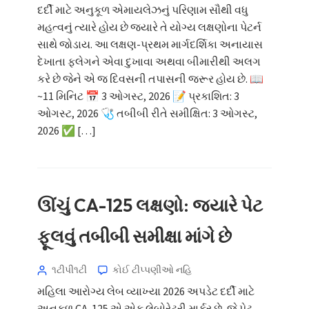
દર્દી માટે અનુકૂળ એમાયલેઝનું પરિણામ સૌથી વધુ
મહત્વનું ત્યારે હોય છે જ્યારે તે યોગ્ય લક્ષણોના પેટર્ન
સાથે જોડાય. આ લક્ષણ-પ્રથમ માર્ગદર્શિકા અનાયાસ
દેખાતા ફ્લેગને એવા દુખાવા અથવા બીમારીથી અલગ
કરે છે જેને એ જ દિવસની તપાસની જરૂર હોય છે. 📖
~11 મિનિટ 📅 3 ઓગસ્ટ, 2026 📝 પ્રકાશિત: 3
ઓગસ્ટ, 2026 🩺 તબીબી રીતે સમીક્ષિત: 3 ઓગસ્ટ,
2026 ✅ […]
ઊંચું CA-125 લક્ષણો: જ્યારે પેટ
ફૂલવું તબીબી સમીક્ષા માંગે છે
૧ટીપી૧ટી
કોઈ ટીપ્પણીઓ નહિ
મહિલા આરોગ્ય લેબ વ્યાખ્યા 2026 અપડેટ દર્દી માટે