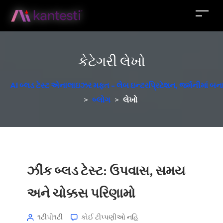
કેટેગરી
લેખો
AI બ્લડ ટેસ્ટ એનાલાઇઝર મફત - લેબ ઇન્ટરપ્રિટેશન, જર્મનીમાં બન
>
બ્લોગ
>
લેખો
ઝીંક બ્લડ ટેસ્ટ: ઉપવાસ, સમય
અને ચોક્કસ પરિણામો
૧ટીપી૧ટી
કોઈ ટીપ્પણીઓ નહિ