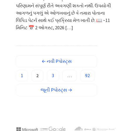
Afrikaans
પરિણામને સંપૂર્ણ રીતે અવગણી શકતો નથી. ઉપયોગી
આગળનું પગલું એ ઓળખવાનું છે કે તમારા પોતાના
العربية المغربية
લિપિડ પેટર્ન સાથે કઈ પ્રક્રિયા મેળ ખાતી છે. 📖 ~11
Occitan
મિનિટ 📅 2 ઓગસ્ટ, 2026 […]
Gàidhlig
Euskara
Македонски јазик
←
નવી
Pપોસ્ટ્સ
Latviešu valoda
Galego
1
2
3
…
92
অসমীয়া
જૂની
Pપોસ્ટ્સ
→
සිංහල
سنڌي
پښتو
Slovenčina