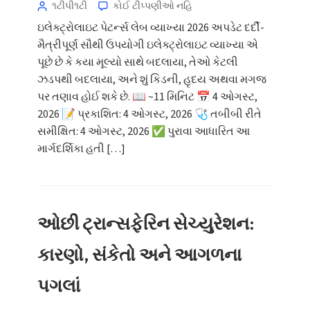
૧ટીપી૧ટી
કોઈ ટીપ્પણીઓ નહિ
ઇલેક્ટ્રોલાઇટ પેટર્ન્સ લેબ વ્યાખ્યા 2026 અપડેટ દર્દી-
મૈત્રીપૂર્ણ સૌથી ઉપયોગી ઇલેક્ટ્રોલાઇટ વ્યાખ્યા એ
પૂછે છે કે કયા મૂલ્યો સાથે બદલાયા, તેઓ કેટલી
ઝડપથી બદલાયા, અને શું કિડની, હૃદય અથવા મગજ
પર તણાવ હોઈ શકે છે. 📖 ~11 મિનિટ 📅 4 ઓગસ્ટ,
2026 📝 પ્રકાશિત: 4 ઓગસ્ટ, 2026 🩺 તબીબી રીતે
સમીક્ષિત: 4 ઓગસ્ટ, 2026 ✅ પુરાવા આધારિત આ
માર્ગદર્શિકા હતી […]
ઓછી ટ્રાન્સફેરિન સેચ્યુરેશન:
કારણો, સંકેતો અને આગળના
પગલાં