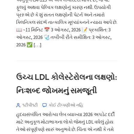
અનુકૂળ CA-125 એ એક લેબોરેટરી માર્કર છે, જે પેટ
ફૂલવું અથવા પેલ્વિક લક્ષણોનું કારણ નથી. ઉપયોગી
પ્રશ્ન એ છે કે શું સતત લક્ષણોની પેટર્ન અને તમારો
ક્લિનિકલ સંદર્ભ તાત્કાલિક મૂલ્યાંકનને ન્યાય આપે છે.
📖 ~11 મિનિટ 📅 3 ઓગસ્ટ, 2026 📝 પ્રકાશિત: 3
ઓગસ્ટ, 2026 🩺 તબીબી રીતે સમીક્ષિત: 3 ઓગસ્ટ,
2026 ✅ […]
ઉચ્ચ LDL કોલેસ્ટેરોલના લક્ષણો:
નિઃશબ્દ જોખમનું સમજૂતી
૧ટીપી૧ટી
કોઈ ટીપ્પણીઓ નહિ
હૃદયસંબંધિત આરોગ્ય લેબ વ્યાખ્યા 2026 અપડેટ દર્દી
માટે અનુકૂળ મોટાભાગના લોકો જેમનું LDL વધેલું હોય
તેઓ સંપૂર્ણપણે સારું અનુભવે છે. ચિંતા એ નથી કે તમે