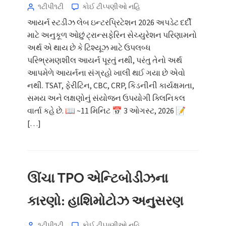
૧ટીપી૧ટી
કોઈ ટીપ્પણીઓ નહિ
આયર્ન સ્ટડીઝ લેબ ઇન્ટરપ્રિટેશન 2026 અપડેટ દર્દી
માટે અનુકૂળ ઓછું ટ્રાન્સફેરિન સેચ્યુરેશન પરિણામનો
અર્થ એ થાય છે કે ટિશ્યૂઝ માટે ઉપલબ્ધ
પરિભ્રમણશીલ આયર્ન પૂરતું નથી, પરંતુ તેનો અર્થ
આપમેળે આયર્નના સંગ્રહો ખાલી થઈ ગયા છે એવો
નથી. TSAT, ફેરીટિન, CBC, CRP, કિડનીની કાર્યક્ષમતા,
સમય અને લક્ષણોનું સંયોજન ઉપયોગી ક્લિનિકલ
વાર્તા કહે છે. 📖 ~11 મિનિટ 📅 3 ઓગસ્ટ, 2026 📝
[…]
ઊંચા TPO એન્ટિબોડીઝના
કારણો: હાશિમોટોઝ અનુસરણ
૧ટીપી૧ટી
કોઈ ટીપ્પણીઓ નહિ