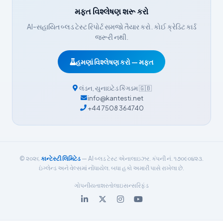
Nederlands
મફત વિશ્લેષણ શરૂ કરો
Dansk
AI-સહાયિત બ્લડ ટેસ્ટ રિપોર્ટ સમજો તૈયાર કરો. કોઈ ક્રેડિટ કાર્ડ
Български
જરૂરી નથી.
فارسی
હમણાં વિશ્લેષણ કરો — મફત
简体中文
Română
લંડન
,
યુનાઇટેડ કિંગડમ
🇬🇧
info@kantesti.net
Türkçe
+44 7508 364740
Ελληνικά
Português
Español
© ૨૦૨૬
કાન્ટેસ્ટી લિમિટેડ
— AI બ્લડ ટેસ્ટ એનાલાઇઝર. કંપની નં. ૧૭૦૯૦૪૨૩.
Italiano
ઇંગ્લેન્ડ અને વેલ્સમાં નોંધાયેલ. બધા હકો અમારી પાસે રાખેલા છે.
עִבְרִית
ગોપનીયતા
શરતો
લાઇસન્સ
રિફંડ
Français
العربية