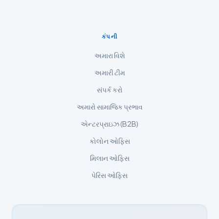
Русский
ქართული
કંપની
Čeština
અમારા વિશે
日本語
અમારી ટીમ
Eesti
સંપર્ક કરો
Azərbaycan dili
અમારો સામાજિક પ્રભાવ
Bosanski
એન્ટરપ્રાઇઝ (B2B)
Svenska
કોલોન ઓફિસ
Српски језик
Íslenska
મિલાન ઓફિસ
Հայերեն
પેરિસ ઓફિસ
Bahasa Indonesia
हिन्दी