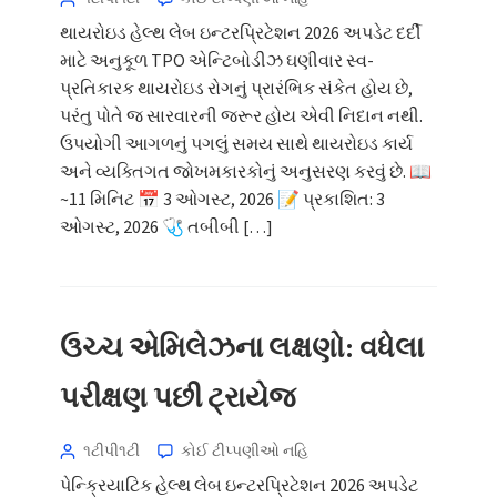
થાયરોઇડ હેલ્થ લેબ ઇન્ટરપ્રિટેશન 2026 અપડેટ દર્દી
માટે અનુકૂળ TPO એન્ટિબોડીઝ ઘણીવાર સ્વ-
પ્રતિકારક થાયરોઇડ રોગનું પ્રારંભિક સંકેત હોય છે,
પરંતુ પોતે જ સારવારની જરૂર હોય એવી નિદાન નથી.
ઉપયોગી આગળનું પગલું સમય સાથે થાયરોઇડ કાર્ય
અને વ્યક્તિગત જોખમકારકોનું અનુસરણ કરવું છે. 📖
~11 મિનિટ 📅 3 ઓગસ્ટ, 2026 📝 પ્રકાશિત: 3
ઓગસ્ટ, 2026 🩺 તબીબી […]
ઉચ્ચ એમિલેઝના લક્ષણો: વધેલા
પરીક્ષણ પછી ટ્રાયેજ
૧ટીપી૧ટી
કોઈ ટીપ્પણીઓ નહિ
પેન્ક્રિયાટિક હેલ્થ લેબ ઇન્ટરપ્રિટેશન 2026 અપડેટ