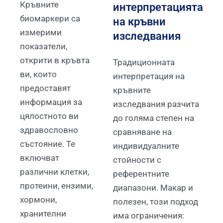
интерпретацията
Кръвните
биомаркери са
на кръвни
измерими
изследвания
показатели,
открити в кръвта
Традиционната
ви, които
интерпретация на
предоставят
кръвните
информация за
изследвания разчита
цялостното ви
до голяма степен на
здравословно
сравняване на
състояние. Те
индивидуалните
включват
стойности с
различни клетки,
референтните
протеини, ензими,
диапазони. Макар и
хормони,
полезен, този подход
хранителни
има ограничения: