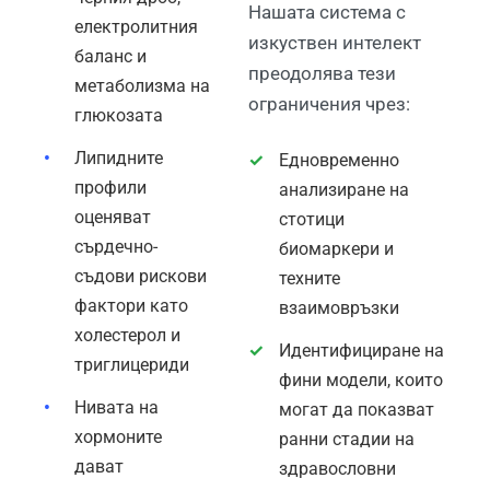
Нашата система с
електролитния
изкуствен интелект
баланс и
преодолява тези
метаболизма на
ограничения чрез:
глюкозата
Липидните
Едновременно
профили
анализиране на
оценяват
стотици
сърдечно-
биомаркери и
съдови рискови
техните
фактори като
взаимовръзки
холестерол и
Идентифициране на
триглицериди
фини модели, които
Нивата на
могат да показват
хормоните
ранни стадии на
дават
здравословни