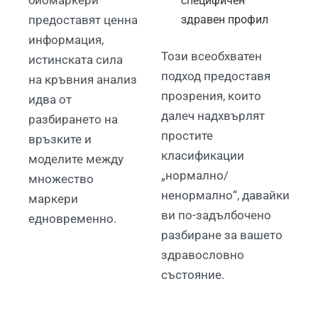
специфичен
предоставят ценна
здравен профил
информация,
Този всеобхватен
истинската сила
подход предоставя
на кръвния анализ
прозрения, които
идва от
далеч надхвърлят
разбирането на
простите
връзките и
класификации
моделите между
„нормално/
множество
ненормално“, давайки
маркери
ви по-задълбочено
едновременно.
разбиране за вашето
здравословно
състояние.