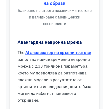
на образи
Базирано на строги независими тестове
и валидиране с медицински
специалисти
Авангардна невронна мрежа
The
AI анализатор на кръвни тестове
използва най-съвременна невронна
мрежа с 2,38 трилиона параметъра,
което му позволява да разпознава
сложни модели в резултатите от
кръвните ви изследвания, които биха
могли да избегнат човешкото
откриване.