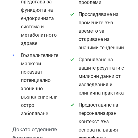
представа за
проблеми
функцията на
Проследяване на
ендокринната
промените във
система и
времето за
метаболитното
откриване на
здраве
значими тенденции
Възпалителните
Сравняване на
маркери
вашите резултати с
показват
милиони данни от
потенциално
изследвания и
хронично
клинична практика
възпаление или
Предоставяне на
остро
персонализиран
заболяване
контекст въз
Докато отделните
основа на вашия
биомаркери