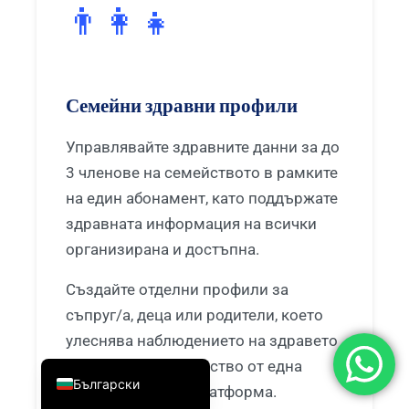
👨‍👩‍👧
简体中文
Română
Türkçe
Семейни здравни профили
Ελληνικά
Português
Управлявайте здравните данни за до
3 членове на семейството в рамките
Español
на един абонамент, като поддържате
Italiano
здравната информация на всички
עִבְרִית
организирана и достъпна.
Français
Създайте отделни профили за
العربية
съпруг/а, деца или родители, което
Deutsch
улеснява наблюдението на здравето
English
на цялото ви семейство от една
Български
централизирана платформа.