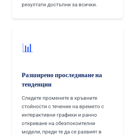
резултати достъпни за всички.
Català
O‘zbekcha
Українська
አማርኛ
📊
Kiswahili
ភាសាខ្មែរ
ဗမာစာ
Разширено проследяване на
ไทย
тенденции
Tagalog
Tiếng Việt
Следете промените в кръвните
Bahasa Melayu
стойности с течение на времето с
മലയാളം
интерактивни графики и ранно
откриване на обезпокоителни
ಕನ್ನಡ
модели, преди те да се развият в
ગુજરાતી