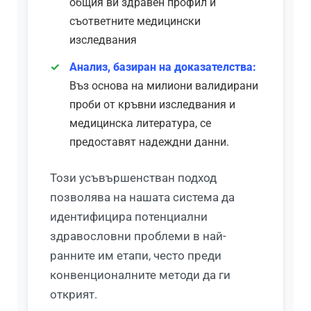
общия ви здравен профил и
съответните медицински
изследвания
Анализ, базиран на доказателства:
Въз основа на милиони валидирани
проби от кръвни изследвания и
медицинска литература, се
предоставят надеждни данни.
Този усъвършенстван подход
позволява на нашата система да
идентифицира потенциални
здравословни проблеми в най-
ранните им етапи, често преди
конвенционалните методи да ги
Norsk bokmål
открият.
Ślōnskŏ gŏdka