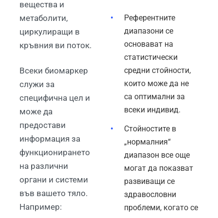
вещества и
метаболити,
Референтните
диапазони се
циркулиращи в
основават на
кръвния ви поток.
статистически
Всеки биомаркер
средни стойности,
които може да не
служи за
са оптимални за
специфична цел и
всеки индивид.
може да
предостави
Стойностите в
информация за
„нормалния“
функционирането
диапазон все още
на различни
могат да показват
органи и системи
развиващи се
във вашето тяло.
здравословни
Например:
проблеми, когато се