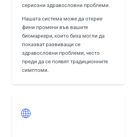
сериозни здравословни проблеми.
தமிழ்
Нашата система може да открие
తెలుగు
фини промени във вашите
मराठी
биомаркери, които биха могли да
اردو
показват развиващи се
বাংলা
здравословни проблеми, често
Shqip
преди да се появят традиционните
Magyar
симптоми.
Slovenščina
한국어
Polski
🌐
Lietuvių kalba
Русский
ქართული