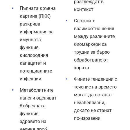
разглеждат в
Пълната кръвна
контекст
картина (ПКК)
Сложните
разкрива
взаимоотношения
информация за
между различните
имунната
биомаркери са
функция,
трудни за бързо
кислородния
обработване от
капацитет и
хората.
потенциалните
инфекции
Фините тенденции с
течение на времето
Метаболитните
могат да останат
панели оценяват
незабелязани,
бъбречната
докато не станат
функция,
по-изразени
здравето на
черния дроб,