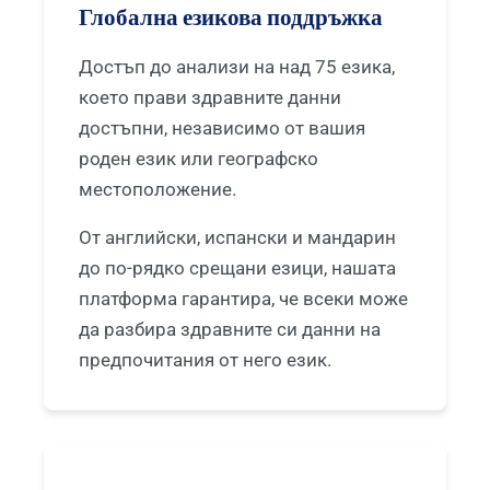
Čeština
Глобална езикова поддръжка
日本語
Достъп до анализи на над 75 езика,
Eesti
което прави здравните данни
Azərbaycan dili
достъпни, независимо от вашия
Bosanski
роден език или географско
местоположение.
Svenska
Српски језик
От английски, испански и мандарин
Íslenska
до по-рядко срещани езици, нашата
платформа гарантира, че всеки може
Հայերեն
да разбира здравните си данни на
Bahasa Indonesia
предпочитания от него език.
हिन्दी
Nederlands
Dansk
فارسی