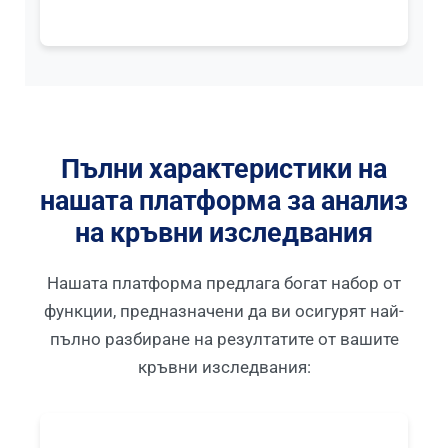
Frysk
Esperanto
Беларуская мова
Татар теле
Кыргызча
Пълни характеристики на
ئۇيغۇرچە
нашата платформа за анализ
Cebuano
на кръвни изследвания
Basa Jawa
Нашата платформа предлага богат набор от
ພາສາລາວ
функции, предназначени да ви осигурят най-
Монгол
пълно разбиране на резултатите от вашите
Afrikaans
кръвни изследвания:
العربية المغربية
Occitan