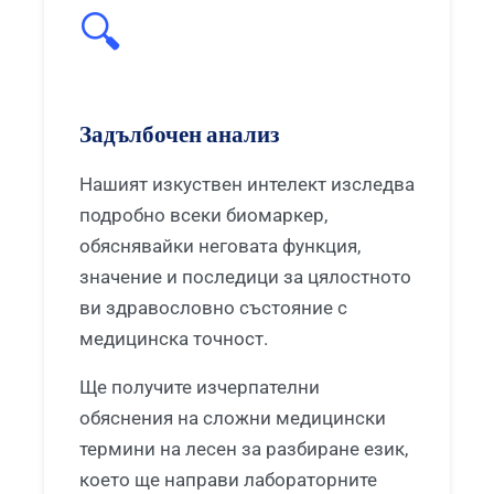
Gàidhlig
🔍
Euskara
Македонски јазик
Latviešu valoda
Задълбочен анализ
Galego
Нашият изкуствен интелект изследва
অসমীয়া
подробно всеки биомаркер,
සිංහල
обяснявайки неговата функция,
سنڌي
значение и последици за цялостното
پښتو
ви здравословно състояние с
медицинска точност.
Slovenčina
Ще получите изчерпателни
Hrvatski
обяснения на сложни медицински
Suomi
термини на лесен за разбиране език,
Қазақ тілі
което ще направи лабораторните