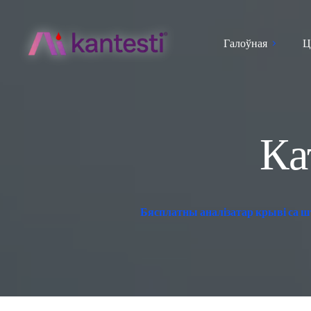
Галоўная
Ц
Ка
Бясплатны аналізатар крыві са ш