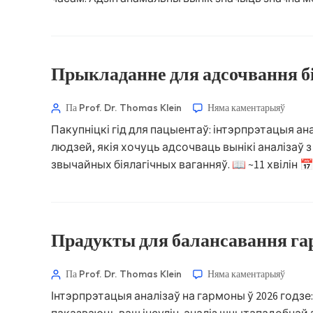
Прыкладанне для адсочвання б
Па Prof. Dr. Thomas Klein
Няма каментарыяў
Пакупніцкі гід для пацыентаў: інтэрпрэтацыя ан
людзей, якія хочуць адсочваць вынікі аналізаў
Norsk bokmål
звычайных біялагічных ваганняў. 📖 ~11 хвілін 📅
Ślōnskŏ gŏdka
Frysk
Esperanto
Прадукты для балансавання гар
Татар теле
Кыргызча
Па Prof. Dr. Thomas Klein
Няма каментарыяў
ئۇيغۇرچە
Інтэрпрэтацыя аналізаў на гармоны ў 2026 годзе
Cebuano