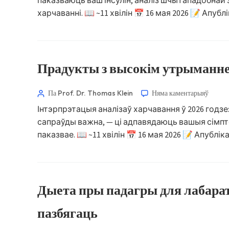
паказваюць ваш інсулін, аналіз шчытападобнай 
харчаванні. 📖 ~11 хвілін 📅 16 мая 2026 📝 Апу
Basa Jawa
ພາສາລາວ
Монгол
Afrikaans
Прадукты з высокім утрыманн
العربية المغربية
Па Prof. Dr. Thomas Klein
Няма каментарыяў
Occitan
Інтэрпрэтацыя аналізаў харчавання ў 2026 годзе
Gàidhlig
сапраўды важна, — ці адпавядаюць вашыя сімптомы
Euskara
паказвае. 📖 ~11 хвілін 📅 16 мая 2026 📝 Апублік
Македонски јазик
Latviešu valoda
Galego
Дыета пры падагры для лабарат
অসমীয়া
пазбягаць
සිංහල