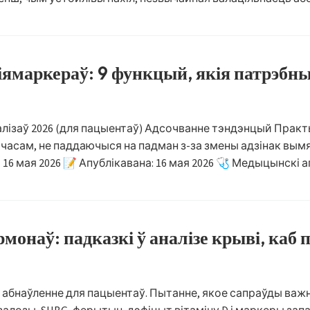
іямаркераў: 9 функцый, якія патрэбн
алізаў 2026 (для пацыентаў) Адсочванне тэндэнцый Практы
 з часам, не паддаючыся на падман з-за змены адзінак вы
 16 мая 2026 📝 Апублікавана: 16 мая 2026 🩺 Медыцынскі а
монаў: падказкі ў аналізе крыві, каб
: абнаўленне для пацыентаў. Пытанне, якое сапраўды важна,