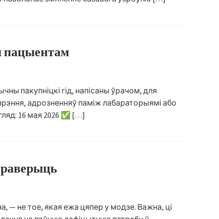
ы пацыентам
чны пакупніцкі гід, напісаны ўрачом, для
мярэння, адрозненняў паміж лабараторыямі або
гляд: 16 мая 2026 ✅ […]
 праверыць
 — не тое, якая ежа цяпер у модзе. Важна, ці