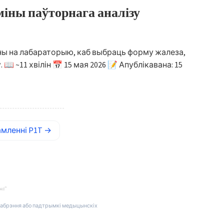
міны паўторнага аналізу
ны на лабараторыю, каб выбраць форму жалеза,
 ~11 хвілін 📅 15 мая 2026 📝 Апублікавана: 15
амленні
P1T
→
адабрэння або падтрымкі медыцынскіх