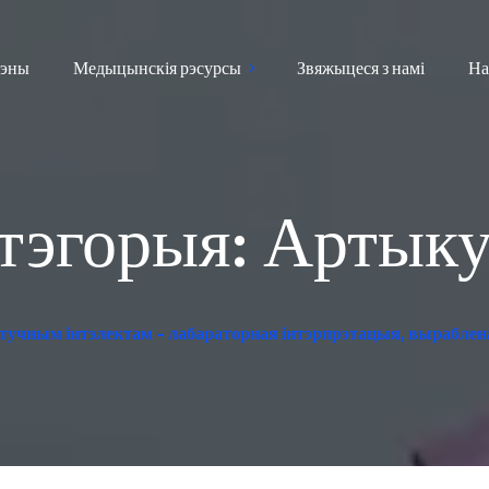
эны
Медыцынскія рэсурсы
Звяжыцеся з намі
На
тэгорыя:
Артык
тучным інтэлектам - лабараторная інтэрпрэтацыя, выраблена