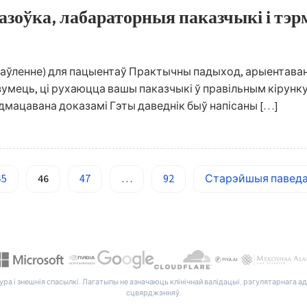
азоўка, лабараторныя паказчыкі і тэр
наўленне) для пацыентаў Практычны падыход, арыентава
ець, ці рухаюцца вашы паказчыкі ў правільным кірунку. 📖
адмацавана доказамі Гэты даведнік быў напісаны […]
45
46
47
…
92
Старэйшыя павед
ура і знешнія спасылкі. Лагатыпы не азначаюць клінічнай валідацыі, рэгулятарнага 
сцвярджэнняў.