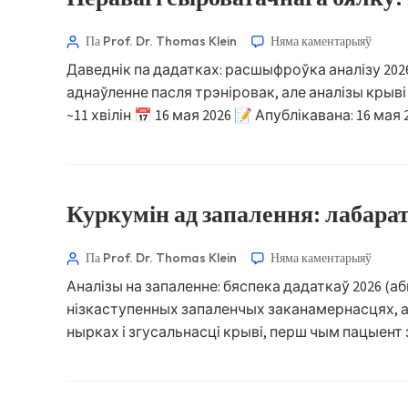
ไทย
Па Prof. Dr. Thomas Klein
Няма каментарыяў
Tagalog
Даведнік па дадатках: расшыфроўка аналізу 20
Tiếng Việt
аднаўленне пасля трэніровак, але аналізы крыв
Bahasa Melayu
~11 хвілін 📅 16 мая 2026 📝 Апублікавана: 16 м
മലയാളം
ಕನ್ನಡ
ગુજરાતી
Куркумін ад запалення: лабарат
தமிழ்
Па Prof. Dr. Thomas Klein
Няма каментарыяў
తెలుగు
Аналізы на запаленне: бяспека дадаткаў 2026 (
मराठी
нізкаступенных запаленчых заканамернасцях, але
اردو
нырках і згусальнасці крыві, перш чым пацыент з
বাংলা
Shqip