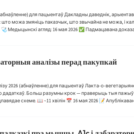
(абнаўленне) для пацыентаў Дакладны даведнік, арыентав
то можа змяніць паказчык, што звычайна не можа, і калі 
026 🩺 Медыцынскі агляд: 16 мая 2026 ✅ Падмацавана доказ
раторныя аналізы перад пакупкай
зу 2026 (абнаўленне) для пацыентаў Лакта-о-вегетарыян
ор дадаткаў. Больш разумны крок — праверыць тыя пажыў
павядае схеме. 📖 ~11 хвілін 📅 16 мая 2026 📝 Апублікаван
 падказкі пра мышцы, A1c і лабарато