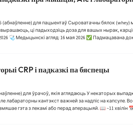
26 (абнаўленне) для пацыентаў Сыроватачны бялок (whey)
і вырашаюць, ці падыходзіць доза для вашых нырак, карці
ая 2026 🩺 Медыцынскі агляд: 16 мая 2026 ✅ Падмацавана до
орыі CRP і падказкі па бяспецы
абнаўленне) для ўрачоў, якія аглядаюць У некаторых вып
 лабараторны кантэкст важней за надпіс на капсуле. Вось 
мяшае гэта з лекамі або перад аперацыяй. 📖 ~11 хвілін 📅