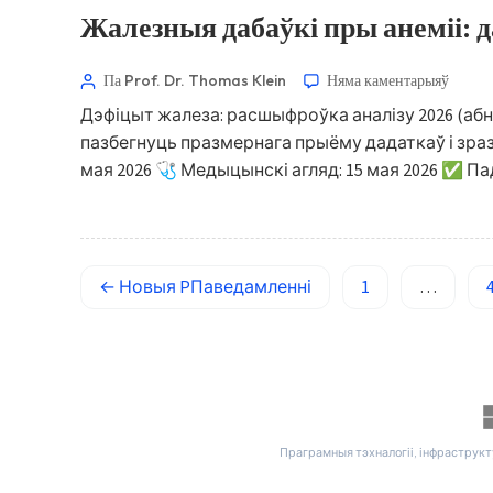
Magyar
Жалезныя дабаўкі пры анеміі: д
Slovenščina
한국어
Па Prof. Dr. Thomas Klein
Няма каментарыяў
Polski
Дэфіцыт жалеза: расшыфроўка аналізу 2026 (аб
пазбегнуць празмернага прыёму дадаткаў і зразум
Lietuvių kalba
мая 2026 🩺 Медыцынскі агляд: 15 мая 2026 ✅ П
Русский
ქართული
Čeština
←
Новыя
PПаведамленні
1
…
日本語
Eesti
Azərbaycan dili
Bosanski
Svenska
Праграмныя тэхналогіі, інфраструкт
Српски језик