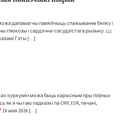
 можа дапамагчы павялічыць спажыванне бялку і
ны глюкозы і сардэчна-сасудзістага рызыку. 📖
казамі Гэты […]
адках куркумін можа быць карысным пры пэўных
як я чытаю падказкі па CRP, ESR, печані,
 16 мая 2026 […]