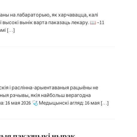
аны на лабараторыю, як харчавацца, калі
высокі вынік варта паказаць лекару. 📖 ~11
амі […]
скія і раслінна-арыентаваныя рацыёны не
ныя рэчывы, якія найбольш верагодна
а: 16 мая 2026 🩺 Медыцынскі агляд: 16 мая […]
рныя паказчыкі нырак