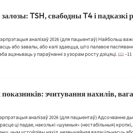
алозы: TSH, свабодны T4 і падказкі 
эрпрэтацыя аналізаў 2026 (для пацыентаў) Найбольш важ
ь або завалы, або калі здаецца, што палавое паспяванне
эба ацэньваць у параўнанні з узорам росту дзіцяці. 📖 ~11 х
показників: зчитування нахилів, вага
эрпрэтацыя аналізаў 2026 (для пацыентаў) Адсочванне ды
 расце ці падае, наколькі «шумныя» (нестабільныя) кропкі,
енш, чым устойлівы нахіл, незвычайная валацільнасць аб