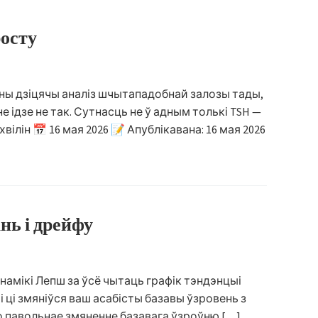
росту
ны дзіцячы аналіз шчытападобнай залозы тады,
 ідзе не так. Сутнасць не ў адным толькі TSH —
вілін 📅 16 мая 2026 📝 Апублікавана: 16 мая 2026
нь і дрейфу
намікі Лепш за ўсё чытаць графік тэндэнцыі
 і ці змяніўся ваш асабісты базавы ўзровень з
о павольнае змяненне базавага ўзроўню […]