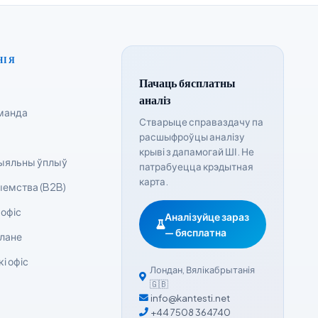
НІЯ
Пачаць бясплатны
аналіз
манда
Стварыце справаздачу па
расшыфроўцы аналізу
крыві з дапамогай ШІ. Не
ыяльны ўплыў
патрабуецца крэдытная
карта.
емства (B2B)
 офіс
Аналізуйце зараз
— бясплатна
ілане
і офіс
Лондан
,
Вялікабрытанія
🇬🇧
info@kantesti.net
+44 7508 364740