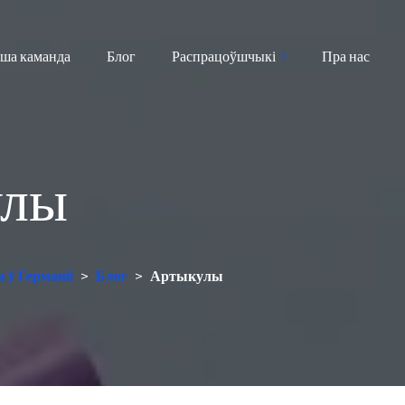
ша каманда
Блог
Распрацоўшчыкі
Пра нас
улы
 ў Германіі
>
Блог
>
Артыкулы