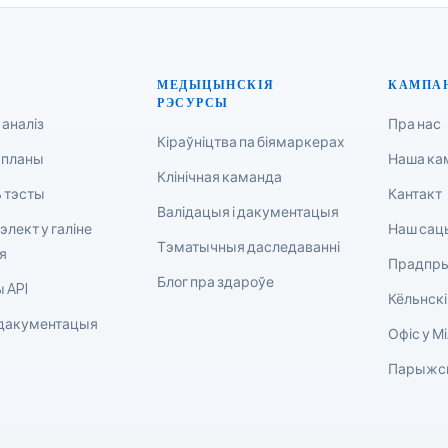
МЕДЫЦЫНСКІЯ
КАМПА
РЭСУРСЫ
 аналіз
Пра нас
Кіраўніцтва па біямаркерах
 планы
Наша ка
Клінічная каманда
 тэсты
Кантакт
Валідацыя і дакументацыя
элект у галіне
Наш сац
Тэматычныя даследаванні
я
Прадпры
Блог пра здароўе
 API
Кёльнскі
 дакументацыя
Офіс у М
Парыжск