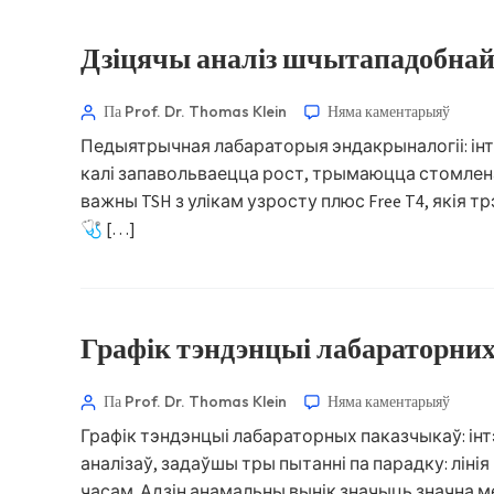
Дзіцячы аналіз шчытападобнай з
Па Prof. Dr. Thomas Klein
Няма каментарыяў
Педыятрычная лабараторыя эндакрыналогіі: інт
калі запавольваецца рост, трымаюцца стомленасц
важны TSH з улікам узросту плюс Free T4, якія тр
🩺 […]
Графік тэндэнцыі лабараторних 
Па Prof. Dr. Thomas Klein
Няма каментарыяў
Графік тэндэнцыі лабараторных паказчыкаў: інт
аналізаў, задаўшы тры пытанні па парадку: лінія
часам. Адзін анамальны вынік значыць значна м