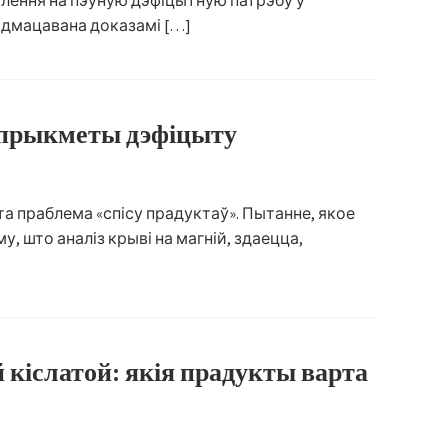
алення на пэўную дэфіцытную патрэбу ў
 Падмацавана доказамі […]
 прыкметы дэфіцыту
та праблема «спісу прадуктаў». Пытанне, якое
, што аналіз крыві на магній, здаецца,
кіслатой: якія прадукты варта