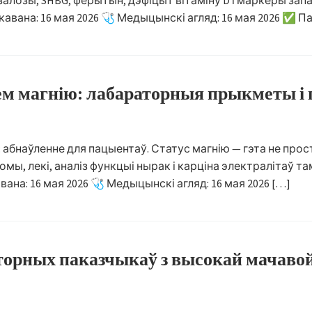
залозы, SHBG, ферытын, дэфіцыт вітаміну D і маркеры зап
блікавана: 16 мая 2026 🩺 Медыцынскі агляд: 16 мая 2026 ✅
ем магнію: лабараторныя прыкметы і
: абнаўленне для пацыентаў. Статус магнію — гэта не прос
, лекі, аналіз функцыі нырак і карціна электралітаў таму
авана: 16 мая 2026 🩺 Медыцынскі агляд: 16 мая 2026 […]
орных паказчыкаў з высокай мачавой 