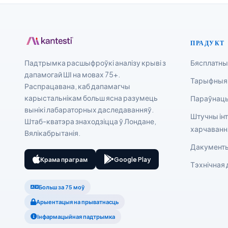
Íslenska
Հայերեն
Bahasa Indonesia
ПРАДУКТ
हिन्दी
Падтрымка расшыфроўкі аналізу крыві з
Бясплатны
дапамогай ШІ на мовах 75+.
Nederlands
Тарыфныя
Распрацавана, каб дапамагчы
Dansk
карыстальнікам больш ясна разумець
Параўнаць
Български
вынікі лабараторных даследаванняў.
Штучны інт
Штаб-кватэра знаходзіцца ў Лондане,
فارسی
харчаванн
Вялікабрытанія.
简体中文
Дакументы
Română
Крама праграм
Google Play
Тэхнічная
Türkçe
Больш за 75 моў
Ελληνικά
Арыентацыя на прыватнасць
Português
Інфармацыйная падтрымка
Español