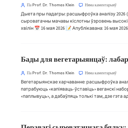
سنڌي
Па Prof. Dr. Thomas Klein
Няма каментарыяў
پښتو
Дыета пры падагры: расшыфроўка аналізу 2026 
сыроватачны мачавы кіслотны ўзровень высокі: ш
хвілін 📅 16 мая 2026 📝 Апублікавана: 16 мая 2
Slovenčina
Hrvatski
Suomi
Бады для вегетарыянцаў: лаба
Қазақ тілі
Català
Па Prof. Dr. Thomas Klein
Няма каментарыяў
O‘zbekcha
Вегетарыянскае харчаванне: расшыфроўка аналі
Українська
патрабуюць «капіяваць-ўставіць» веганскі наб
«паплывуць», а дабаўляць толькі там, дзе гэта ад
አማርኛ
Kiswahili
ភាសាខ្មែរ
ဗမာစာ
Перавагі сыроватачнага бялку: