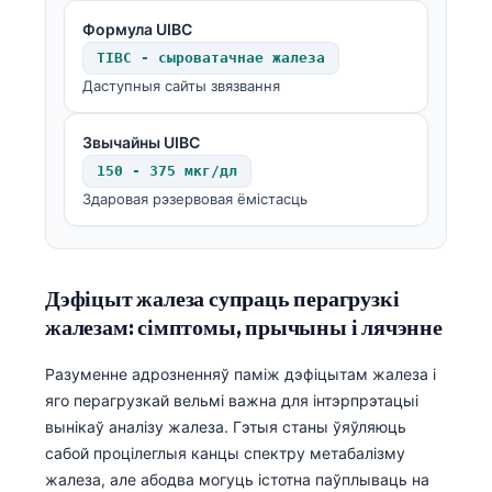
Формула UIBC
TIBC - сыроватачнае жалеза
Даступныя сайты звязвання
Звычайны UIBC
150 - 375 мкг/дл
Здаровая рэзервовая ёмістасць
Дэфіцыт жалеза супраць перагрузкі
жалезам: сімптомы, прычыны і лячэнне
Разуменне адрозненняў паміж дэфіцытам жалеза і
яго перагрузкай вельмі важна для інтэрпрэтацыі
вынікаў аналізу жалеза. Гэтыя станы ўяўляюць
сабой процілеглыя канцы спектру метабалізму
жалеза, але абодва могуць істотна паўплываць на