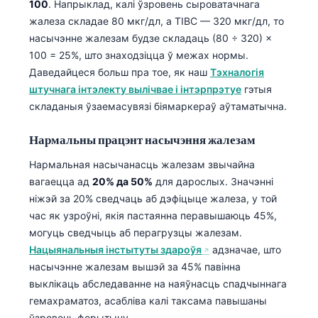
100
. Напрыклад, калі ўзровень сыроватачнага
жалеза складае 80 мкг/дл, а TIBC — 320 мкг/дл, то
насычэнне жалезам будзе складаць (80 ÷ 320) ×
100 = 25%, што знаходзіцца ў межах нормы.
Даведайцеся больш пра тое, як наш
Тэхналогія
штучнага інтэлекту вылічвае і інтэрпрэтуе
гэтыя
складаныя ўзаемасувязі біямаркераў аўтаматычна.
Нармальны працэнт насычэння жалезам
Нармальная насычанасць жалезам звычайна
вагаецца ад
20% да 50%
для дарослых. Значэнні
ніжэй за 20% сведчаць аб дэфіцыце жалеза, у той
час як узроўні, якія пастаянна перавышаюць 45%,
могуць сведчыць аб перагрузцы жалезам.
Нацыянальныя інстытуты здароўя
адзначае, што
насычэнне жалезам вышэй за 45% павінна
выклікаць абследаванне на наяўнасць спадчыннага
гемахраматоз, асабліва калі таксама павышаны
ўзровень ферытыну.