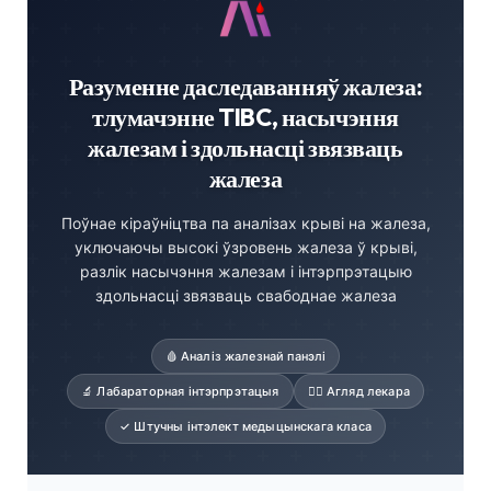
Разуменне даследаванняў жалеза:
тлумачэнне TIBC, насычэння
жалезам і здольнасці звязваць
жалеза
Поўнае кіраўніцтва па аналізах крыві на жалеза,
уключаючы высокі ўзровень жалеза ў крыві,
разлік насычэння жалезам і інтэрпрэтацыю
здольнасці звязваць свабоднае жалеза
🩸 Аналіз жалезнай панэлі
🔬 Лабараторная інтэрпрэтацыя
👨‍⚕️ Агляд лекара
✓ Штучны інтэлект медыцынскага класа