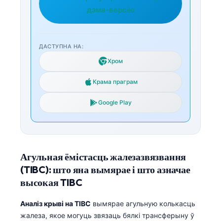
дэма-версію
ДАСТУПНА НА:
Хром
Крама праграм
Google Play
Агульная ёмістасць жалезазвязвання
(TIBC): што яна вымярае і што азначае
высокая TIBC
Аналіз крыві на TIBC
вымярае агульную колькасць
жалеза, якое могуць звязаць бялкі трансферыну ў