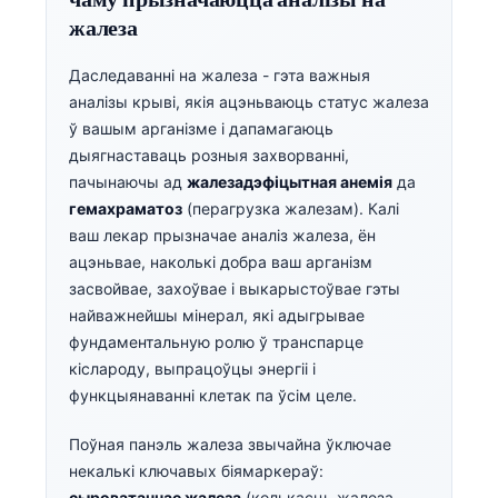
жалеза
Даследаванні на жалеза - гэта важныя
аналізы крыві, якія ацэньваюць статус жалеза
ў вашым арганізме і дапамагаюць
дыягнаставаць розныя захворванні,
пачынаючы ад
жалезадэфіцытная анемія
да
гемахраматоз
(перагрузка жалезам). Калі
ваш лекар прызначае аналіз жалеза, ён
ацэньвае, наколькі добра ваш арганізм
засвойвае, захоўвае і выкарыстоўвае гэты
найважнейшы мінерал, які адыгрывае
фундаментальную ролю ў транспарце
кіслароду, выпрацоўцы энергіі і
функцыянаванні клетак па ўсім целе.
Поўная панэль жалеза звычайна ўключае
некалькі ключавых біямаркераў:
сыроватачнае жалеза
(колькасць жалеза,