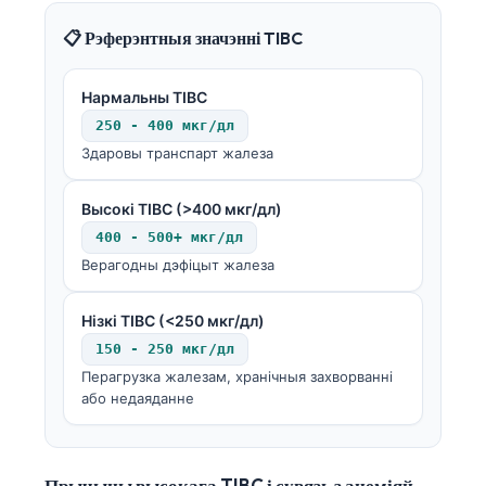
📋 Рэферэнтныя значэнні TIBC
Нармальны TIBC
250 - 400 мкг/дл
Здаровы транспарт жалеза
Высокі TIBC (>400 мкг/дл)
400 - 500+ мкг/дл
Верагодны дэфіцыт жалеза
Нізкі TIBC (<250 мкг/дл)
150 - 250 мкг/дл
Перагрузка жалезам, хранічныя захворванні
або недаяданне
Прычыны высокага TIBC і сувязь з анеміяй