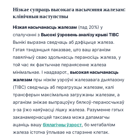
Нізкае супраць высокага насычэння жалезам:
клінічныя наступствы
Нізкая насычанасць жалезам
(пад 20%) у
спалучэнні з
Высокі ўзровень аналізу крыві TIBC
Вынікі выразна сведчаць аб дэфіцыце жалеза.
Гэтая тэндэнцыя паказвае, што ваш арганізм
павялічыў сваю здольнасць пераносіць жалеза, у
той час як фактычнае перанясенне жалеза
мінімальнае. І наадварот.,
высокая насычанасць
жалезам
пры нізкім узроўні жалезавага дыяпазону
(TIBC) сведчыць аб перагрузцы жалезам, калі
трансферын максімальна загружаны жалезам, а
арганізм зніжае выпрацоўку бялкоў-пераносчыкаў
з-за ўжо наяўнасці лішку жалеза. Разуменне гэтых
заканамернасцей таксама можа дапамагчы
ацаніць вашу
біялагічны ўзрост
, бо метабалізм
жалеза істотна ўплывае на старэнне клетак.