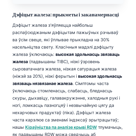
Дэфіцыт жалеза: прыкметы і заканамернасці
Дэфіцыт жалеза з'яўляецца найбольш
распаўсюджаным дэфіцытам пажыўных рэчываў
ва ўсім свеце, які ўплывае прыкладна на 30%
насельніцтва свету. Класічныя мадэлі дэфіцыту
жалеза ўключаюць:
высокая здольнасць звязваць
жалеза
(падвышаны TIBC), нізкі ўзровень
сыроватачнага жалеза, нізкая сатурацыя жалеза
(ніжэй за 20%), нізкі ферытын і
высокая здольнасць
звязваць нязвязанае жалеза
. Сімптомы часта
ўключаюць стомленасць, слабасць, бледнасць
скуры, дыхавіцу, галавакружэнне, халодныя рукі і
ногі, ломкасць пазногцяў і незвычайную цягу да
нехарчовых прадуктаў (піка). Дэфіцыт жалеза
часта карэлюе са зменамі індэксаў эрытрацытаў;
Norsk bokmål
нашы
Кіраўніцтва па аналізе крыві RDW
тлумачыць,
Ślōnskŏ gŏdka
як падвышаны RDW можа сведчыць аб