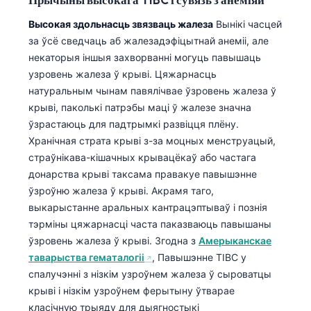
Высокая здольнасць звязваць жалеза
Вынікі часцей
за ўсё сведчаць аб жалезадэфіцытнай анеміі, але
некаторыя іншыя захворванні могуць павышаць
узровень жалеза ў крыві. Цяжарнасць
натуральным чынам павялічвае ўзровень жалеза ў
крыві, паколькі патрэбы маці ў жалезе значна
ўзрастаюць для падтрымкі развіцця плёну.
Хранічная страта крыві з-за моцных менструацый,
страўнікава-кішачных крывацёкаў або частага
донарства крыві таксама правакуе павышэнне
ўзроўню жалеза ў крыві. Акрамя таго,
выкарыстанне аральных кантрацэптываў і познія
тэрміны цяжарнасці часта паказваюць павышаны
ўзровень жалеза ў крыві. Згодна з
Амерыканскае
таварыства гематалогіі
, Павышэнне TIBC у
спалучэнні з нізкім узроўнем жалеза ў сыроватцы
крыві і нізкім узроўнем ферытыну ўтварае
класічную трыяду для дыягностыкі