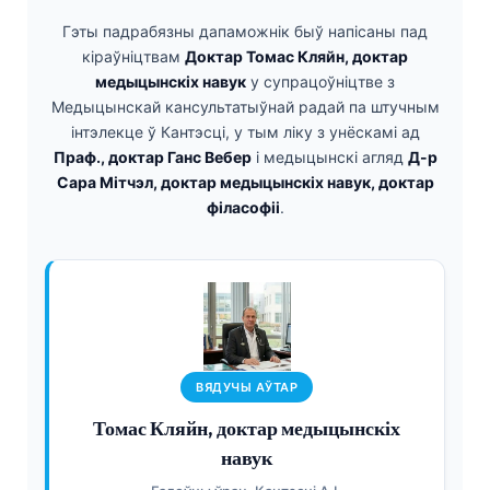
Гэты падрабязны дапаможнік быў напісаны пад
кіраўніцтвам
Доктар Томас Кляйн, доктар
медыцынскіх навук
у супрацоўніцтве з
Медыцынскай кансультатыўнай радай па штучным
інтэлекце ў Кантэсці, у тым ліку з унёскамі ад
Праф., доктар Ганс Вебер
і медыцынскі агляд
Д-р
Сара Мітчэл, доктар медыцынскіх навук, доктар
філасофіі
.
ВЯДУЧЫ АЎТАР
Томас Кляйн, доктар медыцынскіх
навук