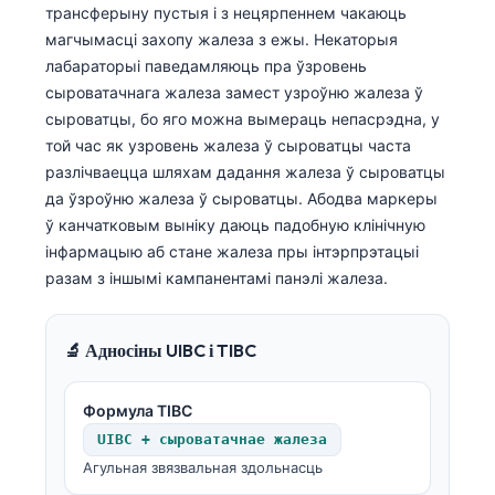
трансферыну пустыя і з нецярпеннем чакаюць
магчымасці захопу жалеза з ежы. Некаторыя
лабараторыі паведамляюць пра ўзровень
сыроватачнага жалеза замест узроўню жалеза ў
сыроватцы, бо яго можна вымераць непасрэдна, у
той час як узровень жалеза ў сыроватцы часта
разлічваецца шляхам дадання жалеза ў сыроватцы
да ўзроўню жалеза ў сыроватцы. Абодва маркеры
ў канчатковым выніку даюць падобную клінічную
інфармацыю аб стане жалеза пры інтэрпрэтацыі
разам з іншымі кампанентамі панэлі жалеза.
🔬 Адносіны UIBC і TIBC
Формула TIBC
UIBC + сыроватачнае жалеза
Агульная звязвальная здольнасць