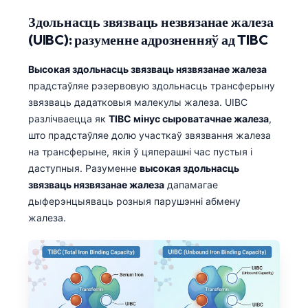
Здольнасць звязваць незвязанае жалеза
(UIBC): разуменне адрозненняў ад TIBC
Высокая здольнасць звязваць нязвязанае жалеза
прадстаўляе рэзервовую здольнасць трансферыну
звязваць дадатковыя малекулы жалеза. UIBC
разлічваецца як
TIBC мінус сыроватачнае жалеза
,
што прадстаўляе долю участкаў звязвання жалеза
на трансферыне, якія ў цяперашні час пустыя і
даступныя. Разуменне
высокая здольнасць
звязваць нязвязанае жалеза
дапамагае
дыферэнцыяваць розныя парушэнні абмену
жалеза.