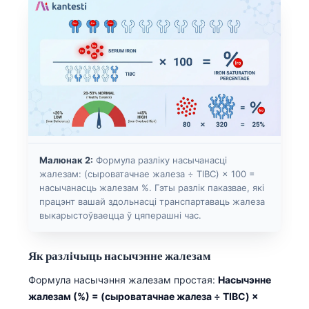
Малюнак 2:
Формула разліку насычанасці
жалезам: (сыроватачнае жалеза ÷ TIBC) × 100 =
насычанасць жалезам %. Гэты разлік паказвае, які
працэнт вашай здольнасці транспартаваць жалеза
выкарыстоўваецца ў цяперашні час.
Як разлічыць насычэнне жалезам
Формула насычэння жалезам простая:
Насычэнне
жалезам (%) = (сыроватачнае жалеза ÷ TIBC) ×