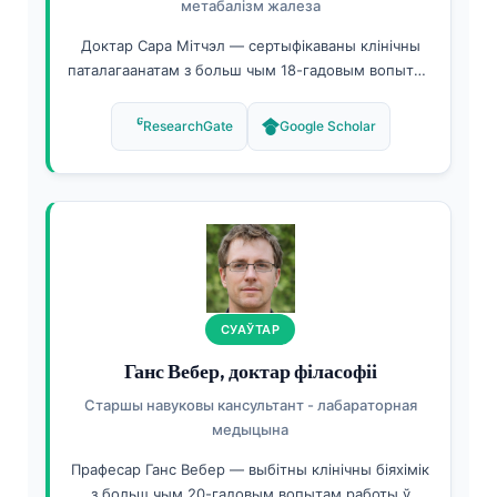
метабалізм жалеза
Доктар Сара Мітчэл — сертыфікаваны клінічны
паталагаанатам з больш чым 18-гадовым вопытам
работы ў лабараторнай медыцыне і парушэннях
метабалізму жалеза. Яна мае спецыяльныя
ResearchGate
Google Scholar
сертыфікаты па клінічнай хіміі і апублікавала
больш за 45 рэцэнзаваных артыкулаў па
метабалізме жалеза, дыягностыцы анеміі і
дыягностыцы з дапамогай штучнага інтэлекту. Як
старэйшы член медыцынскай кансультатыўнай
рады Кантэсці, яна гарантуе, што ўвесь змест
інтэрпрэтацыі панэляў жалеза адпавядае строгім
клінічным стандартам.
СУАЎТАР
Ганс Вебер, доктар філасофіі
Старшы навуковы кансультант - лабараторная
медыцына
Прафесар Ганс Вебер — выбітны клінічны біяхімік
з больш чым 20-гадовым вопытам работы ў