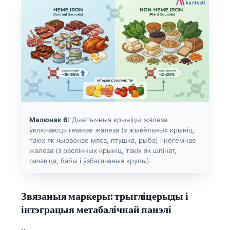
日本語
Eesti
Azərbaycan dili
Bosanski
Svenska
Српски језик
Íslenska
Малюнак 6:
Дыетычныя крыніцы жалеза
Հայերեն
ўключаюць гемнае жалеза (з жывёльных крыніц,
такіх як чырвонае мяса, птушка, рыба) і негемнае
Bahasa Indonesia
жалеза (з раслінных крыніц, такіх як шпінат,
हिन्दी
сачавіца, бабы і ўзбагачаныя крупы).
Nederlands
Dansk
Звязаныя маркеры: трыгліцерыды і
інтэграцыя метабалічнай панэлі
Български
فارسی