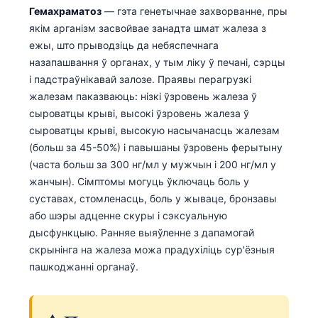
Euskara
Гемахраматоз
— гэта генетычнае захворванне, пры
Македонски јазик
якім арганізм засвойвае занадта шмат жалеза з
ежы, што прыводзіць да небяспечнага
Latviešu valoda
назапашвання ў органах, у тым ліку ў печані, сэрцы
Galego
і падстраўнікавай залозе. Праявы перагрузкі
অসমীয়া
жалезам паказваюць: нізкі ўзровень жалеза ў
сыроватцы крыві, высокі ўзровень жалеза ў
සිංහල
сыроватцы крыві, высокую насычанасць жалезам
سنڌي
(больш за 45-50%) і павышаны ўзровень ферытыну
(часта больш за 300 нг/мл у мужчын і 200 нг/мл у
پښتو
жанчын). Сімптомы могуць ўключаць боль у
суставах, стомленасць, боль у жываце, бронзавы
Slovenčina
або шэры адценне скуры і сэксуальную
дысфункцыю. Ранняе выяўленне з дапамогай
Hrvatski
скрынінга на жалеза можа прадухіліць сур'ёзныя
Suomi
пашкоджанні органаў.
Қазақ тілі
Català