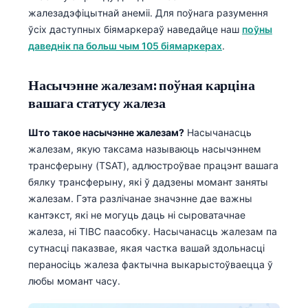
жалезадэфіцытнай анеміі. Для поўнага разумення
ўсіх даступных біямаркераў наведайце наш
поўны
даведнік па больш чым 105 біямаркерах
.
Насычэнне жалезам: поўная карціна
вашага статусу жалеза
Што такое насычэнне жалезам?
Насычанасць
жалезам, якую таксама называюць насычэннем
трансферыну (TSAT), адлюстроўвае працэнт вашага
бялку трансферыну, які ў дадзены момант заняты
жалезам. Гэта разлічанае значэнне дае важны
кантэкст, які не могуць даць ні сыроватачнае
жалеза, ні TIBC паасобку. Насычанасць жалезам па
сутнасці паказвае, якая частка вашай здольнасці
пераносіць жалеза фактычна выкарыстоўваецца ў
любы момант часу.