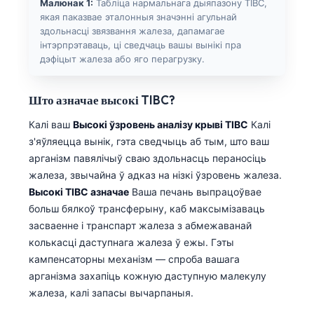
Малюнак 1:
Табліца нармальнага дыяпазону TIBC,
якая паказвае эталонныя значэнні агульнай
здольнасці звязвання жалеза, дапамагае
інтэрпрэтаваць, ці сведчаць вашы вынікі пра
дэфіцыт жалеза або яго перагрузку.
Што азначае высокі TIBC?
Калі ваш
Высокі ўзровень аналізу крыві TIBC
Калі
з'яўляецца вынік, гэта сведчыць аб тым, што ваш
арганізм павялічыў сваю здольнасць пераносіць
жалеза, звычайна ў адказ на нізкі ўзровень жалеза.
Высокі TIBC азначае
Ваша печань выпрацоўвае
больш бялкоў трансферыну, каб максымізаваць
засваенне і транспарт жалеза з абмежаванай
колькасці даступнага жалеза ў ежы. Гэты
кампенсаторны механізм — спроба вашага
арганізма захапіць кожную даступную малекулу
жалеза, калі запасы вычарпаныя.