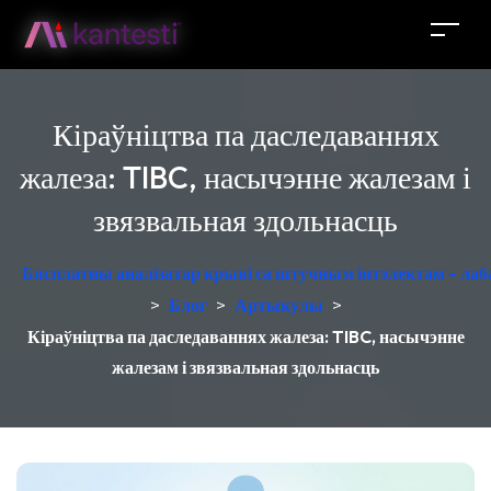
Кіраўніцтва па даследаваннях
жалеза: TIBC, насычэнне жалезам і
звязвальная здольнасць
Бясплатны аналізатар крыві са штучным інтэлектам - лаб
>
Блог
>
Артыкулы
>
Кіраўніцтва па даследаваннях жалеза: TIBC, насычэнне
жалезам і звязвальная здольнасць