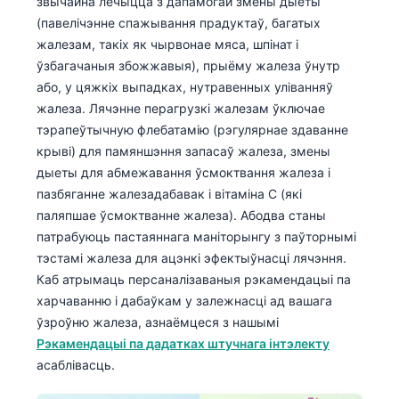
звычайна лечыцца з дапамогай змены дыеты
(павелічэнне спажывання прадуктаў, багатых
తెలుగు
жалезам, такіх як чырвонае мяса, шпінат і
मराठी
ўзбагачаныя збожжавыя), прыёму жалеза ўнутр
اردو
або, у цяжкіх выпадках, нутравенных уліванняў
жалеза. Лячэнне перагрузкі жалезам ўключае
বাংলা
тэрапеўтычную флебатамію (рэгулярнае здаванне
Shqip
крыві) для памяншэння запасаў жалеза, змены
дыеты для абмежавання ўсмоктвання жалеза і
Magyar
пазбяганне жалезадабавак і вітаміна С (які
Slovenščina
паляпшае ўсмоктванне жалеза). Абодва станы
한국어
патрабуюць пастаяннага маніторынгу з паўторнымі
тэстамі жалеза для ацэнкі эфектыўнасці лячэння.
Polski
Каб атрымаць персаналізаваныя рэкамендацыі па
Lietuvių kalba
харчаванню і дабаўкам у залежнасці ад вашага
Русский
ўзроўню жалеза, азнаёмцеся з нашымі
Рэкамендацыі па дадатках штучнага інтэлекту
ქართული
асаблівасць.
Čeština