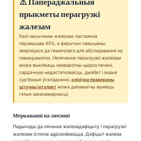
⚠️ Папераджальныя
O‘zbekcha
прыкметы перагрузкі
Українська
жалезам
አማርኛ
Kiswahili
Калі насычэнне жалезам пастаянна
перавышае 45%, а ферытын павышаны,
ភាសាខ្មែរ
звярніцеся да гематолага для абследавання на
ဗမာစာ
гемахраматоз. Нелячэнне перагрузкі жалезам
можа выклікаць незваротны цыроз печані,
ไทย
сардэчную недастатковасць, дыябет і іншыя
Tagalog
сур'ёзныя ўскладненні.
клінічна правераны
штучны інтэлект
можа дапамагчы выявіць
Tiếng Việt
гэтыя заканамернасці.
Bahasa Melayu
മലയാളം
Меркаванні па лячэнні
ಕನ್ನಡ
Падыходы да лячэння жалезадэфіцыту і перагрузкі
ગુજરાતી
жалезам істотна адрозніваюцца. Дэфіцыт жалеза
தமிழ்