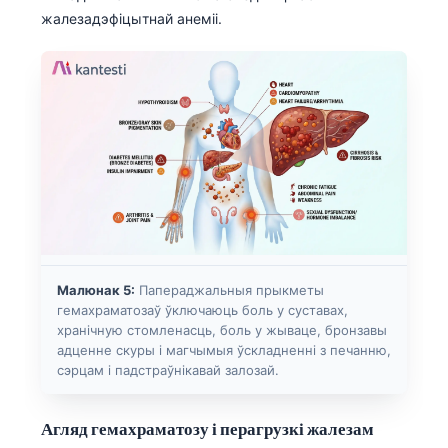
жалезадэфіцытнай анеміі.
Frysk
Esperanto
Татар теле
Кыргызча
ئۇيغۇرچە
Cebuano
Basa Jawa
ພາສາລາວ
Монгол
Малюнак 5:
Папераджальныя прыкметы
гемахраматозаў ўключаюць боль у суставах,
Afrikaans
хранічную стомленасць, боль у жываце, бронзавы
العربية المغربية
адценне скуры і магчымыя ўскладненні з печанню,
сэрцам і падстраўнікавай залозай.
Occitan
Gàidhlig
Агляд гемахраматозу і перагрузкі жалезам