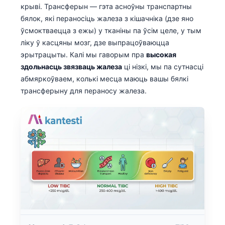
крыві. Трансферын — гэта асноўны транспартны
бялок, які пераносіць жалеза з кішачніка (дзе яно
ўсмоктваецца з ежы) у тканіны па ўсім целе, у тым
ліку ў касцяны мозг, дзе выпрацоўваюцца
эрытрацыты. Калі мы гаворым пра
высокая
здольнасць звязваць жалеза
ці нізкі, мы па сутнасці
абмяркоўваем, колькі месца маюць вашы бялкі
трансферыну для пераносу жалеза.