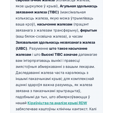
якое цыркулюе ў крыві),
Агульная здольнасць
звязвання жалеза (TIBC)
(максімальная
колькасць жалеза, якую можа ўтрымліваць
ваша кроў),
насычэнне жалезам
(працэнт
звязанага з жалезам трансферыну),
ферытын
(ваш бялок-сховішча жалеза), а часам
Звязвальная здольнасць незвязанага жалеза
(UIBC)
. Разуменне
што такое насычэнне
жалезам
і што
Высокі TIBC азначае
дапамагае
вам інтэрпрэтаваць вынікі і правесці
змястоўныя абмеркаванні з вашым лекарам.
Даследаванні жалеза часта карэлююць з
іншымі паказчыкамі крыві; для комплекснай
ацэнкі здароўя важна разумець, як жалеза
звязана з паказчыкамі эрытрацытаў,
падобнымі да тых, што абмяркоўваюцца ў
нашай
Кіраўніцтва па аналізе крыві RDW
забяспечвае каштоўны клінічны кантэкст. Калі