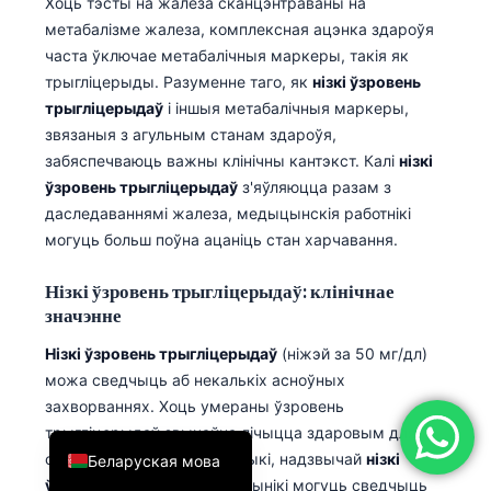
Хоць тэсты на жалеза сканцэнтраваны на
简体中文
метабалізме жалеза, комплексная ацэнка здароўя
часта ўключае метабалічныя маркеры, такія як
Română
трыгліцерыды. Разуменне таго, як
нізкі ўзровень
Türkçe
трыгліцерыдаў
і іншыя метабалічныя маркеры,
звязаныя з агульным станам здароўя,
Ελληνικά
забяспечваюць важны клінічны кантэкст. Калі
нізкі
Português
ўзровень трыгліцерыдаў
з'яўляюцца разам з
Español
даследаваннямі жалеза, медыцынскія работнікі
могуць больш поўна ацаніць стан харчавання.
Italiano
עִבְרִית
Нізкі ўзровень трыгліцерыдаў: клінічнае
значэнне
Français
العربية
Нізкі ўзровень трыгліцерыдаў
(ніжэй за 50 мг/дл)
можа сведчыць аб некалькіх асноўных
Deutsch
захворваннях. Хоць умераны ўзровень
English
трыгліцерыдаў звычайна лічыцца здаровым для
сардэчна-сасудзістай рызыкі, надзвычай
нізкі
Беларуская мова
ўзровень трыгліцерыдаў
Вынікі могуць сведчыць