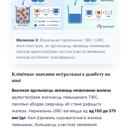
Малюнак 3:
Візуальнае параўнанне TIBC і UIBC,
якое ілюструе, як здольнасць звязваць незвязанае
жалеза адлюстроўвае пустыя ўчасткі звязвання
жалеза на бялках трансферыну.
Клінічнае значэнне неўральнага дыябету на
шыі
Высокая здольнасць звязваць нязвязанае жалеза
адлюстроўвае значнасць павышанага TIBC,
паколькі абодва сведчаць аб стане дэфіцыту
жалеза. Нармальны UIBC вагаецца ад
ад 150 да 375
мкг/дл
. Калі ўзровень сыроватачнага жалеза
павышаны, большасць участкаў звязвання