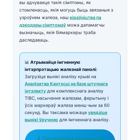
вы адчуваеце такія сімптомы, як
стомленасць, якія могуць быць звязаныя з
узроўнем жалеза, наш
кіраўніцтва па
дэкодэры сімптомаў
можа дапамагчы
вызначыць, якія біямаркеры трэба
даследаваць.
📊
Атрымайце імгненную
інтэрпрэтацыю жалезнай панэлі:
Загрузіце вынікі аналізу крыві на
Аналізатар Кантэсці на базе штучнага
інтэлекту
для комплекснага аналізу
TIBC, насычэння жалезам, ферытыну і
ўсіх маркераў жалеза менш чым за 60
секунд. Вы таксама можаце
увядзіце
вынікі ўручную
для імгненнага аналізу.
🔬 Паспрабуйце бясплатную