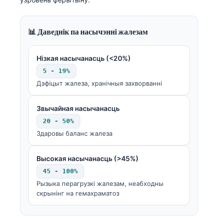
📊 Даведнік па насычэнні жалезам
Нізкая насычанасць (<20%)
5 - 19%
Дэфіцыт жалеза, хранічныя захворванні
Звычайная насычанасць
20 - 50%
Здаровы баланс жалеза
Высокая насычанасць (>45%)
45 - 100%
Рызыка перагрузкі жалезам, неабходны
скрынінг на гемахраматоз