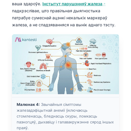
ваша здароўе.
Інстытут парушэнняў жалеза
падкрэслівае, што правільная дыягностыка
патрабуе сумеснай ацэнкі некалькіх маркераў
жалеза, а не спадзяванняся на вынік аднаго тэсту.
Малюнак 4:
Звычайныя сімптомы
жалезадэфіцытнай анеміі ўключаюць
стомленасць, бледнасць скуры, ломкасць
пазногцяў, дыхавіцу і галавакружэнне сярод іншых
праяў.