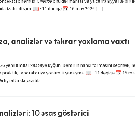
nteksti önəmlidir. Xəstə onu dərmanlar və ya cərrahiyyə ilə birl
ada izah edirəm. 📖 ~11 dəqiqə 📅 16 may 2026 […]
a, analizlər və təkrar yoxlama vaxtı
2026 yeniləməsi: xəstəyə uyğun. Dəmirin hansı formasını seçmək, 
praktik, laboratoriya yönümlü yanaşma. 📖 ~11 dəqiqə 📅 15 may 2
iyi altında yazılıb
lizləri: 10 əsas göstərici