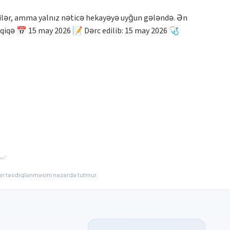
bilər, amma yalnız nəticə hekayəyə uyğun gələndə. Ən
dəqiqə 📅 15 may 2026 📝 Dərc edilib: 15 may 2026 🩺
ların təsdiqlənməsini nəzərdə tutmur.