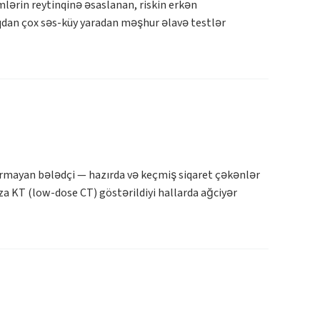
lərin reytinqinə əsaslanan, riskin erkən
ıqdan çox səs-küy yaradan məşhur əlavə testlər
ırmayan bələdçi — hazırda və keçmiş siqaret çəkənlər
a KT (low-dose CT) göstərildiyi hallarda ağciyər