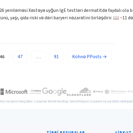
26 yeniləməsi Xəstəyə uyğun IgE testləri dermatitdə faydalı ola 
, yaşı, qida riski və dəri baryeri nəzarətini birləşdirir. 📖 ~11 
46
47
…
91
Köhnə
PPosts
→
ur və xarici keçidlər. Loqolar klinik təsdiqi, tənzimləyici icazəni və ya tibbi iddia
TIBBI RESURSLAR
ŞIRKƏT