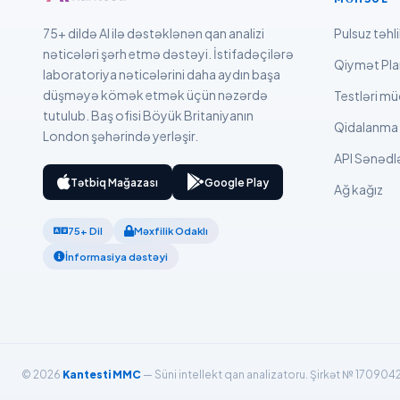
Dansk
75+ dildə AI ilə dəstəklənən qan analizi
Pulsuz təhli
nəticələri şərh etmə dəstəyi. İstifadəçilərə
Български
Qiymət Plan
laboratoriya nəticələrini daha aydın başa
فارسی
düşməyə kömək etmək üçün nəzərdə
Testləri mü
tutulub. Baş ofisi Böyük Britaniyanın
简体中文
Qidalanma s
London şəhərində yerləşir.
Română
API Sənədlə
Türkçe
Tətbiq Mağazası
Google Play
Ağ kağız
Ελληνικά
75+ Dil
Məxfilik Odaklı
Português
İnformasiya dəstəyi
Español
Italiano
עִבְרִית
Français
© 2026
Kantesti MMC
— Süni intellekt qan analizatoru. Şirkət № 170904
العربية