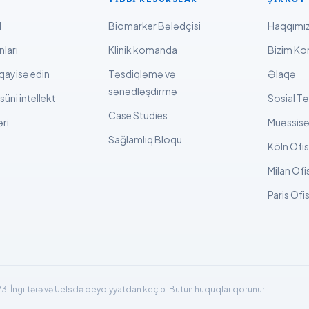
l
Biomarker Bələdçisi
Haqqımı
ları
Klinik komanda
Bizim K
qayisə edin
Təsdiqləmə və
Əlaqə
sənədləşdirmə
üni intellekt
Sosial Tə
Case Studies
ri
Müəssisə
Sağlamlıq Bloqu
Köln Ofis
Milan Ofi
Paris Ofis
23. İngiltərə və Uelsdə qeydiyyatdan keçib. Bütün hüquqlar qorunur.