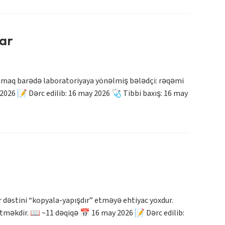
lar
anmaq barədə laboratoriyaya yönəlmiş bələdçi: rəqəmi
026 📝 Dərc edilib: 16 may 2026 🩺 Tibbi baxış: 16 may
dəstini “kopyala-yapışdır” etməyə ehtiyac yoxdur.
tməkdir. 📖 ~11 dəqiqə 📅 16 may 2026 📝 Dərc edilib: