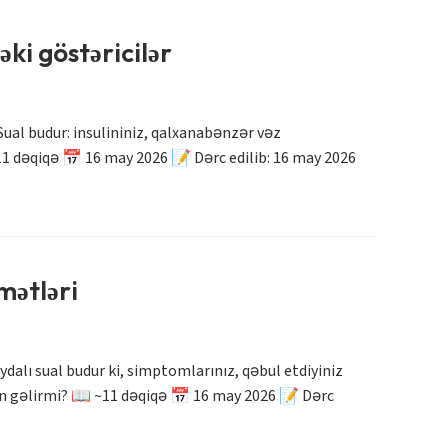
ki göstəricilər
ual budur: insulininiz, qalxanabənzər vəz
~11 dəqiqə 📅 16 may 2026 📝 Dərc edilib: 16 may 2026
mətləri
alı sual budur ki, simptomlarınız, qəbul etdiyiniz
un gəlirmi? 📖 ~11 dəqiqə 📅 16 may 2026 📝 Dərc