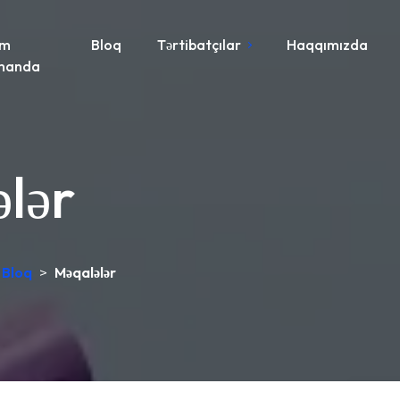
im
Bloq
Tərtibatçılar
Haqqımızda
manda
lər
Bloq
>
Məqalələr