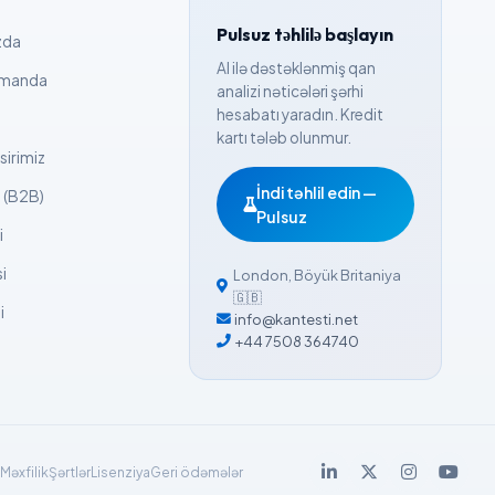
Pulsuz təhlilə başlayın
zda
AI ilə dəstəklənmiş qan
omanda
analizi nəticələri şərhi
hesabatı yaradın. Kredit
kartı tələb olunmur.
sirimiz
İndi təhlil edin —
 (B2B)
Pulsuz
i
si
London
,
Böyük Britaniya
🇬🇧
i
info@kantesti.net
+44 7508 364740
Məxfilik
Şərtlər
Lisenziya
Geri ödəmələr