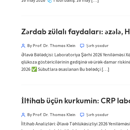
16 may 2026 🩺 Tibbi baxış: 16 may […]
Afrikaans
العربية المغربية
Occitan
Zərdab zülalı faydaları: əzələ, 
Gàidhlig
Euskara
By Prof. Dr. Thomas Klein
Şərh yoxdur
Македонски јазик
Əlavə Bələdçisi: Laboratoriya Şərhi 2026 Yeniləməsi X
Latviešu valoda
qlükoza göstəricilərinin gedişinə və ürək-damar riskin
2026 ✅ Sübutlara əsaslanan Bu bələdçi […]
Galego
অসমীয়া
සිංහල
سنڌي
İltihab üçün kurkumin: CRP labor
پښتو
By Prof. Dr. Thomas Klein
Şərh yoxdur
İltihab Analizləri: Əlavə Təhlükəsizliyi 2026 Yeniləmə
Slovenčina