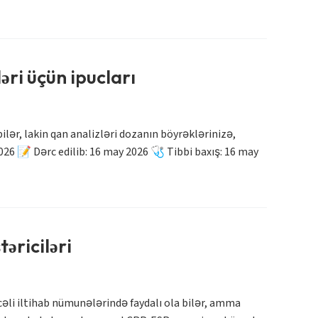
əri üçün ipucları
ər, lakin qan analizləri dozanın böyrəklərinizə,
26 📝 Dərc edilib: 16 may 2026 🩺 Tibbi baxış: 16 may
əriciləri
əli iltihab nümunələrində faydalı ola bilər, amma