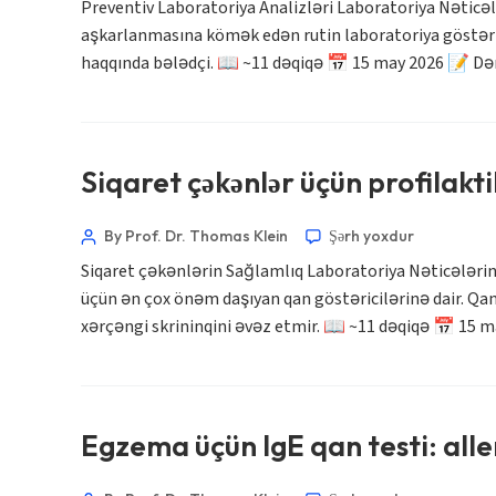
Bahasa Melayu
Preventiv Laboratoriya Analizləri Laboratoriya Nəticə
aşkarlanmasına kömək edən rutin laboratoriya göstəric
മലയാളം
haqqında bələdçi. 📖 ~11 dəqiqə 📅 15 may 2026 📝 Dər
ಕನ್ನಡ
ગુજરાતી
தமிழ்
Siqaret çəkənlər üçün profilakt
తెలుగు
मराठी
By Prof. Dr. Thomas Klein
Şərh yoxdur
اردو
Siqaret çəkənlərin Sağlamlıq Laboratoriya Nəticələrin
বাংলা
üçün ən çox önəm daşıyan qan göstəricilərinə dair. Qan
xərçəngi skrininqini əvəz etmir. 📖 ~11 dəqiqə 📅 15 m
Shqip
Magyar
Slovenščina
Egzema üçün IgE qan testi: aller
한국어
Polski