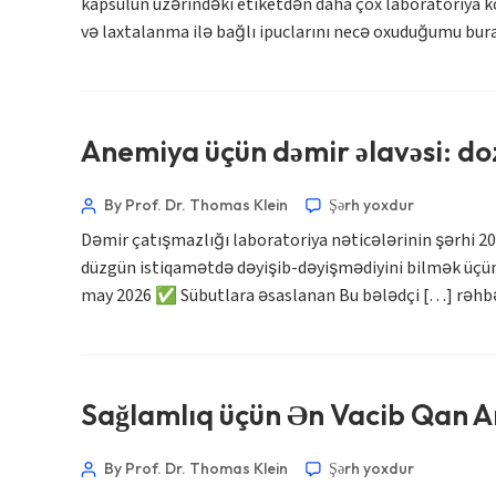
kapsulun üzərindəki etiketdən daha çox laboratoriya ko
Hrvatski
və laxtalanma ilə bağlı ipuclarını necə oxuduğumu bur
Suomi
Қазақ тілі
Català
Anemiya üçün dəmir əlavəsi: doz
O‘zbekcha
By Prof. Dr. Thomas Klein
Şərh yoxdur
Українська
Dəmir çatışmazlığı laboratoriya nəticələrinin şərhi 
አማርኛ
düzgün istiqamətdə dəyişib-dəyişmədiyini bilmək üçün 
Kiswahili
may 2026 ✅ Sübutlara əsaslanan Bu bələdçi […] rəhbərl
ភាសាខ្មែរ
ဗမာစာ
ไทย
Sağlamlıq üçün Ən Vacib Qan Ana
Tagalog
Tiếng Việt
By Prof. Dr. Thomas Klein
Şərh yoxdur