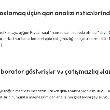
xlamaq üçün qan analizi nəticələrində
Xəstəyə uyğun Faydalı sual “hansı qidanın dəbdə olması” deyil. S
 markerləri hər hansı konkret qida çatışmazlığına işarə edirmi. 📖 
…]
orator göstərişlər və çatışmazlıq əla
ə uyğun maqnezium statusu təkcə qida siyahısı problemi deyil. Fayd
olitlərin nümunəsi maqnezium qan analizinin göstərdiyi şeylə uyğ