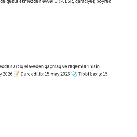
ikdə qəbul etməzdən əvvəl CRP, ESR, qaraciyər, böyrək
həddən artıq əlavədən qaçmaq və rəqəmlərinizin
026 📝 Dərc edilib: 15 may 2026 🩺 Tibbi baxış: 15