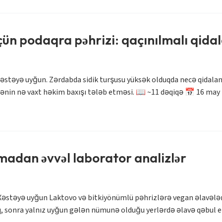
üçün podaqra pəhrizi: qaçınılmalı qida
 xəstəyə uyğun. Zərdabda sidik turşusu yüksək olduqda necə qidal
ənin nə vaxt həkim baxışı tələb etməsi. 📖 ~11 dəqiqə 📅 16 may 2
madan əvvəl laborator analizlər
Xəstəyə uyğun Laktovo və bitkiyönümlü pəhrizlərə vegan əlavələr 
aq, sonra yalnız uyğun gələn nümunə olduğu yerlərdə əlavə qəbul e