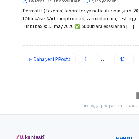
By Prof. Dr. Thomas Klein
Şərh yoxdur
Lietuvių kalba
Dermatit (Eczema) laboratoriya nəticələrinin şərhi 20
Русский
təhlükəsiz şərh simptomları, zamanlamanı, testin gücünü
Tibbi baxış: 15 may 2026 ✅ Sübutlara əsaslanan […]
ქართული
Čeština
日本語
Eesti
←
Daha yeni
PPosts
1
…
45
Bosanski
Svenska
Српски језик
Íslenska
Texnologiya proqramları, infrastrukt
Հայերեն
Bahasa Indonesia
हिन्दी
Nederlands
MƏHSUL