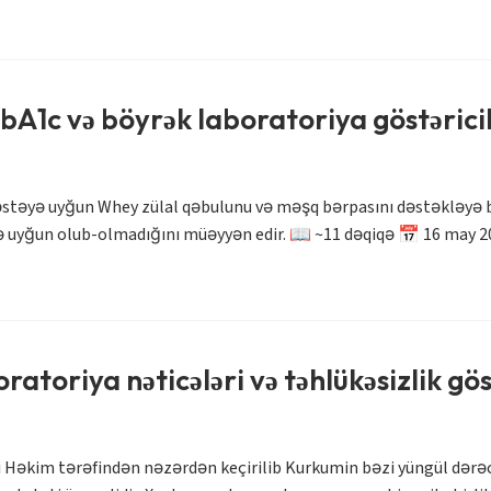
HbA1c və böyrək laboratoriya göstəricil
əstəyə uyğun Whey zülal qəbulunu və məşq bərpasını dəstəkləyə bil
ə uyğun olub-olmadığını müəyyən edir. 📖 ~11 dəqiqə 📅 16 may 20
atoriya nəticələri və təhlükəsizlik göst
si Həkim tərəfindən nəzərdən keçirilib Kurkumin bəzi yüngül dərəc