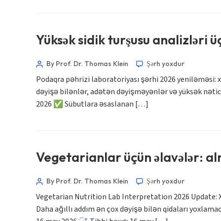
Norsk bokmål
Yüksək sidik turşusu analizləri 
Ślōnskŏ gŏdka
Frysk
By Prof. Dr. Thomas Klein
Şərh yoxdur
Podaqra pəhrizi laboratoriyası şərhi 2026 yeniləməsi:
Esperanto
dəyişə bilənlər, adətən dəyişməyənlər və yüksək nətic
Беларуская мова
2026 ✅ Sübutlara əsaslanan […]
Татар теле
Кыргызча
ئۇيغۇرچە
Vegetarianlar üçün əlavələr: al
Cebuano
Basa Jawa
By Prof. Dr. Thomas Klein
Şərh yoxdur
ພາສາລາວ
Vegetarian Nutrition Lab Interpretation 2026 Update: 
Daha ağıllı addım ən çox dəyişə bilən qidaları yoxlam
Монгол