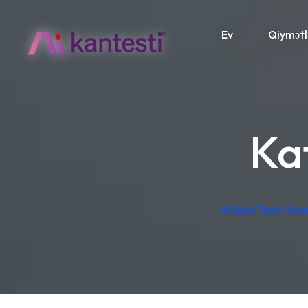
Ev
Qiymətl
Ka
AI Qan Testi Anal