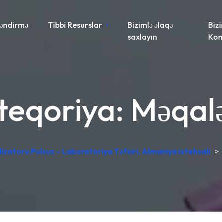
əndirmə
Tibbi Resurslar
Bizimlə əlaqə
Biz
saxlayın
Ko
teqoriya:
Məqalə
izatoru Pulsuz – Laboratoriya Təfsiri, Almaniya istehsalı
>