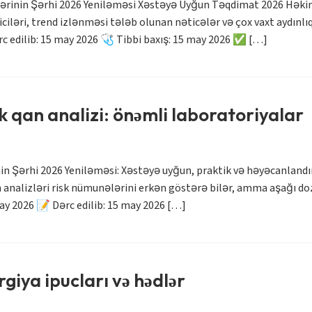
lərinin Şərhi 2026 Yeniləməsi Xəstəyə Uyğun Təqdimat 2026 Həkim
iləri, trend izlənməsi tələb olunan nəticələr və çox vaxt aydınl
c edilib: 15 may 2026 🩺 Tibbi baxış: 15 may 2026 ✅ […]
ik qan analizi: önəmli laboratoriyalar
in Şərhi 2026 Yeniləməsi: Xəstəyə uyğun, praktik və həyəcanland
 analizləri risk nümunələrini erkən göstərə bilər, amma aşağı doz
ay 2026 📝 Dərc edilib: 15 may 2026 […]
giya ipucları və hədlər