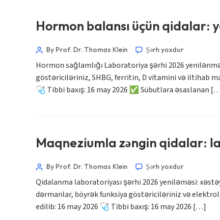
Hormon balansı üçün qidalar: yo
By Prof. Dr. Thomas Klein
Şərh yoxdur
Hormon sağlamlığı Laboratoriya şərhi 2026 yenilənməsi 
göstəriciləriniz, SHBG, ferritin, D vitamini və iltihab
🩺 Tibbi baxış: 16 may 2026 ✅ Sübutlara əsaslanan [
Maqneziumla zəngin qidalar: lab
By Prof. Dr. Thomas Klein
Şərh yoxdur
Qidalanma laboratoriyası şərhi 2026 yeniləməsi: xəstəy
dərmanlar, böyrək funksiya göstəriciləriniz və elektr
edilib: 16 may 2026 🩺 Tibbi baxış: 16 may 2026 […]