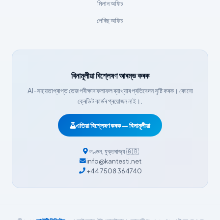
মিলান অফিচ
Հայերեն
পেৰিছ অফিচ
Bahasa Indonesia
हिन्दी
Nederlands
Dansk
বিনামূলীয়া বিশ্লেষণ আৰম্ভ কৰক
AI-সহায়তাপ্ৰাপ্ত তেজ পৰীক্ষাৰ ফলাফল ব্যাখ্যাৰ প্ৰতিবেদন সৃষ্টি কৰক। কোনো
Български
ক্ৰেডিট কাৰ্ডৰ প্ৰয়োজন নাই।.
فارسی
简体中文
এতিয়া বিশ্লেষণ কৰক — বিনামূলীয়া
Română
লণ্ডন
,
যুক্তৰাজ্য
🇬🇧
Türkçe
info@kantesti.net
+44 7508 364740
Ελληνικά
Português
Español