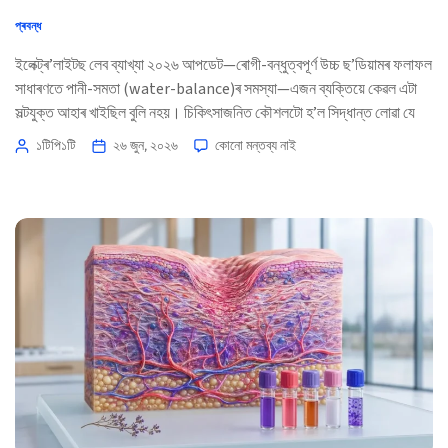
প্ৰবন্ধ
ইলেক্ট্ৰ’লাইটছ লেব ব্যাখ্যা ২০২৬ আপডেট—ৰোগী-বন্ধুত্বপূর্ণ উচ্চ ছ’ডিয়ামৰ ফলাফল
সাধাৰণতে পানী-সমতা (water-balance)ৰ সমস্যা—এজন ব্যক্তিয়ে কেৱল এটা
সল্টযুক্ত আহাৰ খাইছিল বুলি নহয়। চিকিৎসাজনিত কৌশলটো হ’ল সিদ্ধান্ত লোৱা যে
পানী হেৰুওৱা সহজ নে, কিডনি-চালিত নে, ঔষধ-সম্পৰ্কীয় নে, নে তৎক্ষণাৎ (urgent)
১টিপি১টি
২৬ জুন, ২০২৬
কোনো মন্তব্য নাই
কিবা সমস্যা। 📖 ~11 মিনিট 📅 ২৬ জুন, ২০২৬ 📝 প্ৰকাশিত: ২৬ জুন, ২০২৬
🩺 চিকিৎসাগতভাৱে পৰ্যালোচিত: ২৬ জুন, ২০২৬ ✅ প্ৰমাণ-ভিত্তিক […]