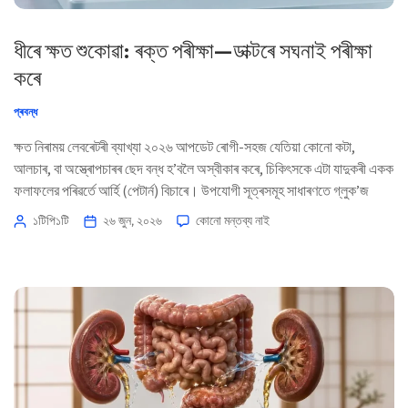
ধীৰে ক্ষত শুকোৱা: ৰক্ত পৰীক্ষা—ডাক্টৰে সঘনাই পৰীক্ষা
কৰে
প্ৰবন্ধ
ক্ষত নিৰাময় লেবৰেটৰী ব্যাখ্যা ২০২৬ আপডেট ৰোগী-সহজ যেতিয়া কোনো কটা,
আলচাৰ, বা অস্ত্ৰোপচাৰৰ ছেদ বন্ধ হ’বলৈ অস্বীকাৰ কৰে, চিকিৎসকে এটা যাদুকৰী একক
ফলাফলের পৰিৱর্তে আৰ্হি (পেটাৰ্ন) বিচাৰে। উপযোগী সূত্ৰসমূহ সাধাৰণতে গ্লুক’জ
নিয়ন্ত্ৰণ, অক্সিজেন কঢ়িয়াব পৰা ক্ষমতা, প্ৰ’টিনৰ অৱস্থা, প্রদাহ, আৰু ৰোগ-প্ৰতিৰোধ
১টিপি১টি
২৬ জুন, ২০২৬
কোনো মন্তব্য নাই
ক্ষমতাৰ (ইমিউন) ঝুঁকিৰ মাজত দেখা যায়। 📖 ~11 মিনিট 📅 ২৬ জুন, ২০২৬ 📝
প্ৰকাশিত: ২৬ জুন, ২০২৬ 🩺 […]