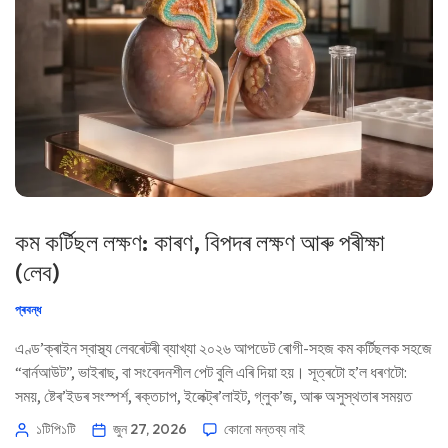
কম কৰ্টিছল লক্ষণ: কাৰণ, বিপদৰ লক্ষণ আৰু পৰীক্ষা
(লেব)
প্ৰবন্ধ
এণ্ড’ক্ৰাইন স্বাস্থ্য লেবৰেটৰী ব্যাখ্যা ২০২৬ আপডেট ৰোগী-সহজ কম কৰ্টিছলক সহজে
“বাৰ্নআউট”, ভাইৰাছ, বা সংবেদনশীল পেট বুলি এৰি দিয়া হয়। সূত্ৰটো হ’ল ধৰণটো:
সময়, ষ্টেৰ’ইডৰ সংস্পৰ্শ, ৰক্তচাপ, ইলেক্ট্ৰ’লাইট, গ্লুক’জ, আৰু অসুস্থতাৰ সময়ত
আপুনি কেনেকৈ অনুভৱ কৰে। 📖 ~১১ মিনিট 📅 ২৭ জুন, ২০২৬ 📝 প্ৰকাশিত: ২৭
১টিপি১টি
জুন 27, 2026
কোনো মন্তব্য নাই
জুন, ২০২৬ 🩺 চিকিৎসাগতভাৱে পৰ্যালোচিত: ২৭ জুন, ২০২৬ […]