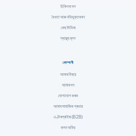
Slovenščina
চিকিৎসা দল
한국어
বৈধতা আৰু নথিভুক্তকৰণ
Polski
কেছ ষ্টাডিজ
Lietuvių kalba
স্বাস্থ্য ব্লগ
Русский
ქართული
Čeština
কোম্পানী
日本語
আমাৰ বিষয়ে
Eesti
আমাৰ দল
Azərbaycan dili
যোগাযোগ কৰক
Bosanski
আমাৰ সামাজিক প্ৰভাৱ
Svenska
এণ্টাৰপ্ৰাইজ (B2B)
Српски језик
কলন অফিচ
Íslenska