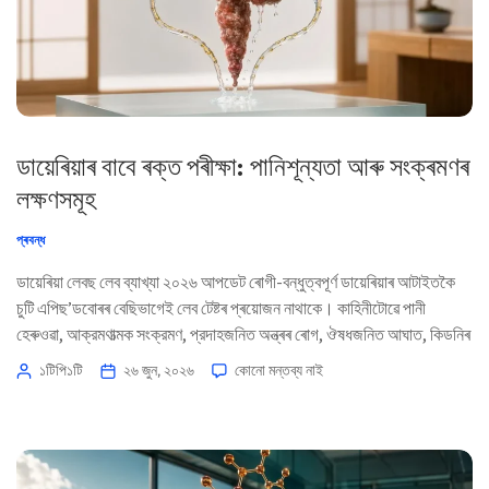
ডায়েৰিয়াৰ বাবে ৰক্ত পৰীক্ষা: পানিশূন্যতা আৰু সংক্ৰমণৰ
লক্ষণসমূহ
প্ৰবন্ধ
ডায়েৰিয়া লেবছ লেব ব্যাখ্যা ২০২৬ আপডেট ৰোগী-বন্ধুত্বপূর্ণ ডায়েৰিয়াৰ আটাইতকৈ
চুটি এপিছ’ডবোৰৰ বেছিভাগেই লেব টেষ্টৰ প্ৰয়োজন নাথাকে। কাহিনীটোৱে পানী
হেৰুওৱা, আক্রমণাত্মক সংক্রমণ, প্রদাহজনিত অন্ত্ৰৰ ৰোগ, ঔষধজনিত আঘাত, কিডনিৰ
ওপৰত চাপ বা ছেপছিছৰ ইংগিত দিলে তেতিয়া ৰক্ত পৰীক্ষা উপযোগী হৈ উঠে। 📖
১টিপি১টি
২৬ জুন, ২০২৬
কোনো মন্তব্য নাই
~11 মিনিট 📅 ২৬ জুন, ২০২৬ 📝 প্ৰকাশিত: ২৬ জুন, ২০২৬ 🩺 চিকিৎসাগতভাৱে
পৰ্যালোচিত: ২৬ জুন, […]