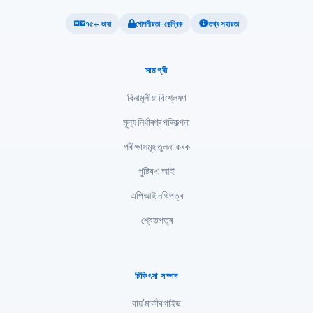
Tagalog
৭৫+ ভাষা
গোপনীয়তা-কেন্দ্ৰিক
তথ্য সহায়তা
Tiếng Việt
Bahasa Melayu
সামগ্ৰী
മലയാളം
বিনামূলীয়া বিশ্লেষণ
ಕನ್ನಡ
মূল্য নিৰ্ধাৰণৰ পৰিকল্পনা
ગુજરાતી
পৰীক্ষাসমূহ তুলনা কৰক
தமிழ்
পুষ্টিৰ এ আই
తెలుగు
এপিআই নথিপত্ৰ
मराठी
শ্বেতপত্ৰ
اردو
বাংলা
Shqip
চিকিৎসা সম্পদ
Magyar
বায়'মাৰ্কাৰ গাইড