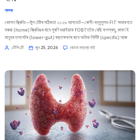
প্ৰবন্ধ
কোলন স্ক্ৰিনিং—ষ্টুল টেষ্টৰ সঠিকতা ২০২৬ আপডেট—ৰোগী-বন্ধুসুলভ FIT সাধাৰণতে
ঘৰুৱা (home) স্ক্ৰিনিঙৰ বাবে পুৰণি গুৱাইয়াক FOBTতকৈ বেছি ফলপ্ৰসূ, কাৰণ ই
মানুহৰ তলপেটৰ (lower-gut) ৰক্তক্ষৰণৰ বাবে অধিক নিৰ্দিষ্ট (specific) আৰু
সাধাৰণতে মাত্ৰ এটা নমুনাই লাগে। ডাঙৰ কথা হ’ল—ফলাফল পোৱাৰ পিছত আপুনি কি
১টিপি১টি
জুন 25, 2026
কোনো মন্তব্য নাই
কৰে। 📖 ~11 মিনিট 📅 ২৫ জুন, ২০২৬ 📝 প্ৰকাশিত: ২৫ জুন, ২০২৬ […]
Norsk bokmål
Ślōnskŏ gŏdka
Frysk
Esperanto
Беларуская мова
Татар теле
Кыргызча
ئۇيغۇرچە
Cebuano