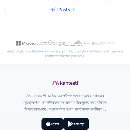
پښتو
পুৰণি
Posts
→
Slovenčina
Hrvatski
Suomi
Қазақ тілі
প্ৰযুক্তি কাৰ্যসূচী, আন্তঃগাঁথনি আৰু বাহ্যিক সংযোগসমূহ। ল’গ’সমূহে কোনো চিকিৎসাজনিত বৈধতা, নিয়ামক অনুমোদন, বা
চিকিৎসাজনিত দাবীৰ সমৰ্থন বুজাই নধৰে।.
Català
O‘zbekcha
Українська
አማርኛ
75+ ভাষাত AI-চালিত তেজ পৰীক্ষাৰ ফলাফল ব্যাখ্যা সহায়তা।
Kiswahili
ব্যৱহাৰকাৰীক লেবৰেটৰীৰ ফলাফল অধিক স্পষ্টকৈ বুজাত সহায় কৰিবলৈ
ភាសាខ្មែរ
ডিজাইন কৰা হৈছে। মুখ্য কাৰ্যালয় লণ্ডন, যুক্তৰাজ্যত অৱস্থিত।.
ဗမာစာ
এপ ষ্ট'ৰ
গুগল প্লে
ไทย