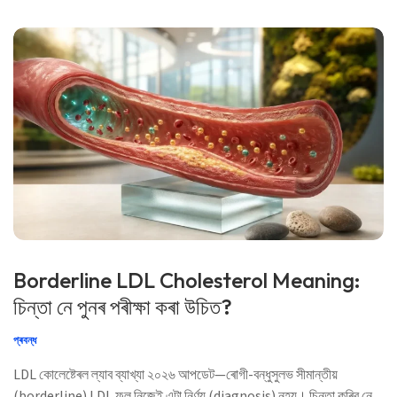
Borderline LDL Cholesterol Meaning:
চিন্তা নে পুনৰ পৰীক্ষা কৰা উচিত?
প্ৰবন্ধ
LDL কোলেষ্টেৰল ল্যাব ব্যাখ্যা ২০২৬ আপডেট—ৰোগী-বন্ধুসুলভ সীমান্তীয়
(borderline) LDL ফল নিজেই এটা নিৰ্ণয় (diagnosis) নহয়। চিন্তা কৰিব নে