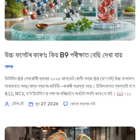
উচ্চ ফলেটৰ কাৰণ: কিয় B9 পৰীক্ষাত বেছি দেখা যায়
প্ৰবন্ধ
ভিটামিন B9 লেবৰেটৰী ব্যাখ্যা ২০২৬ আপডেট ৰোগী-সহজ B9 (ফ’লেট) উচ্চ ফলাফল
সাধাৰণতে সময়/খাদ্য গ্ৰহণৰ কাহিনী—জৰুৰী অৱস্থা নহয়। চিকিৎসাগত প্ৰশ্নটো হ’ল
B12, MCV, হ’ম’চিষ্টেইন বা লক্ষণৰ পৰিৱৰ্তনে অৰ্থটো সলনি কৰে নে নাই। 📖 ~১১
মিনিট 📅 ২৭ জুন, ২০২৬ 📝 প্ৰকাশিত: ২৭ জুন, ২০২৬ 🩺 চিকিৎসাগতভাৱে
১টিপি১টি
জুন 27, 2026
কোনো মন্তব্য নাই
পৰ্যালোচিত: ২৭ জুন, ২০২৬ ✅ প্ৰমাণ-ভিত্তিক এই […]