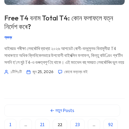
Basa Jawa
Free T4 বনাম Total T4: কোন ফলাফলে যত্ন
ພາສາລາວ
নিৰ্দেশ কৰে?
Монгол
Afrikaans
প্ৰবন্ধ
العربية المغربية
থাইৰয়ড পৰীক্ষা লেবৰেটৰি ব্যাখ্যা ২০২৬ আপডেট ৰোগী-বন্ধুসুলভ বিনামূলীয়া T4
সাধাৰণতে অধিক ক্লিনিকেলভাৱে উপযোগী থাইৰক্সিন ফলাফল, কিন্তু বাউণ্ডিং প্ৰ’টিন
Occitan
সলনি হ’লে মুঠ T4-ও গুৰুত্বপূৰ্ণ হৈ থাকে। এই মতভেদ বহু সময়ত লেবৰেটৰিৰ ভুল নহয়
Gàidhlig
— ই হৈছে কায়িক-প্ৰক্ৰিয়া কাগজত ধৰা পৰা। 📖 ~১১ মিনিট 📅 ২৫ জুন, ২০২৬
১টিপি১টি
জুন 25, 2026
কোনো মন্তব্য নাই
Euskara
📝 প্ৰকাশিত: ২৫ জুন, ২০২৬ 🩺 […]
Македонски јазик
Latviešu valoda
Galego
←
নতুন
Posts
සිංහල
سنڌي
1
...
21
22
23
...
92