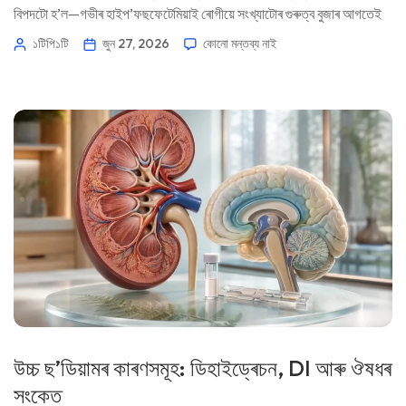
বিপদটো হ’ল—গভীৰ হাইপ’ফছফেটেমিয়াই ৰোগীয়ে সংখ্যাটোৰ গুৰুত্ব বুজাৰ আগতেই
পেশী, হাড়, শ্বাস-প্ৰশ্বাস আৰু হৃদস্পন্দনৰ ছন্দত প্ৰভাৱ পেলাব পাৰে। 📖 ~11 মিনিট
১টিপি১টি
জুন 27, 2026
কোনো মন্তব্য নাই
📅 ২৭ জুন, ২০২৬ 📝 প্ৰকাশিত: ২৭ জুন, […]
উচ্চ ছ’ডিয়ামৰ কাৰণসমূহ: ডিহাইড্ৰেচন, DI আৰু ঔষধৰ
সংকেত