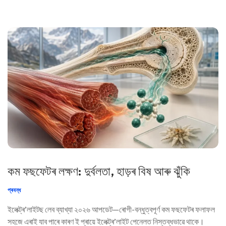
কম ফছফেটৰ লক্ষণ: দুৰ্বলতা, হাড়ৰ বিষ আৰু ঝুঁকি
প্ৰবন্ধ
ইলেক্ট্ৰ’লাইটছ লেব ব্যাখ্যা ২০২৬ আপডেট—ৰোগী-বন্ধুত্বপূর্ণ কম ফছফেটৰ ফলাফল
সহজে এৰাই যাব পাৰে কাৰণ ই প্ৰায়ে ইলেক্ট্ৰ’লাইট পেনেলত নিস্তব্ধভাৱে থাকে।