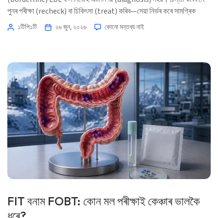
পুনৰ পৰীক্ষা (recheck) বা চিকিৎসা (treat) কৰিব—সেয়া নিৰ্ভৰ কৰে সামগ্ৰিক
হৃদযন্ত্ৰৰ (heart) ঝুঁকি, পুনৰাবৃত্তিযোগ্যতা (repeatability), non-HDL
১টিপি১টি
২৬ জুন, ২০২৬
কোনো মন্তব্য নাই
কোলেষ্টেৰল, ApoB, ট্ৰাইগ্লিচাৰাইড (triglycerides), আৰু ব্যক্তিগত ইতিহাসৰ
ওপৰত। 📖 ~12 মিনিট 📅 ২৬ জুন, ২০২৬ 📝 প্ৰকাশিত: ২৬ জুন, ২০২৬ 🩺
চিকিৎসাগতভাৱে পৰ্যালোচিত: ২৬ জুন, ২০২৬ […]
FIT বনাম FOBT: কোন মল পৰীক্ষাই কেঞ্চাৰ ভালকৈ
ধৰে?