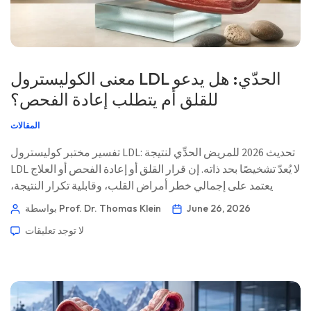
معنى الكوليسترول LDL الحدّي: هل يدعو
للقلق أم يتطلب إعادة الفحص؟
المقالات
تفسير مختبر كوليسترول LDL: تحديث 2026 للمريض الحدِّي لنتيجة
LDL لا يُعدّ تشخيصًا بحد ذاته. إن قرار القلق أو إعادة الفحص أو العلاج
يعتمد على إجمالي خطر أمراض القلب، وقابلية تكرار النتيجة،
وكوليسترول غير HDL، وApoB، والدهون الثلاثية، والتاريخ
June 26, 2026
بواسطة Prof. Dr. Thomas Klein
الشخصي. 📖 ~12 دقيقة 📅 26 يونيو 2026 📝 نُشر: 26 يونيو 2026
لا توجد تعليقات
🩺 تمت المراجعة طبيًا: 26 يونيو 2026 […]