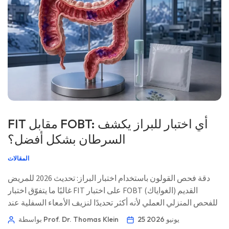
FIT مقابل FOBT: أي اختبار للبراز يكشف
السرطان بشكل أفضل؟
المقالات
دقة فحص القولون باستخدام اختبار البراز: تحديث 2026 للمريض
غالبًا ما يتفوّق اختبار FIT على اختبار FOBT القديم (الغواياك)
للفحص المنزلي العملي لأنه أكثر تحديدًا لنزيف الأمعاء السفلية عند
البشر، وغالبًا ما يحتاج إلى عينة واحدة فقط. المشكلة الأكبر هي ما
25 يونيو 2026
بواسطة Prof. Dr. Thomas Klein
الذي تفعله بعد ظهور النتيجة. 📖 ~11 دقيقة 📅 25 يونيو 2026 📝