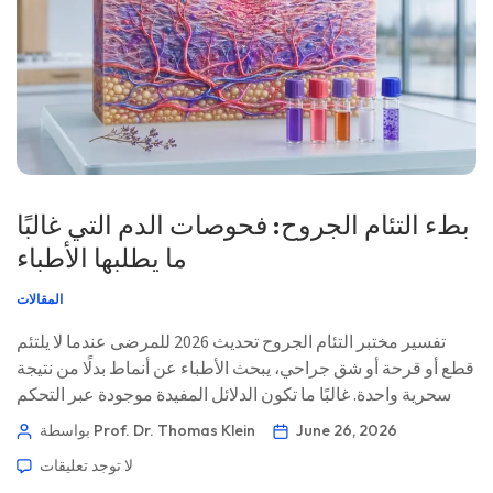
بطء التئام الجروح: فحوصات الدم التي غالبًا
ما يطلبها الأطباء
المقالات
تفسير مختبر التئام الجروح تحديث 2026 للمرضى عندما لا يلتئم
قطع أو قرحة أو شق جراحي، يبحث الأطباء عن أنماط بدلًا من نتيجة
سحرية واحدة. غالبًا ما تكون الدلائل المفيدة موجودة عبر التحكم
في الجلوكوز، والقدرة على حمل الأكسجين، وحالة البروتين،
June 26, 2026
بواسطة Prof. Dr. Thomas Klein
والالتهاب، وخطر المناعة. 📖 ~11 دقيقة 📅 26 يونيو 2026 📝 نُشر:
لا توجد تعليقات
26 يونيو 2026 🩺 […]