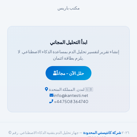
Íslenska
مكتب باريس
Հայերեն
Bahasa Indonesia
हिन्दी
ابدأ التحليل المجاني
Nederlands
إنشاء تقرير لتفسير تحليل الدم بمساعدة الذكاء الاصطناعي. لا
Dansk
يلزم بطاقة ائتمان.
Български
حلل الآن - مجاناً
فارسی
简体中文
🇬🇧
لندن
,
المملكة المتحدة
info@kantesti.net
Română
+44 7508 364740
Türkçe
Ελληνικά
Português
© ٢٠٢٦
شركة كانتيستي المحدودة
— جهاز تحليل الدم بتقنية الذكاء الاصطناعي. رقم