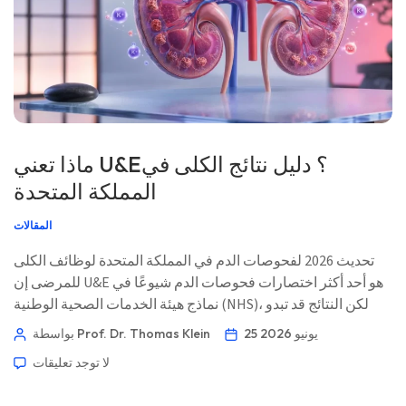
ماذا تعني U&E؟ دليل نتائج الكلى في
المملكة المتحدة
المقالات
تحديث 2026 لفحوصات الدم في المملكة المتحدة لوظائف الكلى
للمرضى إن U&E هو أحد أكثر اختصارات فحوصات الدم شيوعًا في
نماذج هيئة الخدمات الصحية الوطنية (NHS)، لكن النتائج قد تبدو
غامضة. إليك كيفية قراءة الأطباء في المملكة المتحدة لليوريا
25 يونيو 2026
بواسطة Prof. Dr. Thomas Klein
والأملاح ووظائف الكلى معًا. 📖 ~11 دقيقة 📅 25 يونيو 2026 📝
لا توجد تعليقات
نُشر: 25 يونيو 2026 🩺 تمت المراجعة طبيًا: 25 يونيو […]