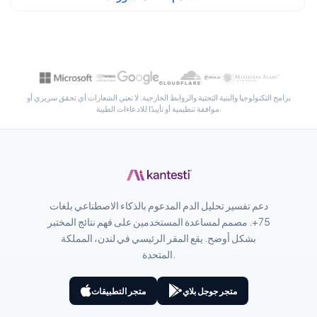
سنڌي
پښتو
Slovenčina
برامج التكنولوجيا والبنية التحتية والروابط الخارجية. لا تعني الشعارات أي تحقق سريري أو
Hrvatski
موافقة تنظيمية أو تأييدًا للادعاءات الطبية.
Suomi
Қазақ тілі
Català
O‘zbekcha
دعم تفسير تحليل الدم المدعوم بالذكاء الاصطناعي بلغات
Українська
75+. مصمم لمساعدة المستخدمين على فهم نتائج المختبر
بشكل أوضح. يقع المقر الرئيسي في لندن، المملكة
አማርኛ
المتحدة.
Kiswahili
ភាសាខ្មែរ
متجر جوجل بلاي
متجر التطبيقات
ဗမာစာ