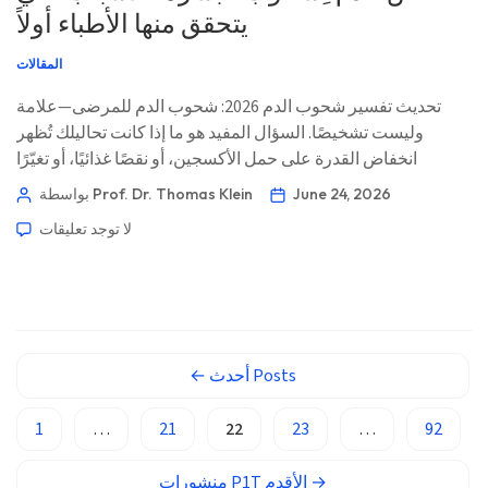
يتحقق منها الأطباء أولاً
Basa Jawa
المقالات
ພາສາລາວ
تحديث تفسير شحوب الدم 2026: شحوب الدم للمرضى—علامة
Монгол
وليست تشخيصًا. السؤال المفيد هو ما إذا كانت تحاليلك تُظهر
Afrikaans
انخفاض القدرة على حمل الأكسجين، أو نقصًا غذائيًا، أو تغيّرًا
العربية المغربية
هرمونيًا، أو دلائل على الكبد، أو مشكلة في الدورة الدموية. 📖 ~12
June 24, 2026
بواسطة Prof. Dr. Thomas Klein
دقيقة 📅 24 يونيو 2026 📝 نُشر: 24 يونيو 2026 🩺 تمت المراجعة
Occitan
لا توجد تعليقات
طبيًا: 24 يونيو 2026 ✅ قائم على الأدلة هذا […]
Gàidhlig
Euskara
Македонски јазик
Latviešu valoda
Posts
أحدث
←
Galego
1
…
21
22
23
…
92
অসমীয়া
සිංහල
→
P1T الأقدم
منشورات