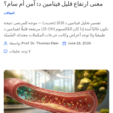
معنى ارتفاع قليل فيتامين د: آمن أم سام؟
المقالات
تفسير تحليل فيتامين د 2026 (تحديث) — موجه للمرضى: نتيجة
مرتفعة قليلًا لفيتامين د (25-OH) تكون غالبًا آمنة إذا كان الكالسيوم
طبيعيًا ولا توجد أعراض وكانت جرعات المكملات معتدلة. السُميّة
ترتبط أساسًا بمشكلة الكالسيوم، وليست بمشكلة في الرقم. 📖
June 26, 2026
بواسطة Prof. Dr. Thomas Klein
~11 دقيقة 📅 26 يونيو 2026 📝 نُشر: 26 يونيو 2026 🩺 تمت
لا توجد تعليقات
المراجعة طبيًا: 26 يونيو […]