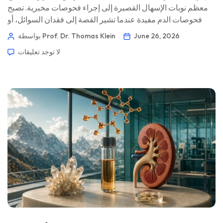
معظم نوبات الإسهال القصيرة إلى إجراء فحوصات مخبرية. تصبح
فحوصات الدم مفيدة عندما تشير القصة إلى فقدان السوائل، أو
عدوى غازية، أو مرض التهاب الأمعاء، أو أذى دوائي، أو إجهاد الكلى،
June 26, 2026
بواسطة Prof. Dr. Thomas Klein
أو تعفن الدم. 📖 ~11 دقيقة 📅 26 يونيو 2026 📝 نُشر: 26 يونيو
لا توجد تعليقات
2026 🩺 تمت المراجعة طبيًا: 26 يونيو […]