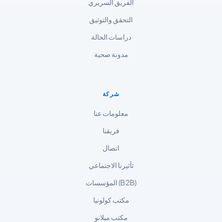
الفريق السريري
Magyar
التحقق والتوثيق
Slovenščina
한국어
دراسات الحالة
Polski
مدونة صحية
Lietuvių kalba
Русский
شركة
ქართული
معلومات عنا
Čeština
فريقنا
日本語
اتصال
Eesti
تأثيرنا الاجتماعي
Azərbaycan dili
المؤسسات (B2B)
Bosanski
مكتب كولونيا
Svenska
Српски језик
مكتب ميلانو