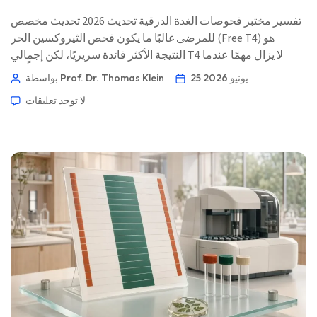
تفسير مختبر فحوصات الغدة الدرقية تحديث 2026 تحديث مخصص
للمرضى غالبًا ما يكون فحص الثيروكسين الحر (Free T4) هو
النتيجة الأكثر فائدة سريريًا، لكن إجمالي T4 لا يزال مهمًا عندما
تتغير بروتينات الارتباط. غالبًا ما يكون عدم التطابق ليس خطأً في
25 يونيو 2026
بواسطة Prof. Dr. Thomas Klein
المختبر — بل فسيولوجيا تظهر على الورق. 📖 ~11 دقيقة 📅 25
لا توجد تعليقات
يونيو 2026 📝 نُشر: 25 يونيو 2026 🩺 […]