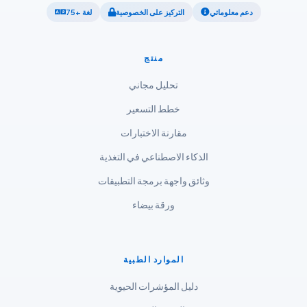
دعم معلوماتي
التركيز على الخصوصية
75+ لغة
ไทย
Tagalog
منتج
Tiếng Việt
تحليل مجاني
Bahasa Melayu
خطط التسعير
മലയാളം
ಕನ್ನಡ
مقارنة الاختبارات
ગુજરાતી
الذكاء الاصطناعي في التغذية
தமிழ்
وثائق واجهة برمجة التطبيقات
తెలుగు
ورقة بيضاء
मराठी
اردو
الموارد الطبية
বাংলা
دليل المؤشرات الحيوية
Shqip