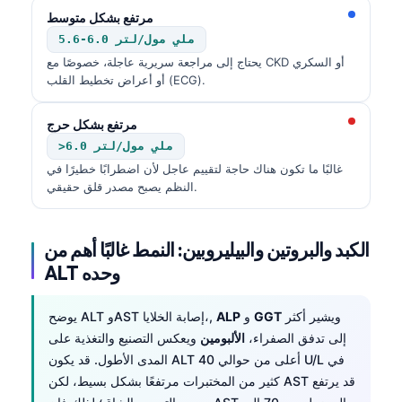
مرتفع بشكل متوسط
5.6-6.0 ملي مول/لتر
يحتاج إلى مراجعة سريرية عاجلة، خصوصًا مع CKD أو السكري
أو أعراض تخطيط القلب (ECG).
مرتفع بشكل حرج
>6.0 ملي مول/لتر
غالبًا ما تكون هناك حاجة لتقييم عاجل لأن اضطرابًا خطيرًا في
النظم يصبح مصدر قلق حقيقي.
الكبد والبروتين والبيليروبين: النمط غالبًا أهم من
ALT وحده
ويشير أكثر
GGT
و
ALP
يوضح ALT وAST إصابة الخلايا،,
إلى تدفق الصفراء،
الألبومين
ويعكس التصنيع والتغذية على
المدى الأطول. قد يكون ALT أعلى من حوالي 40 U/L في
كثير من المختبرات مرتفعًا بشكل بسيط، لكن AST قد يرتفع