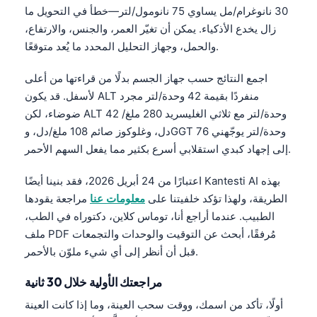
30 نانوغرام/مل يساوي 75 نانومول/لتر—خطأ في التحويل ما
زال يخدع الأذكياء. يمكن أن تغيّر العمر، والجنس، والارتفاع،
والحمل، وجهاز التحليل المحدد ما يُعد متوقعًا.
اجمع النتائج حسب جهاز الجسم بدلًا من قراءتها من أعلى
لأسفل. قد يكون ALT منفردًا بقيمة 42 وحدة/لتر مجرد
ضوضاء، لكن ALT 42 وحدة/لتر مع ثلاثي الغليسريد 280 ملغ/
دل، وغلوكوز صائم 108 ملغ/دل، وGGT 76 وحدة/لتر يوجّهني
إلى إجهاد كبدي استقلابي أسرع بكثير مما يفعل السهم الأحمر.
اعتبارًا من 24 أبريل 2026، فقد بنينا أيضًا Kantesti AI بهذه
الطريقة، ولهذا تؤكد خلفيتنا على
معلومات عنا
مراجعة يقودها
الطبيب. عندما أراجع أنا، توماس كلاين، دكتوراه في الطب،
ملف PDF مُرفقًا، أبحث عن التوقيت والوحدات والتجمعات
قبل أن أنظر إلى أي شيء ملوّن بالأحمر.
مراجعتك الأولية خلال 30 ثانية
أولًا، تأكد من اسمك، ووقت سحب العينة، وما إذا كانت العينة