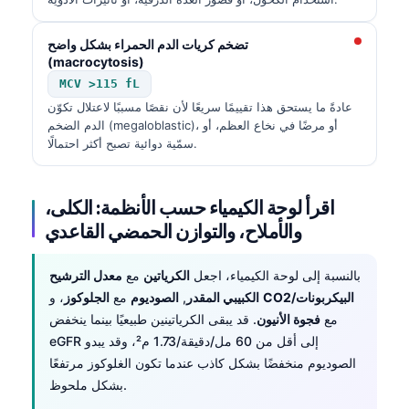
تضخم كريات الدم الحمراء بشكل واضح
(macrocytosis)
MCV >115 fL
عادةً ما يستحق هذا تقييمًا سريعًا لأن نقصًا مسببًا لاعتلال تكوّن
الدم الضخم (megaloblastic)، أو مرضًا في نخاع العظم، أو
سمّية دوائية تصبح أكثر احتمالًا.
اقرأ لوحة الكيمياء حسب الأنظمة: الكلى،
والأملاح، والتوازن الحمضي القاعدي
بالنسبة إلى لوحة الكيمياء، اجعل
الكرياتين
مع
معدل الترشيح
CO2/البيكربونات
، و
الكبيبي المقدر
,
الصوديوم
مع
الجلوكوز
مع
فجوة الأنيون
. قد يبقى الكرياتينين طبيعيًا بينما ينخفض
eGFR إلى أقل من 60 مل/دقيقة/1.73 م²، وقد يبدو
الصوديوم منخفضًا بشكل كاذب عندما تكون الغلوكوز مرتفعًا
بشكل ملحوظ.