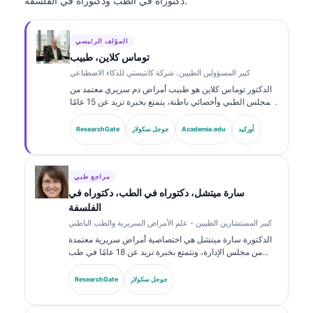
دكتوراه في الطب ودكتوراه في الفلسفة.
المؤلف الرئيسي
توماس كلاين، طبيب
كبير المسؤولين الطبيين، شركة كانتيستي للذكاء الاصطناعي
الدكتور توماس كلاين هو طبيب أمراض دم سريري معتمد من
المجلس الطبي وأخصائي باطنة، يتمتع بخبرة تزيد عن 15 عامًا
في طب المختبرات والتحليل السريري المدعوم بالذكاء
الاصطناعي. بصفته كبير مسؤولي الشؤون الطبية في
أوركيد
Academia.edu
جوجل سكولار
ResearchGate
Kantesti AI، يوفّر إشرافًا سريريًا على دقة المعلومات الطبية
للشبكة العصبية المملوكة. وقد نشر الدكتور كلاين على نطاق
واسع حول تفسير المؤشرات الحيوية والتشخيصات المخبرية
في موضوعات طب المختبرات.
مراجع طبي
سارة ميتشل، دكتوراه في الطب، دكتوراه في
الفلسفة
كبير المستشارين الطبيين - علم الأمراض السريرية والطب الباطني
الدكتورة سارة ميتشل هي اختصاصية أمراض سريرية معتمدة
من مجلس الإدارة، وتتمتع بخبرة تزيد عن 18 عامًا في طب
المختبرات والتحليل التشخيصي. تحمل شهادات تخصص في
الكيمياء السريرية، ونشرت على نطاق واسع حول لوحات
جوجل سكولار
ResearchGate
المؤشرات الحيوية والتحليل في الممارسة السريرية.