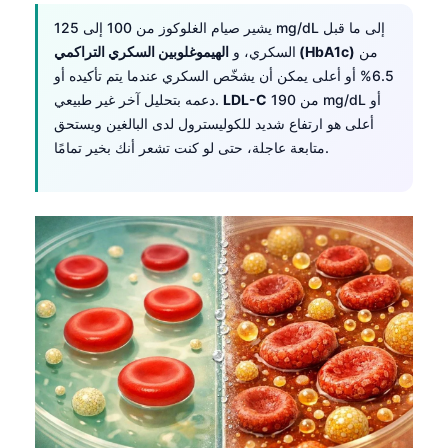
Frysk
يشير صيام الغلوكوز من 100 إلى 125 mg/dL إلى ما قبل
من
الهيموغلوبين السكري التراكمي (HbA1c)
السكري، و
Esperanto
6.5% أو أعلى يمكن أن يشخّص السكري عندما يتم تأكيده أو
Беларуская мова
من 190 mg/dL أو
LDL-C
دعمه بتحليل آخر غير طبيعي.
Татар теле
أعلى هو ارتفاع شديد للكوليسترول لدى البالغين ويستحق
متابعة عاجلة، حتى لو كنت تشعر أنك بخير تمامًا.
Кыргызча
ئۇيغۇرچە
Cebuano
Basa Jawa
ພາສາລາວ
Монгол
Afrikaans
العربية المغربية
Occitan