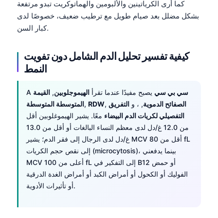
كما أرى الكرياتينين والألبومين والهماتوكريت تبدو مرتفعة
بشكل مضلل بعد صيام طويل مع ترطيب ضعيف، خصوصًا لدى
كبار السن.
كيفية تفسير تحليل الدم الشامل دون تفويت
النمط
سي بي سي
يصبح مفيدًا عندما تقرأ
الهيموجلوبين
,
القيمة
A
الصفائح الدموية
, ، و
التفريق
,
RDW
,
المتوسطة المتوسطة
التفصيلي لكريات الدم البيضاء
معًا. يشير الهيموغلوبين أقل
من 12.0 غ/دل لدى معظم النساء البالغات أو أقل من 13.0
غ/دل لدى الرجال إلى فقر الدم؛ يشير MCV أقل من 80 fL
إلى نقص حجم الكريات (microcytosis)، بينما يدفعني
MCV أعلى من 100 fL إلى التفكير في B12 أو حمض
الفوليك أو الكحول أو أمراض الكبد أو أمراض الغدة الدرقية
أو تأثيرات الأدوية.