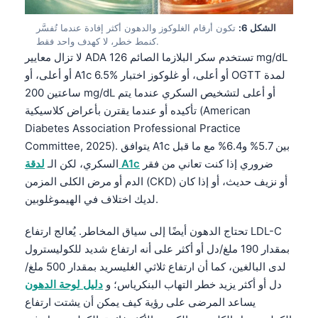
Gàidhlig
Euskara
الشكل 6:
تكون أرقام الغلوكوز والدهون أكثر إفادة عندما تُفسَّر
كنمط خطر، لا كهدف واحد فقط.
Македонски јазик
لا تزال معايير ADA تستخدم سكر البلازما الصائم 126 mg/dL
Latviešu valoda
أو أعلى، أو A1c 6.5% أو أعلى، أو غلوكوز اختبار OGTT لمدة
ساعتين 200 mg/dL أو أعلى لتشخيص السكري عندما يتم
Galego
تأكيده أو عندما يقترن بأعراض كلاسيكية (American
অসমীয়া
Diabetes Association Professional Practice
සිංහල
Committee, 2025). يتوافق A1c بين 5.7% و6.4% مع ما قبل
ضروري إذا كنت تعاني من فقر
لدقة A1c
السكري، لكن الـ
سنڌي
الدم أو مرض الكلى المزمن (CKD) أو نزيف حديث، أو إذا كان
پښتو
لديك اختلاف في الهيموغلوبين.
تحتاج الدهون أيضًا إلى سياق المخاطر. يُعالج ارتفاع LDL-C
Slovenčina
بمقدار 190 ملغ/دل أو أكثر على أنه ارتفاع شديد للكوليسترول
Hrvatski
لدى البالغين، كما أن ارتفاع ثلاثي الغليسريد بمقدار 500 ملغ/
Suomi
دل أو أكثر يزيد خطر التهاب البنكرياس؛ و
دليل لوحة الدهون
يساعد المرضى على رؤية كيف يمكن أن يشتت ارتفاع
Қазақ тілі