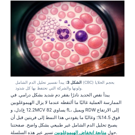
الشكل 3:
يبدأ تفسير تحليل الدم الشامل (CBC) بحجم الخلايا
ولونها والشركة التي تحتفظ بها كل شذوذ.
يبدأ نقص الحديد نادرًا بفقر دم شديد بشكل درامي. في
الممارسة العملية غالبًا ما ألتقطه عندما لا يزال الهيموغلوبين
12.2 غ/دل، وMCV يساوي 82 fL، ويميل RDW إلى الارتفاع
فوق 14.5%؛ وغالبًا ما يقودني هذا النمط إلى فريتين قبل أن
يصبح
تحليل الدم الشامل
غير طبيعي بشكل واضح. صفحتنا
تسير عبر هذه السلسلة.
حول
متابعة انخفاض الهيموغلوبين