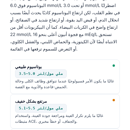
البوتاسيوم فوق 6.0 mmol/L أو تحت 3.0 mmol/L اضطرابًا
في نظم القلب، لكن ارتفاع البوتاسيوم كاذبًا يحدث أيضًا بسبب
انحلال الدم، أو قبض اليد بقوة، أو ارتفاع شديد في الصفائح، أو
ارتفاع واضح في الكريات البيضاء. كما أن البيكربونات أقل من
22 mmol/L مع فجوة أنيون أعلى بنحو 16 mEq/L تستحق
الانتباه أيضًا لأن الكيتوزية، والحماض اللبني، والفشل الكلوي،
أو التعرض للسموم ترفعها في القائمة.
بوتاسيوم طبيعي
3.5-5.0 ملي مول/لتر
غالبًا ما يكون الأمر فسيولوجيًا عندما تتوافق وظائف الكلى وحالة
الحمض-قاعدة والأدوية مع القصة.
مرتفع بشكل خفيف
5.1-5.5 ملي مول/لتر
غالبًا ما يلزم تكرار العينة ومراجعة جودة العينة، واستخدام
مثبطات ACE، والجفاف، أو خطأ مخبري.