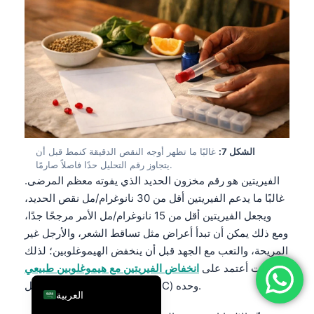
فارسی
简体中文
Română
Türkçe
Ελληνικά
Português
الشكل 7:
غالبًا ما تظهر أوجه النقص الدقيقة كنمط قبل أن
Español
يتجاوز رقم التحليل حدًا فاصلاً صارمًا.
Italiano
الفيريتين هو رقم مخزون الحديد الذي يفوته معظم المرضى.
غالبًا ما يدعم الفيريتين أقل من 30 نانوغرام/مل نقص الحديد،
עִבְרִית
ويجعل الفيريتين أقل من 15 نانوغرام/مل الأمر مرجحًا جدًا،
Français
ومع ذلك يمكن أن تبدأ أعراض مثل تساقط الشعر، والأرجل غير
Deutsch
المريحة، والتعب مع الجهد قبل أن ينخفض الهيموغلوبين؛ لذلك
ما زلت أعتمد على
انخفاض الفيريتين مع هيموغلوبين طبيعي
English
أكثر من تحليل الدم الشامل (CBC) وحده.
العربية