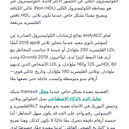
الكوليسترول الكلي عن الكسور الأكثر فائدة. الكوليسترول غير
Català
عالي الكثافة (Non-HDL) هو ببساطة الكوليسترول الكلي
O‘zbekcha
ناقص HDL، ويصبح مفيدًا بشكل خاص عندما تكون ثلاثي
الغليسريد مرتفعة.
Українська
አማርኛ
تعالج إرشادات الكوليسترول الصادرة عن AHA/ACC لعام
2018 أيضًا apoB كمؤشر ثانوي مفيد عندما تتجاوز ثلاثي
Kiswahili
الغليسريد 200 ملغ/دل أو عندما لا تتناسب المخاطر مع LDL
ភាសាខ្មែរ
وحده (Grundy وآخرون، 2019). أرى هذا النمط كثيرًا لدى
ဗမာစာ
الأشخاص الذين لديهم LDL بين 125 و160 ملغ/دل، وHDL 60
ไทย
ملغ/دل، وثلاثي الغليسريد 180 ملغ/دل، وتاريخ عائلي قوي—
أرقام تبدو متوسطة وليست عاجلة حتى تضعها معًا.
Tagalog
Tiếng Việt
شبكة Kantesti العصبية مفيدة بشكل خاص عندما
محلل
تحليل الدم بالذكاء الاصطناعي
تميل الجلوكوز وثلاثي
Bahasa Melayu
الغليسريد وALT وحمض اليوريك في الاتجاه نفسه نحو مقاومة
മലയാളം
الإنسولين. رقم واحد على الحد قد يكون سهل التجاهل؛ أما
ಕನ್ನಡ
خمسة أرقام دقيقة تتحرك معًا غالبًا لا تكون كذلك. وهنا تصبح
ميزة “التاريخ الصحي العائلي” لدينا مفيدة حقًا، خصوصًا لدى
ગુજરાતી