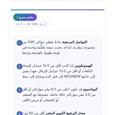
⚡ ملخص سريع
24 أبريل 2026
v1.0 —
الفواصل المرجعية
عادةً تغطي حوالي 95% من
مجموعة مقارنة، لذا قد يحدث نتيجة مُعلَّمة واحدة في
لوحة طويلة بالصدفة وحدها.
الهيموجلوبين
إذا كانت أقل من 12.0 جم/دل للنساء
البالغات أو أقل من 13.0 جم/دل للرجال، فهذا يشير
إلى فقر الدم ويحتاج إلى نمط MCV/RDW إلى جانبها.
البوتاسيوم
قد تكون أعلى من 6.0 ملي مول/لتر أو أقل
من 3.0 ملي مول/لتر حالةً عاجلة، خصوصًا مع الضعف
أو الخفقان أو مرض الكلى.
معدل الترشيح الكبيبي المقدر
أقل من 60 مل/