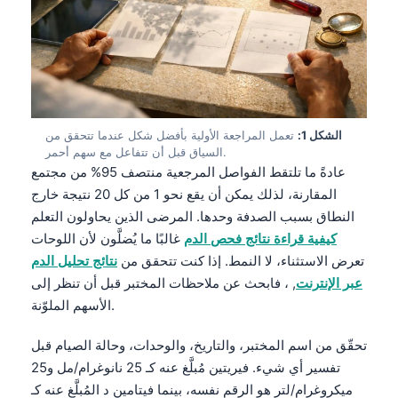
الشكل 1:
تعمل المراجعة الأولية بأفضل شكل عندما تتحقق من
السياق قبل أن تتفاعل مع سهم أحمر.
عادةً ما تلتقط الفواصل المرجعية منتصف 95% من مجتمع
المقارنة، لذلك يمكن أن يقع نحو 1 من كل 20 نتيجة خارج
النطاق بسبب الصدفة وحدها. المرضى الذين يحاولون التعلم
كيفية قراءة نتائج فحص الدم
غالبًا ما يُضلَّون لأن اللوحات
تعرض الاستثناء، لا النمط. إذا كنت تتحقق من
نتائج تحليل الدم
عبر الإنترنت
, ، فابحث عن ملاحظات المختبر قبل أن تنظر إلى
الأسهم الملوّنة.
تحقّق من اسم المختبر، والتاريخ، والوحدات، وحالة الصيام قبل
تفسير أي شيء. فيريتين مُبلَّغ عنه كـ 25 نانوغرام/مل و25
ميكروغرام/لتر هو الرقم نفسه، بينما فيتامين د المُبلَّغ عنه كـ