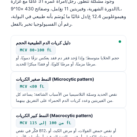
وجود مشكلة تتطور. رجل/امرأة عمره 31 عامًا مع غزارة
الدورة الشهرية، وفيريتين 11 نغ/مل، وصفائح 430 ×10^9/L،
وهيموغلوبين 12.4 غ/دل غالبًا ما يُوسَم بأنه طبيعي في البوابة،
رغم أن الفسيولوجيا تخبر بالفعل.
دليل كريات الدم الطبيعية الحجم
MCV 80-100 fL
حجم الخلايا متوسط؛ وإذا وُجد فقر دم فقد يعكس نزفًا دمويًا، أو
مرضًا مزمنًا، أو مرضًا كلويًا، أو فقدًا مبكرًا للحديد.
النمط صغير الكريات (Microcytic pattern)
MCV <80 fL
نقص الحديد وسمّة الثلاسيميا من الأسباب الشائعة؛ يساعد كل
من الفيريتين وعدد كريات الدم الحمراء على التفريق بينهما.
النمط كبير الكريات (Macrocytic pattern)
MCV من 100 إلى 115 fL
فكّر في نقص B12، أو نقص حمض الفولات، أو مرض الكبد، أو
استخدام الكحول، أو قصور الغدة الدرقية، أو تأثيرات الأدوية.