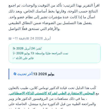
اقرأ التقرير بهذا الترتيب: تأكد من التوقيت والوحدات، ثم اجمع
النتائج حسب اللوحة، وقارنها بخط أساسك الخاص، وبعد ذلك
اسأل ما إذا كانت عدة مؤشرات تشير إلى نظام عضو واحد.
يفصل هذا التسلسل بين الضوضاء ضمن النطاق الطبيعي
والأرقام التي تستحق فعلًا التواصل.
24 أبريل 2026
📅
📖 ~11 دقيقة
📝 نُشر:
24 أبريل 2026
🩺 تمت المراجعة طبيًا بواسطة:
13 يوليو 2026
✅ قائم على الأدلة
13 يوليو 2026
🔄 آخر تحديث:
كُتب هذا الدليل تحت قيادة
الدكتور توماس كلاين، طبيب
بالتعاون
مع
المجلس الاستشاري الطبي لشركة كانتيستي للذكاء الاصطناعي
,
، بما في ذلك مساهمات من البروفيسور الدكتور هانز ويبر
والمراجعة الطبية من قبل الدكتورة سارة ميتشل، الحاصلة على