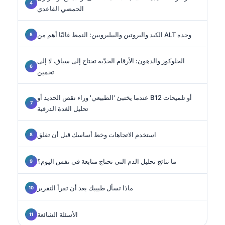
الحمضي القاعدي
الكبد والبروتين والبيليروبين: النمط غالبًا أهم من ALT وحده
الجلوكوز والدهون: الأرقام الحدّية تحتاج إلى سياق، لا إلى
تخمين
عندما يختبئ 'الطبيعي' وراء نقص الحديد أو B12 أو تلميحات
تحليل الغدة الدرقية
استخدم الاتجاهات وخط أساسك قبل أن تقلق
ما نتائج تحليل الدم التي تحتاج متابعة في نفس اليوم؟
ماذا تسأل طبيبك بعد أن تقرأ التقرير
الأسئلة الشائعة