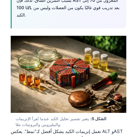
بسبب التمرين الشاق؛ لذلك فإن AST المعزول من 70 إلى
100 U/L بعد تدريب قوي غالبًا يكون من العضلات وليس من
الكبد.
الشكل 5:
يتغير تفسير تحليل الكبد عندما تُقرأ الإنزيمات
والبيليروبين والبروتينات معًا.
تعمل إنزيمات الكبد بشكل أفضل كـ"نمط". يعكس ALT وAST