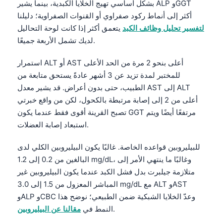
بشكل أساسي تهيج الخلايا الكبدية، بينما يشير ALP وGGT
أكثر إلى أنماط ركود صفراوي أو القنوات الصفراوية؛ دليلنا
لتفسير تحليل وظائف الكبد
يتعمق أكثر إذا كانت لوحة التحاليل
لديك تشمل الأربعة جميعًا.
استمرار ALT أو AST أعلى بنحو 2 مرة من الحد الأعلى
للمختبر لمدة تزيد عن 3 أشهر عادةً يستحق متابعة من
الطبيب، حتى بدون أعراض. قد يشير معدل AST إلى ALT
أعلى من 2 إلى إصابة مرتبطة بالكحول، لكن من واقع خبرتي
تصبح القرينة أقوى فقط عندما يكون GGT مرتفعًا أيضًا ويتم
استبعاد إصابة العضلات.
للبيليروبين قواعده الخاصة. غالبًا يكون البيليروبين الكلي لدى
البالغين من 0.2 إلى 1.2 mg/dL، وغالبًا ما ينتهي الأمر إلى
متلازمة جيلبرت بدل فشل الكبد عندما يكون البيليروبين غير
المباشر المعزول من 1.5 إلى 3.0 mg/dL مع ALT وAST
وALP وCBC وعدّ الخلايا الشبكية ضمن الطبيعي؛ نوضح هذا
.
النمط في
مقالنا عن البيليروبين