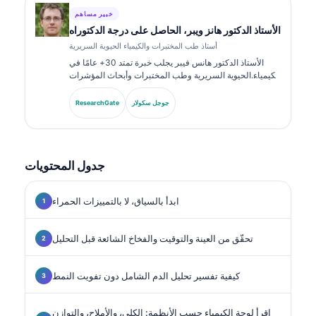
خبير مساهم
الأستاذ الدكتور هانز ويبر، الحاصل على درجة الدكتوراه
أستاذ طب المختبرات والكيمياء الحيوية السريرية
الأستاذ الدكتور هانس فيبر يجلب خبرة تمتد 30+ عامًا في
الكيمياء الحيوية السريرية وطب المختبرات وأبحاث المؤشرات
الحيوية. بصفته الرئيس السابق للجمعية الألمانية للكيمياء
السريرية، يتخصص في تحليل لوحات التشخيص، وتوحيد
جوجل سكولار
ResearchGate
المؤشرات الحيوية، والطب المخبري المدعوم بالذكاء
الاصطناعي.
جدول المحتويات
ابدأ بالسياق، لا بالتمييزات الحمراء
تحقّق من العينة والتوقيت والفخاخ الشائعة قبل التحليل
كيفية تفسير تحليل الدم الشامل دون تفويت النمط
اقرأ لوحة الكيمياء حسب الأنظمة: الكلى، والأملاح، والتوازن