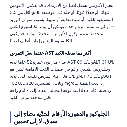
يتغير الألبومين بشكل أبطأ من الإنزيمات. قد يعكس الألبومين
أقل من 3.5 g/dL التهابًا، أو فقدًا كلويًا، أو خللًا في الوظيفة
التصنيعية للكبد، أو سوء تغذية، أو تمييعًا بسبب سوائل الوريد
— أو كل ما سبق مرة واحدة. ويمكن أن يبدو الكالسيوم الكلي
منخفضًا عندما يكون الألبومين منخفضًا، ولهذا قد يكون
الكالسيوم المتأين إجابة أنظف أحيانًا.
عندما يغيّر التمرين AST أكثر مما يفعله الكبد
عدّاء ماراثون عمره 52 عامًا لديه AST 89 U/L وALT 31 U/L
وبيليروبين طبيعي وألم في عضلات الفخذ الأمامية ليس هو
المريض نفسه الذي لديه AST 89 U/L وALT 76 U/L وGGT
102 U/L وثلاثي الغليسريد 320 mg/dL. إذا بدت القصة
رياضية، فأنا عادةً أعيد لوحة التحاليل بعد 5 إلى 7 أيام راحة
قبل ملاحقة مرض الكبد.
الجلوكوز والدهون: الأرقام الحدّية تحتاج إلى
Norsk bokmål
سياق، لا إلى تخمين
Ślōnskŏ gŏdka