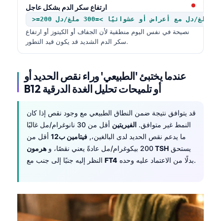
Čeština
ارتفاع سكر الدم بشكل عاجل
>=200 ملغ/دل مع أعراض أو عشوائيًا >=300 ملغ/دل
日本語
نصيحة في نفس اليوم منطقية لأن الجفاف أو الكيتوز أو ارتفاع
Eesti
سكر الدم الشديد قد يكون قيد التطور.
Azərbaycan dili
Bosanski
عندما يختبئ 'الطبيعي' وراء نقص الحديد أو
Svenska
B12 أو تلميحات تحليل الغدة الدرقية
Српски језик
قد يتوافق نتيجة ضمن النطاق الطبيعي مع وجود نقص إذا كان
Íslenska
النمط غير متوافق.
الفيريتين
أقل من 30 نانوغرام/مل غالبًا
Հայերեն
ما يدعم نقص الحديد لدى البالغين،,
فيتامين ب12
أقل من
يستحق
هرمون TSH
200 بيكوغرام/مل عادةً يعني نقصًا، و
Bahasa Indonesia
بدلًا من الاعتماد عليه وحده.
FT4
النظر إليه جنبًا إلى جنب مع
हिन्दी
Nederlands
Dansk
Български