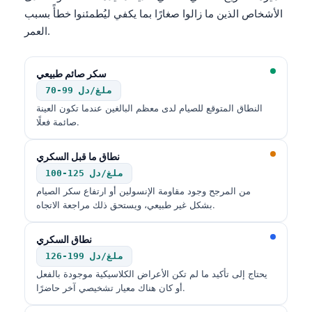
الأشخاص الذين ما زالوا صغارًا بما يكفي ليُطمئنوا خطأً بسبب
தமிழ்
العمر.
తెలుగు
मराठी
سكر صائم طبيعي
اردو
70-99 ملغ/دل
النطاق المتوقع للصيام لدى معظم البالغين عندما تكون العينة
বাংলা
صائمة فعلًا.
Shqip
نطاق ما قبل السكري
Magyar
100-125 ملغ/دل
Slovenščina
من المرجح وجود مقاومة الإنسولين أو ارتفاع سكر الصيام
한국어
بشكل غير طبيعي، ويستحق ذلك مراجعة الاتجاه.
Polski
نطاق السكري
Lietuvių kalba
126-199 ملغ/دل
Русский
يحتاج إلى تأكيد ما لم تكن الأعراض الكلاسيكية موجودة بالفعل
أو كان هناك معيار تشخيصي آخر حاضرًا.
ქართული