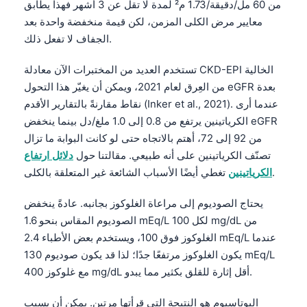
من 60 مل/دقيقة/1.73 م² لمدة لا تقل عن 3 أشهر فهذا يطابق
معايير مرض الكلى المزمن، لكن قيمة منخفضة واحدة بعد
الجفاف لا تفعل ذلك.
تستخدم العديد من المختبرات الآن معادلة CKD-EPI الخالية
من العِرق لعام 2021، ويمكن أن يغيّر هذا التحول eGFR بعدة
نقاط مقارنةً بالتقارير الأقدم (Inker et al., 2021). عندما أرى
الكرياتينين يرتفع من 0.8 إلى 1.0 ملغ/دل بينما ينخفض eGFR
من 92 إلى 72، أهتم بالاتجاه حتى لو كانت البوابة ما تزال
تصنّف الكرياتينين على أنه طبيعي. مقالتنا حول
دلائل ارتفاع
تغطي أيضًا الأسباب الشائعة غير المتعلقة بالكلى.
الكرياتينين
يحتاج الصوديوم إلى مراعاة الغلوكوز بجانبه. عادةً ينخفض
الصوديوم المقاس بنحو 1.6 mEq/L لكل 100 mg/dL من
الغلوكوز فوق 100، ويستخدم بعض الأطباء 2.4 mEq/L عندما
يكون الغلوكوز مرتفعًا جدًا؛ لذا قد يكون صوديوم 130 mEq/L
مع غلوكوز 400 mg/dL أقل إثارة للقلق بكثير مما يبدو.
البوتاسيوم هو النتيجة التي قرأتها مرتين. يمكن أن يسبب