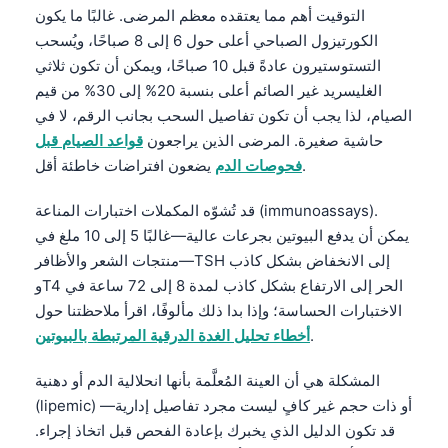
التوقيت أهم مما يعتقده معظم المرضى. غالبًا ما يكون
الكورتيزول الصباحي أعلى حول 6 إلى 8 صباحًا، ويُسحب
التستوستيرون عادةً قبل 10 صباحًا، ويمكن أن تكون ثلاثي
الغليسريد غير الصائم أعلى بنسبة 20% إلى 30% من قيم
الصيام، لذا يجب أن تكون تفاصيل السحب بجانب الرقم، لا في
حاشية صغيرة. المرضى الذين يراجعون
قواعد الصيام قبل
يضعون افتراضات خاطئة أقل.
فحوصات الدم
قد تُشوّه المكملات اختبارات المناعة (immunoassays).
يمكن أن يدفع البيوتين بجرعات عالية—غالبًا 5 إلى 10 ملغ في
منتجات الشعر والأظافر—TSH إلى الانخفاض بشكل كاذب
وT4 الحر إلى الارتفاع بشكل كاذب لمدة 8 إلى 72 ساعة في
الاختبارات الحساسة؛ وإذا بدا ذلك مألوفًا، اقرأ ملاحظتنا حول
.
أخطاء تحليل الغدة الدرقية المرتبطة بالبيوتين
المشكلة هي أن العينة المُعلَّمة بأنها انحلالية الدم أو دهنية
(lipemic) أو ذات حجم غير كافٍ ليست مجرد تفاصيل إدارية—
قد تكون الدليل الذي يخبرك بإعادة الفحص قبل اتخاذ إجراء.