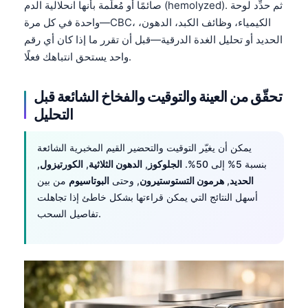
صائمًا أو مُعلَّمة بأنها انحلالية الدم (hemolyzed). ثم حدِّد لوحة
واحدة في كل مرة—CBC، الكيمياء، وظائف الكبد، الدهون،
الحديد أو تحليل الغدة الدرقية—قبل أن تقرر ما إذا كان أي رقم
واحد يستحق انتباهك فعلًا.
تحقّق من العينة والتوقيت والفخاخ الشائعة قبل
التحليل
يمكن أن يغيّر التوقيت والتحضير القيم المخبرية الشائعة
بنسبة 5% إلى 50%.
الجلوكوز
,
الدهون الثلاثية
,
الكورتيزول
,
الحديد
,
هرمون التستوستيرون
, وحتى
البوتاسيوم
من بين
أسهل النتائج التي يمكن قراءتها بشكل خاطئ إذا تجاهلت
تفاصيل السحب.