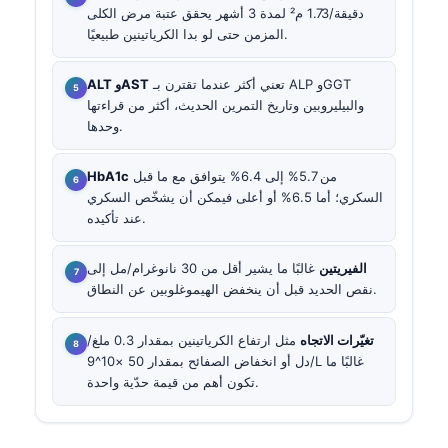
دقيقة/1.73 م² لمدة 3 أشهر يحقق عتبة مرض الكلى
المزمن حتى لو بدا الكرياتينين طبيعيًا.
تعني أكثر عندما تقترن بـ ALP وGGT
ALT وAST
والبيليروبين وتاريخ التمرين الحديث، أكثر من قراءتها
وحدها.
من 5.7% إلى 6.4% يتوافق مع ما قبل
HbA1c
السكري؛ أما 6.5% أو أعلى فيمكن أن يشخّص السكري
عند تأكيده.
الفيريتين
غالبًا ما يشير أقل من 30 نانوغرام/مل إلى
نقص الحديد قبل أن ينخفض الهيموغلوبين عن النطاق.
تغيّرات الاتجاه
مثل ارتفاع الكرياتينين بمقدار 0.3 ملغ/
دل أو انخفاض الصفائح بمقدار 50 ×10^9/L غالبًا ما
تكون أهم من قيمة حدّية واحدة.