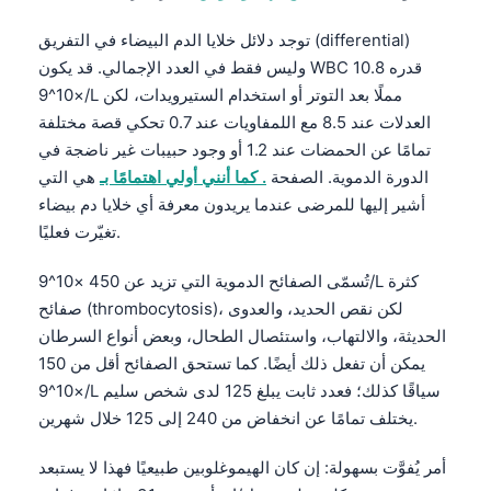
توجد دلائل خلايا الدم البيضاء في التفريق (differential)
وليس فقط في العدد الإجمالي. قد يكون WBC قدره 10.8
×10^9/L مملًا بعد التوتر أو استخدام الستيرويدات، لكن
العدلات عند 8.5 مع اللمفاويات عند 0.7 تحكي قصة مختلفة
تمامًا عن الحمضات عند 1.2 أو وجود حبيبات غير ناضجة في
الدورة الدموية. الصفحة
. كما أنني أولي اهتمامًا بـ
هي التي
أشير إليها للمرضى عندما يريدون معرفة أي خلايا دم بيضاء
تغيّرت فعليًا.
تُسمّى الصفائح الدموية التي تزيد عن 450 ×10^9/L كثرة
صفائح (thrombocytosis)، لكن نقص الحديد، والعدوى
الحديثة، والالتهاب، واستئصال الطحال، وبعض أنواع السرطان
يمكن أن تفعل ذلك أيضًا. كما تستحق الصفائح أقل من 150
×10^9/L سياقًا كذلك؛ فعدد ثابت يبلغ 125 لدى شخص سليم
يختلف تمامًا عن انخفاض من 240 إلى 125 خلال شهرين.
أمر يُفوَّت بسهولة: إن كان الهيموغلوبين طبيعيًا فهذا لا يستبعد