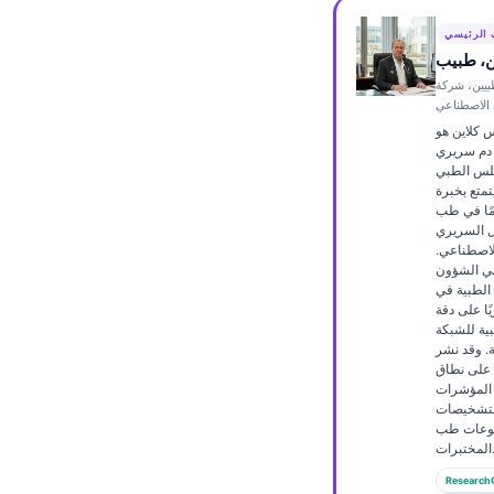
Frysk
 الرئيسي
Esperanto
ن، طبيب
بيين، شركة
Беларуская мова
ء الاصطناعي
Татар теле
س كلاين هو
دم سريري
Кыргызча
لس الطبي
تمتع بخبرة
ئۇيغۇرچە
عن 15 عامًا في طب
ل السريري
Cebuano
الاصطناعي.
لي الشؤون
Basa Jawa
الطبية في Kantesti AI، يوفّر
ًا على دقة
ພາສາລາວ
ية للشبكة
Монгол
ة. وقد نشر
ن على نطاق
Afrikaans
المؤشرات
التشخيصات
العربية المغربية
ضوعات طب
تبرات.
Occitan
Research