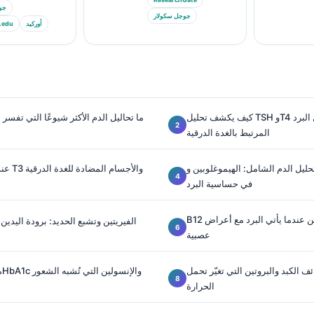
جو
جوجل سكولار
أوركيد
.edu
كيف يكشف تحليل TSH وT4 الحر عن عدم تحمل البرد
ما تحاليل الدم الأكثر شيوعًا التي تفسر
المرتبط بالغدة الدرقية
ل الدم الشامل: الهيموغلوبين وMCV وRDW
عندما ي
في حساسية البرد
B12 والفولات والهوموسيستين عندما يأتي البرد مع أعراض
الفيريتين وتشبع الحديد: برودة اليدين
عصبية
الكبد والبروتين التي تغيّر تحمل
مؤ
الحرارة