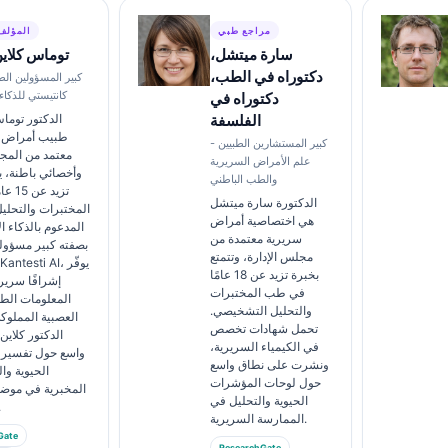
مراجع طبي
المؤلف
سارة ميتشل،
توماس كلاي
دكتوراه في الطب،
كبير المسؤولين الط
كانتيستي للذكا
دكتوراه في
الفلسفة
الدكتور توما
طبيب أمراض 
كبير المستشارين الطبيين -
معتمد من المج
علم الأمراض السريرية
وأخصائي باطنة، ي
والطب الباطني
تزيد 
الدكتورة سارة ميتشل
المختبرات والتحلي
هي اختصاصية أمراض
المدعوم بالذكاء 
سريرية معتمدة من
بصفته كبير مسؤو
مجلس الإدارة، وتتمتع
بخبرة تزيد عن 18 عامًا
إشرافًا سريري
في طب المختبرات
المعلومات الطب
والتحليل التشخيصي.
العصبية المملوك
تحمل شهادات تخصص
الدكتور كلاي
في الكيمياء السريرية،
واسع حول تفسير 
ونشرت على نطاق واسع
الحيوية و
حول لوحات المؤشرات
المخبرية في مو
الحيوية والتحليل في
المخ
الممارسة السريرية.
Gate
ResearchGate