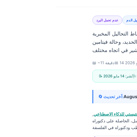
ل الدم
عدم تحمل البرد
اط التحاليل المخبرية
د، وحالة فيتامين B12،
202
📅
📖 ~11 دقيقة
📝 نُشر:
14 مايو 2026
Augus
🔄 آخر تحديث:
يستي للذكاء الاصطناعي
,
شل، الحاصلة على دكتوراه
Norsk bokmål
Ślōnskŏ gŏdka