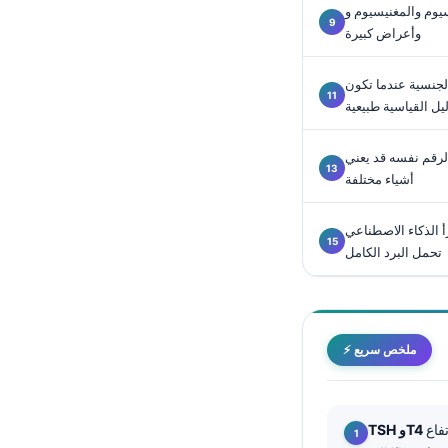
غنيسيوم وCO2: تغيّرات صغيرة
Català
وأعراض كبيرة
O‘zbekcha
Українська
لجنسية عندما تكون
ليل القياسية طبيعية
አማርኛ
Kiswahili
لرقم نفسه قد يعني
أشياء مختلفة
ភាសាខ្មែរ
ဗမာစာ
 الاصطناعي Kantesti نمط تحاليل عدم
ไทย
تحمل البرد الكامل
Tagalog
Tiếng Việt
Bahasa Melayu
⚡ ملخص سريع
മലയാളം
ಕನ್ನಡ
و 4.5
ગુજરાતી