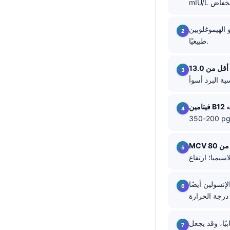
தமிழ்
الهيموغلوبين
తెలుగు
طبيعيًا.
मराठी
اردو
বাংলা
Shqip
ة
Magyar
200-3
Slovenščina
한국어
Polski
نسولين أيضًا
Lietuvių kalba
Русский
ქართული
يًا، وقد يجعل