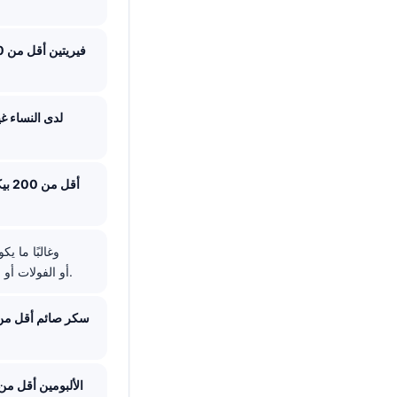
فيريتين أقل من 30 نغ/مل
الهيموغلوبين أقل من 13.0 g/dL لدى الرجال أو أ
فيتامين B12 أقل من 200 بيكوغرام/مل
الثلاسيميا؛ ارتفاع MCV فوق 100 fL يشير إلى مؤشرات B12 أو الفولات أو الكحول أو الكبد أو الغدة الدرقية.
سكر صائم أقل من 70 ملغ/
الألبومين أقل من 3.5 غ/د