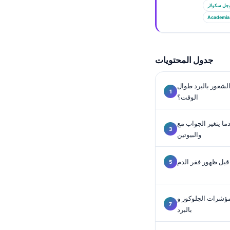
Gàidhlig
جل سكولار
Euskara
Academia
Македонски јазик
Latviešu valoda
جدول المحتويات
Galego
অসমীয়া
 الشعور بالبرد طوال
الوقت؟
සිංහල
سنڌي
تغير الجواب مع T3 والأجسام المضادة للغدة الدرقية
والبيوتين
پښتو
 قبل ظهور فقر الدم
Slovenčina
Hrvatski
شرات الجلوكوز وHbA1c والإنسولين التي تُشبه الشعور
Suomi
بالبرد
Қазақ тілі