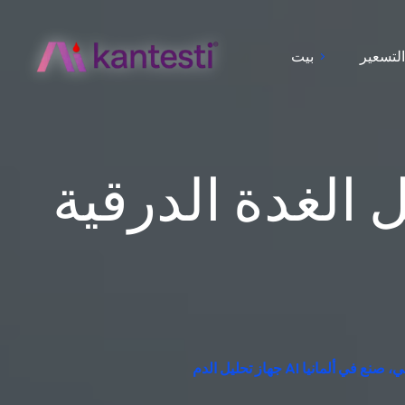
لتسعير
بيت
 الغدة الدرقية
سير معملي، صنع في ألمانيا