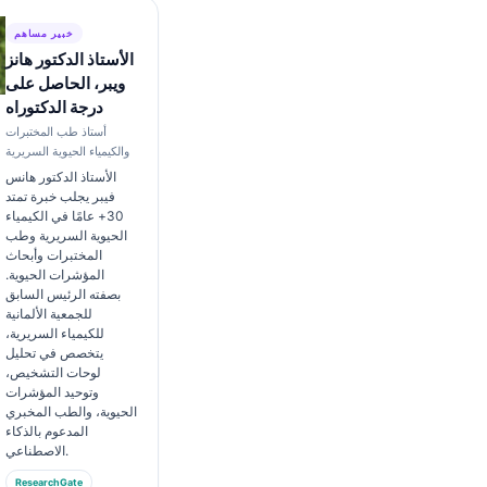
خبير مساهم
الأستاذ الدكتور هانز
ويبر، الحاصل على
درجة الدكتوراه
أستاذ طب المختبرات
والكيمياء الحيوية السريرية
الأستاذ الدكتور هانس
فيبر يجلب خبرة تمتد
30+ عامًا في الكيمياء
الحيوية السريرية وطب
المختبرات وأبحاث
المؤشرات الحيوية.
بصفته الرئيس السابق
للجمعية الألمانية
للكيمياء السريرية،
يتخصص في تحليل
لوحات التشخيص،
وتوحيد المؤشرات
الحيوية، والطب المخبري
المدعوم بالذكاء
الاصطناعي.
ResearchGate