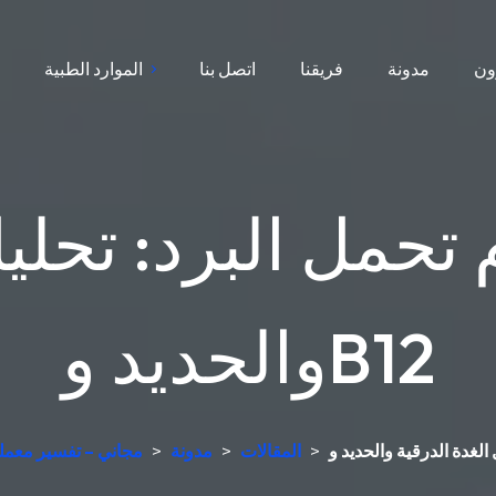
ون
مدونة
فريقنا
اتصل بنا
الموارد الطبية
ا
 تحمل البرد: تحليل
والحديد وB12
>
المقالات
>
مدونة
>
جهاز تحليل الدم AI مجاني – تف