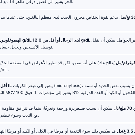
mIU/L مع انخفاض T4 الحر يشير إلى قصور درقي ظاهر.
يدعم بقوة انخفاض مخزون الحديد لدى معظم البالغين، حتى عندما يبدو 
قل من 12.0 g/dL لدى النساء غير الحوامل
يمكن أن يقلل
توصيل الأكسجين ويجعل حساسية البرد أسوأ.
يُعالج عادةً على أنه نقص، لكن قد تظهر الأعراض في المنطقة الحدّي
50 pg/mL.
يشير إلى صِغر الكريات (microcytosis)، وغالبًا ما يكون بسبب نقص الحديد أو سمة
MCV أقل من 80 fL
دل
يمكن أن يسبب قشعريرة ورجفة وتعرقًا، بينما قد تترافق مقاومة الإ
مع التعب وسوء تنظيم درجة الحرارة.
ل
قد يعكس ذلك سوء التغذية أو مرضًا في الكلى أو الكبد أو مرضًا التهاب