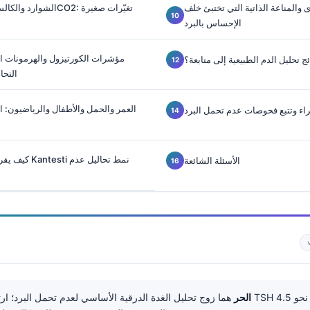
ى والمناعة الذاتية التي تختبئ خلف
الشوارد والكالسيوم والم
الإحساس بالبرد
مؤشرات الكورتيزول والهرمونات ا
ئج تحليل الدم الطبيعية إلى متابعة؟
التحا
العمر والحمل والأطفال والرياضيون: ا
راء وتتبع فحوصات عدم تحمل البرد
كيف يقرأ الذكاء
الأسئلة الشائعة
TSH وT4 الحر
هما زوج تحليل الغدة الدرقية الأساسي لعدم تحمل البرد؛ ارتفاع TSH بما يزيد عن نح