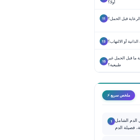
أولًا؟
Català
O‘zbekcha
لرعاية قبل الحمل؟
Українська
አማርኛ
ذاتية أو الالتهاب؟
Kiswahili
ភាសាខ្មែរ
ة ما قبل الحمل غير
طبيعية؟
ဗမာစာ
ไทย
Tagalog
⚡ ملخص سريع
Tiếng Việt
Bahasa Melayu
മലയാളം
، TSH/T4 الحر، HbA1c أو سكر
ಕನ್ನಡ
ગુજરાતી