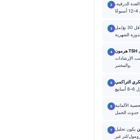
بط الغدة الدرقية،
தமிழ்
తెలుగు
يدعم نقص الحديد بقوة إذا كان أقل من 15 نغ/مل؛ ويستهدف كثير من الأطباء على الأقل 30 نغ/مل
मराठी
اردو
বাংলা
غالبًا ما يكون الهدف أن يكون أقل من 2.5 ملي وحدة دولية/لتر قبل الحمل لدى النساء اللاتي يتم
هرمون TSH
سب الإرشادات
Shqip
والمختبر.
Magyar
Slovenščina
한국어
Polski
مائي (Varicella) والتهاب الكبد B
Lietuvių kalba
Русский
ن
يكون تحليل B12 والفولات وMCV وتاريخ النظام الغذائي أو وجود فقد حمل سابق أكثر
ქართული
في الميثلة أو الفيتامينات؛ وغالبًا ما يكون ما يزيد على 15 ميكرومول/لتر غير