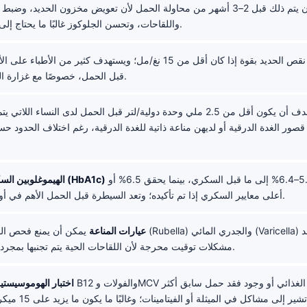
الأفضل أن يتم ذلك قبل 2–3 أشهر من محاولة الحمل لأن تعويض مخزون الحديد، وض
واللقاحات، وتحسن الجلوكوز غالبًا ما يحتاج إلى 4–12 أسبوعًا.
قبل الحمل، خصوصًا مع غزارة الدورة الشهرية.
صور الغدة الدرقية أو لديهن مناعة ذاتية للغدة الدرقية، رغم اختلاف الحدود ح
يشير نطاق 5.7–6.4% إلى ما قبل السكري، بينما يحقق 6.5% أو
الهيموغلوبين السكري التراكمي (HbA1c)
أعلى معايير السكري إذا تم تأكيده؛ وتعد السيطرة قبل الحمل الأهم في أول 6–8 أسابيع.
عيارات المناعة
يمكن أن يمنع فحص الحصبة الألمانية (Rubella) والجدري ال
مشكلات توقيت محرجة لأن اللقاحات الحية يتم تجنبها بمجرد حدوث الحمل.
اختبار الهوموسيستي
فائدة عندما تشير إلى مشاكل 