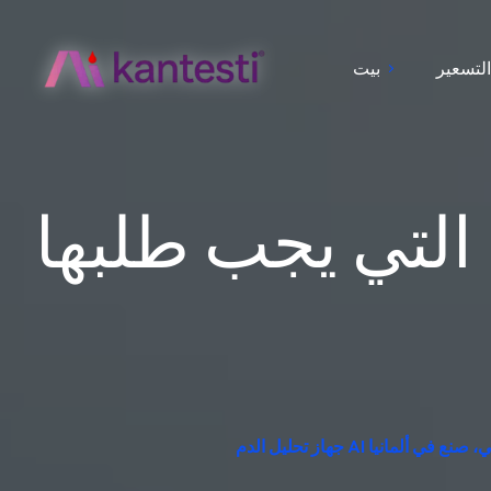
لتسعير
بيت
التي يجب طلبها
ير معملي، صنع في ألمانيا