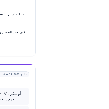
ماذا يمكن أن تكشف
كيف يجب التحضير ومق
14 مايو 2026
v1.0 —
صائم، عيارات المناعة، فصيلة الدم/Rh، B12، حمض الفوليك، فيتامين د، ومؤشرات وظائف الكلى والكبد.