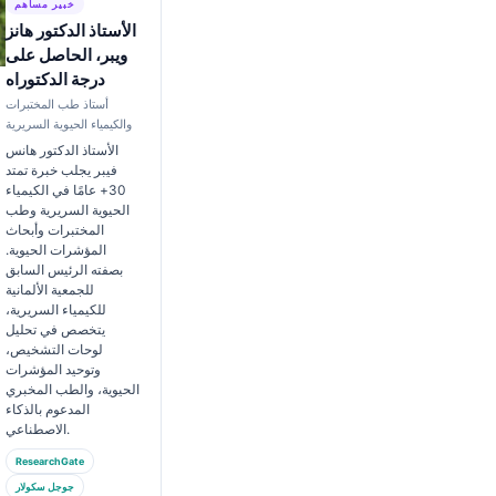
خبير مساهم
الأستاذ الدكتور هانز
ويبر، الحاصل على
درجة الدكتوراه
أستاذ طب المختبرات
والكيمياء الحيوية السريرية
الأستاذ الدكتور هانس
فيبر يجلب خبرة تمتد
30+ عامًا في الكيمياء
الحيوية السريرية وطب
المختبرات وأبحاث
المؤشرات الحيوية.
بصفته الرئيس السابق
للجمعية الألمانية
للكيمياء السريرية،
يتخصص في تحليل
لوحات التشخيص،
وتوحيد المؤشرات
الحيوية، والطب المخبري
المدعوم بالذكاء
الاصطناعي.
ResearchGate
جوجل سكولار