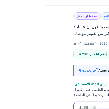
الدم
صحة ما قبل الحمل
لتصحيح قبل أن تتسارع
202
📅
📖 ~11 دقيقة
📝 نُشر:
14 مايو 2026
Augus
🔄 آخر تحديث:
يستي للذكاء الاصطناعي
,
شل، الحاصلة على دكتوراه
Norsk bokmål
Ślōnskŏ gŏdka