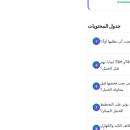
Gàidhlig
Academia
Euskara
Македонски јазик
جدول المحتويات
Latviešu valoda
Galego
جب أن تطلبها أولًا؟
অসমীয়া
සිංහල
لماذا تهم TSH وT4 الحر والأجسام المضادة للغدة الدرقية
سنڌي
قبل الحمل؟
پښتو
التي يجب فحصها قبل
محاولة الحمل؟
Slovenčina
 تؤثر على التخطيط
Hrvatski
للحمل المبكر؟
Suomi
Қазақ тілі
ئف الكبد والكهارل