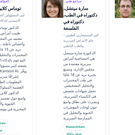
مراجع طبي
المؤلف
سارة ميتشل،
توماس كلاي
دكتوراه في الطب،
كبير المسؤولين الط
كانتيستي للذكا
دكتوراه في
الفلسفة
الدكتور توما
طبيب أمراض 
كبير المستشارين الطبيين -
معتمد من المج
علم الأمراض السريرية
وأخصائي باطنة، ي
والطب الباطني
تزيد 
الدكتورة سارة ميتشل
المختبرات والتحلي
هي اختصاصية أمراض
المدعوم بالذكاء 
سريرية معتمدة من
بصفته كبير مسؤو
مجلس الإدارة، وتتمتع
بخبرة تزيد عن 18 عامًا
إشرافًا سريري
في طب المختبرات
المعلومات الطب
والتحليل التشخيصي.
العصبية المملوك
تحمل شهادات تخصص
الدكتور كلاي
في الكيمياء السريرية،
واسع حول تفسير 
ونشرت على نطاق واسع
الحيوية و
حول لوحات المؤشرات
المخبرية في مو
الحيوية والتحليل في
المخ
الممارسة السريرية.
Gate
ResearchGate
جو
جوجل سكولار