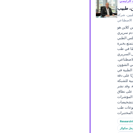
 الرئيسي
Frysk
ن، طبيب
بيين، شركة
Esperanto
ء الاصطناعي
Беларуская мова
س كلاين هو
دم سريري
Татар теле
لس الطبي
تمتع بخبرة
Кыргызча
عن 15 عامًا في طب
ل السريري
ئۇيغۇرچە
الاصطناعي.
Cebuano
لي الشؤون
الطبية في Kantesti AI، يوفّر
Basa Jawa
ًا على دقة
ية للشبكة
ພາສາລາວ
ة. وقد نشر
ن على نطاق
Монгол
المؤشرات
التشخيصات
Afrikaans
ضوعات طب
تبرات.
العربية المغربية
Research
Occitan
جل سكولار