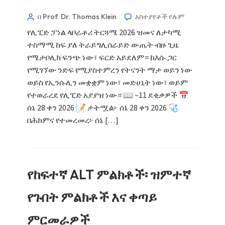
በ Prof. Dr. Thomas Klein
አስተያየቶች የሉም
የሊፒድ ፓነል ላቦራቶሪ ትርጓሜ 2026 ዝመና ለታካሚ
ተስማሚ ከፍ ያለ ትራይግሊሰራይድ ውጤት ብዙ ጊዜ
የሜታቦሊክ ፍንጭ ነው፣ ፍርድ አይደለም። ከእሱ ጋር
የሚገኘው ንድፍ የሚያስተምረን የትናንት ማታ ወይን ነው
ወይስ የኢንሱሊን መቋቋም ነው፣ መድሀኒት ነው፣ ወይም
የተወራረደ የሊፒድ አያያዝ ነው። 📖 ~11 ደቂቃዎች 📅
ሰኔ 28 ቀን 2026 📝 ታትሟል፦ ሰኔ 28 ቀን 2026 🩺
በሕክምና የተመረመረ፦ ሰኔ […]
የከፍተኛ ALT ምልክቶች፡ ዝምተኛ
የጉበት ምልክቶች እና ቀጣይ
ምርመራዎች