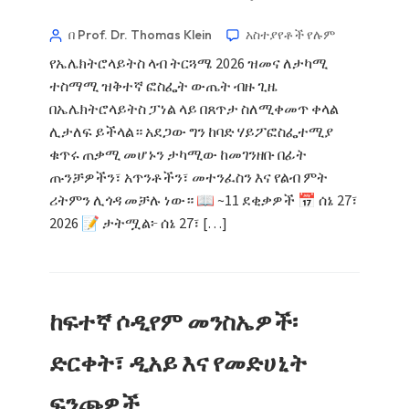
በ Prof. Dr. Thomas Klein
አስተያየቶች የሉም
የኤሌክትሮላይትስ ላብ ትርጓሜ 2026 ዝመና ለታካሚ
ተስማሚ ዝቅተኛ ፎስፌት ውጤት ብዙ ጊዜ
በኤሌክትሮላይትስ ፓነል ላይ በጸጥታ ስለሚቀመጥ ቀላል
ሊታለፍ ይችላል። አደጋው ግን ከባድ ሃይፖፎስፌተሚያ
ቁጥሩ ጠቃሚ መሆኑን ታካሚው ከመገንዘቡ በፊት
ጡንቻዎችን፣ አጥንቶችን፣ መተንፈስን እና የልብ ምት
ሪትምን ሊጎዳ መቻሉ ነው። 📖 ~11 ደቂቃዎች 📅 ሰኔ 27፣
2026 📝 ታትሟል፦ ሰኔ 27፣ […]
ከፍተኛ ሶዲየም መንስኤዎች፡
ድርቀት፣ ዲአይ እና የመድሀኒት
ፍንጮዎች