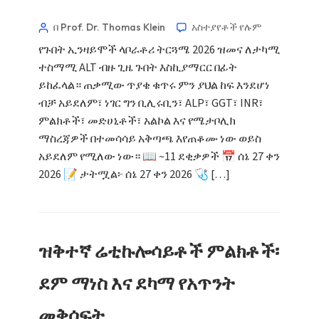
በ Prof. Dr. Thomas Klein
አስተያየቶች የሉም
የጉበት ኢንዛይሞች ላቦራቶሪ ትርጓሜ 2026 ዝመና ለታካሚ
ተስማሚ ALT ብዙ ጊዜ ጉበት እስኪያማርር በፊት
ይከፈላል። ጠቃሚው ጥያቄ ቁጥሩ ምን ያህል ከፍ እንደሆነ
ብቻ አይደለም፣ ነገር ግን ቢሊሩቢን፣ ALP፣ GGT፣ INR፣
ምልክቶች፣ መድሀኒቶች፣ አልኮል እና የሜታቦሊክ
ማስረጃዎች በተመሳሳይ አቅጣጫ እየጠቆሙ ነው ወይስ
አይደለም የሚለው ነው። 📖 ~11 ደቂቃዎች 📅 ሰኔ 27 ቀን
2026 📝 ታትሟል፦ ሰኔ 27 ቀን 2026 🩺 […]
ዝቅተኛ ሬቲኩሎሳይቶች ምልክቶች፡
ደም ማነስ እና ደካማ የአጥንት
መቅሰፍት