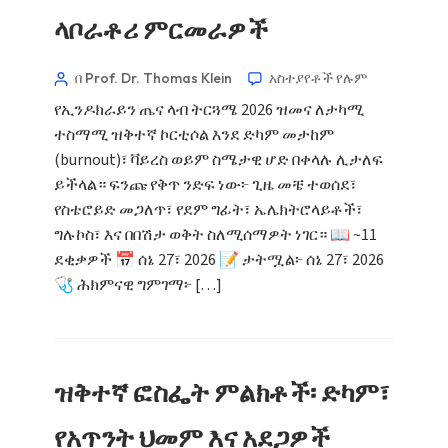
ላቦራቶሪ ምርመራዎች
በ Prof. Dr. Thomas Klein
አስተያየቶች የሉም
የኢንዶክራይን ጤና ላብ ትርጓሜ 2026 ዝመና ለታካሚ
ተስማሚ ዝቅተኛ ኮርቲሶል እንደ ድካም መታከም
(burnout)፣ ቫይረስ ወይም ስሜታዊ ሆድ በቀላሉ ሊታለፍ
ይችላል። ፍንጩ የቅጥ ንድፍ ነው፦ ጊዜ መቼ ተወሰደ፣
የስቴሮይድ መጋለጥ፣ የደም ግፊት፣ ኤሌክትሮላይቶች፣
ግሉኮስ፣ እና በበሽታ ወቅት ስለሚሰማዎት ነገር። 📖 ~11
ደቂቃዎች 📅 ሰኔ 27፣ 2026 📝 ታትሟል፦ ሰኔ 27፣ 2026
🩺 ሕክምናዊ ግምገማ፦ […]
ዝቅተኛ ፎስፌት ምልክቶች፡ ድካም፣
የአጥንት ህመም እና አደጋዎች