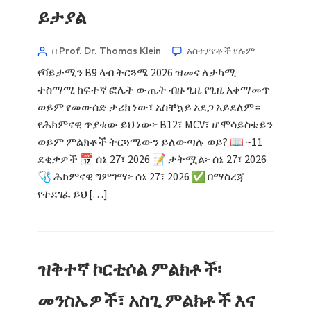
ይታያል
በ Prof. Dr. Thomas Klein
አስተያየቶች የሉም
የቫይታሚን B9 ላብ ትርጓሜ 2026 ዝመና ለታካሚ
ተስማሚ ከፍተኛ ፎሌት ውጤት ብዙ ጊዜ የጊዜ አቀማመጥ
ወይም የመውሰድ ታሪክ ነው፣ አስቸኳይ አደጋ አይደለም።
የሕክምናዊ ጥያቄው ይህ ነው፦ B12፣ MCV፣ ሆሞሳይስቴይን
ወይም ምልክቶች ትርጓሜውን ይለውጣሉ ወይ? 📖 ~11
ደቂቃዎች 📅 ሰኔ 27፣ 2026 📝 ታትሟል፦ ሰኔ 27፣ 2026
🩺 ሕክምናዊ ግምገማ፦ ሰኔ 27፣ 2026 ✅ በማስረጃ
የተደገፈ ይህ […]
ዝቅተኛ ኮርቲሶል ምልክቶች፡
መንስኤዎች፣ አስጊ ምልክቶች እና