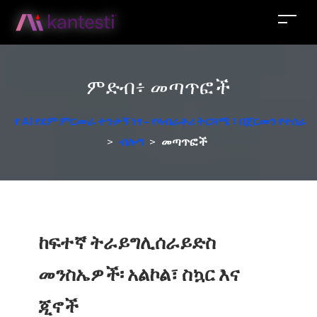
ምድብ፥
መጣጥፎች
የ AI የደም ምርመራ ተንታኝ ነፃ - የላብራቶሪ ትርጓሜ ፣ በጀርመን የተሰራ
>
ብሎግ
>
መጣጥፎች
ከፍተኛ ትራይግሊሰራይድስ
መንስኤዎች፡ አልኮል፣ ስኳር እና
ጂኖች