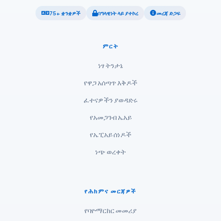
ไทย
75+ ቋንቋዎች
በግላዊነት ላይ ያተኮረ
መረጃ ድጋፍ
Tagalog
Tiếng Việt
ምርት
Bahasa Melayu
ነፃ ትንታኔ
മലയാളം
የዋጋ አሰጣጥ እቅዶች
ಕನ್ನಡ
ગુજરાતી
ፈተናዎችን ያወዳድሩ
தமிழ்
የአመጋገብ ኤአይ
తెలుగు
የኤፒአይ ሰነዶች
मराठी
ነጭ ወረቀት
اردو
বাংলা
የሕክምና መርጃዎች
Shqip
የባዮማርከር መመሪያ
Magyar