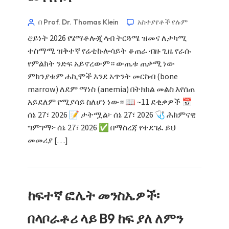
በ Prof. Dr. Thomas Klein
አስተያየቶች የሉም
අይነት 2026 የሄማቶሎጂ ላብ ትርጓሜ ዝመና ለታካሚ
ተስማሚ ዝቅተኛ የሬቲኩሎሳይት ቆጠራ ብዙ ጊዜ የራሱ
የምልክት ንድፍ አይኖረውም። ውጤቱ ጠቃሚ ነው
ምክንያቱም ሐኪሞች እንደ አጥንት መርከብ (bone
marrow) ለደም ማነስ (anemia) በትክክል መልስ እየሰጠ
አይደለም የሚያሳይ ስለሆነ ነው። 📖 ~11 ደቂቃዎች 📅
ሰኔ 27፣ 2026 📝 ታትሟል፦ ሰኔ 27፣ 2026 🩺 ሕክምናዊ
ግምገማ፦ ሰኔ 27፣ 2026 ✅ በማስረጃ የተደገፈ ይህ
መመሪያ […]
ከፍተኛ ፎሌት መንስኤዎች፡
በላቦራቶሪ ላይ B9 ከፍ ያለ ለምን