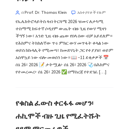
በ Prof. Dr. Thomas Klein
አስተያየቶች የሉም
የኤሌክትሮላይትስ ላብ ትርጓሜ 2026 ዝመና ለታካሚ
ተስማሚ ከፍተኛ ሶዲየም ውጤት ብዙ ጊዜ የውሃ ሚዛን
ችግኝ ነው፣ አንድ ጊዜ ብዙ ጨው የበላ ሰው ብቻ አይደለም።
የሕክምና ትክክለኛው ጥሩ ምክር ውሃ መጥፋት ቀላል ነው
ወይስ ከኩላሊት የሚመጣ፣ ከመድሃኒት ጋር የተያያዘ፣ ወይም
አስቸኳይ ነው ብሎ መወሰን ነው። 📖 ~11 ደቂቃዎች 📅
ሰኔ 26፣ 2026 📝 ታትሟል፦ ሰኔ 26፣ 2026 🩺 በሕክምና
የተመረመረ፦ ሰኔ 26፣ 2026 ✅ በማስረጃ የተደገፈ […]
የቁስል ፈውስ ቀርፋፋ መሆን፡
ሐኪሞች ብዙ ጊዜ የሚፈትሹት
የደም ምርመራዎች