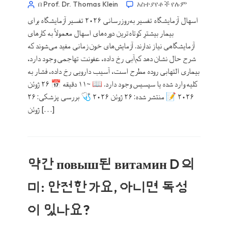
በ Prof. Dr. Thomas Klein
አስተያየቶች የሉም
اسهال آزمایشگاه تفسیر به‌روزرسانی ۲۰۲۶ تفسیر آزمایشگاه برای
بیمار بیشترِ کوتاه‌ترین دوره‌های اسهال معمولاً به کارهای
آزمایشگاهی نیاز ندارند. آزمایش‌های خون زمانی مفید می‌شوند که
شرح حال نشان دهد کم‌آبی رخ داده، عفونت تهاجمی وجود دارد،
بیماری التهابی روده مطرح است، آسیب دارویی رخ داده، فشار به
کلیه وارد شده یا سپسیس وجود دارد. 📖 ~۱۱ دقیقه 📅 ۲۶ ژوئن
۲۰۲۶ 📝 منتشر شده: ۲۶ ژوئن ۲۰۲۶ 🩺 بررسی پزشکی: ۲۶
Norsk bokmål
ژوئن […]
Ślōnskŏ gŏdka
Frysk
Esperanto
약간 повыш된 витамин D 의
Беларуская мова
Татар теле
미: 안전한가요, 아니면 독성
Кыргызча
이 있나요?
ئۇيغۇرچە