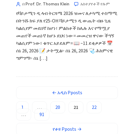
Cebuano
በ Prof. Dr. Thomas Klein
አስተያየቶች የሉም
Basa Jawa
የቫይታሚን ዲ ላብ ትርጓሜ 2026 ዝመና ለታካሚ ተስማሚ
በትንሹ ከፍ ያለ የ25-OH ቫይታሚን ዲ ውጤት ብዙ ጊዜ
ພາສາລາວ
ካልሲየም መደበኛ ከሆነ፣ ምልክቶች ከሌሉ እና የማሟያ
Монгол
መጠኖች መጠነኛ ከሆኑ ደህና ነው። መመረዝ ዋናው ችግኝ
Afrikaans
ካልሲየም ነው፣ ቁጥር አይደለም። 📖 ~11 ደቂቃዎች 📅
ሰኔ 26, 2026 📝 ታትሟል፦ ሰኔ 26, 2026 🩺 ሕክምናዊ
العربية المغربية
ግምገማ፦ ሰኔ […]
Occitan
Gàidhlig
Euskara
Македонски јазик
←
አዲስ
Pposts
Latviešu valoda
1
…
20
21
22
Galego
…
91
অসমীয়া
የቆዩ
Pposts
→
සිංහල