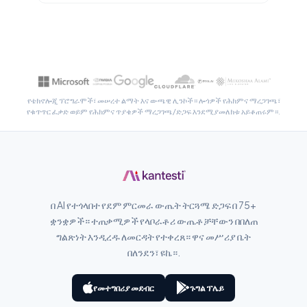
سنڌي
پښتو
Slovenčina
የቴክኖሎጂ ፕሮግራሞች፣ መሠረተ ልማት እና ውጫዊ ሊንኮች። ሎጎዎች የሕክምና ማረጋገጫ፣
Hrvatski
የቁጥጥር ፈቃድ ወይም የሕክምና ጥያቄዎች ማረጋገጫ/ድጋፍ እንደሚያመለክቱ አይቆጠሩም።.
Suomi
Қазақ тілі
Català
O‘zbekcha
በ AI የተጎላበተ የደም ምርመራ ውጤት ትርጓሜ ድጋፍ በ 75+
Українська
ቋንቋዎች። ተጠቃሚዎች የላቦራቶሪ ውጤቶቻቸውን በበለጠ
ግልጽነት እንዲረዱ ለመርዳት የተቀረጸ። ዋና መሥሪያ ቤት
Kiswahili
በለንደን፣ ዩኬ።.
ភាសាខ្មែរ
ဗမာစာ
የመተግበሪያ መደብር
ጉግል ፕሌይ