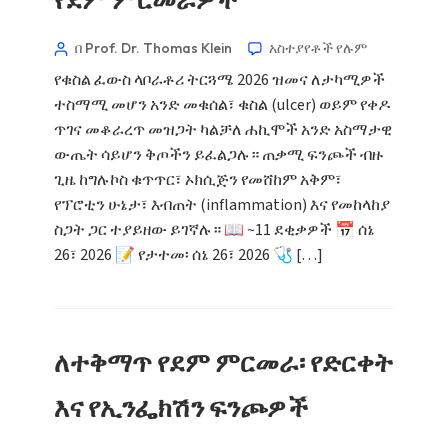
በ Prof. Dr. Thomas Klein
አስተያየቶች የሉም
የቁስል ፈውስ ላቦራቶሪ ትርጓሜ 2026 ዝመና ለታካሚዎች
ተስማሚ መሆን አንድ መቁሰል፣ ቁስል (ulcer) ወይም የቀዶ
ጥገና መቆራረጥ መዝጋት ካልቻለ ሐኪሞች አንድ አስማታዊ
ውጤት ሳይሆን ቅጦችን ይፈልጋሉ። ጠቃሚ ፍንጮች ብዙ
ጊዜ ከግሉኮስ ቁጥጥር፣ ኦክሲጅን የመሸከም አቅም፣
የፕሮቲን ሁኔታ፣ እብጠት (inflammation) እና የመከላከያ
ስጋት ጋር ተያይዘው ይገኛሉ። 📖 ~11 ደቂቃዎች 📅 ሰኔ
26፣ 2026 📝 የታተመ፡ ሰኔ 26፣ 2026 🩺 […]
ለተቅማጥ የደም ምርመራ፡ የድርቀት
እና የኢንፌክሽን ፍንጮዎች