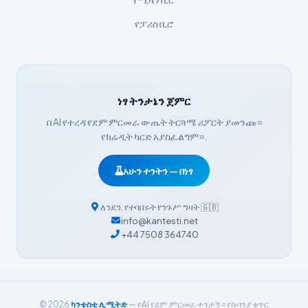
Հայերեն
የፓሪስ ቢሮ
Bahasa Indonesia
हिन्दी
Nederlands
ነፃ ትንታኔን ጀምር
Dansk
በ AI የተረዳ የደም ምርመራ ውጤት ትርጓሜ ሪፖርት ያመንጩ።
Български
የክሬዲት ካርድ አያስፈልግም።.
فارسی
አሁን ተንትን — በነፃ
简体中文
Română
ለንደን
,
የተባበሩት የንጉሥ ግዛት
🇬🇧
info@kantesti.net
Türkçe
+44 7508 364740
Ελληνικά
Português
Español
© 2026
ካንቴስቲ ሊሚትድ
— የAI የደም ምርመራ ተንታኝ። የኩባንያ ቁጥር