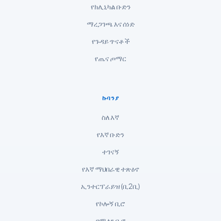
የክሊኒካል ቡድን
Slovenščina
ማረጋገጫ እና ሰነድ
한국어
Polski
የጉዳይ ጥናቶች
Lietuvių kalba
የጤና ጦማር
Русский
ქართული
ኩባንያ
Čeština
ስለ እኛ
日本語
የእኛ ቡድን
Eesti
ተገናኝ
Azərbaycan dili
የእኛ ማህበራዊ ተጽዕኖ
Bosanski
ኢንተርፕራይዝ (ቢ2ቢ)
Svenska
የኮሎኝ ቢሮ
Српски језик
Íslenska
የሚላን ቢሮ